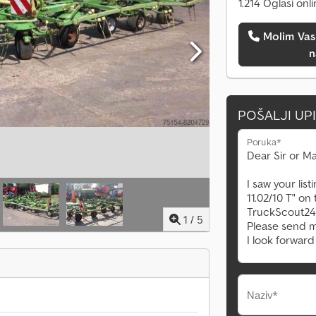
1.214 Oglasi onl
Molim Vas da me pozovete
n
POŠALJI UP
Poruka*
1
/
5
Naziv*