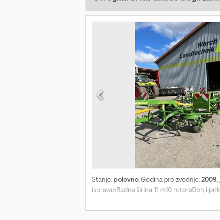
Stanje:
polovno
, Godina proizvodnje:
2009
,
ispravanRadna širina 11 m10 rotoraDonji pri