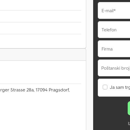
E-mail*
Telefon
Firma
Poštanski broj
Ja sam tr
er Strasse 28a, 17094 Pragsdorf,
I