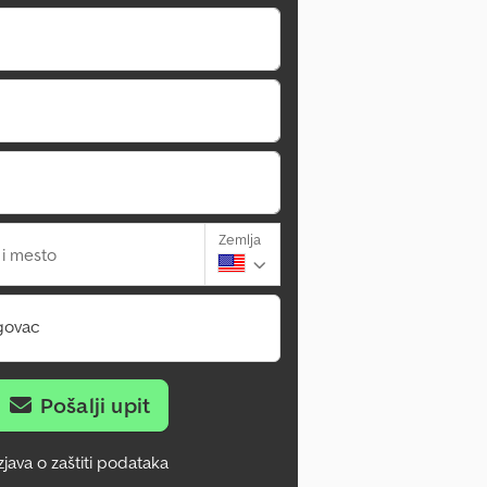
Zemlja
 i mesto
govac
Pošalji upit
zjava o zaštiti podataka