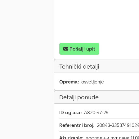
Pošalji upit
Tehnički detalji
Oprema:
osvetljenje
Detalji ponude
ID oglasa:
A820-47-29
Referentni broj:
20843-3353749102
Ažuriranje:
последњи пут дана 11.0