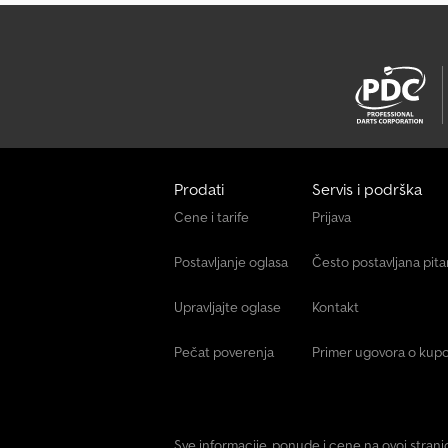
Prodati
Servis i podrška
Cene i tarife
Prijava
Postavljanje oglasa
Često postavljana pit
Upravljajte oglase
Kontakt
Pečat poverenja
Primer ugovora o kupo
Sve informacije, ponude i cene na ovoj stran