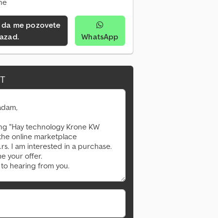
ine
azad.
WhatsApp
IT