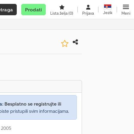
etraga
Prodati
Jezik
Lista želja
(0)
Prijava
Meni
a:
Besplatno se registrujte ili
iste pristupili svim informacijama.
: 2005