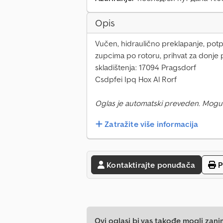
Opis
Vučen, hidraulično preklapanje, potp
zupcima po rotoru, prihvat za donj
skladištenja: 17094 Pragsdorf
Csdpfei Ipq Hox Al Rorf
Oglas je automatski preveden. Mogu
Zatražite više informacija
Kontaktirajte ponuđača
P
Ovi oglasi bi vas takođe mogli zani