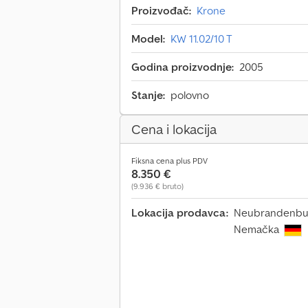
Proizvođač:
Krone
Model:
KW 11.02/10 T
Godina proizvodnje:
2005
Stanje:
polovno
Cena i lokacija
Fiksna cena plus PDV
8.350 €
(9.936 € bruto)
Lokacija prodavca:
Neubrandenburg
Nemačka