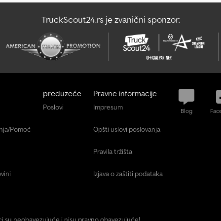
TruckScout24.rs je zvanični sponzor:
preduzeće
Pravne informacije
Poslovi
Impresum
Blog
Fac
anja/Pomoć
Opšti uslovi poslovanja
Pravila tržišta
vini
Izjava o zaštiti podataka
ici su neobavezujuće i nisu pravno obavezujuće!