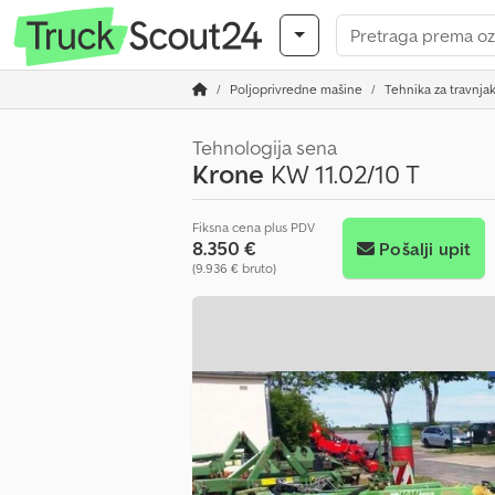
Poljoprivredne mašine
Tehnika za travnja
Tehnologija sena
Krone
KW 11.02/10 T
Fiksna cena plus PDV
8.350 €
Pošalji upit
(9.936 € bruto)