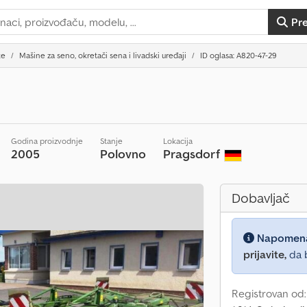
Pr
ke
Mašine za seno, okretači sena i livadski uređaji
ID oglasa: A820-47-29
Godina proizvodnje
Stanje
Lokacija
2005
Polovno
Pragsdorf
Dobavljač
Napomen
prijavite,
da b
Registrovan od