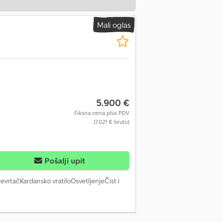
Mali oglas
5.900 €
Fiksna cena plus PDV
(7.021 € bruto)
Pošalji upit
revrtačKardansko vratiloOsvetljenjeČist i