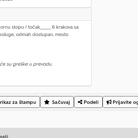
ornu stopu / točak_____ 6 krakova sa
e poluge, odmah dostupan, mesto
će su greške u prevodu.
rikaz za štampu
Sačuvaj
Podeli
Prijavite o
mati.