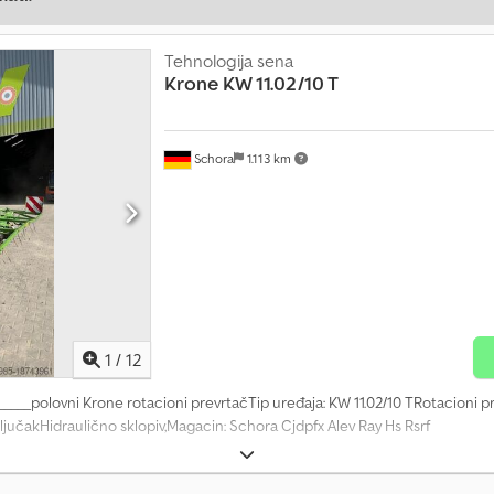
Tehnologija sena
Krone
KW 11.02/10 T
Schora
1.113 km
1
/
12
 _____polovni Krone rotacioni prevrtačTip uređaja: KW 11.02/10 TRotacioni p
ključakHidraulično sklopiv,Magacin: Schora Cjdpfx Alev Ray Hs Rsrf