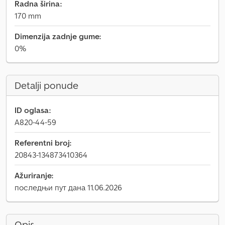
Radna širina:
170 mm
Dimenzija zadnje gume:
0%
Detalji ponude
ID oglasa:
A820-44-59
Referentni broj:
20843-134873410364
Ažuriranje:
последњи пут дана 11.06.2026
Opis