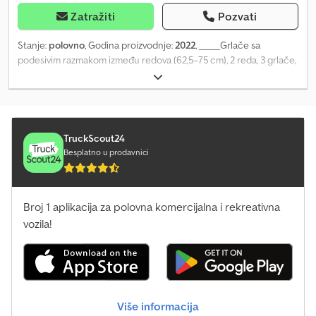
Ireneusz Wardenga, dostupan i putem WhatsApp-a
Zatražiti
Pozvati
Stanje:
polovno
, Godina proizvodnje:
2022
, _____Grlače sa
podesivim razmakom između redova (62,5–75 cm), 2 reda, 3 grlače,
radna dubina 7–10 cm, potrebna snaga 24 KS, sa negujućom
drljačom -, mesto skladištenja: 17094 Pragsdorf Cjdpfx Adsi In
Uvereha
TruckScout24
Besplatno u prodavnici
Broj 1 aplikacija za polovna komercijalna i rekreativna
vozila!
Više informacija