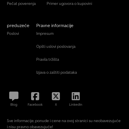
Pečat poverenja
Primer ugovora o kupovini
preduzeće
Pravne informacije
Poslovi
Impresum
Opšti uslovi poslovanja
Pravila tržišta
Izjava o zaštiti podataka
Blog
Facebook
X
LinkedIn
Sve informacije, ponude i cene na ovoj stranici su neobavezujuće
i nisu pravno obavezujuće!