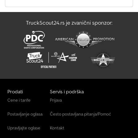
TruckScout24.rs je zvanični sponzor:
Prodati
Servis i podrška
Cene i tarife
Prijava
Postavljanje oglasa
Često postavljana pitanja/Pomoć
Upravljajte oglase
Kontakt