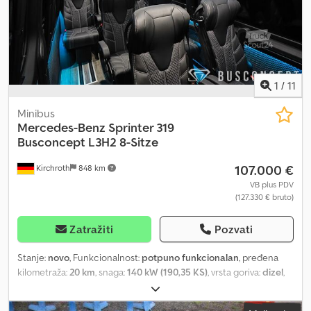
1
/
11
Minibus
Mercedes-Benz
Sprinter 319
Busconcept L3H2 8-Sitze
107.000 €
Kirchroth
848 km
VB plus PDV
(127.330 € bruto)
Zatražiti
Pozvati
Stanje:
novo
, Funkcionalnost:
potpuno funkcionalan
, pređena
kilometraža:
20 km
, snaga:
140 kW (190,35 KS)
, vrsta goriva:
dizel
,
tip prenosa:
automatski
, međuosovinsko rastojanje:
4.325 mm
,
ukupna težina:
3.500 kg
, kapacitet rezervoara za gorivo:
93 l
,