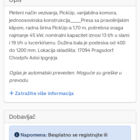
Pleteni način vezivanja, PickUp, varijabilna komora,
jednoosovinska konstrukcija_____Presa sa pravolinijskim
klipom, radna širina PickUp-a 1,70 m, potrebna snaga
najmanje 45 kW, nominalni kapacitet iznosi 13 t/h u slami
i 19 t/h u lucerki/senu. Dužina bala je podesiva od 400
do 1200 mm. Lokacija skladišta: 17094 Pragsdorf.
Chodpfx Adoi Ipgnjrja
Oglas je automatski preveden. Moguće su greške u
prevodu.
Zatražite više informacija
Dobavljač
Napomena:
Besplatno se registrujte ili