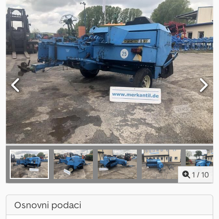
1
/
10
Osnovni podaci