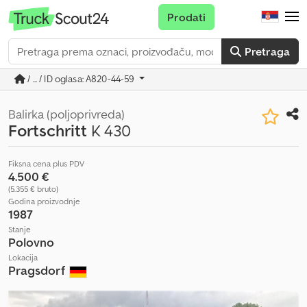
Prodati
Pretraga
/ ... / ID oglasa: A820-44-59
Balirka (poljoprivreda)
Fortschritt
K 430
Fiksna cena plus PDV
4.500 €
(5.355 € bruto)
Godina proizvodnje
1987
Stanje
Polovno
Lokacija
Pragsdorf