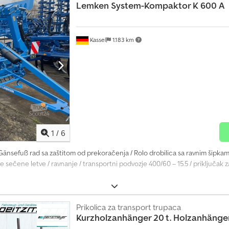
Lemken
System-Kompaktor K 600 A
Kassel
1.183 km
1
/
6
 Gänsefuß rad sa zaštitom od prekoračenja / Rolo drobilica sa ravnim šipkam
e sečene letve / ravnanje / transportni podvozje 400/60 – 15.5 / priključak 
Prikolica za transport trupaca
Kurzholzanhänger 20 t. Holzanhänge