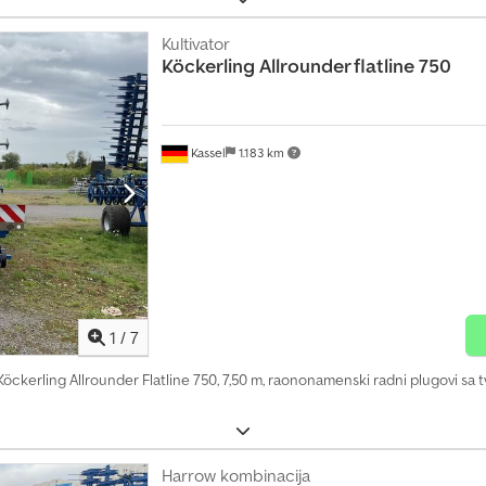
Kultivator
Köckerling
Allrounder flatline 750
Kassel
1.183 km
1
/
7
 Köckerling Allrounder Flatline 750, 7,50 m, raononamenski radni plugovi s
Harrow kombinacija