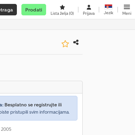
etraga
Prodati
Jezik
Lista želja
(0)
Prijava
Meni
a:
Besplatno se registrujte ili
iste pristupili svim informacijama.
: 2005