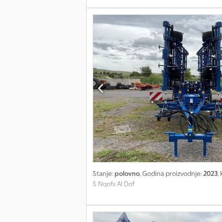
Stanje:
polovno
, Godina proizvodnje:
2023
,
S Nqofx Al Dof