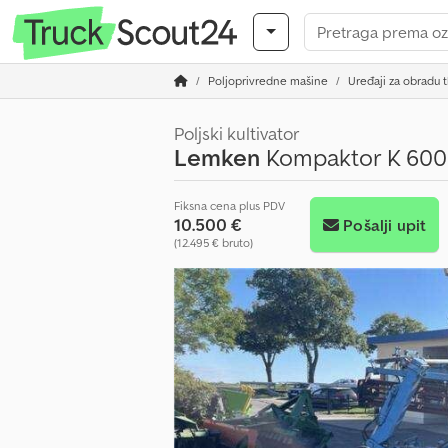
Poljoprivredne mašine
Uređaji za obradu t
Poljski kultivator
Lemken
Kompaktor K 600
Fiksna cena plus PDV
10.500 €
Pošalji upit
(12.495 € bruto)