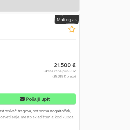
Mali oglas
21.500 €
Fiksna cena plus PDV
(25.585 € bruto)
Pošalji upit
rastresivač tragova, potporna noga/točak,
k, osvetljenje, mesto skladištenja: kod kupca