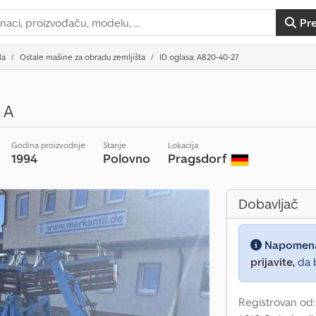
Pr
la
Ostale mašine za obradu zemljišta
ID oglasa: A820-40-27
 A
Godina proizvodnje
Stanje
Lokacija
1994
Polovno
Pragsdorf
Dobavljač
Napomen
prijavite,
da b
Registrovan od