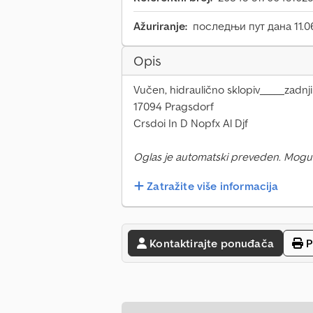
Ažuriranje:
последњи пут дана 11.0
Opis
Vučen, hidraulično sklopiv_____zadnji 
17094 Pragsdorf
Crsdoi In D Nopfx Al Djf
Oglas je automatski preveden. Mogu
Zatražite više informacija
Kontaktirajte ponuđača
P