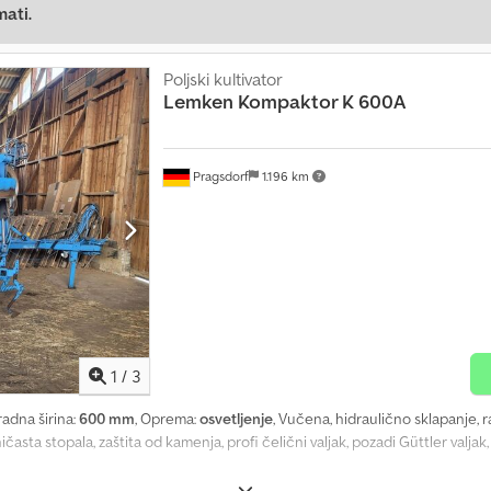
mati.
Poljski kultivator
Lemken
Kompaktor K 600A
Pragsdorf
1.196 km
1
/
3
 radna širina:
600 mm
, Oprema:
osvetljenje
, Vučena, hidraulično sklapanje, 
ničasta stopala, zaštita od kamenja, profi čelični valjak, pozadi Güttler valja