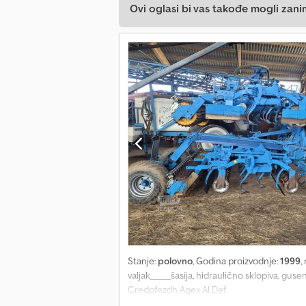
Ovi oglasi bi vas takođe mogli zani
Stanje:
polovno
, Godina proizvodnje:
1999
,
valjak_____šasija, hidraulično sklopiva, guse
Credpfezdh Agex Al Def