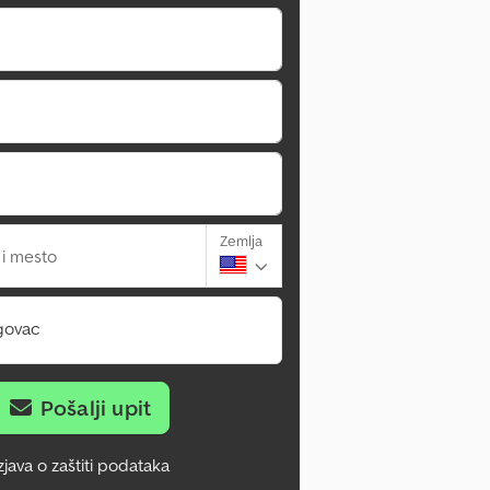
Zemlja
 i mesto
govac
Pošalji upit
zjava o zaštiti podataka