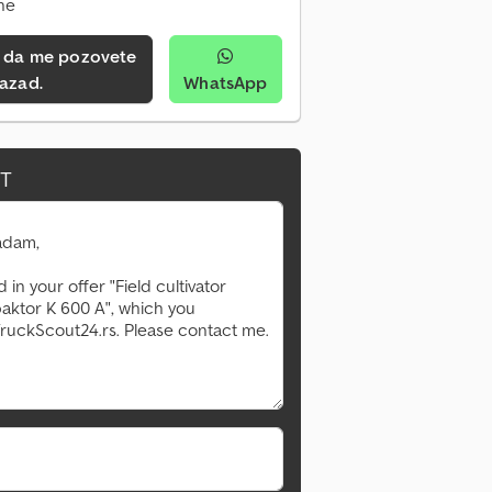
ine
azad.
WhatsApp
IT