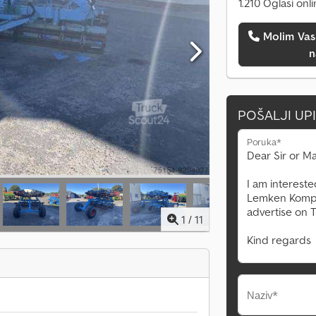
1.210 Oglasi onl
Molim Vas da me pozovete
n
POŠALJI UP
Poruka*
1
/
11
Naziv*