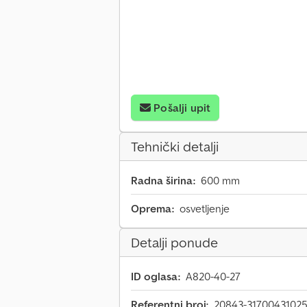
Pošalji upit
Tehnički detalji
Radna širina:
600 mm
Oprema:
osvetljenje
Detalji ponude
ID oglasa:
A820-40-27
Referentni broj:
20843-31700431025