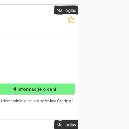
Mali oglas
Informacije o ceni
a tvrdometalnim gusanim noževima Credpst I
Mali oglas