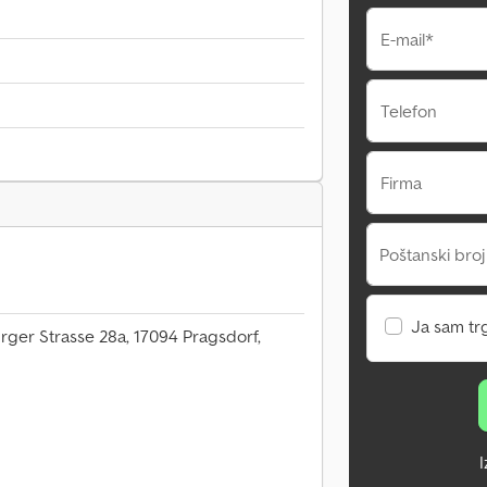
E-mail*
Telefon
Firma
Poštanski broj
Ja sam tr
er Strasse 28a, 17094 Pragsdorf,
I