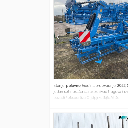
Stanje:
polovno
, Godina proizvodnje:
2022
,
jedan set nosača za rastresivač tragova / dv
pozadi / ekspertiza Crjdpjrxutkjfx Al Dof