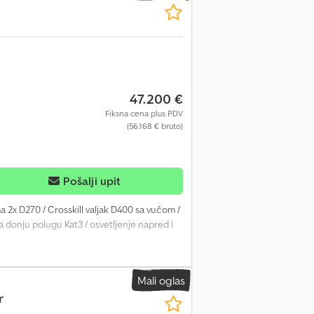
47.200 €
Fiksna cena plus PDV
(56.168 € bruto)
Pošalji upit
a 2x D270 / Crosskill valjak D400 sa vučom /
za donju polugu Kat3 / osvetljenje napred i
Mali oglas
r