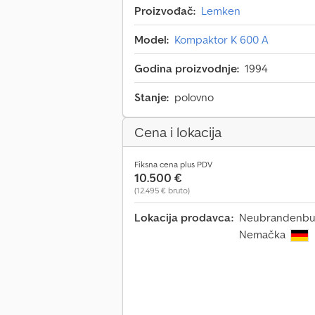
Proizvođač:
Lemken
Model:
Kompaktor K 600 A
Godina proizvodnje:
1994
Stanje:
polovno
Cena i lokacija
Fiksna cena plus PDV
10.500 €
(12.495 € bruto)
Lokacija prodavca:
Neubrandenburg
Nemačka