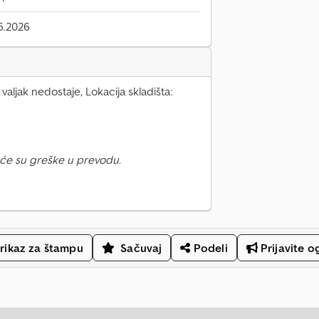
6.2026
valjak nedostaje, Lokacija skladišta:
će su greške u prevodu.
rikaz za štampu
Sačuvaj
Podeli
Prijavite o