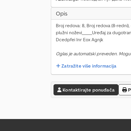
Opis
Broj redova: 8, Broj redova (8-redni)
plužni noževi_____Uređaj za dugotran
Dcedpfei Inr Eox Agnjk
Oglas je automatski preveden. Mogu
Zatražite više informacija
Kontaktirajte ponuđača
P