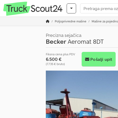
Poljoprivredne mašine
Mašine za pojedin
Precizna sejačica
Becker
Aeromat 8DT
Fiksna cena plus PDV
6.500 €
Pošalji upit
(7.735 € bruto)