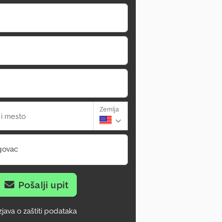
Zemlja
 i mesto
govac
Pošalji upit
zjava o zaštiti podataka