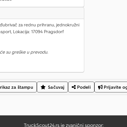
, đubrivač za rednu prihranu, jednokružni
sport, Lokacija: 17094 Pragsdorf
će su greške u prevodu.
rikaz za štampu
Sačuvaj
Podeli
Prijavite o
TruckScout24.rs je zvanični sponzor: