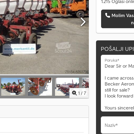
1.215 Oglasi onl
Molim Vas da me pozovete
n
POŠALJI UP
Poruka*
1
/
7
Naziv*