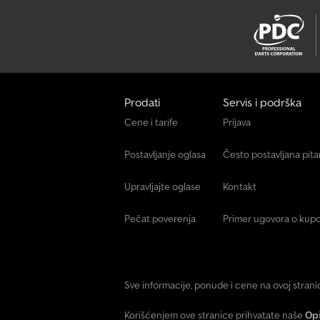
Prodati
Servis i podrška
Cene i tarife
Prijava
Postavljanje oglasa
Često postavljana pit
Upravljajte oglase
Kontakt
Pečat poverenja
Primer ugovora o kupo
Sve informacije, ponude i cene na ovoj stran
Korišćenjem ove stranice prihvatate naše
Opš