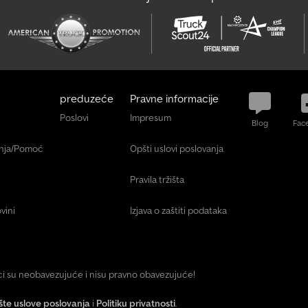
preduzeće
Pravne informacije
Poslovi
Impresum
Blog
Fac
anja/Pomoć
Opšti uslovi poslovanja
Pravila tržišta
vini
Izjava o zaštiti podataka
ici su neobavezujuće i nisu pravno obavezujuće!
te uslove poslovanja
i
Politiku privatnosti
.