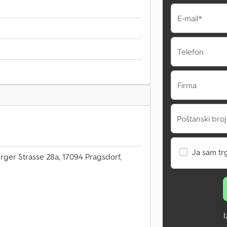
E-mail*
Telefon
Firma
Poštanski broj
Ja sam tr
er Strasse 28a, 17094 Pragsdorf,
I