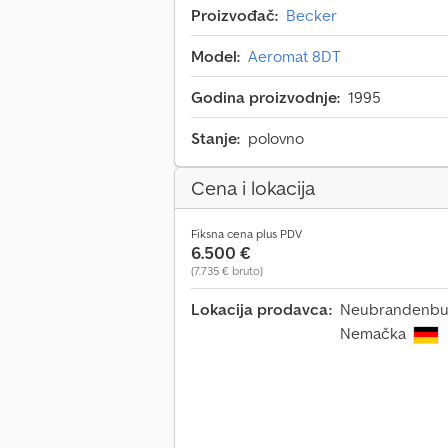
Proizvođač:
Becker
Model:
Aeromat 8DT
Godina proizvodnje:
1995
Stanje:
polovno
Cena i lokacija
Fiksna cena plus PDV
6.500 €
(7.735 € bruto)
Lokacija prodavca:
Neubrandenburg
Nemačka