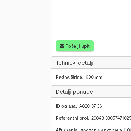
Pošalji upit
Tehnički detalji
Radna širina:
600 mm
Detalji ponude
ID oglasa:
A820-37-36
Referentni broj:
20843-33057471025
Ažuriranje:
последњи пут дана 11.0