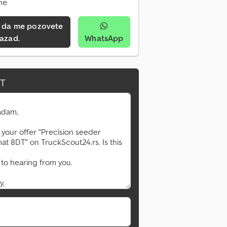
ine
azad.
WhatsApp
IT