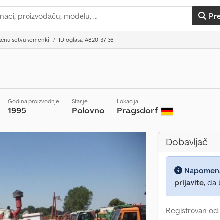
Pr
ačnu setvu semenki
ID oglasa: A820-37-36
Godina proizvodnje
Stanje
Lokacija
1995
Polovno
Pragsdorf
Dobavljač
Napomen
prijavite,
da b
Registrovan od