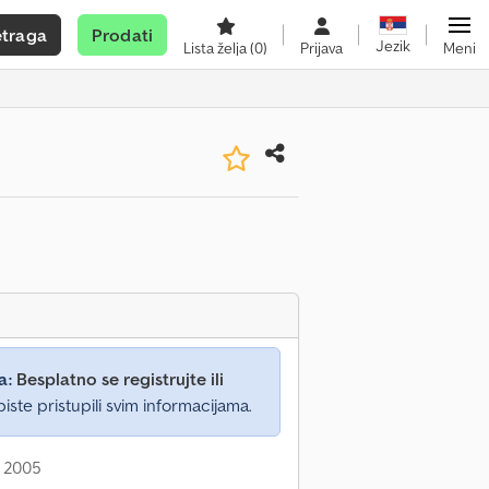
etraga
Prodati
Jezik
Lista želja
(0)
Prijava
Meni
a:
Besplatno se registrujte ili
iste pristupili svim informacijama.
: 2005