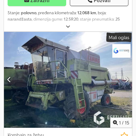
Zatražiti
Pozvati
Stanje:
polovno
, pređena kilometraža:
12.068 km
, boja:
narandžasta
, dimenzija gume:
12.5R20
, stanje pneumatika:
25
procenat
, prva registracija:
04/1981
, Godina proizvodnje:
1981
,
Osovina 1: Dimenzija pneumatika: 12.5R20; Šara pneumatika: 25%
Mali oglas
Osovina 2: Dimenzija pneumatika: 12.5R20; Šara pneumatika: 25%
Dozvoljena ukupna masa: 5.800 kg Chjdoycm Ewjpfx Aatsa
Dimenzije (D x Š x V): 500 x 100 x 200 cm = Podaci o firmi = Molimo
vas da uvek navedete lager broj pri upitima (8 cifara) Kod Smz
Smeets & Zonen: - u poslu od 1976. godine, prodato preko 65.000
vozila/1700 godišnje/1000 na lageru - Kompletna usluga od A do Š
uz organizaciju transporta/organizujemo carinjenje (dodatno!) -
Usluga utovara za najpovoljniji transport širom sveta Veliki lager
svih novih i polovnih delova: Uvek oglašavamo naše najbolje cene
Posetite nas za kompletnu ponudu i informacije Dočekujemo vas
na 130.000 m2 zemljišta sa 20.000 m2 lagera i potpuno
opremljenom radionicom. Pogledajte naš video
1
/
15
Kombajn za žetvu