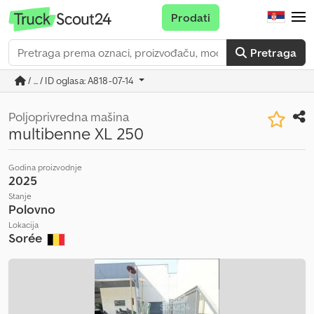
Prodati
Pretraga
/ ... / ID oglasa: A818-07-14
Poljoprivredna mašina
multibenne XL 250
Godina proizvodnje
2025
Stanje
Polovno
Lokacija
Sorée