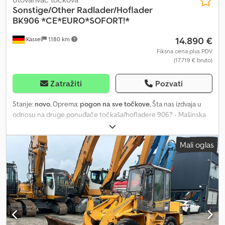
Sonstige/Other
Radlader/Hoflader
BK906 *CE*EURO*SOFORT!*
14.890 €
Kassel
1.180 km
Fiksna cena plus PDV
(17.719 € bruto)
Zatražiti
Pozvati
Stanje:
novo
, Oprema:
pogon na sve točkove
, Šta nas izdvaja u
odnosu na druge ponuđače točkaša/hofladere 906? - Mašinska
Direktiva TÜV Rheinland - Brza zamena alata i dodatna hidraulika
upravljani preko džojstika - Snabdevanje rezervnim delovima Ovo
Mali oglas
su pre svega najvažniji faktori! Pored toga, naravno, nudimo Vam i
finansiranje za privredna lica, nabavku rezervnih delova i
pouzdanu uslugu! Vozilo je ODMAH dostupno! Posebnosti: CE
provereno po najnovijim standardima i direktivama TÜV Rheinland
* Visokokvalitetna i robusna izrada Csdpfx Aael Dkp Ietoha * Lako
rukovanje * Vrlo okretna * Kompaktna i višenamenska upotreba *
Svetlosna oprema * Hidraulični sistem za brzu zamenu alata
Tehnički podaci točkaša: Model: Berger Kraus BK906 * Težina: