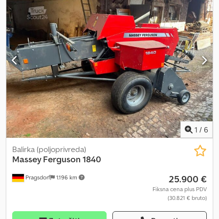
Godina proizvodnje:
2020
, Oprema:
ABS, elektronski program
stabilnosti (ESP), klima uređaj
, * Mercedes Actros 2546 MP5 6x2
cisterna za dizel i lož ulje * Euro6D * Automatski menjač *
Motorna kočnica * Willig rezervoar * Nadogradnja godina 2020 *
ADR AT * Zapremina rezervoara 21.500 litara * 2 komore
8.900L/11.300L * Gornje/donje punjenje * Pumpa * Brojač *
Bubanj za crevo * Lisnato-vazdušno vešanje * Asistent za
skretanje * PPC * Active Brake Assist Cjdpfjyz H Rlox Aatsha *
Alcoa aluminijumske felne * Podizna osovina * Kuka za prikolicu *
Kabina za lokalni transport * Klima/grejanje za stajanje * Kamera za
vožnju unazad * Električni podizači stakala
1
/
6
Balirka (poljoprivreda)
Massey Ferguson
1840
25.900 €
Pragsdorf
1.196 km
Fiksna cena plus PDV
(30.821 € bruto)