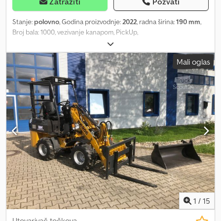
Zatražiti
Pozvati
Stanje:
polovno
, Godina proizvodnje:
2022
, radna širina:
190 mm
,
Broj bala: 1000, vezivanje kanapom, PickUp,
jednoosovina_____Presa za visoki pritisak MF 1840- širina PickUp-a
1,90 m- dimenzije bale 46 x 36 cm i dužina od 0,70 m do 1,30 m-
Mali oglas
gume 31x13,5x15,8- ventilator za čvorovač- vezivanje kanapom-
pritisak bale hidraulično podesiv, mesto skladištenja: kupac
Cjdpfxsw Ibcns Aatsha
1
/
15
Utovarivač točkova