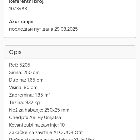
Referentni broj:
1073483
Ažuriranje:
последњи пут дана 29.08.2025
Opis
Ref.: 5205
Širina: 250 cm
Dubina: 1,65 cm
Visina: 80 cm
Zapremina: 1,85 m³
Težina: 932 kg
Nož za habanje: 250x25 mm
Chedpfx Aei Hy Umjatsa
Kovani zubi na zavrtnje: 10
Zakačke na zavrtnje ALÖ JCB Qfit
Bočne stranice na zavrtnje za XL kašiku