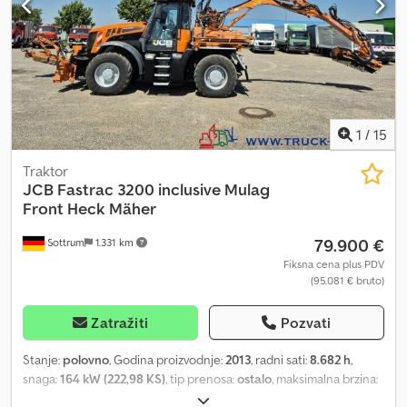
1
/
15
Traktor
JCB
Fastrac 3200 inclusive Mulag
Front Heck Mäher
79.900 €
Sottrum
1.331 km
Fiksna cena plus PDV
(95.081 € bruto)
Zatražiti
Pozvati
Stanje:
polovno
, Godina proizvodnje:
2013
, radni sati:
8.682 h
,
snaga:
164 kW (222,98 KS)
, tip prenosa:
ostalo
, maksimalna brzina:
80 km/h
, prva registracija:
04/2013
, boja:
narandžasta
, ukupna