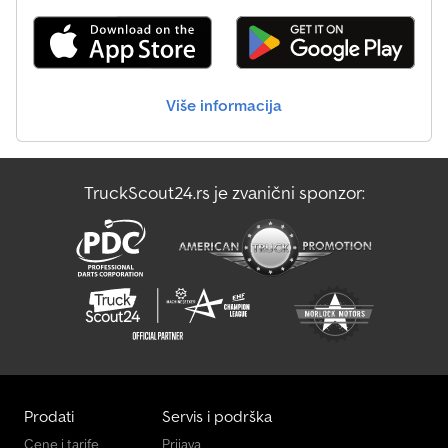
dostupno je na našem sajtu! Zakažite termin posete kako bismo
vas mogli primiti u najboljim uslovima! Naša kompanija,
specijalizovana za kupovinu i prodaju, ima poslovni prostor i
opremu na više od 100.000 m2 južno od Strazbura. U ponudi
imamo preko 350 mašina: građevinske mašine, mehanizaciju za
Više informacija
rukovanje, poljoprivrednu opremu, teretna vozila, putnička i laka
komercijalna vozila, sa zalihom koja se obnavlja svakog meseca.
Radujemo se vašoj poseti na adresi 17 Route d’Eschau, 67400
ILLKIRCH-GRAFFENSTADEN *Opis podložan greškama* Broj
TruckScout24.rs je zvanični sponzor:
tresača: 1 Rok isporuke (u danima): 1
Prodati
Servis i podrška
Cene i tarife
Prijava