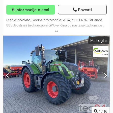
kosačice * Automatska tast funkcija u zavisnosti od puta * Glava
za košenje ivica puta RMK 1200 * Radna širina 1.200 mm *
Informacije o ceni
Pozvati
Teleskopski zadnji bočni izboj MHS 800 * Bočno pomeranje 1.600
mm * Doseg levo i desno 8,70 m * Automatsko praćenje terena *
Stanje:
polovno
, Godina proizvodnje:
2024
, 710/50R26.5 Alliance
Visoki portal za prelazak prepreka do 3,90 m * Jednoručna
885 dvostrani širokougaoni GW, veličina 6 / nastavak za kompost
upravljačka jedinica sa multifunkcionalnom ručkom * Brza
400 mm, doplata. 3. kidajuća valjak sa zavrtnjima za 3 kidajuća
izmenjiva oprema * Mulag šibljača kosačica MK 1200 * Ukupna
valjka, hidraulično podvozje, donje vučno hvatište sa kuglastom
širina 1.580 mm * Opterećenje izboja * Komfort kabina sa 2 sedišta
Mali oglas
vučnom spojnicom / strugači za kreč, bočna stranica.
* Klima uređaj * Grejanje prednjeg stakla * Spoljni termometar *
Csdpferxuqzox Aatoha
Komfort vozačko sedište - sa ovjesom * Električno grejani
retrovizori * JCB Power Shift menjač sa tri stepena pod
opterećenjem * Disk kočnice * ABS * Diferencijalna blokada *
Rotaciona signalna svetla * Dalekometni signalni reflektori *
Radna svetla * 4x4 pogon na sva četiri točka * Gume: 495/70R24 *
Maksimalna brzina: 80 km/h * LOF vučno vozilo/poljoprivredni
traktor * Međuosovinsko rastojanje: 3.000 mm * Dozvoljena
ukupna masa: 12.000 kg * LOF homologacija * Prilikom prodaje
privrednim subjektima i izvoza (EU i van EU) primenjuju se
nemačka trgovačka pravila. Ako želite novi tehnički pregled (TÜV),
rado ćemo Vam ponuditi usluge naših partnerskih servisa. Naša
ponuda generalno NE uključuje novi tehnički pregled, novu
1
/
16
DGUV, novu SP, niti novu UVV. Ostala teretna vozila možete