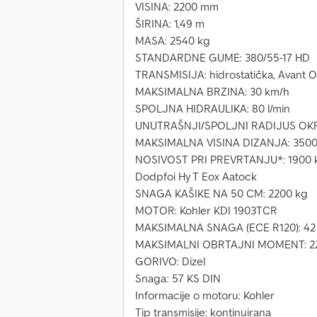
VISINA: 2200 mm
ŠIRINA: 1,49 m
MASA: 2540 kg
STANDARDNE GUME: 380/55-17 HD
TRANSMISIJA: hidrostatička, Avant 
MAKSIMALNA BRZINA: 30 km/h
SPOLJNA HIDRAULIKA: 80 l/min
UNUTRAŠNJI/SPOLJNI RADIJUS OKR
MAKSIMALNA VISINA DIZANJA: 350
NOSIVOST PRI PREVRTANJU*: 1900 
Dodpfoi Hy T Eox Aatock
SNAGA KAŠIKE NA 50 CM: 2200 kg
MOTOR: Kohler KDI 1903TCR
MAKSIMALNA SNAGA (ECE R120): 42 
MAKSIMALNI OBRTAJNI MOMENT: 22
GORIVO: Dizel
Snaga: 57 KS DIN
Informacije o motoru: Kohler
Tip transmisije: kontinuirana