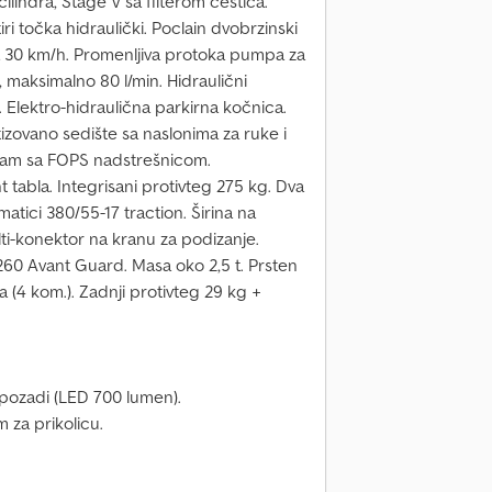
ilindra, Stage V sa filterom čestica.
i točka hidraulički. Poclain dvobrzinski
 30 km/h. Promenljiva protoka pumpa za
maksimalno 80 l/min. Hidraulični
e. Elektro-hidraulična parkirna kočnica.
tizovano sedište sa naslonima za ruke i
 ram sa FOPS nadstrešnicom.
 tabla. Integrisani protivteg 275 kg. Dva
atici 380/55-17 traction. Širina na
i-konektor na kranu za podizanje.
60 Avant Guard. Masa oko 2,5 t. Prsten
 (4 kom.). Zadnji protivteg 29 kg +
 pozadi (LED 700 lumen).
 za prikolicu.