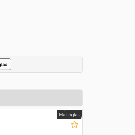
glas
Mali oglas