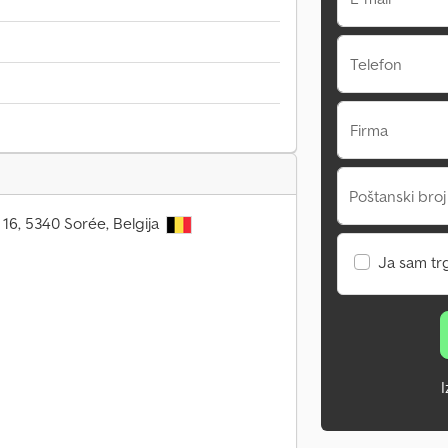
Telefon
Firma
Poštanski broj
t 16, 5340 Sorée, Belgija
Ja sam tr
I