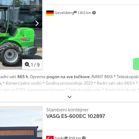
Gevelsberg
1.303 km
1
/
9
 radni sati:
665 h
, Oprema:
pogon na sve točkove
, AVANT 860i * Teleskopsk
 * Komercijalno vozilo * Godina proizvodnje: 2023 * Radni sati: oko 665 h
 ram sa FOPS sigurnosnim krovom * Teleskopska ruka * Kontrola trakcije * 
 za ruke i pojasom * 2 LED radna svetla * Hladnjak hidrauličnog ulja * Int
ojač obrtaja, brojač radnih sati, pokazivač temperature * Pomoćna hidrauli
Standardne gume 380/55-17 AS * Pogon: hidrostatik, Avant OptidriveTM * M
Stambeni kontejner
VASG
ES-600EC 102897
kretanja unutrašnji/spoljašnji: 1370 / 2990 mm * Maks. visina podizanja: 3500
tora i tip: Kohler KDI 1903TCR Stage V * Snaga (ISO bruto): 41 kW (56 KS)
e za palete, kašika, plug za sneg ili malčer mogu se kupiti uz doplatu! PAŽNJA!
ikal nudimo i na drugim portalima. Savetujemo detaljan pregled i proveru, 
Turska
809 km