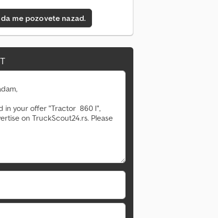
 da me pozovete nazad.
IT