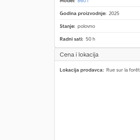
Model:
860 I
Godina proizvodnje:
2025
Stanje:
polovno
Radni sati:
50 h
Cena i lokacija
Lokacija prodavca:
Rue sur la forê