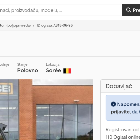
Pr
ktori (poljoprivreda)
ID oglasa: A818-06-96
vodnje
Stanje
Lokacija
Polovno
Sorée
Dobavljač
Napomen
prijavite,
da b
Registrovan od:
110 Oglasi onlin