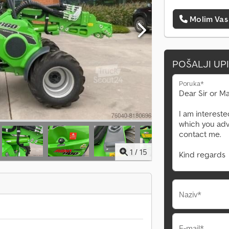
Molim Vas
POŠALJI UP
Poruka*
1
/
15
Naziv*
E-mail*