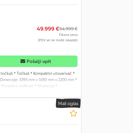
49.999 €
54.999 €
Fiksna cena
(PDV se ne može iskazati)
Pošalji upit
i točkaš * Točkaš * Kompaktni utovarivač *
 * Dimenzije: 3395 mm x 1490 mm x 2200 mm *
Paralelno vođenje * Nivelacija *
egrisano zadnje teg 275 kg * 180 kg bočni
ka sa brzim sistemom promene (multispojka)
Mali oglas
aksimalna brzina: 30 km/h * Dodatna
 mm * Maks. nosivost: 1900 kg * Maks. sila
 * Maks. obrtni moment: 220 Nm @ 1500 o/min
!!!! OBAVEZNO PROČITATI!!!!! Izričito
kako ne bi došlo do pogrešnih predstava o