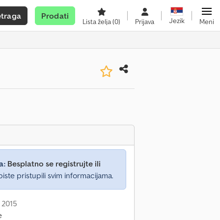
etraga
Prodati
Jezik
Lista želja
(0)
Prijava
Meni
a:
Besplatno se registrujte ili
iste pristupili svim informacijama.
 2015
e