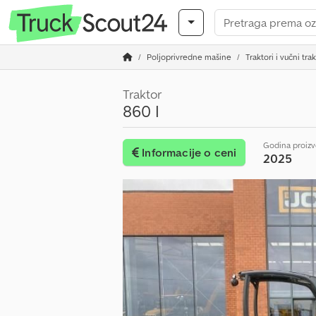
Poljoprivredne mašine
Traktori i vučni tra
Traktor
860 I
Godina proiz
Informacije o ceni
2025