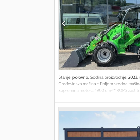
Stanje:
polovno
, Godina proizvodnje:
2023
,
Građevinska mašina * Poljoprivredna mašina
Zapremina motora: 1900 cm³ * ROPS zaštitni
Amortizovano sedište sa grejačem, naslonima
tegovi * Hidraulična parkirna kočnica * Br
Dcjdpowv Dgaofx Aatsk * Težina 2540 kg * 
hidraulika: 80 l/min, 225 bar * Poluprečnik o
kidanja/na 500 mm: 2200 kg * Proizvođač mo
* Gorivo: dizel Priključci kao što su viljušk
zadržavamo pravo međuprodaje, jer ovaj art