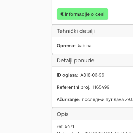
Informacije o ceni
Tehnički detalji
Oprema:
kabina
Detalji ponude
ID oglasa:
A818-06-96
Referentni broj:
1165499
Ažuriranje:
последњи пут дана 29.
Opis
ref: 5471