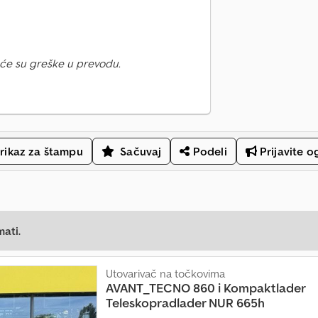
će su greške u prevodu.
rikaz za štampu
Sačuvaj
Podeli
Prijavite o
mati.
Utovarivač na točkovima
AVANT_TECNO
860 i Kompaktlader
Teleskopradlader NUR 665h