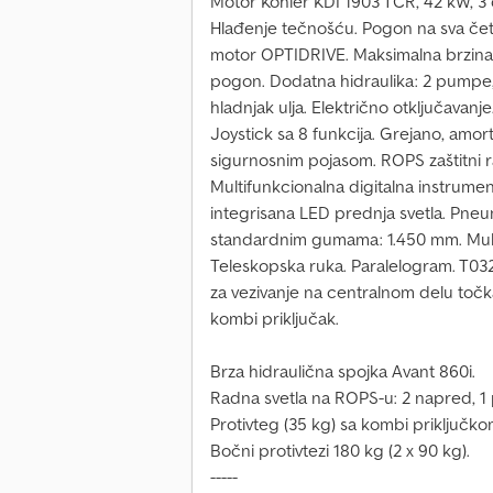
Motor Kohler KDI 1903 TCR, 42 kW, 3 c
Hlađenje tečnošću. Pogon na sva četir
motor OPTIDRIVE. Maksimalna brzina
pogon. Dodatna hidraulika: 2 pumpe, 
hladnjak ulja. Električno otključavanj
Joystick sa 8 funkcija. Grejano, amor
sigurnosnim pojasom. ROPS zaštitni
Multifunkcionalna digitalna instrument
integrisana LED prednja svetla. Pneum
standardnim gumama: 1.450 mm. Mult
Teleskopska ruka. Paralelogram. T032
za vezivanje na centralnom delu točka
kombi priključak.
Brza hidraulična spojka Avant 860i.
Radna svetla na ROPS-u: 2 napred, 1
Protivteg (35 kg) sa kombi priključkom
Bočni protivtezi 180 kg (2 x 90 kg).
-----