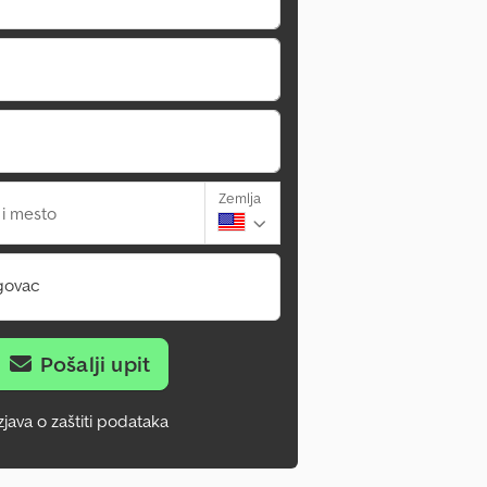
Zemlja
 i mesto
govac
Pošalji upit
zjava o zaštiti podataka