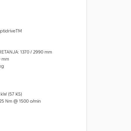
OptidriveTM
ETANJA: 1370 / 2990 mm
0 mm
kg
kW (57 KS)
5 Nm @ 1500 o/min