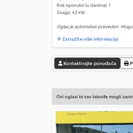
Rok isporuke (u danima): 1
Snaga: 42 kW
Oglas je automatski preveden. Mogu
Zatražite više informacija
Kontaktirajte ponuđača
P
Ovi oglasi bi vas takođe mogli zani