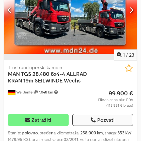
da je prilagodimo vašim potrebama, kontaktirajte nas preko
gospodina Enčeva. Radujemo se vašem pozivu. Cjdpfszr S I Iox
Aaiorf Greške i izmene su moguće. Rado ćemo prihvatiti vaše
korišćeno vozilo kao deo uplate. Finansiranje je moguće direktno
kod nas. GOLEC NUTZFAHRZEUGE GMBH Govorimo: nemački,
engleski, španski, poljski, ukrajinski, ruski, bugarski.
1
/
23
Trostrani kiperski kamion
MAN
TGS 28.480 6x4-4 ALLRAD
KRAN 19m SEILWINDE Wechs
99.900 €
Weißenfels
1.048 km
Fiksna cena plus PDV
(118.881 € bruto)
Zatražiti
Pozvati
Stanje:
polovno
, pređena kilometraža:
258.000 km
, snaga:
353 kW
(479,95 KS)
, prva registracija:
02/2011
, vrsta goriva:
dizel
, ukupna