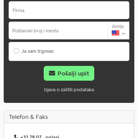
Firma
Zemlja
Poštanski broj i mesto
Ja sam trgovac
Pošalji upit
Izjava o zaštiti podataka
Telefon & Faks
+32 78 07... oglasi