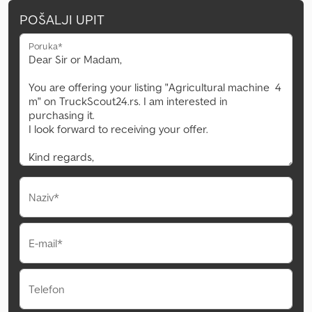
POŠALJI UPIT
Poruka*
Naziv*
E-mail*
Telefon