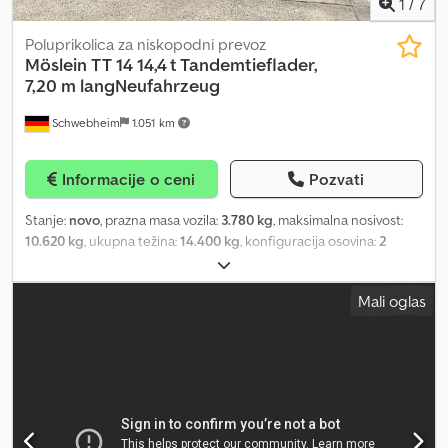
1
/
7
Poluprikolica za niskopodni prevoz
Möslein
TT 14 14,4 t Tandemtieflader,
7,20 m langNeufahrzeug
Schwebheim
1.051 km
Informacije o ceni
Pozvati
Stanje:
novo
, prazna masa vozila:
3.780 kg
, maksimalna nosivost:
10.620 kg
, ukupna težina:
14.400 kg
, konfiguracija osovina:
2
osovine
, dužina tovarnog prostora:
7.200 mm
, širina utovarnog
prostora:
2.470 mm
, suspencija:
čelik
, dimenzija gume:
215 /75 R
Mali oglas
17,5
, boja:
ostalo
, tip prenosa:
ostalo
, dimenzija prednje gume:
215
/75 R 17,5
, dimenzija zadnje gume:
215/75 R 17,5
, kabina vozača:
ostalo
, emisioni razred:
nijedno
, gorivo:
biodizel
, Oprema:
ABS,
kompresovani vazdušni kočioni sistem
, 400 mm bočne stranice,
šasija: vruće pocinkovana, pod od drveta, 10 tačaka za vezivanje
tereta, 2 rampe (2.500 mm x 500 mm), rampe sa feder podizačima,
dvostruka pneumatika: 8 komada 215/75 R 17,5, potporni menjački