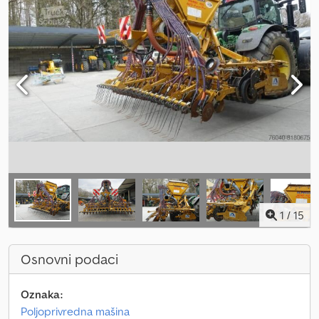
1
/
15
Osnovni podaci
Oznaka:
Poljoprivredna mašina