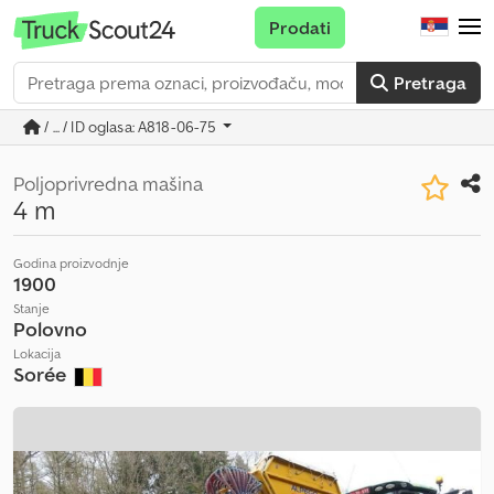
Prodati
Pretraga
/ ... / ID oglasa: A818-06-75
Poljoprivredna mašina
4 m
Godina proizvodnje
1900
Stanje
Polovno
Lokacija
Sorée