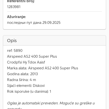
Referentni broj:
1283981
Ažuriranje:
последњи пут дана 29.09.2025
Opis
ref: 5890
Airspeed AS2 400 Super Plus
Crodpfsi Hy Tdox Aaisf
Marka alata: Airspeed AS2 400 Super Plus
Godina alata: 2013
Radna širina: 4 m
Sijaći elementi: Diskovi
Rok isporuke (u danima): 1
Oglas je automatski preveden. Moguće su greške u
prevodu.