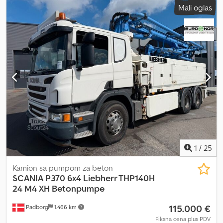
Mali oglas
Maksimalni horizontalni doseg: 850 m Cedpfxozr Ty Es Aaierf Za
više informacija, obratite se kompaniji PFEIFER GROUP.
1
/
25
Kamion sa pumpom za beton
SCANIA
P370 6x4 Liebherr THP140H
24 M4 XH Betonpumpe
115.000 €
Padborg
1.466 km
Fiksna cena plus PDV