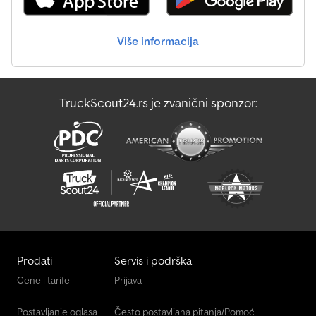
oko 19 m * SAJLA * Bočni doseg, pogledajte dijagram
opterećenja * Suspenzija – listovi/vazduh * SISTEM ZA BRZU
ZAMENU * Sanduk oko 5,70 m (produživ/skraćiv) * Diferencijal sa
Više informacija
blokadom * Centralno zaključavanje * 2 sedišta * KLIMA * Radio *
Kuka za vuču * Gume: 1. osovina 90%, 2. osovina oko 90%, 3.
osovina oko 90% * Zeleni nalepnica (ekološka klasa) * Prvi vlasnik
* Servisna knjižica kompletna * PDV se može prikazati!!! Moguća
TruckScout24.rs je zvanični sponzor:
zamena. Finansiranje od 4,99%. Greške i prethodna prodaja su
rezervisani! Podaci u ovom oglasu su neobavezujući opisi i ne
predstavljaju garantovane karakteristike. Prodavac ne snosi
odgovornost za greške u pisanju i prenosu podataka. Navedena
oprema se mora proveriti odvojeno. Svi podaci u oglasima su
neobavezujući! Dostava na celoj teritoriji države na zahtev. Radno
vreme: ponedeljak do četvrtka od 9:00 do 17:00 časova. Petak od
9:00 do 14:00 časova i po dogovoru!!!
Prodati
Servis i podrška
Cene i tarife
Prijava
Postavljanje oglasa
Često postavljana pitanja/Pomoć