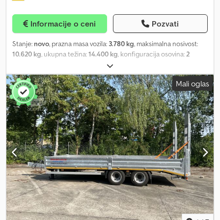
kočnica, nema kočenja na jednoj strani, 2. osovina,...
Informacije o ceni
Pozvati
Stanje:
novo
, prazna masa vozila:
3.780 kg
, maksimalna nosivost:
10.620 kg
, ukupna težina:
14.400 kg
, konfiguracija osovina:
2
osovine
, dužina tovarnog prostora:
7.200 mm
, širina utovarnog
prostora:
2.470 mm
, suspencija:
čelik
, dimenzija gume:
215 /75 R
Mali oglas
17,5
, boja:
ostalo
, tip prenosa:
ostalo
, dimenzija prednje gume:
215
/75 R 17,5
, dimenzija zadnje gume:
215/75 R 17,5
, kabina vozača:
ostalo
, emisioni razred:
nijedno
, gorivo:
biodizel
, Oprema:
ABS,
kompresovani vazdušni kočioni sistem
, 400 mm bočne stranice,
šasija: vruće pocinkovana, pod od drveta, 10 tačaka za vezivanje
tereta, 2 rampe (2.500 mm x 500 mm), rampe sa feder podizačima,
dvostruka pneumatika: 8 komada 215/75 R 17,5, potporni menjački
vitlo sa opterećenjem i brzohodnim režimom, napred, 2 preklopne
potporne noge, pozadi, visina utovara sa teretom cca 850 mm,
greške u štampi, zadržavamo pravo na izmene, prikazane slike su
primeri. Više podataka na zahtev! Više detalja na zahtev! Credpfx
Ajzrhp Ujaiof