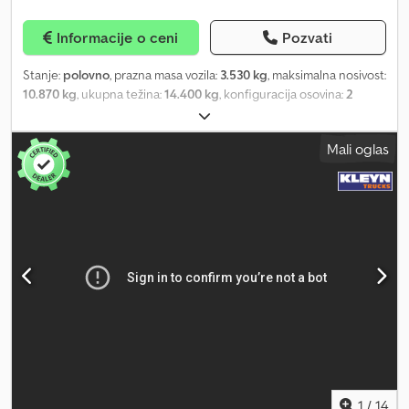
Informacije o ceni
Pozvati
Stanje:
polovno
, prazna masa vozila:
3.530 kg
, maksimalna nosivost:
10.870 kg
, ukupna težina:
14.400 kg
, konfiguracija osovina:
2
osovine
, prva registracija:
10/2025
, sledeća inspekcija (TÜV):
10/2026
, dužina tovarnog prostora:
7.200 mm
, širina utovarnog
Mali oglas
prostora:
2.480 mm
, suspencija:
čelik
, dimenzija gume:
205/65R17,5 129/127J
, boja:
ostalo
, tip prenosa:
ostalo
, dimenzija
prednje gume:
205/65R17,5 129/127J
, dimenzija zadnje gume:
205/65R17,5 129/127J
, kabina vozača:
ostalo
, emisioni razred:
nijedno
, Oprema:
ABS, kompresovani vazdušni kočioni sistem
,
Kao novo, sa dvostrukim gumama, sa prstenovima za
pričvršćivanje, -- greške u štampi, pogreške i izmene su moguće,
ilustrativne slike --, više podataka na: !, Više detalja: ! Csdpfx Aaozr
Sgqjijrf
1
/
14