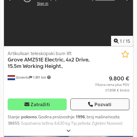
vitlo sa opterećenjem i brzohodnim režimom, napred, 2 preklopne
potporne noge, pozadi, visina utovara sa teretom cca 850 mm,
greške u štampi, zadržavamo pravo na izmene, prikazane slike su
primeri. Više podataka na zahtev! Više detalja na zahtev!
Crsdpfxozrdwne Aaief
1
/
15
Artikulisan teleskopski bum lift
Grove
AMZ51E Electric, 4x2 Drive,
15.5m Working Height,
9.800 €
Groenlo
1.391 km
Fiksna cena plus PDV
(11.858 € bruto)
Zatražiti
Pozvati
Stanje:
polovno
, Godina proizvodnje:
1996
, broj mašine/vozila:
38655
, Sopstvena težina: 6.620 kg Tip jarbola: Zglobni Nosivost:
227 kg Radna visina: 1.550 cm Dimenzije tovarnog prostora: 645 x
175 x 200 cm Stanje guma napred: 60 Stanje guma pozadi: 60