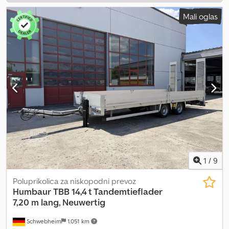
Mali oglas
1
/
9
Poluprikolica za niskopodni prevoz
Humbaur
TBB 14,4 t Tandemtieflader
7,20 m lang, Neuwertig
Schwebheim
1.051 km