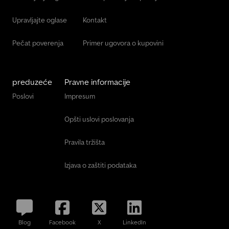
Upravljajte oglase
Kontakt
Pečat poverenja
Primer ugovora o kupovini
preduzeće
Pravne informacije
Poslovi
Impresum
Opšti uslovi poslovanja
Pravila tržišta
Izjava o zaštiti podataka
Blog
Facebook
X
LinkedIn