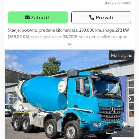
(143.750 € bruto)
Zatražiti
Pozvati
Stanje:
polovno
, pređena kilometraža:
230.000 km
, snaga:
272 kW
(369,82 KS)
, prva registracija:
03/2016
, vrsta goriva:
dizel
, ukupna
težina:
26.000 kg
, konfiguracija osovina:
3 osovine
, sledeća
inspekcija (TÜV):
05/2026
, boja:
bela
, tip prenosa:
automatski
,
Mali oglas
emisioni razred:
Euro 6
, Godina proizvodnje:
2016
, Oprema:
ABS,
elektronski program stabilnosti (ESP), grejač za parkiranje
,
Proizvođač: Scania Model: P370 6x4 Liebherr THP140H 24 M4 XH
Godina: 2016 Stanje: Dobro Serijski broj: YS2P6X40005406746 Ref.
br.: 1418019 Datum registracije: 23-03-2016 Motor: DC13 Snaga: 370
KS Kilometraža: 230000 km Menjač: Opticruise (GRS905) Euro
standard: 6 Rezervoar za dizel: 1 Zapremina rezervoara: 350 L
Kamera za vožnju unazad: ? Grejanje kabine: ? Klima: ? Credjxwg
Rzopfx Aaijf Broj ležajeva: 1 Tip kabine: CP19L Navigacija: ? Radio: 1
Frižider: ? Vokitoki: ? Disk kočnice: ? ABS: ? Motorna kočnica: ?
Dimenzije guma: 315/80R22,5 Preostali dezen prednjih guma: 60%
Prednje oslanjanje: Opruge Zadnje oslanjanje: Vazdušno
Međuosovinsko rastojanje: 4300 mm Alatnica: ? Hidraulični sistem: