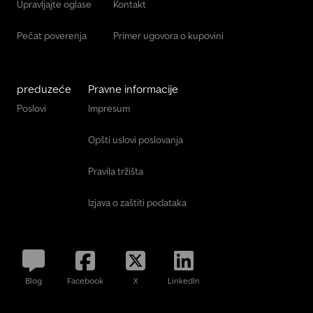
Upravljajte oglase
Kontakt
Pečat poverenja
Primer ugovora o kupovini
preduzeće
Pravne informacije
Poslovi
Impresum
Opšti uslovi poslovanja
Pravila tržišta
Izjava o zaštiti podataka
Blog
Facebook
X
LinkedIn