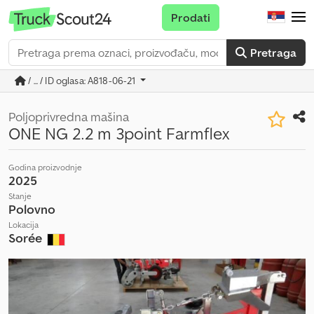
Prodati
Pretraga
/ ... / ID oglasa: A818-06-21
Poljoprivredna mašina
ONE NG 2.2 m 3point Farmflex
Godina proizvodnje
2025
Stanje
Polovno
Lokacija
Sorée