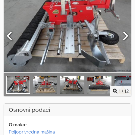
1
/
12
Osnovni podaci
Oznaka:
Poljoprivredna mašina