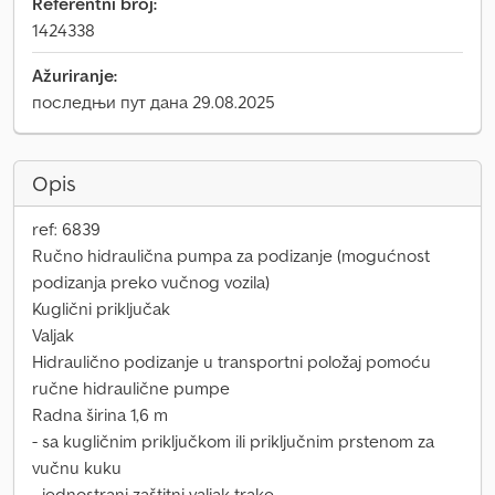
Referentni broj:
1424338
Ažuriranje:
последњи пут дана 29.08.2025
Opis
ref: 6839
Ručno hidraulična pumpa za podizanje (mogućnost
podizanja preko vučnog vozila)
Kuglični priključak
Valjak
Hidraulično podizanje u transportni položaj pomoću
ručne hidraulične pumpe
Radna širina 1,6 m
- sa kugličnim priključkom ili priključnim prstenom za
vučnu kuku
- jednostrani zaštitni valjak trake