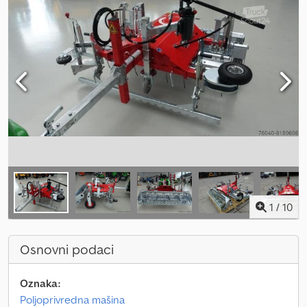
1
/
10
Osnovni podaci
Oznaka:
Poljoprivredna mašina