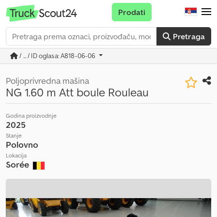
Prodati
Pretraga
/ ... / ID oglasa: A818-06-06
Poljoprivredna mašina
NG 1.60 m Att boule Rouleau
Godina proizvodnje
2025
Stanje
Polovno
Lokacija
Sorée