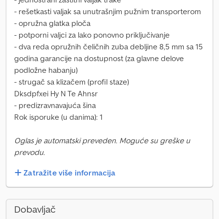
- rešetkasti valjak sa unutrašnjim pužnim transporterom
- opružna glatka ploča
- potporni valjci za lako ponovno priključivanje
- dva reda opružnih čeličnih zuba debljine 8,5 mm sa 15
godina garancije na dostupnost (za glavne delove
podložne habanju)
- strugač sa klizačem (profil staze)
Dksdpfxei Hy N Te Ahnsr
- predizravnavajuća šina
Rok isporuke (u danima): 1
Oglas je automatski preveden. Moguće su greške u
prevodu.
Zatražite više informacija
Dobavljač