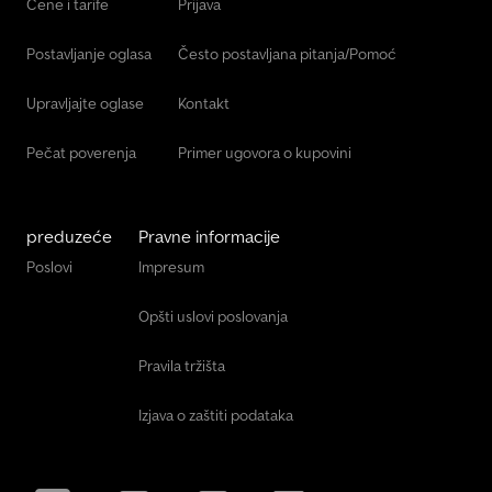
Cene i tarife
Prijava
Postavljanje oglasa
Često postavljana pitanja/Pomoć
Upravljajte oglase
Kontakt
Pečat poverenja
Primer ugovora o kupovini
preduzeće
Pravne informacije
Poslovi
Impresum
Opšti uslovi poslovanja
Pravila tržišta
Izjava o zaštiti podataka