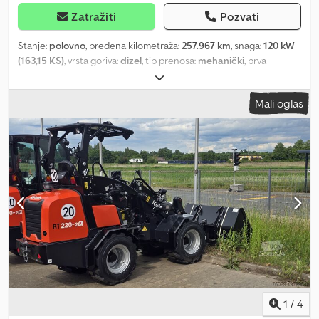
Zatražiti
Pozvati
Stanje:
polovno
, pređena kilometraža:
257.967 km
, snaga:
120 kW
(163,15 KS)
, vrsta goriva:
dizel
, tip prenosa:
mehanički
, prva
registracija:
06/2012
, sledeća inspekcija (TÜV):
06/2025
, emisioni
razred:
Euro 5
, boja:
bela
, broj sedišta:
5
, Oprema:
ABS, elektronski
Mali oglas
program stabilnosti (ESP), filter za čađ, klima uređaj, pogon na
sve točkove, sistem imobilizera
, * Kamion Volkswagen Amarok
4Motion * Euro 5 * Međuosovinsko rastojanje: 3095 mm -
Zapremina motora: 1968 cm³ * Sve informacije bez garancije *
Greške i međuvremena prodaja su mogući * Interni broj: 96
Posebna oprema: Audiosistem RCD 310 MP3 (radio/CD plejer),
gumeni pod napred, diferencijal sa blokadom (zadnja osovina),
električni interfejs za eksterno korišćenje (CAN sabirnica),
komforna zadnja vrata (zaključavanje, pick-up), multifunkcionalna
kutija / tapacirani zadnji naslon za ruke, blatobrani napred i pozadi,
dodatni grejač. Dodatna oprema: Djdpfx Aeyg Af Ush Rsck Drugi
red sedišta – klupa (3 sedišta), vazdušni jastuk za vozača i
suvozača, priprema za kuku za vuču, kontrola proklizavanja
pogonskih točkova (ASR), spoljašnji retrovizor asferični, levo,
1
/
4
spoljašnji retrovizor konveksni, desno, asistent za kočenje,