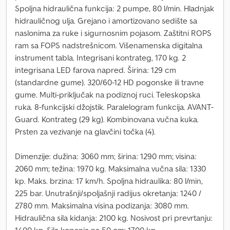
Spoljna hidraulična funkcija: 2 pumpe, 80 l/min. Hladnjak
hidrauličnog ulja. Grejano i amortizovano sedište sa
naslonima za ruke i sigurnosnim pojasom. Zaštitni ROPS
ram sa FOPS nadstrešnicom. Višenamenska digitalna
instrument tabla. Integrisani kontrateg, 170 kg. 2
integrisana LED farova napred. Širina: 129 cm
(standardne gume). 320/60-12 HD pogonske ili travne
gume. Multi-priključak na podiznoj ruci. Teleskopska
ruka. 8-funkcijski džojstik. Paralelogram funkcija. AVANT-
Guard. Kontrateg (29 kg). Kombinovana vučna kuka.
Prsten za vezivanje na glavčini točka (4).
Dimenzije: dužina: 3060 mm; širina: 1290 mm; visina:
2060 mm; težina: 1970 kg. Maksimalna vučna sila: 1330
kp. Maks. brzina: 17 km/h. Spoljna hidraulika: 80 l/min,
225 bar. Unutrašnji/spoljašnji radijus okretanja: 1240 /
2780 mm. Maksimalna visina podizanja: 3080 mm.
Hidraulična sila kidanja: 2100 kg. Nosivost pri prevrtanju: