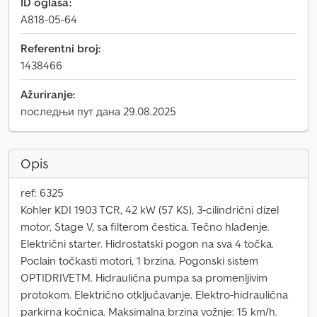
ID oglasa:
A818-05-64
Referentni broj:
1438466
Ažuriranje:
последњи пут дана 29.08.2025
Opis
ref: 6325
Kohler KDI 1903 TCR, 42 kW (57 KS), 3-cilindrični dizel
motor, Stage V, sa filterom čestica. Tečno hlađenje.
Električni starter. Hidrostatski pogon na sva 4 točka.
Poclain točkasti motori, 1 brzina. Pogonski sistem
OPTIDRIVETM. Hidraulična pumpa sa promenljivim
protokom. Električno otključavanje. Elektro-hidraulična
parkirna kočnica. Maksimalna brzina vožnje: 15 km/h.