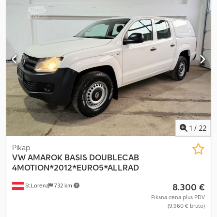
Dodatna oprema: utezi 100 kg, hidraulični priključci, utični
priključci, svetlosna instalacija, TÜV atest za radnu mašinu,
samohodna mašina < 25 km/h (svetlosna instalacija je obavezna
prema StVZO). Set radnih svetala LED 800 lumena (2 napred i 1
nazad). Uređaj za vuču sa klinom i zateznim petljama. Gume
15.0/55-17 AS, 6 rupa, ET -45. Okvir za priključke, Euro-WS,
hidraulična bravica. Lokacija: null Dodpfx Ahjx Evdvs Rjck
1
/
22
Pikap
VW
AMAROK BASIS DOUBLECAB
4MOTION*2012*EURO5*ALLRAD
8.300 €
St.Lorenz
732 km
Fiksna cena plus PDV
(9.960 € bruto)