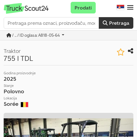
Prodati
Pretraga
/ ... / ID oglasa: A818-05-64
Traktor
755 I TDL
Godina proizvodnje
2025
Stanje
Polovno
Lokacija
Sorée