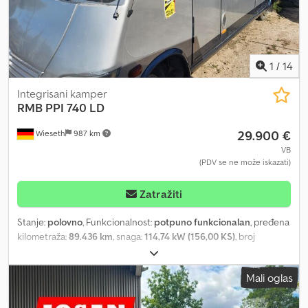
(gusje vrat), uključuje bočnu kompletnu tendu sa bočnim
panelima koji se mogu skinuti (sa ogledalima), bočna vrata za ulaz
sa stepenicama i zadnja vrata, ZASTUPNIK INTERDRIVE SRL-PARMA
Dedpfx Ajv T Ugaeh Reck
1
/
14
Integrisani kamper
RMB
PPI 740 LD
29.900 €
Wieseth
987 km
VB
(PDV se ne može iskazati)
Zatražiti
Stanje:
polovno
, Funkcionalnost:
potpuno funkcionalan
, pređena
kilometraža:
89.436 km
, snaga:
114,74 kW (156,00 KS)
, broj
ležajeva:
2
, broj sedišta:
3
, vrsta goriva:
dizel
, tip prenosa:
automatski
, boja:
srebrna
, prva registracija:
11/2004
, sledeća
Mali oglas
inspekcija (TÜV):
06/2026
, proizvođač šasije:
Mercedes Benz
,
model šasije:
416 CDI Typ 904
, ukupna dužina:
7.382 mm
, ukupna