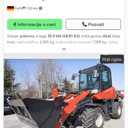
stručnjaci u našoj sopstvenoj radionici ✅Imamo standardni,
Fürth
1.120 km
hidraulični sistem za priključke – a ne bilo koji sistem za brzu
zamenu! ✅U Gemmrigheimu skladištimo sve rezervne delove.
Tako možemo poslati delove u roku od 24 sata. ➡️Imamo
Informacije o ceni
Pozvati
sopstvenu fabriku u Kini! Pogledajte slike i video snimke na našoj
web stranici! ➡️Kontinuiranim kontrolama u toku proizvodnog
Stanje:
polovno
, snaga:
35,9 kW (48,81 KS)
, vrsta goriva:
dizel
, boja:
procesa, postigli smo veoma visok kvalitet. ➡️Zahvaljujući našem
bela
, radna težina:
2.365 kg
, maksimalna nosivost:
1.308 kg
, visina
znanju i dobrim mehaničarima, možemo pružiti brzu i efikasnu
dizanja:
3.558 mm
, dimenzija gume:
10 - 16.5
, stanje pneumatika:
pomoć i nakon isteka garantnog roka. (U Nemačkoj i Evropi)
98 procenat
, širina kašike za kopanje:
1.600 mm
, Godina
➡️Naši utovarivači su svesno dizajnirani da budu jednostavni i
Mali oglas
proizvodnje:
2015
, radni sati:
1.805 h
, Oprema:
dodatna prednja
robusni, bez nepotrebnih dodataka! Tehnologija koju svako
svetla, hidraulika, kabina, standardna lopata, ugrađeni računar
,
razume. ➡️CE sertifikat i ponovna kontrola prema nemačkim
Kompaktni utovarivač BOBCAT, tip: S 450, prva upotreba 2016.
smernicama UVV! Tehničke specifikacije: ➡️Sopstvena težina
godine, radna masa: 2.365 kg, 4-cilindarski KUBOTA dizel motor (tip:
samo oko 2300 kg (uključujući lopatu) ➡️Kapacitet dizanja oko
V 2203 - 48,82 KS / 35,90 kW pri 2.800 o/min), KAŠIKA (širina: cca
1200 kg Dodsxx R Nwjpfx Ah Rsck ➡️Dimenzije (D x Š x V): oko 4500
1.600 mm), BRZI MENJAČ PRIKLJUČAKA, DODATNA HIDRAULIKA,
x 1300 x 2550 mm ➡️Visina pri naginjanju oko 2,83 m ➡️Pogoni na
Preklopna visina: 3.558 mm, kapacitet prevrtanja: 1.308 kg, ROPS /
sve točkove ➡️Mekana hidraulika ➡️Zglobni upravljački sistem sa
FOPS zaštita, pomični bočni prozori, ZATVORENA KABINA, VRATA,
oscilirajućom osovinom ➡️Kamere za vožnju unazad ➡️Prostrana,
RADNI FAROVI (napred), osvetljenje (pozadi), brisač vetrobrana,
luksuzna kabina sa vazdušnim osloncima i podesivim sigurnosnim
ROTACIONO UPOZORENJE, BOBCAT udobno sedište, prsteni za
pojasom ➡️Povećana pomoć pri ulasku ➡️Ventilacija prednjeg
fiksiranje i transport. Pneumatici: BKT TERENSKE GUME (10 x 16.5)
stakla, grejanje kabine sa ventilatorom ➡️Električni džojstik za
– oko 98% očuvanosti na svim točkovima, Transportne dimenzije: