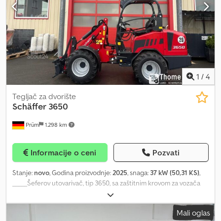
1
/
4
Tegljač za dvorište
Schäffer
3650
Prüm
1.298 km
Informacije o ceni
Pozvati
Stanje:
novo
, Godina proizvodnje:
2025
, snaga:
37 kW (50,31 KS)
,
_____Šeferov utovarivač, tip 3650, sa zaštitnim krovom za vozača
(ROPS). Kubota dizel motor D1803-CR-T3, snage 37 kW = 50 KS.
Zadnja ploča za utege, brza brzina 20 km/h, hidraulična bravica za
Mali oglas
priključke, sistem za zadržavanje, uz uputstvo za upotrebu.