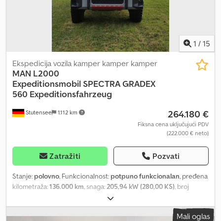
1
/
15
Ekspedicija vozila kamper kamper kamper
MAN L2000
Expeditionsmobil
SPECTRA GRADEX
560 Expeditionsfahrzeug
264.180 €
Stutensee
1.112 km
Fiksna cena uključujući PDV
(222.000 € neto)
Zatražiti
Pozvati
Stanje:
polovno
, Funkcionalnost:
potpuno funkcionalan
, pređena
kilometraža:
136.000 km
, snaga:
205,94 kW (280,00 KS)
, broj
ležajeva:
2
, broj sedišta:
2
, vrsta goriva:
dizel
, tip prenosa:
mehanički
, boja:
siva
, prva registracija:
04/1998
, ukupna dužina:
Mali oglas
8.600 mm
, ukupna širina:
2.550 mm
, ukupna visina:
3.800 mm
,