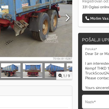
Registrovan od
331 Oglasi onlin
Molim Vas
POŠALJI UP
Poruka*
1
/
9
Naziv*