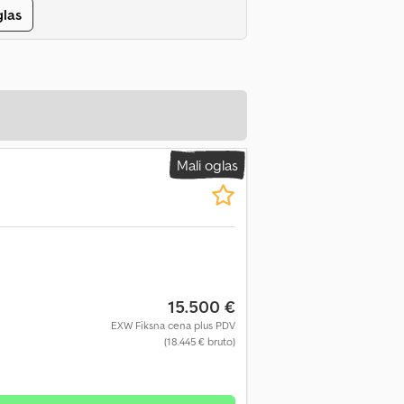
glas
Mali oglas
15.500 €
EXW Fiksna cena plus PDV
(18.445 € bruto)