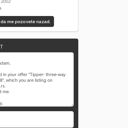
: 2002
e
 da me pozovete nazad.
IT