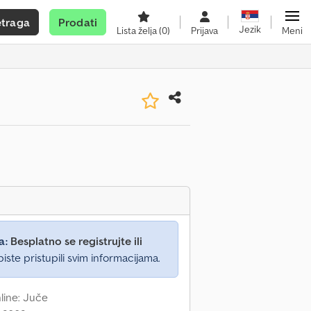
etraga
Prodati
Jezik
Lista želja
(0)
Prijava
Meni
a:
Besplatno se registrujte ili
iste pristupili svim informacijama.
nline: Juče