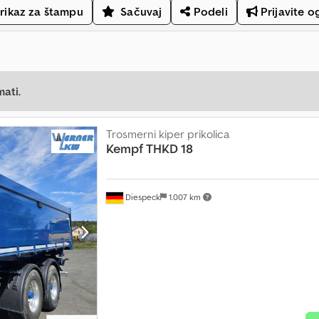
rikaz za štampu
Sačuvaj
Podeli
Prijavite o
mati.
Trosmerni kiper prikolica
Kempf
THKD 18
Diespeck
1.007 km