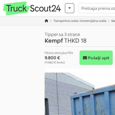
Transportna vozila i komercijalna vozila
Ka
Tipper sa 3 strane
Kempf
THKD 18
Fiksna cena plus PDV
9.800 €
Pošalji upit
(11.662 € bruto)