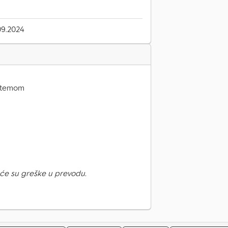
09.2024
istemom
će su greške u prevodu.