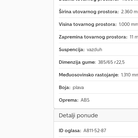
Širina utovarnog prostora:
2.360 
Visina tovarnog prostora:
1.000 m
Zapremina tovarnog prostora:
11 
Suspencija:
vazduh
Dimenzija gume:
385/65 r22,5
Međuosovinsko rastojanje:
1.310 m
Boja:
plava
Oprema:
ABS
Detalji ponude
ID oglasa:
A811-52-87