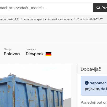
Pr
mion preko 7,5t
Kamion sa specijalnim nadogradnjama
ID oglasa: A811-52-87
Stanje
Lokacija
Polovno
Diespeck
Dobavljač
Napomen
prijavite,
da b
Poslednji put o