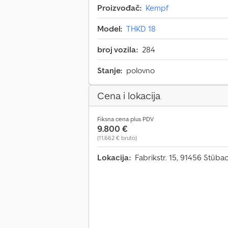
Proizvođač:
Kempf
Model:
THKD 18
broj vozila:
284
Stanje:
polovno
Cena i lokacija
Fiksna cena plus PDV
9.800 €
(11.662 € bruto)
Lokacija:
Fabrikstr. 15, 91456 Stüb