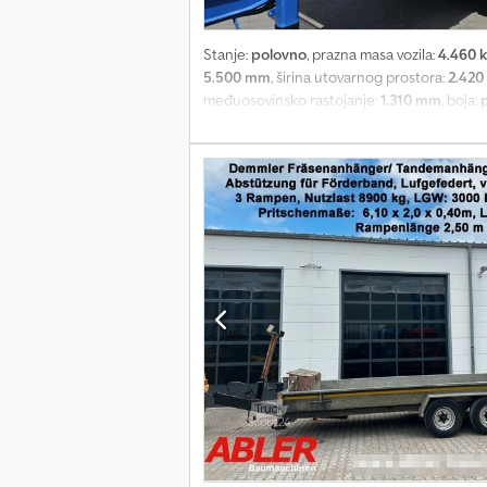
Stanje:
polovno
, prazna masa vozila:
4.460 
5.500 mm
, širina utovarnog prostora:
2.42
međuosovinsko rastojanje:
1.310 mm
, boja:
stranice klatna i preklopna sa pomoći za po
podilaženja BPW osovine Alcoa aluminijums