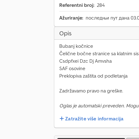
Referentni broj:
284
Ažuriranje:
последњи пут дана 03.
Opis
Bubanj kočnice
Čelične bočne stranice sa klatnim s
Csdpfxei Dzc Dj Amvsha
SAF osovine
Preklopiva zaštita od podletanja
Zadržavamo pravo na greške.
Oglas je automatski preveden. Mogu
Zatražite više informacija