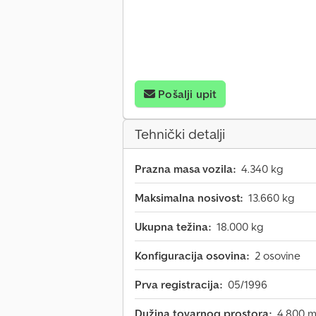
Pošalji upit
Tehnički detalji
Prazna masa vozila:
4.340 kg
Maksimalna nosivost:
13.660 kg
Ukupna težina:
18.000 kg
Konfiguracija osovina:
2 osovine
Prva registracija:
05/1996
Dužina tovarnog prostora:
4.800 