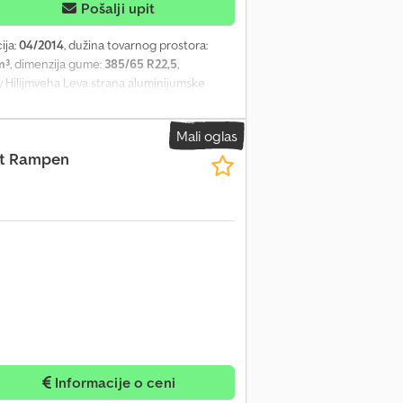
Pošalji upit
ija:
04/2014
, dužina tovarnog prostora:
m³
, dimenzija gume:
385/65 R22,5
,
y Hilijmveha Leva strana aluminijumske
raju na desnu stranu Preklopna zaštita od
Mali oglas
it Rampen
Informacije o ceni