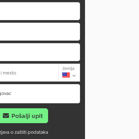
Zemlja
 i mesto
govac
Pošalji upit
zjava o zaštiti podataka