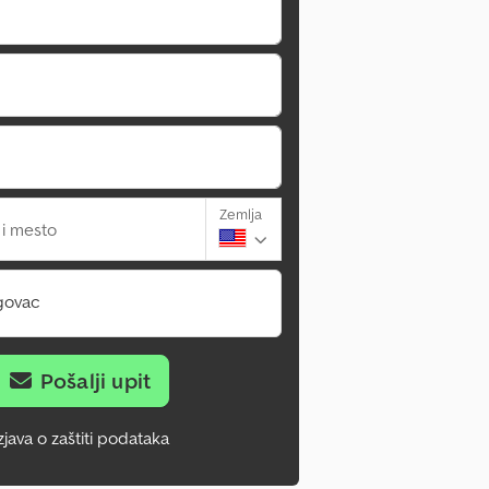
Zemlja
 i mesto
govac
Pošalji upit
zjava o zaštiti podataka