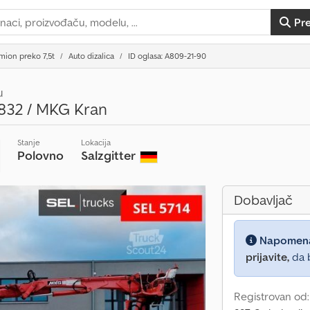
Pr
mion preko 7,5t
Auto dizalica
ID oglasa: A809-21-90
u
832 / MKG Kran
Stanje
Lokacija
Polovno
Salzgitter
Dobavljač
Napomen
prijavite,
da b
Registrovan od