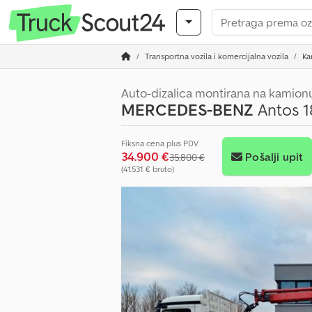
Transportna vozila i komercijalna vozila
Ka
Auto-dizalica montirana na kamion
MERCEDES-BENZ
Antos 1
Fiksna cena plus PDV
34.900 €
Pošalji upit
35.800 €
(41.531 € bruto)