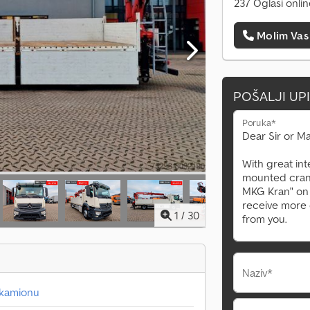
237 Oglasi onli
Molim Vas
POŠALJI UP
Poruka*
1
/
30
Naziv*
 kamionu