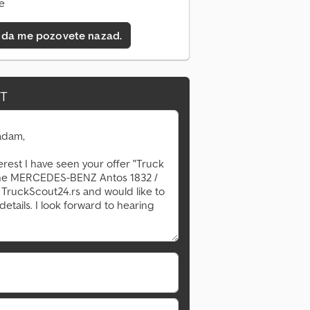
ne
 da me pozovete nazad.
IT