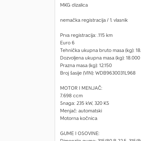
MKG dizalica
nemačka registracija / 1. vlasnik
Prva registracija: .115 km
Euro 6
Tehnička ukupna bruto masa (kg): 18
Dozvoljena ukupna masa (kg): 18.000
Prazna masa (kg): 12.150
Broj šasije (VIN): WDB9630031L968
MOTOR I MENJAČ:
7.698 ccm
Snaga: 235 kW, 320 KS
Menjač: automatski
Motorna kočnica
GUME I OSOVINE:
Dimenzije guma: 315/80 R 22,5, 315/8