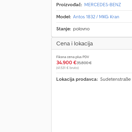
Proizvođač:
MERCEDES-BENZ
Model:
Antos 1832 / MKG Kran
Stanje:
polovno
Cena i lokacija
Fiksna cena plus PDV
34.900 €
35.800 €
(41.531 € bruto)
Lokacija prodavca:
Sudetenstraße 