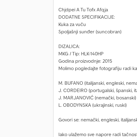
Chjdpei A Tu Tofx Afqja
DODATNE SPECIFIKACIJE:
Kuka za vuču
Spoljašnji sunđer (suncobran)
DIZALICA:
MKG / Tip: HLK-140HP
Godina proizvodnje: 2015
Molimo pogledajte fotografiju radi ka
M. BUFANO (italijanski, engleski, nema
J. CORDEIRO (portugalski, španski, ita
J. MARJANOVIĆ (nemački, bosanski)
L. OBODYNSKA (ukrajinski, ruski)
Govori se: nemački, engleski, italijansk
Iako ulažemo sve napore radi tačnos