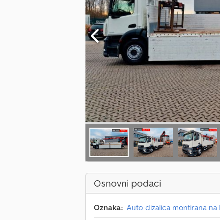
Osnovni podaci
Oznaka:
Auto-dizalica montirana na