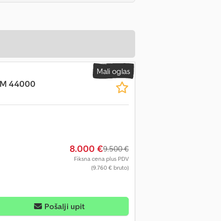
Mali oglas
KM 44000
8.000 €
9.500 €
Fiksna cena plus PDV
(9.760 € bruto)
Pošalji upit