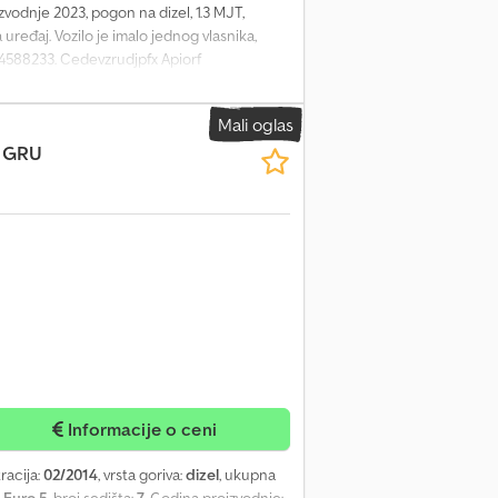
zvodnje 2023, pogon na dizel, 1.3 MJT,
uređaj. Vozilo je imalo jednog vlasnika,
94588233. Cedevzrudjpfx Apiorf
Mali oglas
+ GRU
Informacije o ceni
tracija:
02/2014
, vrsta goriva:
dizel
, ukupna
:
Euro 5
, broj sedišta:
7
, Godina proizvodnje: