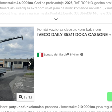
ilometraža:
44.000 km
, Godina proizvodnje:
2023
, FIAT FIORINO, godina proi
imedijalni uređaj sa ekranom osjetljivim na dodir, komande na volanu, klima 
gućnost finansiranja na licu mesta. Kontakt: Benito 3383844139, Michele 33
Kombi vozilo sa dvostrukom kabinom
IVECO
DAILY 35S11 DOKA CASSONE 
Lonato del Garda
844 km
1
/
13
lnost:
potpuno funkcionalan
, pređena kilometraža:
210.000 km
, prva regis
:
3.450 mm
, gorivo:
dizel
, boja:
bela
, broj stepeni prenosa:
6
, emisioni razred