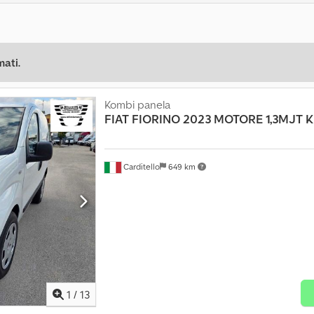
mati.
Kombi panela
FIAT
FIORINO 2023 MOTORE 1,3MJT 
Carditello
649 km
1
/
13