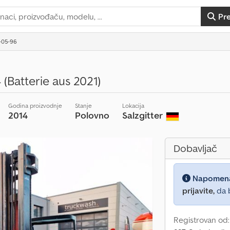
Pr
4-05-96
 (Batterie aus 2021)
Godina proizvodnje
Stanje
Lokacija
2014
Polovno
Salzgitter
Dobavljač
Napomen
prijavite,
da b
Registrovan od