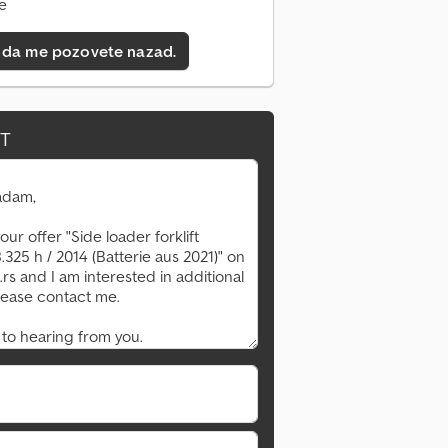
ne
 da me pozovete nazad.
IT