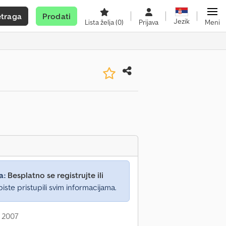
etraga
Prodati
Jezik
Lista želja
(0)
Prijava
Meni
a:
Besplatno se registrujte ili
iste pristupili svim informacijama.
: 2007