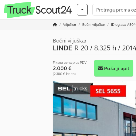
Viljuškar
Bočni viljuškar
ID oglasa: A80
Bočni viljuškar
LINDE
R 20 / 8.325 h / 2014
Fiksna cena plus PDV
2.000 €
Pošalji upit
(2.380 € bruto)