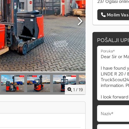
237 Oglasi onli
Molim Vas
POŠALJI UP
Poruka*
1
/
19
Naziv*