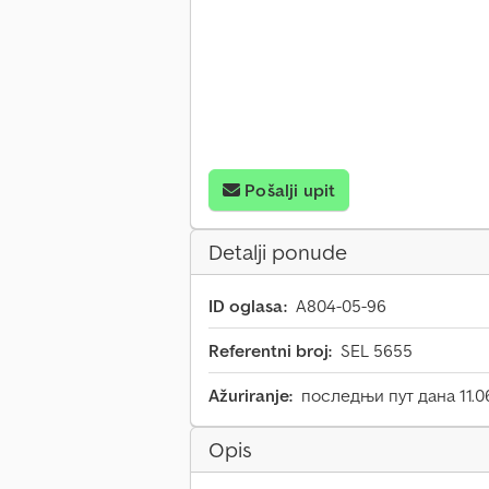
Pošalji upit
Detalji ponude
ID oglasa:
A804-05-96
Referentni broj:
SEL 5655
Ažuriranje:
последњи пут дана 11.0
Opis