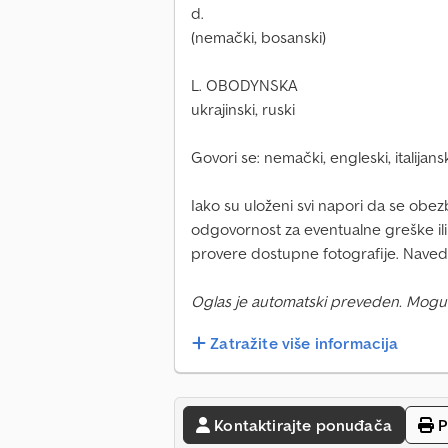
d.
(nemački, bosanski)
L. OBODYNSKA
ukrajinski, ruski
Govori se: nemački, engleski, italijansk
Iako su uloženi svi napori da se obe
odgovornost za eventualne greške il
provere dostupne fotografije. Navede
Oglas je automatski preveden. Mogu
Zatražite više informacija
Kontaktirajte ponuđača
P