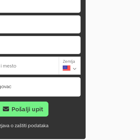
Zemlja
 i mesto
govac
Pošalji upit
zjava o zaštiti podataka