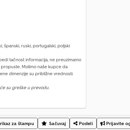
i, španski, ruski, portugalski, poljski
zbedi tačnost informacija, ne preuzimamo
i propuste. Molimo naše kupce da
ne dimenzije su približne vrednosti.
će su greške u prevodu.
rikaz za štampu
Sačuvaj
Podeli
Prijavite o