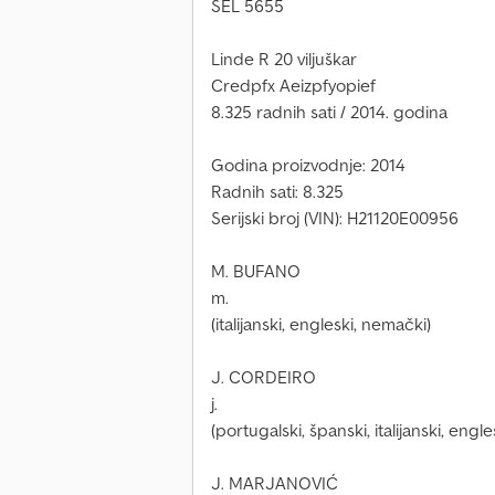
SEL 5655
Linde R 20 viljuškar
Credpfx Aeizpfyopief
8.325 radnih sati / 2014. godina
Godina proizvodnje: 2014
Radnih sati: 8.325
Serijski broj (VIN): H21120E00956
M. BUFANO
m.
(italijanski, engleski, nemački)
J. CORDEIRO
j.
(portugalski, španski, italijanski, engle
J. MARJANOVIĆ