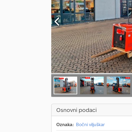
Osnovni podaci
Oznaka:
Bočni viljuškar