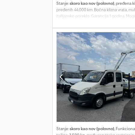
Stanje:
skoro kao nov (polovno)
, pređena k
pređenih 44.000 km. Bočna klizna vrata, mult
italijansko poreklo. Garancija 1 godina. Mo
Stanje:
skoro kao nov (polovno)
, Funkciona
težina:
3.500 kg
, međuosovinsko rastojanje