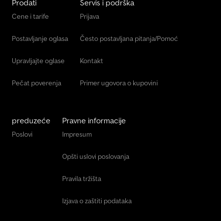
Prodati
Servis i podrška
Cene i tarife
Prijava
Postavljanje oglasa
Često postavljana pitanja/Pomoć
Upravljajte oglase
Kontakt
Pečat poverenja
Primer ugovora o kupovini
preduzeće
Pravne informacije
Poslovi
Impresum
Opšti uslovi poslovanja
Pravila tržišta
Izjava o zaštiti podataka