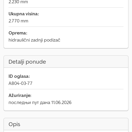
2.230 mm
Ukupna visina:
2.770 mm
Oprema:
hidraulični zadnji podizač
Detalji ponude
ID oglasa:
A804-03-77
Ažuriranje:
последњи пут дана 11.06.2026
Opis