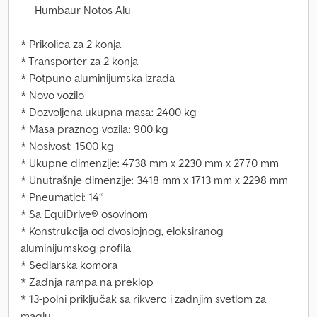
----Humbaur Notos Alu
* Prikolica za 2 konja
* Transporter za 2 konja
* Potpuno aluminijumska izrada
* Novo vozilo
* Dozvoljena ukupna masa: 2400 kg
* Masa praznog vozila: 900 kg
* Nosivost: 1500 kg
* Ukupne dimenzije: 4738 mm x 2230 mm x 2770 mm
* Unutrašnje dimenzije: 3418 mm x 1713 mm x 2298 mm
* Pneumatici: 14“
* Sa EquiDrive® osovinom
* Konstrukcija od dvoslojnog, eloksiranog
aluminijumskog profila
* Sedlarska komora
* Zadnja rampa na preklop
* 13-polni priključak sa rikverc i zadnjim svetlom za
maglu