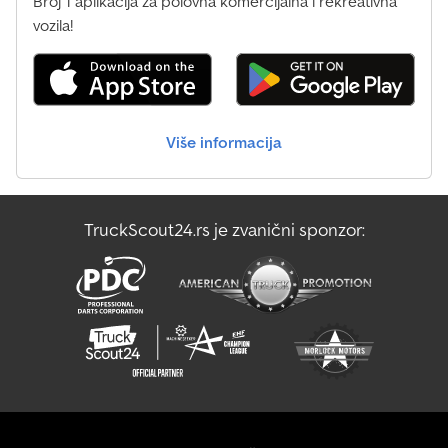
Broj 1 aplikacija za polovna komercijalna i rekreativna
vozila!
Više informacija
TruckScout24.rs je zvanični sponzor: