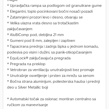
* Upravljačka rampa sa podlogom od granulirane gume
* Elegantni, toplo pocinkovani bočni nosači pozadi
* Zatamnjeni prozori levo i desno, otvaraju se
* Velika ulazna vrata desno sa trotačkastim
zaključavanjem
* AluBiComp pod, debljina 21 mm
* Gumeni pod 8 mm, zalepljen i zaptiven
* Tapacirana prednja i zadnja šipka u jednom komadu,
podesiva po visini i dužini, sa panik-otkopčavanjem
* EquiLock® zaključavajuća pregrada
* Pregrada na preklop
* Vetrobran za ventilaciju unutrašnjosti bez promaje
* Unutrašnje osvetljenje i prsten za mrežu sa senom
* Bočna strana aluminijum, poliesterska hauba i prednji
deo u Silver Metallic boji
* Automatski točak za oslonac montiran centralno sa
ručkom za manevrisanje