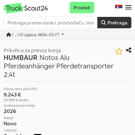
Prodati
Pretraga
/ ... / ID oglasa: A804-03-77
Prikolica za prevoz konja
HUMBAUR
Notos Alu
Pferdeanhänger Pferdetransporter
2,4t
Fiksna cena plus PDV
9.243 €
(10.999 € bruto)
Godina proizvodnje
2026
Stanje
Novo
Lokacija