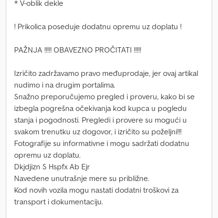
* V-oblik dekle
! Prikolica poseduje dodatnu opremu uz doplatu !
PAŽNJA !!!!! OBAVEZNO PROČITATI !!!!!
Izričito zadržavamo pravo međuprodaje, jer ovaj artikal
nudimo i na drugim portalima.
Snažno preporučujemo pregled i proveru, kako bi se
izbegla pogrešna očekivanja kod kupca u pogledu
stanja i pogodnosti. Pregledi i provere su mogući u
svakom trenutku uz dogovor, i izričito su poželjni!!!
Fotografije su informativne i mogu sadržati dodatnu
opremu uz doplatu.
Dkjdjizn S Hspfx Ab Ejr
Navedene unutrašnje mere su približne.
Kod novih vozila mogu nastati dodatni troškovi za
transport i dokumentaciju.