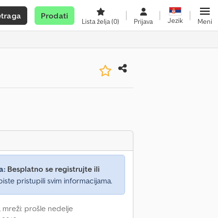
etraga
Prodati
Jezik
Lista želja
(0)
Prijava
Meni
a:
Besplatno se registrujte ili
iste pristupili svim informacijama.
 mreži: prošle nedelje