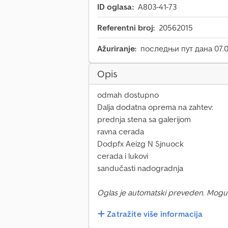
ID oglasa:
A803-41-73
Referentni broj:
20562015
Ažuriranje:
последњи пут дана 07.0
Opis
odmah dostupno
Dalja dodatna oprema na zahtev:
prednja stena sa galerijom
ravna cerada
Dodpfx Aeizg N Sjnuock
cerada i lukovi
sandučasti nadogradnja
Oglas je automatski preveden. Mogu
Zatražite više informacija