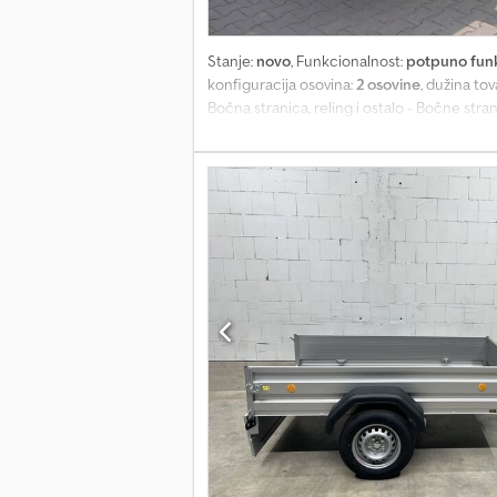
Stanje:
novo
, Funkcionalnost:
potpuno fun
konfiguracija osovina:
2 osovine
, dužina to
Bočna stranica, reling i ostalo - Bočne str
skidive sa svih strana - ugaoni stubovi se p
ugrađeni držači za fiksiranje cerada i mreža
vučnom rudom - ram sa dva uzdužna zatvoren
vodootpornog šperploča - debljina 12 mm Ra
13-polni priključak Djdpjii S U Usfx Anusc
od prskanja - klinovi za osiguranje sa drža
transporta - troškovi transporta do nas već
usklađenosti) - nema dodatnih neželjenih 
možete pronaći na našem sajtu. S obzirom d
fotografijama može biti prikazana opciona