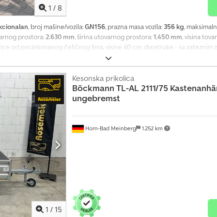
1
/
8
kcionalan
, broj mašine/vozila:
GN156
, prazna masa vozila:
356 kg
, maksimaln
varnog prostora:
2.630 mm
, širina utovarnog prostora:
1.450 mm
, visina tov
anice od pocinkovanog čeličnog lima, visine 40 cm, dvostruke - sa zateznim
ostavljaju - brza konverzija u platformsku prikolicu - stabilne i dugotrajne
 Šasija i ram - kuglična vučna spojka sa sigurnosnim indikatorom - delimično
a U profila i dva poprečna nosača Utovarna površina i pod - kontinuirana
Kesonska prikolica
Böckmann
TL-AL 2111/75 Kastenanhä
svetni sklopovi - moderna multifunkcionalna rasveta - sa svetlom za vožnj
ungebremst
k Točkovi i osovine - robusna gumeno-federisana osovina - sa automatikom z
čem Učvršćivanje i osiguranje - 6 ugradnih veznih ušica, integrisano u ram 
 uračunati - uključuje saobraćajnu dozvolu (saobraćajna knjižica, deo 2) -
troškova - smanjenje nosivosti moguće uz doplatu (samo trošak tehničkog 
Horn-Bad Meinberg
1.252 km
a nije dozvoljeno direktno linkovanje, jednostavno ukucajte „Dapper Anhän
 oprema. Zadržavamo pravo na greške, izmene i međuprodaju.
1
/
15