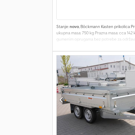
Stanje:
novo
, Böckmann Kasten prikolica Pro
ukupna masa: 750 kg Prazna masa: cca 142 kg
gumenim oprugama bez potrebe za održavanj
Rasvetni sistem sa svetlom za vožnju unazad
preklopive i pomične prstenaste omče za ve
zatvarače ručice na zadnjoj stranici Uklj
osiguranje tereta Ravna cerada u različitim