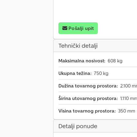
Pošalji upit
Tehnički detalji
Maksimalna nosivost:
608 kg
Ukupna težina:
750 kg
Dužina tovarnog prostora:
2.100 
Širina utovarnog prostora:
1.110 m
Visina tovarnog prostora:
350 mm
Detalji ponude