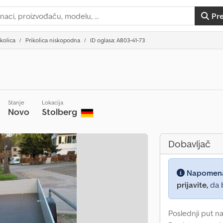
Pr
ikolica
Prikolica niskopodna
ID oglasa: A803-41-73
Stanje
Lokacija
Novo
Stolberg
Dobavljač
Napomen
prijavite,
da b
Poslednji put na