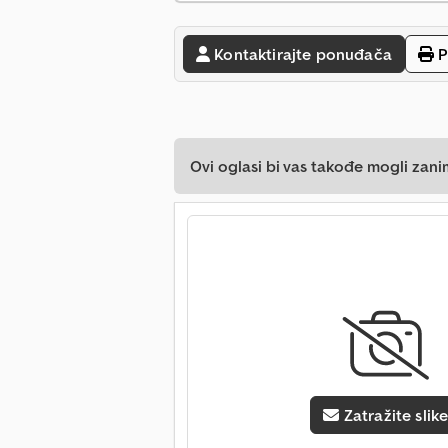
Kontaktirajte ponuđača
P
Ovi oglasi bi vas takođe mogli zani
Zatražite slik