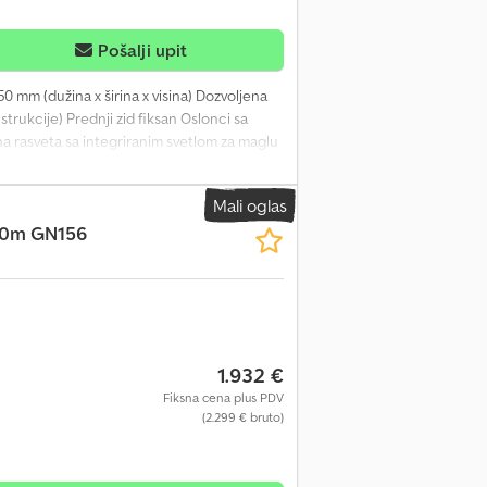
Pošalji upit
0 mm (dužina x širina x visina) Dozvoljena
trukcije) Prednji zid fiksan Oslonci sa
 rasveta sa integriranim svetlom za maglu
n pod od šperploče, protivklizni 4
iciona svetla na blatobranima Stabilne
Mali oglas
 ovu prikolicu: Pomoćni točak Mreža za
,40m GN156
ranje i utovar
1.932 €
Fiksna cena plus PDV
(2.299 € bruto)