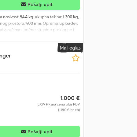
Pošalji upit
a nosivost:
944 kg
, ukupna težina:
1.300 kg
,
arnog prostora:
400 mm
, Oprema:
uploader
,
 zatvaračima - bočne stranice preklopne i
 šarke Mogućnost kačenja cerade i mreže -
 toplo pocinkovano - šrafljena šasija sa V
Mali oglas
, protivklizna i vodootporna podloga od
nger
u unazad - sa zadnjim maglenim svetlom -
a vožnju unazad - sa ugrađenim štitnicima
utovarne površine Dokumentacija i troškovi
 uključuje COC-dokument (EU sertifikat o
pregleda) Ostale ponude i informacije
ger“ u Vaš internet pretraživač. Na
1.000 €
EXW Fiksna cena plus PDV
(1.190 € bruto)
Pošalji upit