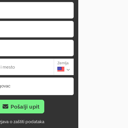
Zemlja
 i mesto
govac
Pošalji upit
zjava o zaštiti podataka