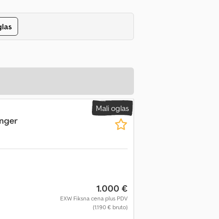
glas
Mali oglas
nger
1.000 €
EXW Fiksna cena plus PDV
(1.190 € bruto)