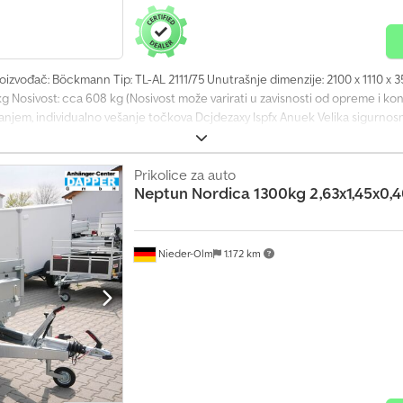
izvođač: Böckmann Tip: TL-AL 2111/75 Unutrašnje dimenzije: 2100 x 1110 x 35
 Nosivost: cca 608 kg (Nosivost može varirati u zavisnosti od opreme i kons
em, individualno vešanje točkova Dcjdezaxy Ispfx Anuek Velika sigurnosna
 i 13-polnim priključkom Bočne stranice od eloksiranog aluminijuma Stabila
zivanje tereta, integrisane u bočnoj strani Kuka sa zaštitom od udarca Poz
učujući kompletnu dokumentaciju vozila Dodatne moguće opcije i oprema za
Prikolice za auto
Neptun
Nordica 1300kg 2,63x1,45x0
 bojama Kutija za alat montirana na prednji zid Zadnje noge za sigurno parki
Nieder-Olm
1.172 km