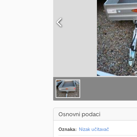
Osnovni podaci
Oznaka:
Nizak učitavač