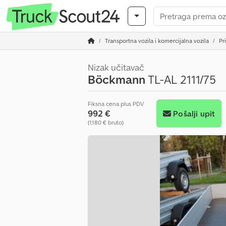
Transportna vozila i komercijalna vozila
Pr
Nizak učitavač
Böckmann
TL-AL 2111/75
Fiksna cena plus PDV
992 €
Pošalji upit
(1.180 € bruto)