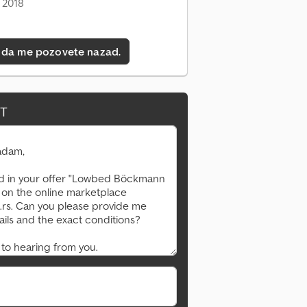
 2018
 da me pozovete nazad.
Zatražite više slika
IT