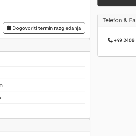
Telefon & Fa
Dogovoriti termin razgledanja
+49 2409 .
mm
m