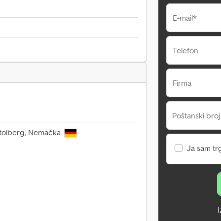
E-mail*
Telefon
Firma
Poštanski broj
 Stolberg, Nemačka
Ja sam tr
I