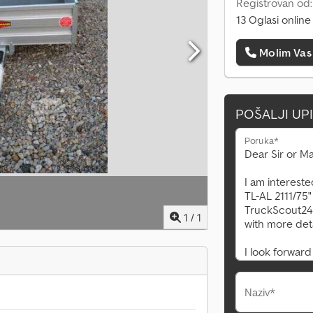
Registrovan od:
13 Oglasi online
Molim Vas
POŠALJI UP
Poruka*
1
/
1
Naziv*