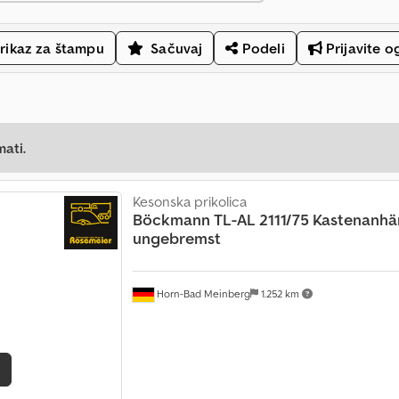
rikaz za štampu
Sačuvaj
Podeli
Prijavite o
mati.
Kesonska prikolica
Böckmann
TL-AL 2111/75 Kastenanhä
ungebremst
Horn-Bad Meinberg
1.252 km
e