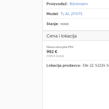
Proizvođač:
Böckmann
Model:
TL-AL 2111/75
Stanje:
novo
Cena i lokacija
Fiksna cena plus PDV
992 €
(1.180 € bruto)
Lokacija prodavca:
Elle 22, 52224