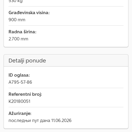
530 kg
Građevinska visina:
900 mm
Radna širina:
2.700 mm
Detalji ponude
ID oglasa:
A795-57-86
Referentni broj:
K20180051
Ažuriranje:
последњи пут дана 11.06.2026