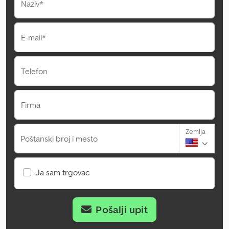
Naziv*
E-mail*
Telefon
Firma
Zemlja
Poštanski broj i mesto
Ja sam trgovac
Pošalji upit