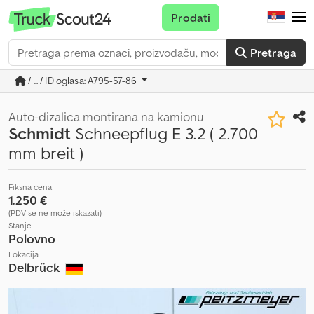
Prodati
Pretraga
/ ... / ID oglasa: A795-57-86
Auto-dizalica montirana na kamionu
Schmidt
Schneepflug E 3.2 ( 2.700
mm breit )
Fiksna cena
1.250 €
(PDV se ne može iskazati)
Stanje
Polovno
Lokacija
Delbrück