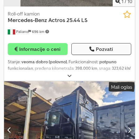
1
/
10
Roll-off kamion
Mercedes-Benz
Actros 25.44 LS
Paliano
696 km
Informacije o ceni
Pozvati
Stanje:
veoma dobro (polovno)
, Funkcionalnost:
potpuno
funkcionalan
, pređena kilometraža:
398.000 km
, snaga:
323,62 kW
(440,00 KS)
, vrsta goriva:
dizel
, ukupna težina:
26.000 kg
,
dimenzija gume:
315/80 R22,5
, boja:
bela
, tip prenosa:
automatski
,
Mali oglas
emisioni razred:
Euro 5
, suspencija:
vazduh
, Godina proizvodnje:
2010
, Kabina LS, motor 440 KS, 12 l, Euro 5 standard emisije
izduvnih gasova, Powershift menjač, pojačana motorna kočnica,
međuosovinsko rastojanje 4500 mm, hakler ATIB 25.64 za sanduke
dužine 7200 mm, vučna kuka, nosivost: 12.680 kg, godina prve
registracije: 2010, tehnički pregled važi do oktobra 2025, pređenih
kilometara: 398.000. Cedpfxjwnfzvo Ai Roha