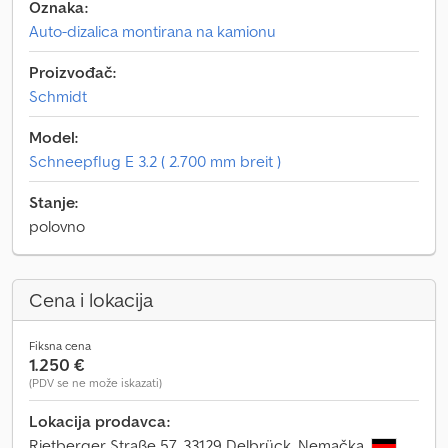
Oznaka:
Auto-dizalica montirana na kamionu
Proizvođač:
Schmidt
Model:
Schneepflug E 3.2 ( 2.700 mm breit )
Stanje:
polovno
Cena i lokacija
Fiksna cena
1.250 €
(PDV se ne može iskazati)
Lokacija prodavca:
Rietberger Straße 57, 33129 Delbrück, Nemačka