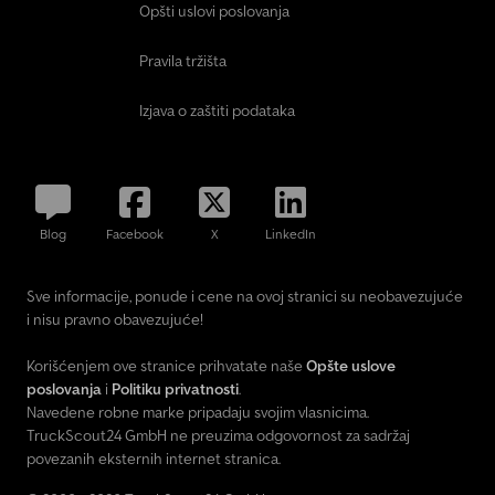
Opšti uslovi poslovanja
Pravila tržišta
Izjava o zaštiti podataka
Blog
Facebook
X
LinkedIn
Sve informacije, ponude i cene na ovoj stranici su neobavezujuće
i nisu pravno obavezujuće!
Korišćenjem ove stranice prihvatate naše
Opšte uslove
poslovanja
i
Politiku privatnosti
.
Navedene robne marke pripadaju svojim vlasnicima.
TruckScout24 GmbH ne preuzima odgovornost za sadržaj
povezanih eksternih internet stranica.