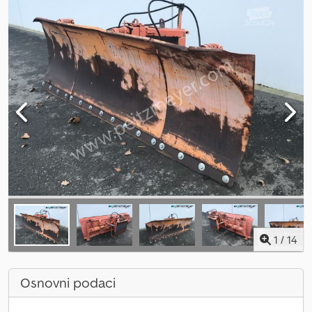
1
/
14
Osnovni podaci