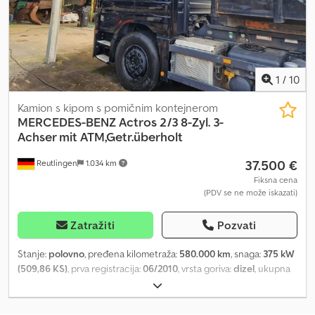
1
/
10
Kamion s kipom s pomičnim kontejnerom
MERCEDES-BENZ
Actros 2/3 8-Zyl. 3-
Achser mit ATM,Getr.überholt
37.500 €
Reutlingen
1.034 km
Fiksna cena
(PDV se ne može iskazati)
Zatražiti
Pozvati
Stanje:
polovno
, pređena kilometraža:
580.000 km
, snaga:
375 kW
(509,86 KS)
, prva registracija:
06/2010
, vrsta goriva:
dizel
, ukupna
težina:
25.000 kg
, konfiguracija osovina:
3 osovine
, sledeća
inspekcija (TÜV):
03/2025
, kočnice:
retarder
, boja:
crn
, tip prenosa:
automatski
, emisioni razred:
Euro 5
, ukupna širina:
2.550 mm
,