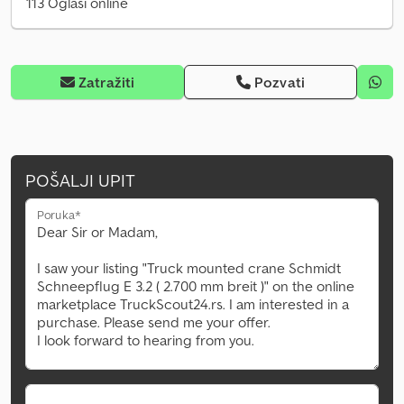
113 Oglasi online
Zatražiti
Pozvati
POŠALJI UPIT
Poruka*