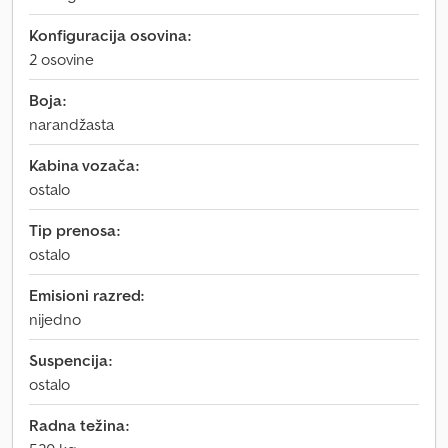
Konfiguracija osovina:
2 osovine
Boja:
narandžasta
Kabina vozača:
ostalo
Tip prenosa:
ostalo
Emisioni razred:
nijedno
Suspencija:
ostalo
Radna težina: