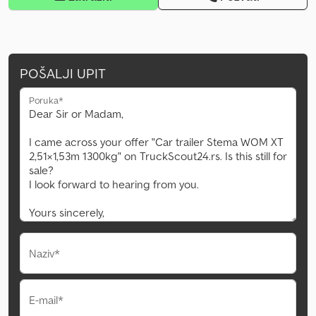
POŠALJI UPIT
Poruka*
Naziv*
E-mail*