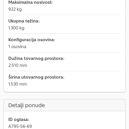
Maksimalna nosivost:
922 kg
Ukupna težina:
1.300 kg
Konfiguracija osovina:
1 osovina
Dužina tovarnog prostora:
2.510 mm
Širina utovarnog prostora:
1.530 mm
Detalji ponude
ID oglasa:
A795-56-69