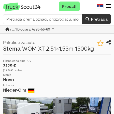
Prodati
Pretraga
/ ... / ID oglasa: A795-56-69
Prikolice za auto
Stema
WOM XT 2,51×1,53m 1300kg
Fiksna cena plus PDV
3.129 €
(3.724 € bruto)
Stanje
Novo
Lokacija
Nieder-Olm