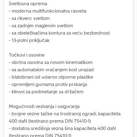
Svetlosna oprema
- moderna multifunkcionalna rasveta
- sa rikverc svetlom
- sa zadnjim maglenim svetlom
- sa obeleživačima kontura za veću bezbednost
- 13-polni priključak
Točkovi i osovine
- obrtna osovina sa novom kinematikom
- sa automatskim vraćanjem kod unazad
- blatobrani od udarno otporne plastike
- opremljeni gumama protiv prskanja
- klinovi za podmetanje sa držačem
Mogućnosti vezivanja i osiguranja
- brojne vezne tačke na trostranoj ogradi, kapaciteta
400 daN (testirano prema DIN 75410-1)
- dodatna središnja vezna šina kapaciteta 400 daN
(testirano prema DIN 75410-1)