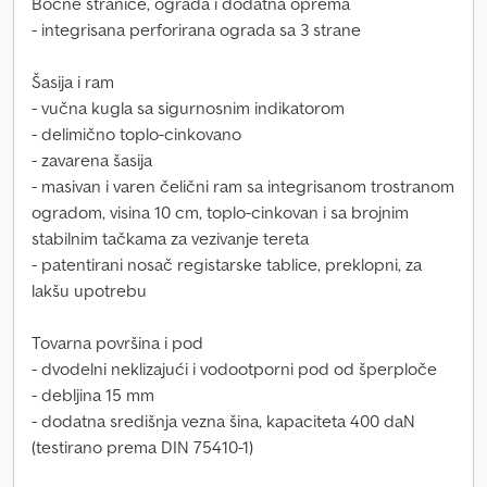
Bočne stranice, ograda i dodatna oprema
- integrisana perforirana ograda sa 3 strane
Šasija i ram
- vučna kugla sa sigurnosnim indikatorom
- delimično toplo-cinkovano
- zavarena šasija
- masivan i varen čelični ram sa integrisanom trostranom
ogradom, visina 10 cm, toplo-cinkovan i sa brojnim
stabilnim tačkama za vezivanje tereta
- patentirani nosač registarske tablice, preklopni, za
lakšu upotrebu
Tovarna površina i pod
- dvodelni neklizajući i vodootporni pod od šperploče
- debljina 15 mm
- dodatna središnja vezna šina, kapaciteta 400 daN
(testirano prema DIN 75410-1)