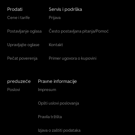
Prodati
Servis i podrška
Cene i tarife
Prijava
Postavljanje oglasa
Često postavljana pitanja/Pomoć
Upravljajte oglase
Kontakt
Pečat poverenja
Primer ugovora o kupovini
preduzeće
Pravne informacije
Poslovi
Impresum
Opšti uslovi poslovanja
Pravila tržišta
Izjava o zaštiti podataka