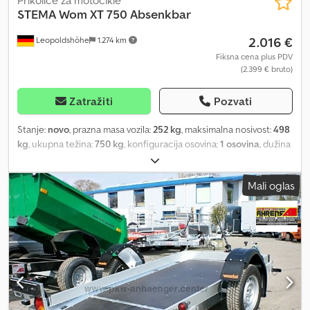
Prikolice za motocikle
STEMA
Wom XT 750 Absenkbar
2.016 €
Leopoldshöhe
1.274 km
Fiksna cena plus PDV
(2.399 € bruto)
Zatražiti
Pozvati
Stanje:
novo
, prazna masa vozila:
252 kg
, maksimalna nosivost:
498
kg
, ukupna težina:
750 kg
, konfiguracija osovina:
1 osovina
, dužina
tovarnog prostora:
2.510 mm
, širina utovarnog prostora:
1.280 mm
,
visina tovarnog prostora:
10 mm
, Bočna stranica, reling i slično
Mali oglas
integrisani trostrani perforirani reling Šasija i ram kuglasta vučna
spojka sa indikatorom sigurnosti delimično toplo pocinkovano
šasija vijčano-varenog spoja masivan i varen čelični ram sa
integrisanim trostranim relingom, visine 10 cm, toplo pocinkovan i
sa brojnim stabilnim mogućnostima vezivanja tereta patentirani
nosač registarske tablice, preklopiv, poboljšano rukovanje
Hidraulika (funkcija kipovanja i spuštanja) jednostepeni dvostruko
hromirani hidraulični cilindar sa ručnom pumpom Tovarni prostor i
pod dvodelni, protivklizni i vodootporni fenolni šper debljine 15