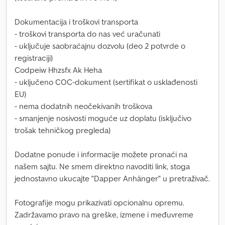
Dokumentacija i troškovi transporta
- troškovi transporta do nas već uračunati
- uključuje saobraćajnu dozvolu (deo 2 potvrde o
registraciji)
Codpeiw Hhzsfx Ak Heha
- uključeno COC-dokument (sertifikat o usklađenosti
EU)
- nema dodatnih neočekivanih troškova
- smanjenje nosivosti moguće uz doplatu (isključivo
trošak tehničkog pregleda)
Dodatne ponude i informacije možete pronaći na
našem sajtu. Ne smem direktno navoditi link, stoga
jednostavno ukucajte "Dapper Anhänger" u pretraživač.
Fotografije mogu prikazivati opcionalnu opremu.
Zadržavamo pravo na greške, izmene i međuvreme