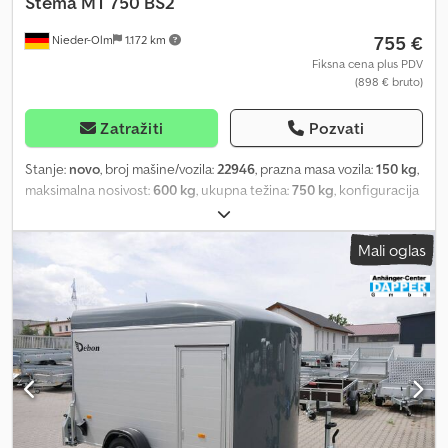
Stema
MT 750 BS2
755 €
Nieder-Olm
1.172 km
Fiksna cena plus PDV
(898 € bruto)
Zatražiti
Pozvati
Stanje:
novo
, broj mašine/vozila:
22946
, prazna masa vozila:
150 kg
,
maksimalna nosivost:
600 kg
, ukupna težina:
750 kg
, konfiguracija
osovina:
1 osovina
, dužina tovarnog prostora:
1.940 mm
, širina
utovarnog prostora:
1.080 mm
, visina tovarnog prostora:
1.080
Mali oglas
mm
, Nagibne rampe i kanali - uključuje i nagibnu rampu Šasija i
okvir - optimalna stabilnost na putu zahvaljujući na test stazi
proverenom šasijom sa STEMA sigurnosnom V-rudom - vučna
kugla sa sigurnosnim indikatorom Chjdpfxehyf Ago Ak Hsa -
delimično toplo pocinkovana - šasija je zavrtnjima pričvršćena
Osvetljenje - moderna multifunkcionalna rasveta - sa zadnjim
maglenim svetlom - 13-polni priključak, EU oprema Točkovi i
osovine - robusna gumnooslonjena osovina - lageri točkova bez
potrebe za održavanjem - opremljeno blatobranima protiv
prskanja - čvrsti blatobrani od pocinkovanog čelika Mogućnosti