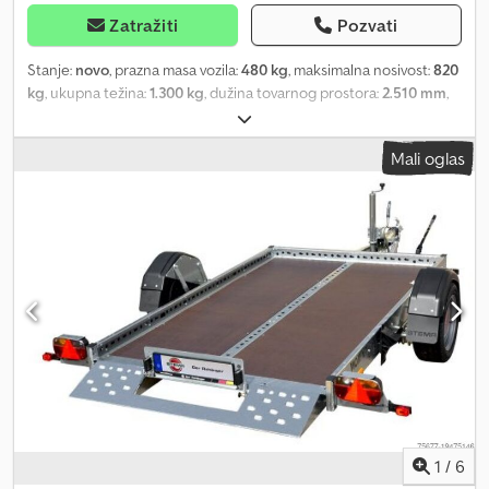
Zatražiti
Pozvati
Stanje:
novo
, prazna masa vozila:
480 kg
, maksimalna nosivost:
820
kg
, ukupna težina:
1.300 kg
, dužina tovarnog prostora:
2.510 mm
,
širina utovarnog prostora:
1.530 mm
, visina tovarnog prostora:
450
mm
, dimenzija gume:
195/50R13C
, Prikolica sa mogućnošću
Mali oglas
spuštanja sa setom bočnih stranica od proizvođača STEMA, model
WOM XT - STS XT O2 13-25-15.1. Spuštajuća prikolica, poznata i kao
Senkomat ili Senklift prikolica, često je izbor motociklista. Odlična
je za prevoz jednog ili dva motocikla, ali i za quad vozila, ATV,
kosačice i manje mašine. Za obezbeđenje tereta ugrađena je
trostrana perforirana ograda za vezivanje kao i centralna
perforirana šina na podu. Spuštanje se vrši pomoću ručne
hidraulike. Auto prikolica se odlikuje jednostavnim rukovanjem i
visokom stabilnošću. U standardnoj opremi spuštajuća auto
prikolica ima trostranu perforiranu ogradu, uklonjive bočne
stranice, centralni profil za vezivanje u podu, potporni točak,
preklopni nosač registarske tablice, ručnu hidrauliku, stabilan
zavareni ram od pocinkovanog čelika i V vučnu rudu. Kao dodatnu
opremu nudimo postolje za motocikle, šine za postavljanje
1
/
6
motocikala, ceradu i ram, nastavak za bočne stranice, amortizere