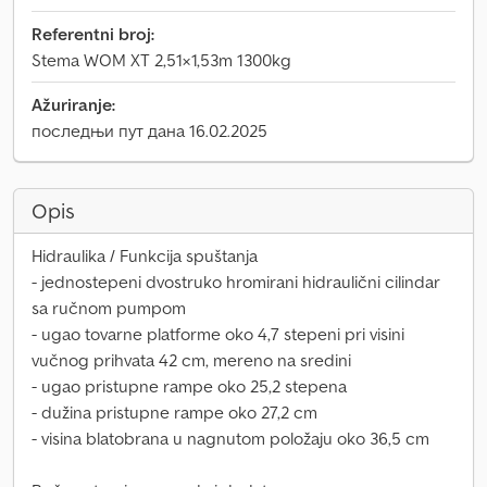
Referentni broj:
Stema WOM XT 2,51×1,53m 1300kg
Ažuriranje:
последњи пут дана 16.02.2025
Opis
Hidraulika / Funkcija spuštanja
- jednostepeni dvostruko hromirani hidraulični cilindar
sa ručnom pumpom
- ugao tovarne platforme oko 4,7 stepeni pri visini
vučnog prihvata 42 cm, mereno na sredini
- ugao pristupne rampe oko 25,2 stepena
- dužina pristupne rampe oko 27,2 cm
- visina blatobrana u nagnutom položaju oko 36,5 cm