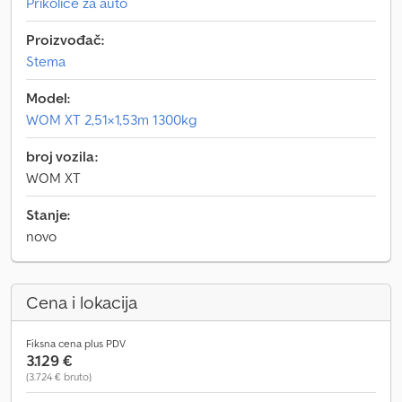
Prikolice za auto
Proizvođač:
Stema
Model:
WOM XT 2,51×1,53m 1300kg
broj vozila:
WOM XT
Stanje:
novo
Cena i lokacija
Fiksna cena plus PDV
3.129 €
(3.724 € bruto)