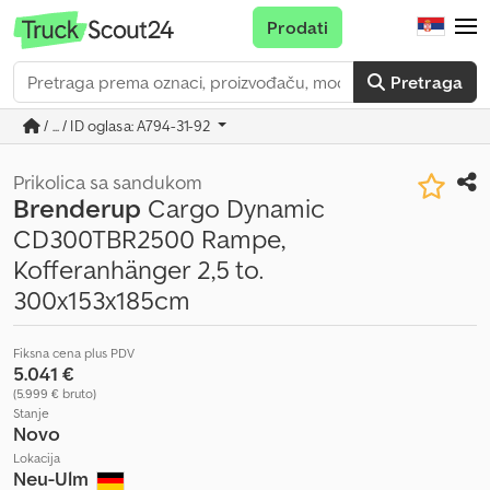
Prodati
Pretraga
/ ... / ID oglasa: A794-31-92
Prikolica sa sandukom
Brenderup
Cargo Dynamic
CD300TBR2500 Rampe,
Kofferanhänger 2,5 to.
300x153x185cm
Fiksna cena plus PDV
5.041 €
(5.999 € bruto)
Stanje
Novo
Lokacija
Neu-Ulm