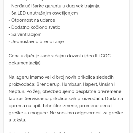
- Nerđajući šarke garantuju dug vek trajanja.
- Sa LED unutrašnjim osvetljenjem
- Otpornost na udarce
- Dodatno kočiono svetlo
- Sa ventilacijom
- Jednostavno brendiranje
Cena uključuje saobraćajnu dozvolu (deo II i COC
dokumentacija)
Na lageru imamo veliki broj novih prikolica sledećih
proizvođača: Brenderup, Humbaur, Hapert, Unsinn i
Neptun. Po želji, obezbeđujemo besplatne privremene
tablice. Servisiramo prikolice svih proizvođača. Dodatna
oprema na upit. Tehničke izmene, promene cena i
greške su moguće. Ne snosimo odgovornost za greške
u tekstu.