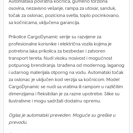
Automatska povratna kočnica, gumeno torziona
osovina, nezavisno vešanje, rampa za utovar, sanduk,
točak za oslonac, poziciona svetla, toplo pocinkovano,
sa kočnicama, uključena garancija.
Prikolice CargoDynamic serije su razvijene za
profesionalne korisnike i električna vozila kojima je
potrebna laka prikolica za bezbedan i zatvoren
transport tereta. Nudi visoku nosivost i mogućnost
potpunog brendiranja. Izrađena od modernog, laganog
i udarnog materijala otporng na vodu. Automatski točak
za oslonac je uključen kod verzija sa kočnicom. Model
CargoDynamic se nudi sa vratima ili rampom u različitim
dimenzijama i fleksibilan je za razne upotrebe. Slike su
ilustrativne i mogu sadržati dodatnu opremu.
Oglas je automatski preveden. Moguće su greške u
prevodu.