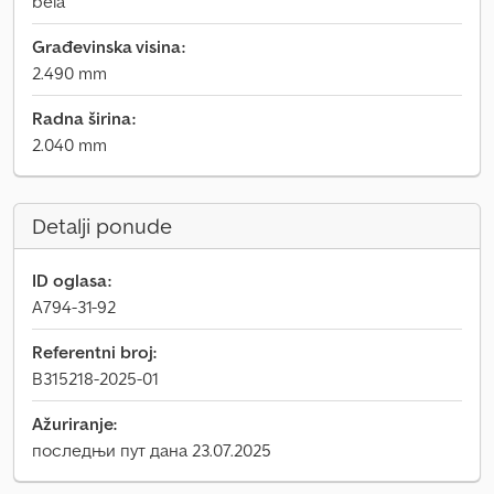
bela
Građevinska visina:
2.490 mm
Radna širina:
2.040 mm
Detalji ponude
ID oglasa:
A794-31-92
Referentni broj:
B315218-2025-01
Ažuriranje:
последњи пут дана 23.07.2025