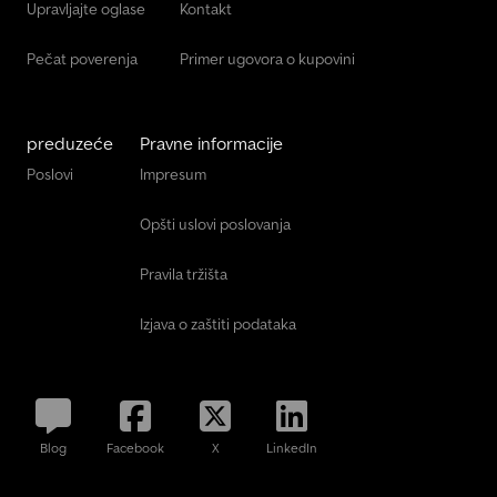
Upravljajte oglase
Kontakt
Pečat poverenja
Primer ugovora o kupovini
preduzeće
Pravne informacije
Poslovi
Impresum
Opšti uslovi poslovanja
Pravila tržišta
Izjava o zaštiti podataka
Blog
Facebook
X
LinkedIn