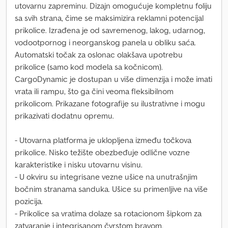
utovarnu zapreminu. Dizajn omogućuje kompletnu foliju
sa svih strana, čime se maksimizira reklamni potencijal
prikolice. Izrađena je od savremenog, lakog, udarnog,
vodootpornog i neorganskog panela u obliku saća.
Automatski točak za oslonac olakšava upotrebu
prikolice (samo kod modela sa kočnicom).
CargoDynamic je dostupan u više dimenzija i može imati
vrata ili rampu, što ga čini veoma fleksibilnom
prikolicom. Prikazane fotografije su ilustrativne i mogu
prikazivati dodatnu opremu.
- Utovarna platforma je uklopljena između točkova
prikolice. Nisko težište obezbeđuje odlične vozne
karakteristike i nisku utovarnu visinu.
- U okviru su integrisane vezne ušice na unutrašnjim
bočnim stranama sanduka. Ušice su primenljive na više
pozicija.
- Prikolice sa vratima dolaze sa rotacionom šipkom za
zatvaranje i integrisanom čvrstom bravom.