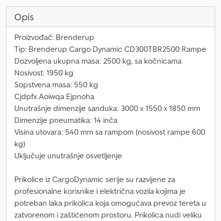
Opis
Proizvođač: Brenderup
Tip: Brenderup Cargo Dynamic CD300TBR2500 Rampe
Dozvoljena ukupna masa: 2500 kg, sa kočnicama
Nosivost: 1950 kg
Sopstvena masa: 550 kg
Cjdpfx Aoiwqa Ejpnoha
Unutrašnje dimenzije sanduka: 3000 x 1550 x 1850 mm
Dimenzije pneumatika: 14 inča
Visina utovara: 540 mm sa rampom (nosivost rampe 600
kg)
Uključuje unutrašnje osvetljenje
Prikolice iz CargoDynamic serije su razvijene za
profesionalne korisnike i električna vozila kojima je
potreban laka prikolica koja omogućava prevoz tereta u
zatvorenom i zaštićenom prostoru. Prikolica nudi veliku