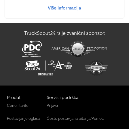
Više informacija
TruckScout24.rs je zvanični sponzor:
Prodati
Servis i podrška
Cene i tarife
Prijava
Postavljanje oglasa
Često postavljana pitanja/Pomoć