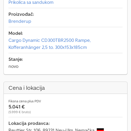
Prikolica sa sandukom
Proizvođač:
Brenderup
Model:
Cargo Dynamic CD300TBR2500 Rampe,
Kofferanhänger 2,5 to. 300x153x185cm
Stanje:
novo
Cena i lokacija
Fiksna cena plus PDV
5.041 €
(5.999 € bruto)
Lokacija prodavca:
Reuttier Str. 106, 89231 Neu-Ulm, Nemačka