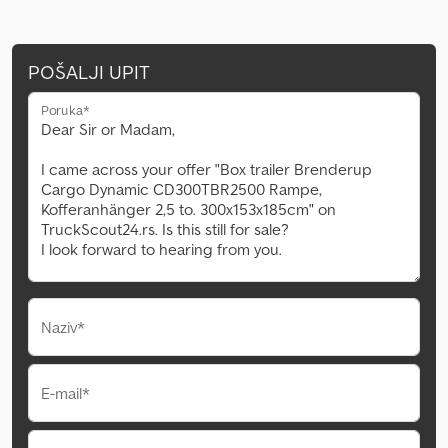
POŠALJI UPIT
Poruka*
Naziv*
E-mail*