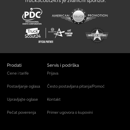
TruckScout24.rs je zvanični sponzor:
Prodati
Servis i podrška
Cene i tarife
Prijava
Postavljanje oglasa
Često postavljana pitanja/Pomoć
Upravljajte oglase
Kontakt
Pečat poverenja
Primer ugovora o kupovini