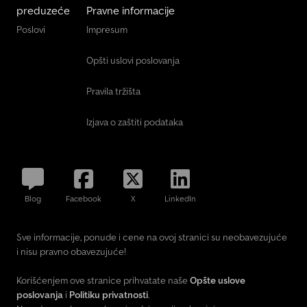
preduzeće
Pravne informacije
Poslovi
Impresum
Opšti uslovi poslovanja
Pravila tržišta
Izjava o zaštiti podataka
Blog
Facebook
X
LinkedIn
Sve informacije, ponude i cene na ovoj stranici su neobavezujuće
i nisu pravno obavezujuće!
Korišćenjem ove stranice prihvatate naše
Opšte uslove
poslovanja
i
Politiku privatnosti
.