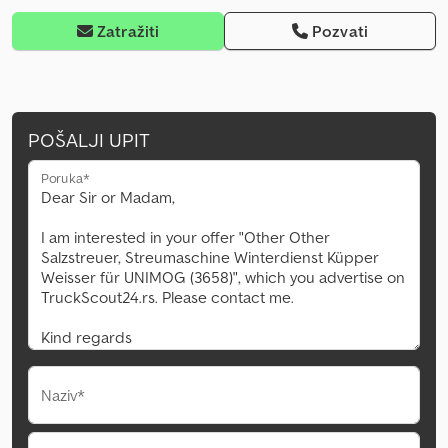
Zatražiti
Pozvati
POŠALJI UPIT
Poruka*
Naziv*