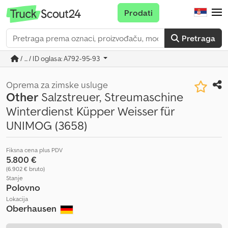
Prodati
Pretraga
/ ... / ID oglasa: A792-95-93
Oprema za zimske usluge
Other
Salzstreuer, Streumaschine
Winterdienst Küpper Weisser für
UNIMOG (3658)
Fiksna cena plus PDV
5.800 €
(6.902 € bruto)
Stanje
Polovno
Lokacija
Oberhausen