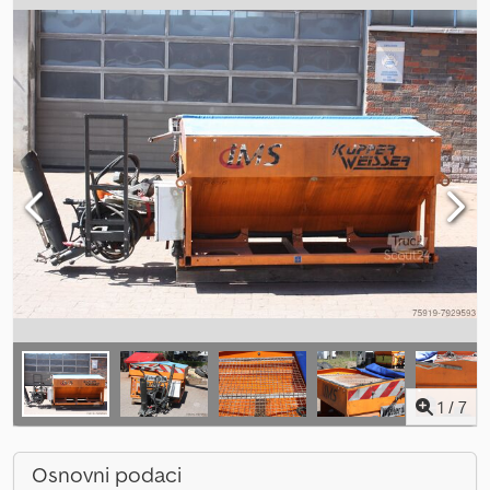
1
/
7
Osnovni podaci