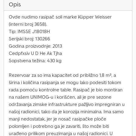
Opis
Ovde nudimo rasipač soli marke Küpper Weisser
(interni broj 3658).
Tip: IMSSE J18018H
Serijski broj: 130266
Godina proizvodnje: 2013
Cedpfxsiv U D He Ak Tjha
Sopstvena težina: 430 kg
Rezervoar za so ima kapacitet od približno 1,8 m³, a
širina i količina rasipanja se mogu lako podesiti tokom
rada pomoću kontrolne table. Rasipač je bio montiran
na našem UNIMOG-u i korišćen, ali je pre sezone
održavanja zimske infrastrukture pažljivo impregniran u
našoj radionici, tako da je korozija minimalna. Ima samo
manji nedostatak, jer je nosač rasipačke ploče
polomljen i potrebno ga je zavariti, što može biti
urađeno prilikom preuzimanja u našoj radionici. U