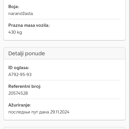
Boja:
narandžasta
Prazna masa vozila:
430 kg
Detalji ponude
ID oglasa:
A792-95-93
Referentni broj:
20574528
Ažuriranje:
последњи пут дана 29.11.2024