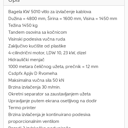
Bagela KW 5010 vitlo za izvlačenje kablova
Dužina = 4800 mm, Širina = 1600 mm, Visina = 1450 mm
Težina 1450 kg
Tandem osovina sa kočnicom
Visinski podesiva vučna ruda
Zaključivo kućište od plastike
4-cilindrični motor, LDW 10, 23 kW, dizel
Hidraulički menjač
1000 metara čeličnog užeta, prečnik = 12 mm
Csdpfx Apjiv D Rvomeha
Maksimalna vučna sila 50 kN
Brzina izvlačenja 30 m/min.
Okretni separator sa zaustavljanjem užeta
Upravljanje putem ekrana osetljivog na dodir
Termo printer
Brzina izvlačenja je kontinuirano podesiva
proporcionalnim ventilom