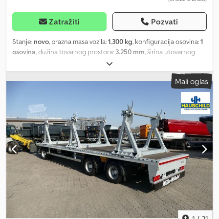
Konfigurišite svoje Fliegl vozilo prema Vašim zahtevima. Prikazano
vozilo je primer. Proizvodnja i oprema se vrše individualno prema
Zatražiti
Pozvati
željama kupca.
Stanje:
novo
, prazna masa vozila:
1.300 kg
, konfiguracija osovina:
1
osovina
, dužina tovarnog prostora:
3.250 mm
, širina utovarnog
prostora:
1.650 mm
, visina tovarnog prostora:
1.420 mm
,
suspencija:
ostalo
, boja:
plava
, Godina proizvodnje:
2024
, Oprema:
Mali oglas
imao je nesreću, vučna spojnica prikolice
, Thaler Spillwinde KE-
SP 2030 - Vuča 3000 daN - Jednoosovinska šasija sa ravnom
vučnom rudom - Elektronski merač TM 3000 sa USB priključkom i
fleš memorijom - 3-cilindrični dizel motor 15,4 kW, Stage V -
Zaštitni poklopac od čeličnog lima, zaključavanje - Postolje za
utovar sa dizalicom - Bubanj sa 500 m čelika, debljina užeta 9,5 mm
- Hvatač upredenosti D = 28 mm, čvrsto pritisnut uz uže Chodpfx
Apjmx Uhxjmja - Moguće mnoge dodatne opcije, na primer: -
Farbanje prema RAL karti - Dužina užeta 1000 metara - Visinski
podesiva ruda - Elektronski merač TM 3001 (omogućava direktan
unos putem aplikacije, pametnog telefona/tableta po potrebi) -
Benzinski motor umesto dizel motora - Štampač za elektronski
merač - Sigurnosni prekidač ('mrtav čovek') - Daljinski upravljač -
Trofazni motor 18 kW umesto dizel motora - Podesivo zadnje
1
/
21