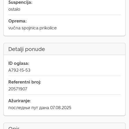
Suspencija:
ostalo
Oprema:
vučna spojnica prikolice
Detalji ponude
ID oglasa:
A792-15-53
Referentni broj:
20571907
Ažuriranje:
последњи пут дана 07.08.2025
Opis