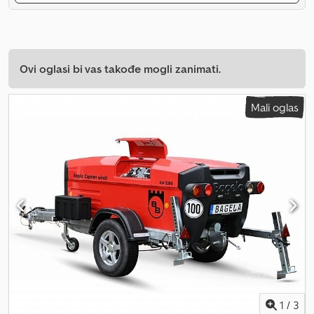
Ovi oglasi bi vas takođe mogli zanimati.
Mali oglas
1
/
3