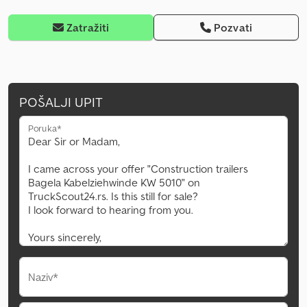
Zatražiti
Pozvati
POŠALJI UPIT
Poruka*
Naziv*