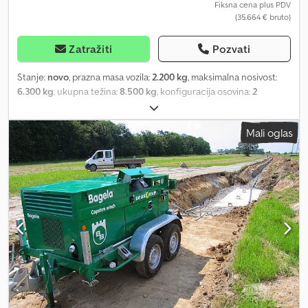
podvozje 1.800 kg, visinski podesiva vučna ruda sa inercionom i
Fiksna cena plus PDV
(35.664 € bruto)
parkirnom kočnicom, kuglična spojka, 100 km/h - Uređaj za
učvršćivanje sa polugom - Dimenzije: D x Š x V 3.800 x 1.650 x 1.300
mm - Masa: 1.800 kg - Boja: bela - Daljinski upravljač sa kablom od
Zatražiti
Pozvati
100 m - Hvatač za sprječavanje uvrtanja užeta
Stanje:
novo
, prazna masa vozila:
2.200 kg
, maksimalna nosivost:
6.300 kg
, ukupna težina:
8.500 kg
, konfiguracija osovina:
2
osovine
, suspencija:
ostalo
, dimenzija gume:
245 70 R17,5
, Oprema:
ABS, vučna spojnica prikolice
, BKT 60 sa po visini podesivom
Mali oglas
vučnom rudom Prikolica za transport kablova sa tandem šasijom i
nivelisanjem osa, DIN vučna kuku. Utovar hidraulički putem
hidraulike vučnog vozila. Standardno lakirana u saobraćajno
crvenu boju, toplo pocinkovanje uz doplatu moguće. Unutrašnja
širina utovara 1720 mm, bubanj 850 x 3000 mm DODATNA OPREMA:
Motor 4,6 kW Hatz dizel 5660 evra Iskrač opcionalno 2250 evra
Pogon bubnja (bez motora) 5630 evra Chjdoi Dc Nfjpfx Apmja
Hidraulične zadnje oslonce 2350 evra Pomoćna osovina sa
držačem za bubnjeve manji od 1450 mm 2670 evra Troškovi
prevoza 1600 evra