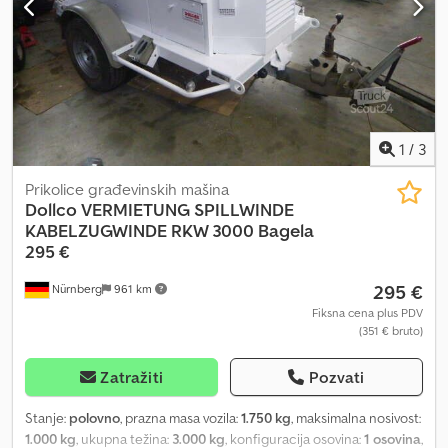
dodatne opcije na upit, npr. sajla od 1000 metara +1590 € - Sklopivi
preusmerivač sa okretnim zglobom - Držač za preusmerivač
Chjdpfsikp Abox Apmja - Daljinsko upravljanje: napred,
zaustavljanje, rikverc (mogućnost bežičnog daljinskog upravljanja
itd.) Slobodno se obratite za dodatne informacije - Telefon
1
/
3
Prikolice građevinskih mašina
Dollco
VERMIETUNG SPILLWINDE
KABELZUGWINDE RKW 3000 Bagela
295 €
295 €
Nürnberg
961 km
Fiksna cena plus PDV
(351 € bruto)
Zatražiti
Pozvati
Stanje:
polovno
, prazna masa vozila:
1.750 kg
, maksimalna nosivost:
1.000 kg
, ukupna težina:
3.000 kg
, konfiguracija osovina:
1 osovina
,