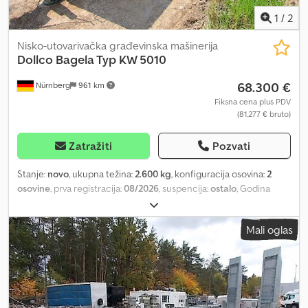
1
/
2
Nisko-utovarivačka građevinska mašinerija
Dollco
Bagela Typ KW 5010
68.300 €
Nürnberg
961 km
Fiksna cena plus PDV
(81.277 € bruto)
Zatražiti
Pozvati
Stanje:
novo
, ukupna težina:
2.600 kg
, konfiguracija osovina:
2
osovine
, prva registracija:
08/2026
, suspencija:
ostalo
, Godina
proizvodnje:
2026
, Oprema:
vučna spojnica prikolice
, Nova Bagela
vitla za izvlačenje kablova tip KW 5010 Godina proizvodnje 2026
Mali oglas
TÜV / UVV novo 0 radnih sati Tandem osovina sa kočenjem Visinski
podesiva vučna ruda sa kuglastom spojnicom i DIN vučnom
kukom Metalno kućište, saobraćajno crvena RAL3020 Kohler dizel
motor sa 4 cilindra Codpfx Apokf Ic Ujmeha Snimajući uređaj PC
410 Stop kabl 5 m Maksimalna vučna snaga 5 tona Čelično uže
1000 metara / 12 mm debljine