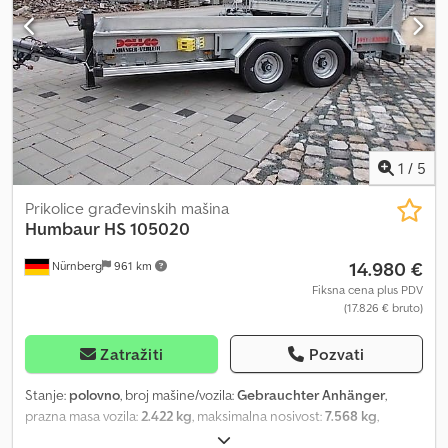
1
/
5
Prikolice građevinskih mašina
Humbaur
HS 105020
14.980 €
Nürnberg
961 km
Fiksna cena plus PDV
(17.826 € bruto)
Zatražiti
Pozvati
Stanje:
polovno
, broj mašine/vozila:
Gebrauchter Anhänger
,
prazna masa vozila:
2.422 kg
, maksimalna nosivost:
7.568 kg
,
ukupna težina:
9.990 kg
, konfiguracija osovina:
2 osovine
, prva