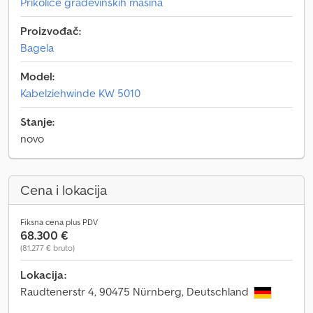
Prikolice građevinskih mašina
Proizvođač:
Bagela
Model:
Kabelziehwinde KW 5010
Stanje:
novo
Cena i lokacija
Fiksna cena plus PDV
68.300 €
(81.277 € bruto)
Lokacija:
Raudtenerstr 4, 90475 Nürnberg, Deutschland