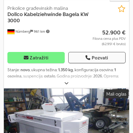
Prikolice građevinskih mašina
Dollco
Kabelziehwinde Bagela KW
3000
52.900 €
Nürnberg
961 km
Fiksna cena plus PDV
(62.951 € bruto)
Zatražiti
Pozvati
Stanje:
novo
, ukupna težina:
1.350 kg
, konfiguracija osovina:
1
osovina
, suspencija:
ostalo
, Godina proizvodnje:
2026
, Oprema:
vučna spojnica prikolice
, - Bagela KW 3000 vitlo za izvlačenje
kablova - 3800 x 1600 x 1300 mm - PRAVO VUČNO JARMOVO -
Mali oglas
Vitlo za kabl montirano na jednoj osovini šasije - Homologacija za
brzinu do 100 km/h - Upravljanje preko ekrana osetljivog na dodir
(touchscreen) - Štampač - Čelično uže dužine 500 metara,
prečnik 10 mm - Brzina izvlačenja se može beskonačno podesiti -
Maksimalna brzina izvlačenja 60 metara u minutu - Maksimalna
vučna sila 30 kN - Stabilizacija putem dve pojedinačno izvlačive i
spuštajuće potpore - Troškovi transporta 1380 € + PDV - Mnoge