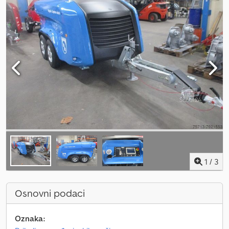
1
/
3
Osnovni podaci
Oznaka: