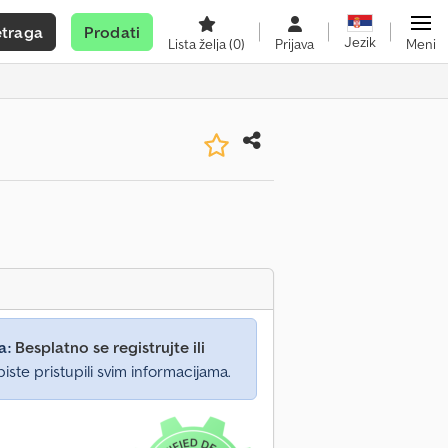
etraga
Prodati
Jezik
Lista želja
(0)
Prijava
Meni
a:
Besplatno se registrujte ili
iste pristupili svim informacijama.