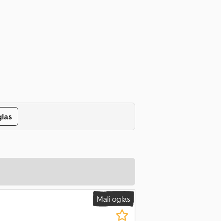
glas
Mali oglas