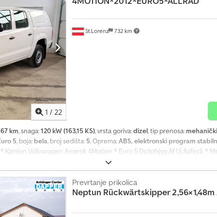
4MOTION*2012*EURO5*ALLRAD
St.Lorenz
732 km
1
/
22
967 km
, snaga:
120 kW (163,15 KS)
, vrsta goriva:
dizel
, tip prenosa:
mehaničk
Euro 5
, boja:
bela
, broj sedišta:
5
, Oprema:
ABS, elektronski program stabilnos
, * Kamion Volkswagen Amarok 4Motion * Euro 5 Dsdpfxjyg Af Uj Aafeck * M
ije bez garancije * Greške i međuvremena prodaja su mogući * Interni br
d, diferencijal sa blokadom (zadnja osovina), električni interfejs za ekste
funkcionalna kutija / tapacirani zadnji naslon za ruke, blatobrani napred i p
Prevrtanje prikolica
Neptun
Rückwärtskipper 2,56×1,48m
stuk za vozača i suvozača, priprema za kuku za vuču, kontrola proklizavanja p
sni, desno, asistent za kočenje, elektronska blokada diferencijala (EDS), sist
dnje staklo od laminiranog toniranog stakla, grejač zadnjeg stakla, Isofix pri