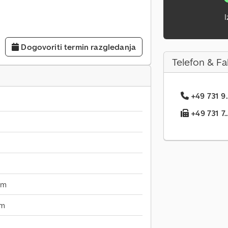
I
Dogovoriti termin razgledanja
Telefon & Fa
+49 731 9.
+49 731 7..
mm
mm