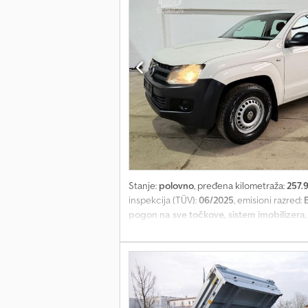
Stanje:
polovno
, pređena kilometraža:
257.
inspekcija (TÜV):
06/2025
, emisioni razred:
pogon na sve točkove, sistem imobilizera
Zapremina motora: 1968 cm³ * Sve informac
310 MP3 (radio/CD plejer), gumeni pod napre
zadnja vrata (zaključavanje, pick-up), multi
red sedišta – klupa (3 sedišta), vazdušni ja
asferični, levo, spoljašnji retrovizor konvek
prikolice, grejanje zadnjeg dela kabine, pre