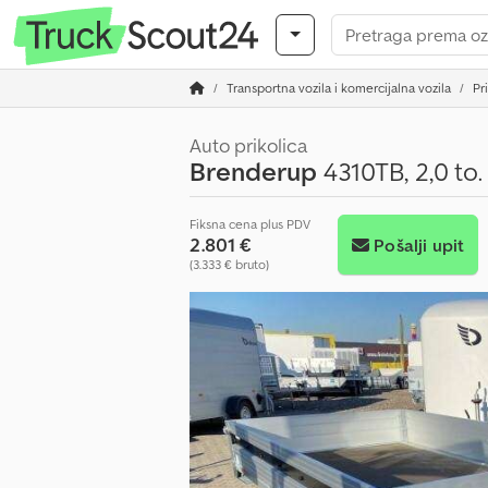
Transportna vozila i komercijalna vozila
Pr
Auto prikolica
Brenderup
4310TB, 2,0 to
Fiksna cena plus PDV
2.801 €
Pošalji upit
(3.333 € bruto)