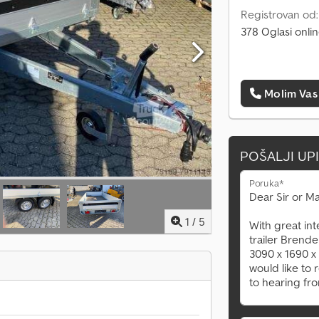
Registrovan od
378 Oglasi onli
Molim Vas
POŠALJI UP
Poruka*
1
/
5