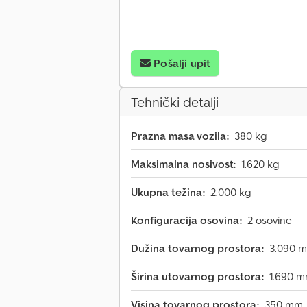
Pošalji upit
Tehnički detalji
Prazna masa vozila:
380 kg
Maksimalna nosivost:
1.620 kg
Ukupna težina:
2.000 kg
Konfiguracija osovina:
2 osovine
Dužina tovarnog prostora:
3.090 
Širina utovarnog prostora:
1.690 
Visina tovarnog prostora:
350 mm