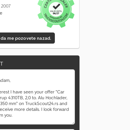
: 2007
ne
 da me pozovete nazad.
IT