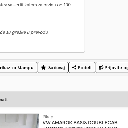
tev sa sertifikatom za brzinu od 100
će su greške u prevodu.
rikaz za štampu
Sačuvaj
Podeli
Prijavite o
mati.
Pikap
VW
AMAROK BASIS DOUBLECAB