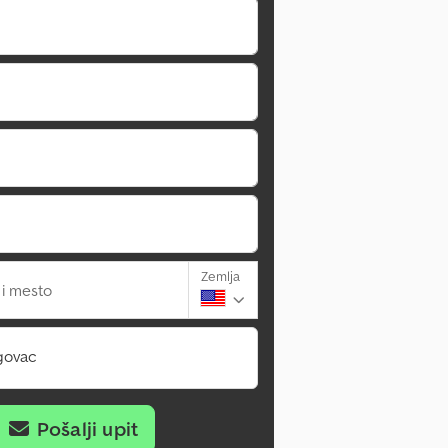
Zemlja
 i mesto
govac
Pošalji upit