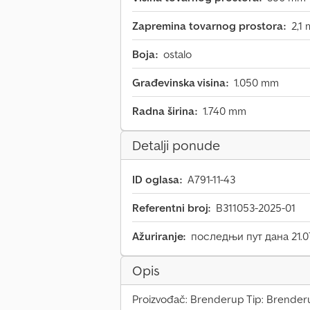
Zapremina tovarnog prostora:
2,1 
Boja:
ostalo
Građevinska visina:
1.050 mm
Radna širina:
1.740 mm
Detalji ponude
ID oglasa:
A791-11-43
Referentni broj:
B311053-2025-01
Ažuriranje:
последњи пут дана 21.0
Opis
Proizvođač: Brenderup Tip: Brender