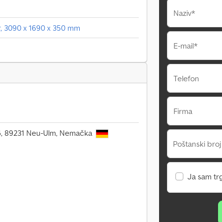
Naziv*
r, 3090 x 1690 x 350 mm
E-mail*
Telefon
Firma
106, 89231 Neu-Ulm, Nemačka
Poštanski broj
Ja sam tr