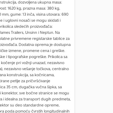
nstrukcija, dozvoljena ukupna masa:
ost: 1620 kg, prazna masa: 380 kg,
 mm, gume: 13 inča, visina utovara: 690
 i uglovni nosači se mogu skidati i
prikolica sledećih proizvođača:
ames Trailers, Unsinn i Neptun. Na
atne privremene registarske tablice za
proizvođača. Dodatna oprema je dostupna
ničke izmene, promene cena i greške.
 i tipografske pogreške. Prikolica sa
kočenje pri vožnji unazad, nezavisno
, nezavisno vešanje točkova, centralno
vana konstrukcija, sa kočnicama,
rane petlje za pričvršćivanje
anica 35 cm, dugačka vučna šipka, sa
ni konektor, sve bočne stranice se mogu
stva i idealna za transport dugih predmeta,
konektor su deo standardne opreme,
ora poda pomoću čvrstih longitudinalnih