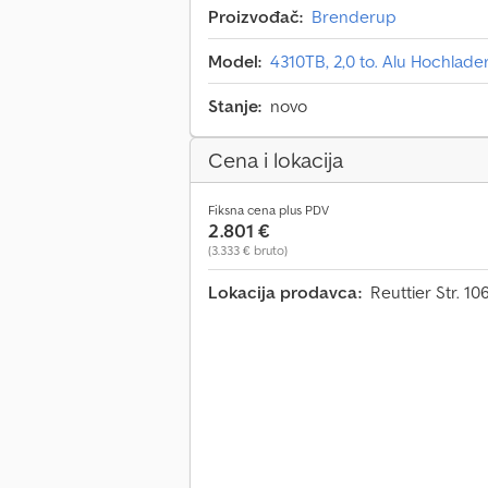
Proizvođač:
Brenderup
Model:
4310TB, 2,0 to. Alu Hochlade
Stanje:
novo
Cena i lokacija
Fiksna cena plus PDV
2.801 €
(3.333 € bruto)
Lokacija prodavca:
Reuttier Str. 