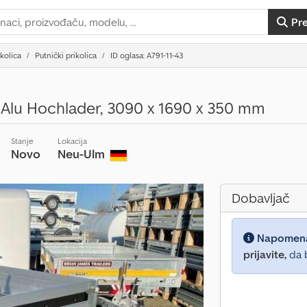
Pr
ikolica
Putnički prikolica
ID oglasa: A791-11-43
. Alu Hochlader, 3090 x 1690 x 350 mm
Stanje
Lokacija
Novo
Neu-Ulm
Dobavljač
Napomen
prijavite,
da b