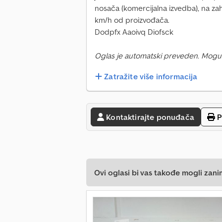
nosača (komercijalna izvedba), na zah
km/h od proizvođača.
Dodpfx Aaoivq Diofsck
Oglas je automatski preveden. Mogu
Zatražite više informacija
Kontaktirajte ponuđača
P
Ovi oglasi bi vas takođe mogli zani