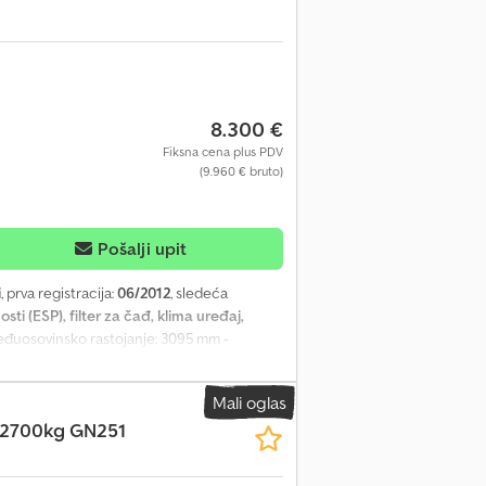
8.300 €
Fiksna cena plus PDV
(9.960 € bruto)
Pošalji upit
i
, prva registracija:
06/2012
, sledeća
ti (ESP), filter za čađ, klima uređaj,
eđuosovinsko rastojanje: 3095 mm -
oj: 96 Posebna oprema: Audiosistem RCD
rno korišćenje (CAN sabirnica), komforna
Mali oglas
ozadi, dodatni grejač. Dodatna oprema: Drugi
 2700kg GN251
ogonskih točkova (ASR), spoljašnji retrovizor
em asistencije: program za stabilizaciju
ključci za dečije sedište na zadnjim