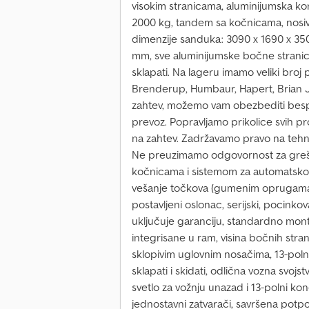
visokim stranicama, aluminijumska ko
2000 kg, tandem sa kočnicama, nosiv
dimenzije sanduka: 3090 x 1690 x 350
mm, sve aluminijumske bočne stranice
sklapati. Na lageru imamo veliki broj 
Brenderup, Humbaur, Hapert, Brian J
zahtev, možemo vam obezbediti bespl
prevoz. Popravljamo prikolice svih 
na zahtev. Zadržavamo pravo na teh
Ne preuzimamo odgovornost za greške
kočnicama i sistemom za automatsko 
vešanje točkova (gumenim oprugama)
postavljeni oslonac, serijski, pocinko
uključuje garanciju, standardno monti
integrisane u ram, visina bočnih str
sklopivim uglovnim nosačima, 13-pol
sklapati i skidati, odlična vozna svoj
svetlo za vožnju unazad i 13-polni 
jednostavni zatvarači, savršena potp