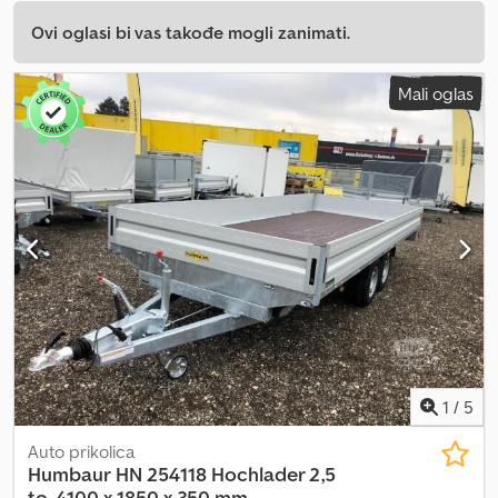
Ovi oglasi bi vas takođe mogli zanimati.
Mali oglas
1
/
5
Auto prikolica
Humbaur
HN 254118 Hochlader 2,5
to. 4100 x 1850 x 350 mm