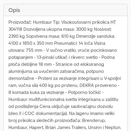
Opis
Proizvođač: Humbaur Tip: Visokoutovarni prikolica HT
304118 Dozvoljena ukupna masa: 3000 kg Nosivost:
2390 kg Sopstvena masa: 610 kg Dimenzije sanduka:
4100 x 1850 x 350 mm Pneumatici: 14 inča Visina
utovara: 755 mm - V vučno vratilo, vruće pocinkovano
potapanjem - 13-pinski utikač i rikverc svetlo - Podna
ploča debljine 18 mm - Stranice od eloksiranog
aluminijuma sa uvučenim zatvaračima, potpuno
demontažne - Prsteni za vezivanje integrisani u V-spoljni
ram, vučna sila 400 kg po prstenu, DEKRA provereno -
8 komada kuka za vezivanje - Potporno točkić -
Humbaur multifunkcionalna svetla integrisana u zaštitu
od podilaženja Cena uključuje saobraćajnu dozvolu
(deo II i COC dokumentacija). Na lageru imamo veliki
broj prikolica sledećih proizvođača: Brenderup,
Humbaur, Hapert, Brian James Trailers, Unsinn i Neptun.