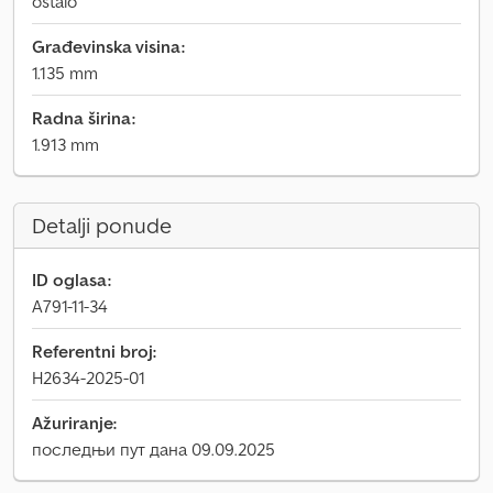
ostalo
Građevinska visina:
1.135 mm
Radna širina:
1.913 mm
Detalji ponude
ID oglasa:
A791-11-34
Referentni broj:
H2634-2025-01
Ažuriranje:
последњи пут дана 09.09.2025