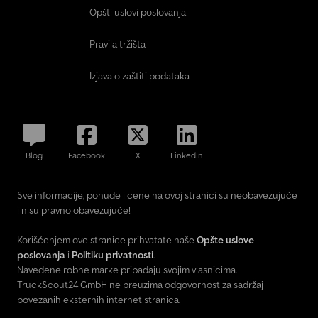
Opšti uslovi poslovanja
Pravila tržišta
Izjava o zaštiti podataka
Blog
Facebook
X
LinkedIn
Sve informacije, ponude i cene na ovoj stranici su neobavezujuće
i nisu pravno obavezujuće!
Korišćenjem ove stranice prihvatate naše
Opšte uslove
poslovanja
i
Politiku privatnosti
.
Navedene robne marke pripadaju svojim vlasnicima.
TruckScout24 GmbH ne preuzima odgovornost za sadržaj
povezanih eksternih internet stranica.