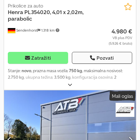
Prikolice za auto
Henra
PL354020, 4,01 x 2,02m,
parabolic
4.980 €
Sendenhorst
1.318 km
VB plus PDV
(5.926 € bruto)
Zatražiti
Pozvati
Stanje:
novo
, prazna masa vozila:
750 kg
, maksimalna nosivost:
2.750 kg
, ukupna težina:
3.500 kg
, konfiguracija osovina:
2
osovine
, dužina tovarnog prostora:
4.010 mm
, širina utovarnog
prostora:
2.020 mm
, visina tovarnog prostora:
300 mm
, suspencija:
Mali oglas
čelik
, dimenzija gume:
195/50 R 13C
, boja:
srebrna
, Godina
proizvodnje:
2026
, Oprema:
uploader
, Robustan tandem
visokopodizni prikolica, dozvoljena ukupna masa 3500 kg,
parabolično lisnato vešanje, stabilan ram od toplo pocinkovanog
čelika, pod od 18 mm perforiranog/filmiranog drveta, finski kvalitet,
aluminijumske stranice, eloksirane, ležišta za rampe, tovarni
prostor 4010 x 2020 mm, prstenovi za vezivanje oko okvira poda,