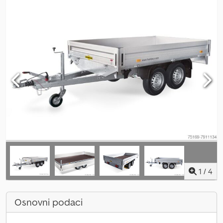
1
/
4
Osnovni podaci