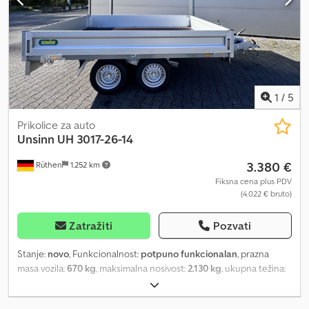
stabilni nosač točka, 500 kg, automatski, 230 x 80 mm, sa
potpornom šipkom. TÜV i dokumentacija, uskoro ponovo
dostupan! Crodpfxji R Ic Ss Al Ssf
1
/
5
Prikolice za auto
Unsinn
UH 3017-26-14
3.380 €
Rüthen
1.252 km
Fiksna cena plus PDV
(4.022 € bruto)
Zatražiti
Pozvati
Stanje:
novo
, Funkcionalnost:
potpuno funkcionalan
, prazna
masa vozila:
670 kg
, maksimalna nosivost:
2.130 kg
, ukupna težina:
2.600 kg
, konfiguracija osovina:
2 osovine
, dimenzija gume:
185/65R14
, boja:
srebrna
, Godina proizvodnje:
2024
, Šasija Cedpfx