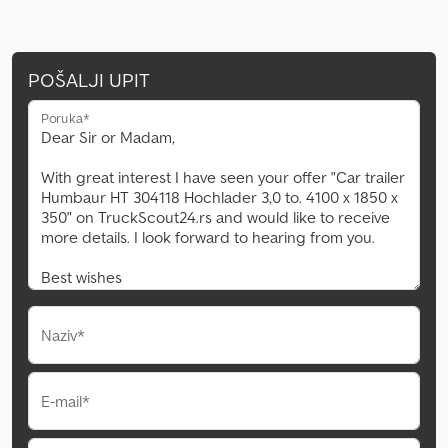
POŠALJI UPIT
Poruka*
Naziv*
E-mail*