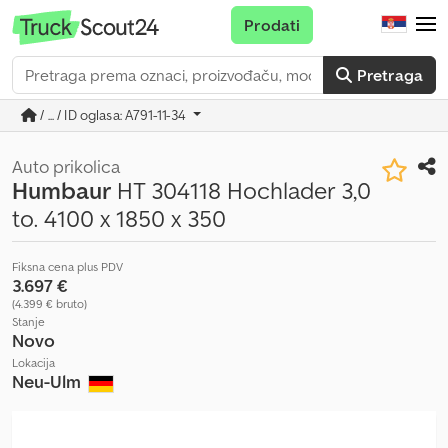
Prodati
Pretraga
/ ... / ID oglasa: A791-11-34
Auto prikolica
Humbaur
HT 304118 Hochlader 3,0
to. 4100 x 1850 x 350
Fiksna cena plus PDV
3.697 €
(4.399 € bruto)
Stanje
Novo
Lokacija
Neu-Ulm