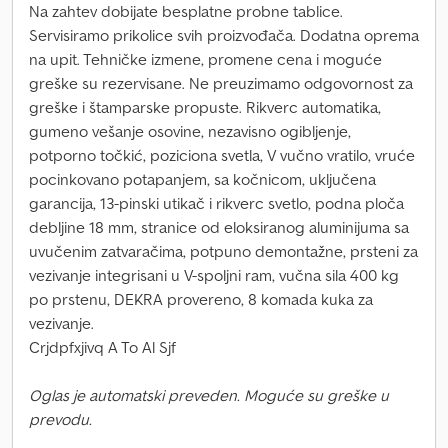
Na zahtev dobijate besplatne probne tablice.
Servisiramo prikolice svih proizvođača. Dodatna oprema
na upit. Tehničke izmene, promene cena i moguće
greške su rezervisane. Ne preuzimamo odgovornost za
greške i štamparske propuste. Rikverc automatika,
gumeno vešanje osovine, nezavisno ogibljenje,
potporno točkić, poziciona svetla, V vučno vratilo, vruće
pocinkovano potapanjem, sa kočnicom, uključena
garancija, 13-pinski utikač i rikverc svetlo, podna ploča
debljine 18 mm, stranice od eloksiranog aluminijuma sa
uvučenim zatvaračima, potpuno demontažne, prsteni za
vezivanje integrisani u V-spoljni ram, vučna sila 400 kg
po prstenu, DEKRA provereno, 8 komada kuka za
vezivanje.
Crjdpfxjivq A To Al Sjf
Oglas je automatski preveden. Moguće su greške u
prevodu.