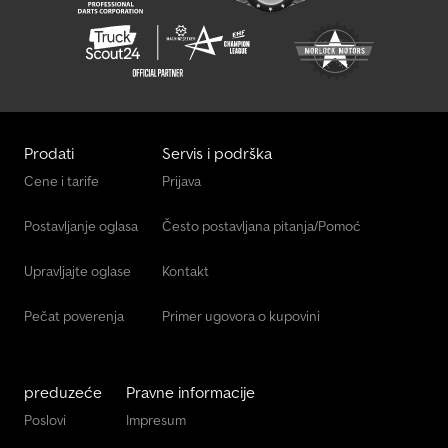
Prodati
Servis i podrška
Cene i tarife
Prijava
Postavljanje oglasa
Često postavljana pitanja/Pomoć
Upravljajte oglase
Kontakt
Pečat poverenja
Primer ugovora o kupovini
preduzeće
Pravne informacije
Poslovi
Impresum