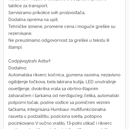
tablice za transport.
Servisiramo prikolice svih proizvođača.
Dodatna oprema na upit.
Tehničke izmene, promene cena i moguće greške su
rezervisane.
Ne preuzimamo odgovornost za greške u tekstu ili
štampi.
Codpjivqybsfx Adtsrf
Dodatno:
Automatska rikverc kočnica, gumena osovina, nezavisno
ogibljenje točkova, bela lakirana kutija, LED unutrašnje
osvetljenje, dvokrilna vrata sa obrtno-štapnim
zatvaračem i šarkama od nerđajućeg čelika, automatski
potporni točak, podne vođice sa pomičnim veznim
tačkama, integrisana Humbaur multifunkcionalna
rasveta u podzaštitu, poziciona svetla, potopno
pocinkovano V vučno vratilo, 13-polni utikač i rikverc