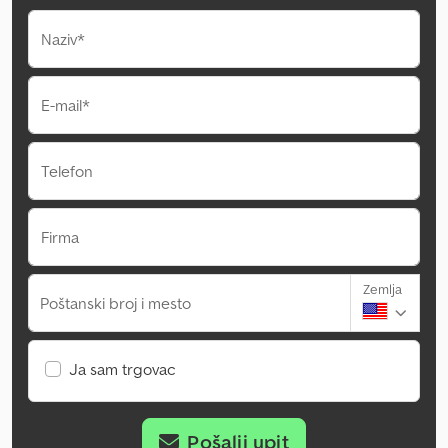
Naziv*
E-mail*
Telefon
Firma
Zemlja
Poštanski broj i mesto
Ja sam trgovac
Pošalji upit