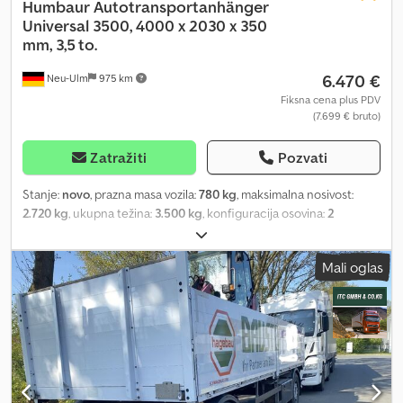
Humbaur
Autotransportanhänger
Universal 3500, 4000 x 2030 x 350
mm, 3,5 to.
6.470 €
Neu-Ulm
975 km
Fiksna cena plus PDV
(7.699 € bruto)
Zatražiti
Pozvati
Stanje:
novo
, prazna masa vozila:
780 kg
, maksimalna nosivost:
2.720 kg
, ukupna težina:
3.500 kg
, konfiguracija osovina:
2
osovine
, dužina tovarnog prostora:
4.000 mm
, širina utovarnog
prostora:
2.030 mm
, boja:
ostalo
, građevinska visina:
890 mm
,
Mali oglas
radna širina:
2.050 mm
, Oprema:
kablovinsko vitlo
, Proizvođač:
Humbaur Tip: Autotransportni prikolica, visoki tovarni, univerzalni
3500 aluminijumsko dno Dozvoljena ukupna masa: 3500 kg
Nosivost: 2720 kg Neto težina: 780 kg Dimenzije sanduka: 4000 x
2030 x 350 mm sa stranicama 350 mm Pneumatici: 13 inča Visina
utovara: 670 mm Ugao uspona: 15 stepeni - V-vučna ruda, toplo
cinčana uranjanjem - 13-polni utikač i svetlo za vožnju unazad -
Pod od šperploče, debljina 18 mm - 2 toplo cinčane platforme za