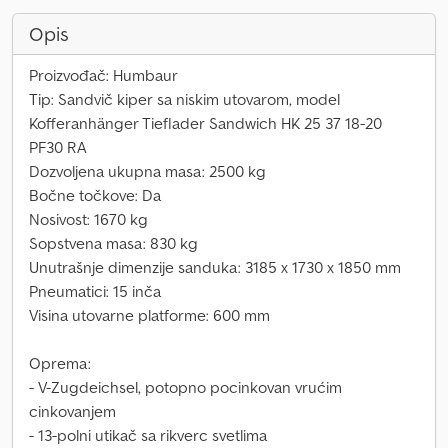
Opis
Proizvođač: Humbaur
Tip: Sandvič kiper sa niskim utovarom, model
Kofferanhänger Tieflader Sandwich HK 25 37 18-20
PF30 RA
Dozvoljena ukupna masa: 2500 kg
Bočne točkove: Da
Nosivost: 1670 kg
Sopstvena masa: 830 kg
Unutrašnje dimenzije sanduka: 3185 x 1730 x 1850 mm
Pneumatici: 15 inča
Visina utovarne platforme: 600 mm
Oprema:
- V-Zugdeichsel, potopno pocinkovan vrućim
cinkovanjem
- 13-polni utikač sa rikverc svetlima