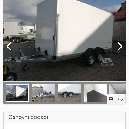
1
/
6
Osnovni podaci