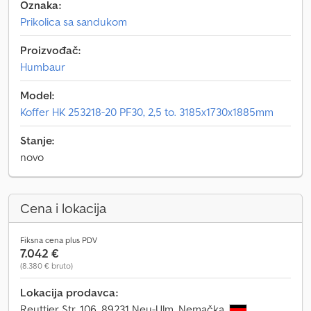
Oznaka:
Prikolica sa sandukom
Proizvođač:
Humbaur
Model:
Koffer HK 253218-20 PF30, 2,5 to. 3185x1730x1885mm
Stanje:
novo
Cena i lokacija
Fiksna cena plus PDV
7.042 €
(8.380 € bruto)
Lokacija prodavca:
Reuttier Str. 106, 89231 Neu-Ulm, Nemačka