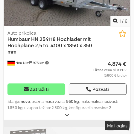
1
/
6
Auto prikolica
Humbaur
HN 254118 Hochlader mit
Hochplane 2,5 to. 4100 x 1850 x 350
mm
4.874 €
Neu-Ulm
975 km
Fiksna cena plus PDV
(5.800 € bruto)
Zatražiti
Pozvati
Stanje:
novo
, prazna masa vozila:
560 kg
, maksimalna nosivost:
1.850 kg
, ukupna težina:
2.500 kg
, konfiguracija osovina:
2
osovine
, dužina tovarnog prostora:
4.100 mm
, širina utovarnog
prostora:
1.850 mm
, visina tovarnog prostora:
350 mm
, zapremina
Mali oglas
tovarnog prostora:
3,1 m³
, boja:
siva
, građevinska visina:
1.000 mm
,
radna širina:
1.913 mm
, Proizvođač: Humbaur Tip: Visokonoseći