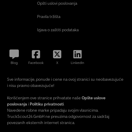
Opšti uslovi poslovanja
Pravila tržišta
Izjava o zaštiti podataka
Blog
Facebook
X
LinkedIn
Sve informacije, ponude i cene na ovoj stranici su neobavezujuće
i nisu pravno obavezujuće!
Korišćenjem ove stranice prihvatate naše
Opšte uslove
poslovanja
i
Politiku privatnosti
.
Navedene robne marke pripadaju svojim vlasnicima.
TruckScout24 GmbH ne preuzima odgovornost za sadržaj
povezanih eksternih internet stranica.