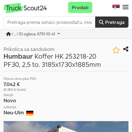
Prodati
Pretraga
/ ... / ID oglasa: A791-10-41
Prikolica sa sandukom
Humbaur
Koffer HK 253218-20
PF30, 2,5 to. 3185x1730x1885mm
Fiksna cena plus PDV
7.042 €
(8.380 € bruto)
Stanje
Novo
Lokacija
Neu-Ulm