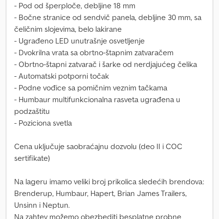
- Pod od šperploče, debljine 18 mm
- Bočne stranice od sendvič panela, debljine 30 mm, sa
čeličnim slojevima, belo lakirane
- Ugrađeno LED unutrašnje osvetljenje
- Dvokrilna vrata sa obrtno-štapnim zatvaračem
- Obrtno-štapni zatvarač i šarke od nerdjajućeg čelika
- Automatski potporni točak
- Podne vođice sa pomičnim veznim tačkama
- Humbaur multifunkcionalna rasveta ugrađena u
podzaštitu
- Poziciona svetla
Cena uključuje saobraćajnu dozvolu (deo II i COC
sertifikate)
Na lageru imamo veliki broj prikolica sledećih brendova:
Brenderup, Humbaur, Hapert, Brian James Trailers,
Unsinn i Neptun.
Na zahtev možemo obezbediti besplatne probne