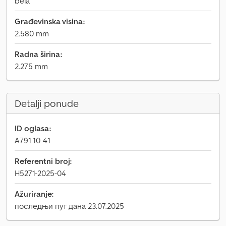
bela
Građevinska visina:
2.580 mm
Radna širina:
2.275 mm
Detalji ponude
ID oglasa:
A791-10-41
Referentni broj:
H5271-2025-04
Ažuriranje:
последњи пут дана 23.07.2025