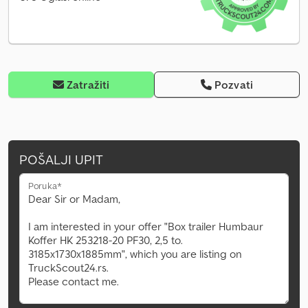
Zatražiti
Pozvati
POŠALJI UPIT
Poruka*