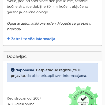
svetlo, pod od šperploče debljine 18 mm, sendvič
bočne stranice debljine 30 mm, kočeni, uključena
garancija, čelične obloge.
Oglas je automatski preveden. Moguće su greške u
prevodu.
Zatražite više informacija
Dobavljač
Napomena:
Besplatno se registrujte ili
prijavite,
da biste pristupili svim informacijama.
Registrovan od: 2007
378 Oglasi online