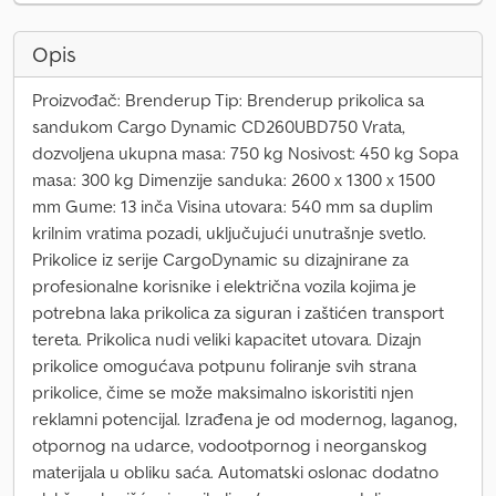
Opis
Proizvođač: Brenderup Tip: Brenderup prikolica sa
sandukom Cargo Dynamic CD260UBD750 Vrata,
dozvoljena ukupna masa: 750 kg Nosivost: 450 kg Sopa
masa: 300 kg Dimenzije sanduka: 2600 x 1300 x 1500
mm Gume: 13 inča Visina utovara: 540 mm sa duplim
krilnim vratima pozadi, uključujući unutrašnje svetlo.
Prikolice iz serije CargoDynamic su dizajnirane za
profesionalne korisnike i električna vozila kojima je
potrebna laka prikolica za siguran i zaštićen transport
tereta. Prikolica nudi veliki kapacitet utovara. Dizajn
prikolice omogućava potpunu foliranje svih strana
prikolice, čime se može maksimalno iskoristiti njen
reklamni potencijal. Izrađena je od modernog, laganog,
otpornog na udarce, vodootpornog i neorganskog
materijala u obliku saća. Automatski oslonac dodatno