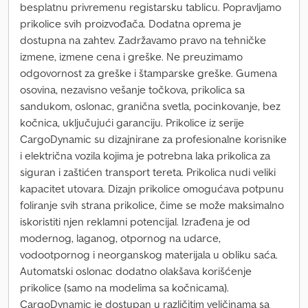
besplatnu privremenu registarsku tablicu. Popravljamo
prikolice svih proizvođača. Dodatna oprema je
dostupna na zahtev. Zadržavamo pravo na tehničke
izmene, izmene cena i greške. Ne preuzimamo
odgovornost za greške i štamparske greške. Gumena
osovina, nezavisno vešanje točkova, prikolica sa
sandukom, oslonac, granična svetla, pocinkovanje, bez
kočnica, uključujući garanciju. Prikolice iz serije
CargoDynamic su dizajnirane za profesionalne korisnike
i električna vozila kojima je potrebna laka prikolica za
siguran i zaštićen transport tereta. Prikolica nudi veliki
kapacitet utovara. Dizajn prikolice omogućava potpunu
foliranje svih strana prikolice, čime se može maksimalno
iskoristiti njen reklamni potencijal. Izrađena je od
modernog, laganog, otpornog na udarce,
vodootpornog i neorganskog materijala u obliku saća.
Automatski oslonac dodatno olakšava korišćenje
prikolice (samo na modelima sa kočnicama).
CargoDynamic je dostupan u različitim veličinama sa