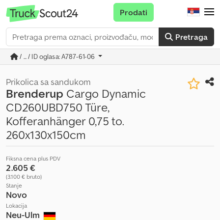
Prodati
Pretraga
/ ... / ID oglasa: A787-61-06
Prikolica sa sandukom
Brenderup
Cargo Dynamic
CD260UBD750 Türe,
Kofferanhänger 0,75 to.
260x130x150cm
Fiksna cena plus PDV
2.605 €
(3.100 € bruto)
Stanje
Novo
Lokacija
Neu-Ulm