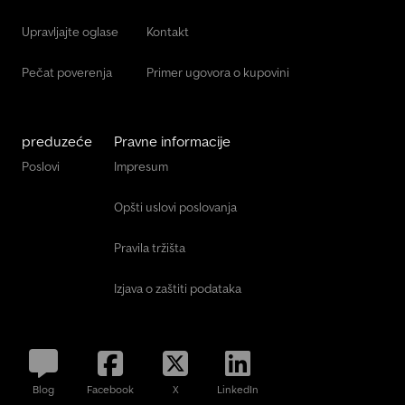
Upravljajte oglase
Kontakt
Pečat poverenja
Primer ugovora o kupovini
preduzeće
Pravne informacije
Poslovi
Impresum
Opšti uslovi poslovanja
Pravila tržišta
Izjava o zaštiti podataka
Blog
Facebook
X
LinkedIn