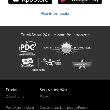
točkova: 2 * Vešanje sa amortizerima + odobrenje za 100 km/h *
Bočna vrata Dodatno: Saobraćajna dozvola / COC sertifikat 99,00
Više informacija
€ Sve cene uključuju PDV. Isporuka: Isporuka putem špeditera
moguća, po kilometru prevoza 1,50 € širom Nemačke (Seesen do
odredišta), minimalno 270,00 € bez PDV-a. Posetite nas i na
internetu. Ovde možete dobiti Vašu željenu prikolicu i dodatnu
TruckScout24.rs je zvanični sponzor:
opremu po dogovoru: BLYSS transporttechnik GmbH Dieselstr. 8,
85084 Rajhertshofen Tel.: BLYSS transporttechnik GmbH
Burenkamp 18-20, 46286 Dorsten-Wulfen Tel.: Finansiranje ili lizing
su mogući. Posetite nas takođe na internetu. Crodox U Niqjpfx
Ahuef Prikazane slike ne moraju odgovarati osnovnoj opremi,
tehničke izmene (npr. veličina pneumatika) su moguće.
Prodati
Servis i podrška
Cene i tarife
Prijava
Postavljanje oglasa
Često postavljana pitanja/Pomoć