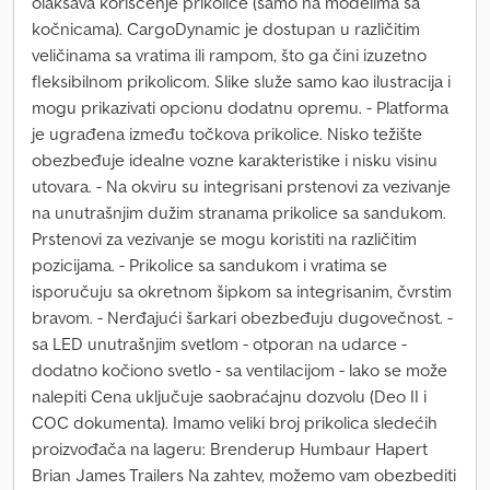
olakšava korišćenje prikolice (samo na modelima sa
kočnicama). CargoDynamic je dostupan u različitim
veličinama sa vratima ili rampom, što ga čini izuzetno
fleksibilnom prikolicom. Slike služe samo kao ilustracija i
mogu prikazivati opcionu dodatnu opremu. - Platforma
je ugrađena između točkova prikolice. Nisko težište
obezbeđuje idealne vozne karakteristike i nisku visinu
utovara. - Na okviru su integrisani prstenovi za vezivanje
na unutrašnjim dužim stranama prikolice sa sandukom.
Prstenovi za vezivanje se mogu koristiti na različitim
pozicijama. - Prikolice sa sandukom i vratima se
isporučuju sa okretnom šipkom sa integrisanim, čvrstim
bravom. - Nerđajući šarkari obezbeđuju dugovečnost. -
sa LED unutrašnjim svetlom - otporan na udarce -
dodatno kočiono svetlo - sa ventilacijom - lako se može
nalepiti Cena uključuje saobraćajnu dozvolu (Deo II i
COC dokumenta). Imamo veliki broj prikolica sledećih
proizvođača na lageru: Brenderup Humbaur Hapert
Brian James Trailers Na zahtev, možemo vam obezbediti