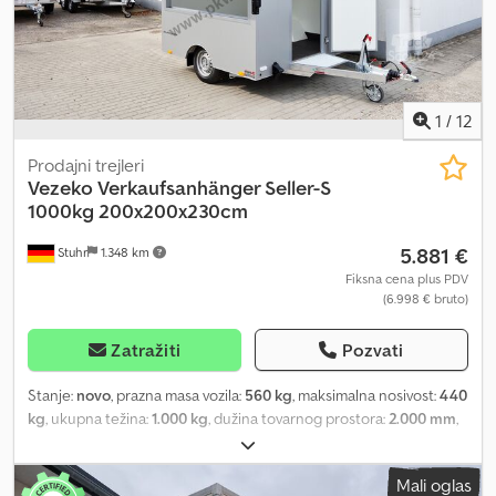
1
/
12
Prodajni trejleri
Vezeko
Verkaufsanhänger Seller-S
1000kg 200x200x230cm
5.881 €
Stuhr
1.348 km
Fiksna cena plus PDV
(6.998 € bruto)
Zatražiti
Pozvati
Stanje:
novo
, prazna masa vozila:
560 kg
, maksimalna nosivost:
440
kg
, ukupna težina:
1.000 kg
, dužina tovarnog prostora:
2.000 mm
,
širina utovarnog prostora:
2.000 mm
, visina tovarnog prostora:
2.300 mm
, dimenzija gume:
155r13c
, Visokokvalitetna prodajna
Mali oglas
prikolica za fast food ili robu. Cedpfx Ahspfcpfjuerf Naše prodajne