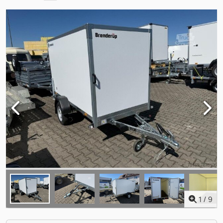
1
/
9