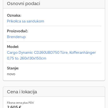
Osnovni podaci
Oznaka:
Prikolica sa sandukom
Proizvođač:
Brenderup
Model:
Cargo Dynamic CD260UBD750 Türe, Kofferanhänger
0,75 to. 260x130x150cm
Stanje:
novo
Cena i lokacija
Fiksna cena plus PDV
2.605 €