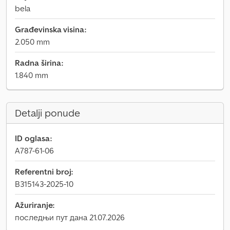
bela
Građevinska visina:
2.050 mm
Radna širina:
1.840 mm
Detalji ponude
ID oglasa:
A787-61-06
Referentni broj:
B315143-2025-10
Ažuriranje:
последњи пут дана 21.07.2026