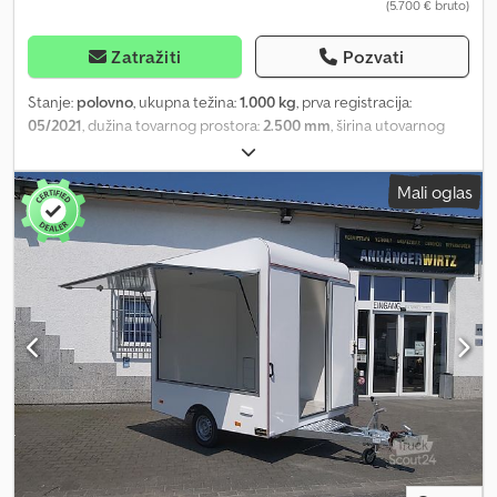
(5.700 € bruto)
dodatne prodajne poklopce, trouglaste tende, električnu
opremu, nosače za torbe, prodajne pultove, ormare, sudopere,
PVC podove, amortizere za 100 km/h i zaštitu od krađe.
Zatražiti
Pozvati
Stanje:
polovno
, ukupna težina:
1.000 kg
, prva registracija:
05/2021
, dužina tovarnog prostora:
2.500 mm
, širina utovarnog
prostora:
2.060 mm
, visina tovarnog prostora:
2.300 mm
, U
ANHÄNGERWIRTZ-u na mreži su dostupni mnogi modeli. Kupite
Mali oglas
nove prikolice jednostavno i u bilo koje vreme preko interneta na
sajtu trailershop de. Možete ih preuzeti lično ili organizovati
dostavu. Online pijačni centar za vašu novu prikolicu nudi
renomirane brendove! Preko 850 novih prikolica na lageru. Preko
130 polovnih prikolica stalno u ponudi. Primer bez obaveze:
polovna, u dobrom stanju, iz našeg voznog parka za iznajmljivanje
dostupna po dogovoru. Prodajna prikolica Multi VKE 1025/206,
dimenzije 250x206x230 cm, prazan voz, masa 1000 kg,
jednosovinsko nisko podno šasijsko vozilo sa kočnicom,
nadgradnja od sendvič poliestera sa prodajnim prozorom sa
pomoćnim oprugama, zaključavanje, zadnja ulazna vrata, ručne
podupirače, pomoćni točak... sa prvom registracijom 04/21 dok
traju zalihe! Tehnički pregled važeći. Zakažite termin za