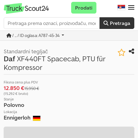
Prodati
Pretraga
/ ... / ID oglasa: A787-45-34
Standardni tegljač
Daf
XF440FT Spacecab, PTU für
Kompressor
Fiksna cena plus PDV
12.850 €
15.950 €
(15.292 € bruto)
Stanje
Polovno
Lokacija
Ennigerloh