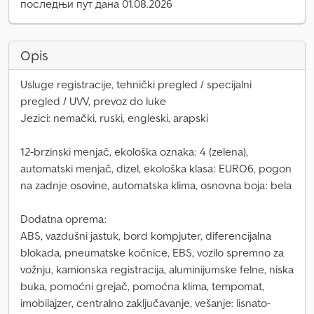
последњи пут дана 01.08.2026
Opis
Usluge registracije, tehnički pregled / specijalni
pregled / UVV, prevoz do luke
Jezici: nemački, ruski, engleski, arapski
12-brzinski menjač, ekološka oznaka: 4 (zelena),
automatski menjač, dizel, ekološka klasa: EURO6, pogon
na zadnje osovine, automatska klima, osnovna boja: bela
Dodatna oprema:
ABS, vazdušni jastuk, bord kompjuter, diferencijalna
blokada, pneumatske kočnice, EBS, vozilo spremno za
vožnju, kamionska registracija, aluminijumske felne, niska
buka, pomoćni grejač, pomoćna klima, tempomat,
imobilajzer, centralno zaključavanje, vešanje: lisnato-