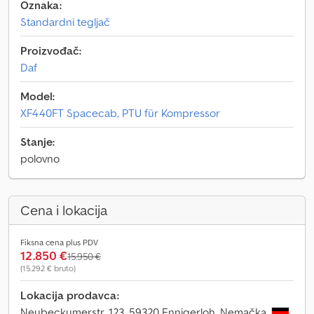
Oznaka:
Standardni tegljač
Proizvođač:
Daf
Model:
XF440FT Spacecab, PTU für Kompressor
Stanje:
polovno
Cena i lokacija
Fiksna cena plus PDV
12.850 €
15.950 €
(15.292 € bruto)
Lokacija prodavca:
Neubeckumerstr. 123, 59320 Ennigerloh, Nemačka