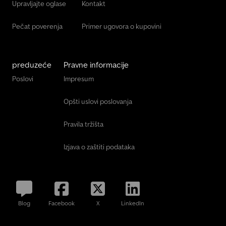
Upravljajte oglase
Kontakt
Pečat poverenja
Primer ugovora o kupovini
preduzeće
Pravne informacije
Poslovi
Impresum
Opšti uslovi poslovanja
Pravila tržišta
Izjava o zaštiti podataka
Blog
Facebook
X
LinkedIn