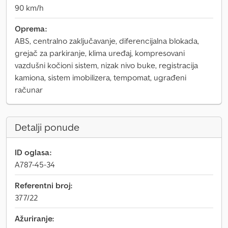
90 km/h
Oprema:
ABS, centralno zaključavanje, diferencijalna blokada,
grejač za parkiranje, klima uređaj, kompresovani
vazdušni kočioni sistem, nizak nivo buke, registracija
kamiona, sistem imobilizera, tempomat, ugrađeni
računar
Detalji ponude
ID oglasa:
A787-45-34
Referentni broj:
377/22
Ažuriranje: