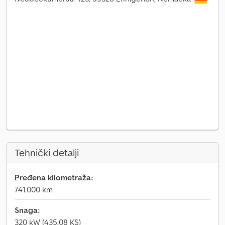
Tehnički detalji
Pređena kilometraža:
741.000 km
Snaga:
320 kW (435,08 KS)