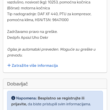
vazdušno, nosivost (kg): 10253, pomoćna kočnica
(Börse): motorna kočnica
Tip nadogradnje: DAF XF 440, PTU za kompresor,
pomoćna klima, HSN/TSN: 9647/000
Zadržavamo pravo na greške.
Dedpfx Apsiul Uho Dekr
Oglas je automatski preveden. Moguće su greške u
prevodu.
Zatražite više informacija
Dobavljač
Napomena:
Besplatno se registrujte ili
prijavite,
da biste pristupili svim informacijama.