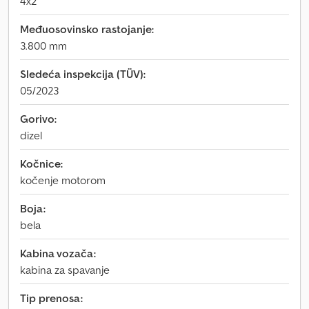
4x2
Međuosovinsko rastojanje:
3.800 mm
Sledeća inspekcija (TÜV):
05/2023
Gorivo:
dizel
Kočnice:
kočenje motorom
Boja:
bela
Kabina vozača:
kabina za spavanje
Tip prenosa: