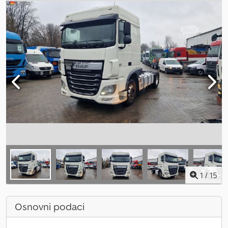
1
/
15
Osnovni podaci