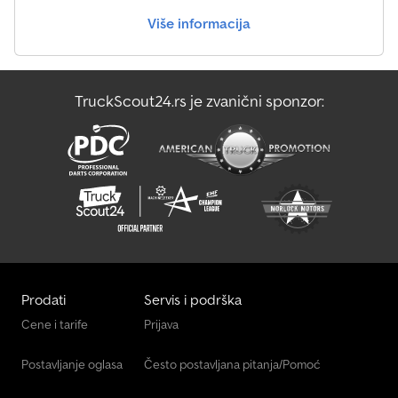
Više informacija
TruckScout24.rs je zvanični sponzor:
Prodati
Servis i podrška
Cene i tarife
Prijava
Postavljanje oglasa
Često postavljana pitanja/Pomoć