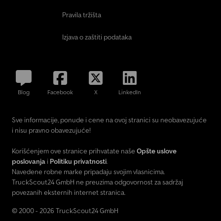
Pravila tržišta
Izjava o zaštiti podataka
Blog
Facebook
X
LinkedIn
Sve informacije, ponude i cene na ovoj stranici su neobavezujuće
i nisu pravno obavezujuće!
Korišćenjem ove stranice prihvatate naše
Opšte uslove
poslovanja
i
Politiku privatnosti
.
Navedene robne marke pripadaju svojim vlasnicima.
TruckScout24 GmbH ne preuzima odgovornost za sadržaj
povezanih eksternih internet stranica.
© 2000 - 2026 TruckScout24 GmbH