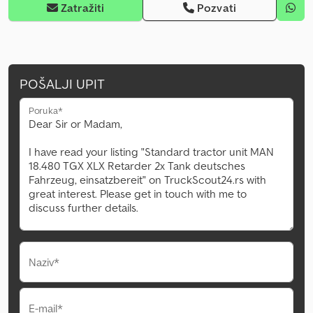
Zatražiti
Pozvati
POŠALJI UPIT
Poruka*
Naziv*
E-mail*