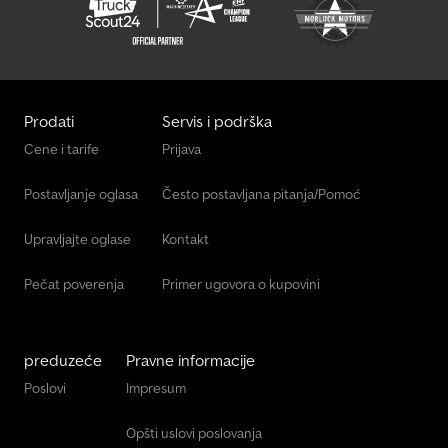
Prodati
Servis i podrška
Cene i tarife
Prijava
Postavljanje oglasa
Često postavljana pitanja/Pomoć
Upravljajte oglase
Kontakt
Pečat poverenja
Primer ugovora o kupovini
preduzeće
Pravne informacije
Poslovi
Impresum
Opšti uslovi poslovanja