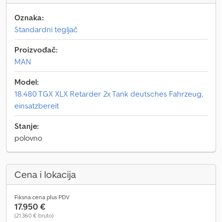
Oznaka:
Standardni tegljač
Proizvođač:
MAN
Model:
18.480 TGX XLX Retarder 2x Tank deutsches Fahrzeug,
einsatzbereit
Stanje:
polovno
Cena i lokacija
Fiksna cena plus PDV
17.950 €
(21.360 € bruto)