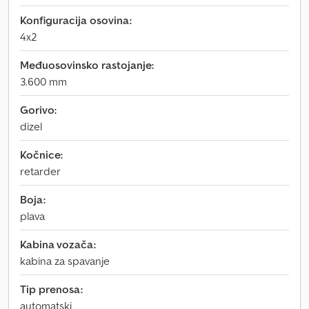
Konfiguracija osovina:
4x2
Međuosovinsko rastojanje:
3.600 mm
Gorivo:
dizel
Kočnice:
retarder
Boja:
plava
Kabina vozača:
kabina za spavanje
Tip prenosa:
automatski