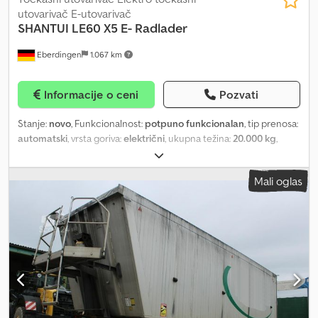
utovarivač E-utovarivač
SHANTUI
LE60 X5 E- Radlader
Eberdingen
1.067 km
Informacije o ceni
Pozvati
Stanje:
novo
, Funkcionalnost:
potpuno funkcionalan
, tip prenosa:
automatski
, vrsta goriva:
električni
, ukupna težina:
20.000 kg
,
Godina proizvodnje:
2026
, Oprema:
hidraulika, kabina, kamera za
vožnju unazad, klima uređaj, ugrađeni računar
, Shantui LE60X5-
Mali oglas
CE – potpuno električni utovarivač na točkovima Shantui
LE60X5-CE je moderan, potpuno električni utovarivač na
točkovima sa snažnim pogonom, visokom kapacitetom baterije i
radom bez lokalnih emisija. Idealan je za gradilišta u stambenim
zonama, industrijska dvorišta, reciklažne pogone, komunalna
preduzeća, kao i za radove gde je potreban tih i čist rad. Sa
kapacitetom baterije od 357 kWh i vremenom rada od približno 6–
10 sati, LE60X5-CE pruža pouzdane performanse za svakodnevnu
upotrebu. Funkcija brzog punjenja omogućava punjenje od 20 do
95% za oko 1,25 sata pri snazi punjenja od 240 kW. Tehničke