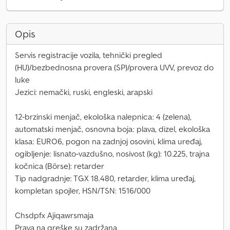
Opis
Servis registracije vozila, tehnički pregled
(HU)/bezbednosna provera (SP)/provera UVV, prevoz do
luke
Jezici: nemački, ruski, engleski, arapski
12-brzinski menjač, ekološka nalepnica: 4 (zelena),
automatski menjač, osnovna boja: plava, dizel, ekološka
klasa: EURO6, pogon na zadnjoj osovini, klima uređaj,
ogibljenje: lisnato-vazdušno, nosivost (kg): 10.225, trajna
kočnica (Börse): retarder
Tip nadgradnje: TGX 18.480, retarder, klima uređaj,
kompletan spojler, HSN/TSN: 1516/000
Chsdpfx Ajiqawrsmaja
Prava na greške su zadržana.