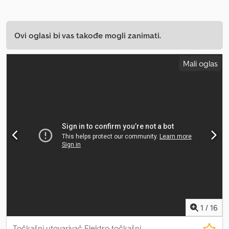
Ovi oglasi bi vas takođe mogli zanimati.
Mali oglas
1
/
16
Točkašni utovarivač Elektro točkašni