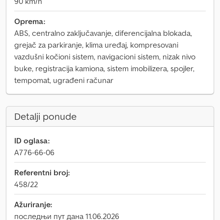
90 km/h
Oprema:
ABS, centralno zaključavanje, diferencijalna blokada,
grejač za parkiranje, klima uređaj, kompresovani
vazdušni kočioni sistem, navigacioni sistem, nizak nivo
buke, registracija kamiona, sistem imobilizera, spojler,
tempomat, ugrađeni računar
Detalji ponude
ID oglasa:
A776-66-06
Referentni broj:
458/22
Ažuriranje:
последњи пут дана 11.06.2026