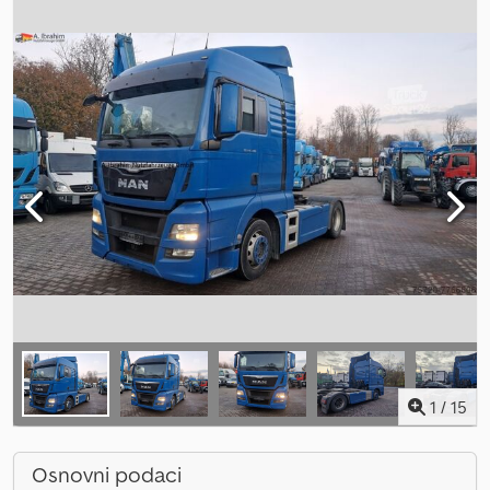
1
/
15
Osnovni podaci