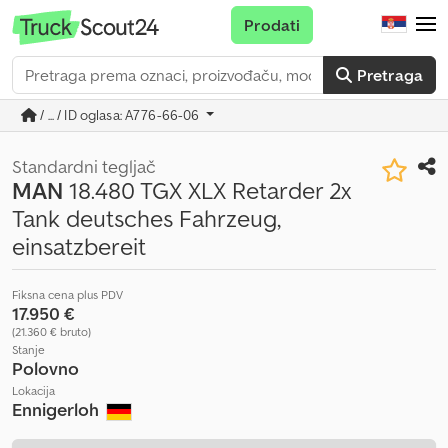
Prodati
Pretraga
/ ... / ID oglasa: A776-66-06
Standardni tegljač
MAN
18.480 TGX XLX Retarder 2x
Tank deutsches Fahrzeug,
einsatzbereit
Fiksna cena plus PDV
17.950 €
(21.360 € bruto)
Stanje
Polovno
Lokacija
Ennigerloh