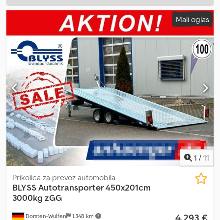
Mali oglas
1
/
11
Prikolica za prevoz automobila
BLYSS
Autotransporter 450x201cm
3000kg zGG
4.293 €
Dorsten-Wulfen
1.348 km