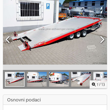
1
/
13
Osnovni podaci