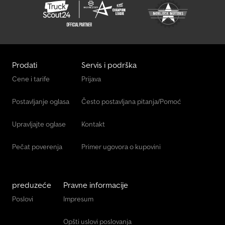
sajlom, poluautomatski točak za potporu, obeleživači, dve
pocinkovane rampe od rešetkastog lima ispod utovarne površine,
s kočnicom, uključena garancija, V-timonska ruda (toplo
pocinkovana), 13-pinski priključak i svetlo za vožnju unazad, pod
od 18 mm višeslojne ploče, 7 veznih prstenova po strani u
spoljašnjem profilu rama, perforirani profil na ramu.
Prodati
Servis i podrška
Cene i tarife
Prijava
Postavljanje oglasa
Često postavljana pitanja/Pomoć
Upravljajte oglase
Kontakt
Pečat poverenja
Primer ugovora o kupovini
preduzeće
Pravne informacije
Poslovi
Impresum
Opšti uslovi poslovanja