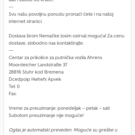
---
Svu našu povoljnu ponudu pronaći ćete i na našoj
internet stranici.
Dostava širom Nemačke (osim ostrva) moguća! Za cenu
dostave, slobodno nas kontaktirajte.
---
Centar za prikolice za putnička vozila Ahrens
Moordeicher Landstraße 37
28816 Stuhr kod Bremena
Dcedpoip Hwhefx Apvek
Tel: 0
Fax:
Vreme za preuzimanje: ponedeljak – petak – sati
Subotom preuzimanje nije moguće!
Oglas je automatski preveden. Moguće su greške u