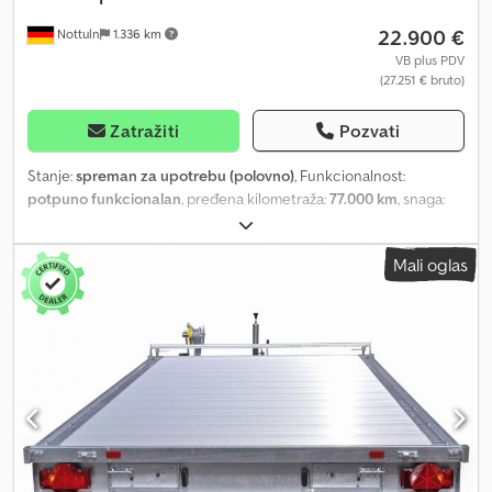
trgovca. !!! Moguće su nacionalne i međunarodne isporuke i
22.900 €
Nottuln
1.336 km
transport brodom. Moguća je gotovinska kupovina i zamena svih
tipova vozila po povoljnim cenama. Sve informacije su bez
VB plus PDV
(27.251 € bruto)
garancije, podložne greškama, mogućnosti prodaje i promenama.
Zatražiti
Pozvati
Stanje:
spreman za upotrebu (polovno)
, Funkcionalnost:
potpuno funkcionalan
, pređena kilometraža:
77.000 km
, snaga:
100 kW (135,96 KS)
, vrsta goriva:
gas
, tip prenosa:
mehanički
,
ukupna težina:
7.000 kg
, prazna masa vozila:
4.640 kg
, maksimalna
Mali oglas
nosivost:
2.360 kg
, prva registracija:
03/2016
, sledeća inspekcija
(TÜV):
03/2027
, emisioni razred:
Euro 6
, boja:
plava
, suspencija:
čelik
, broj sedišta:
2
, Godina proizvodnje:
2016
, Oprema:
ABS,
centralno zaključavanje, dodatna prednja svetla, elektronski
program stabilnosti (ESP), hidraulika, kablovinsko vitlo, klima
uređaj, letnje gume, maglenke, registracija kamiona, servo
upravljač, sistem imobilizera, tempomat, ugrađeni računar,
vazdušni jastuk
, Iveco Daily 70C14G na zemni gas sa
visokokvalitetnom/masivnom kliznom platformom marke Foima 1.
vlasnik — servisna knjižica uredno vođena — !!! NOV TÜV/AU!!! !!!