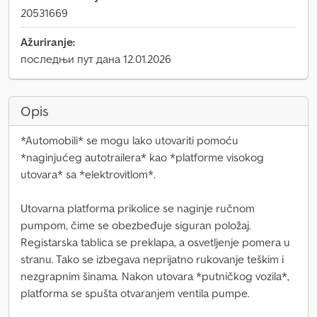
20531669
Ažuriranje:
последњи пут дана 12.01.2026
Opis
*Automobili* se mogu lako utovariti pomoću
*naginjućeg autotrailera* kao *platforme visokog
utovara* sa *elektrovitlom*.
Utovarna platforma prikolice se naginje ručnom
pumpom, čime se obezbeđuje siguran položaj.
Registarska tablica se preklapa, a osvetljenje pomera u
stranu. Tako se izbegava neprijatno rukovanje teškim i
nezgrapnim šinama. Nakon utovara *putničkog vozila*,
platforma se spušta otvaranjem ventila pumpe.