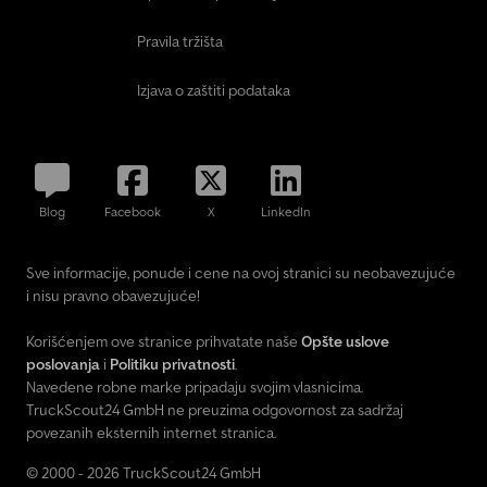
Pravila tržišta
Izjava o zaštiti podataka
Blog
Facebook
X
LinkedIn
Sve informacije, ponude i cene na ovoj stranici su neobavezujuće
i nisu pravno obavezujuće!
Korišćenjem ove stranice prihvatate naše
Opšte uslove
poslovanja
i
Politiku privatnosti
.
Navedene robne marke pripadaju svojim vlasnicima.
TruckScout24 GmbH ne preuzima odgovornost za sadržaj
povezanih eksternih internet stranica.
© 2000 - 2026 TruckScout24 GmbH