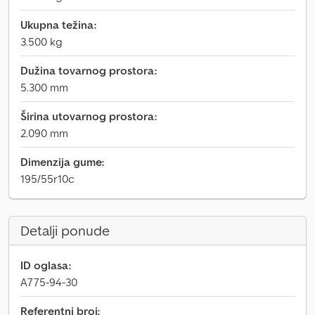
Ukupna težina:
3.500 kg
Dužina tovarnog prostora:
5.300 mm
Širina utovarnog prostora:
2.090 mm
Dimenzija gume:
195/55r10c
Detalji ponude
ID oglasa:
A775-94-30
Referentni broj: