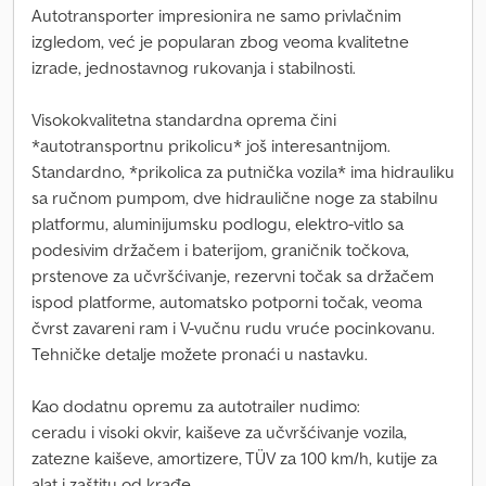
Autotransporter impresionira ne samo privlačnim
izgledom, već je popularan zbog veoma kvalitetne
izrade, jednostavnog rukovanja i stabilnosti.
Visokokvalitetna standardna oprema čini
*autotransportnu prikolicu* još interesantnijom.
Standardno, *prikolica za putnička vozila* ima hidrauliku
sa ručnom pumpom, dve hidraulične noge za stabilnu
platformu, aluminijumsku podlogu, elektro-vitlo sa
podesivim držačem i baterijom, graničnik točkova,
prstenove za učvršćivanje, rezervni točak sa držačem
ispod platforme, automatsko potporni točak, veoma
čvrst zavareni ram i V-vučnu rudu vruće pocinkovanu.
Tehničke detalje možete pronaći u nastavku.
Kao dodatnu opremu za autotrailer nudimo:
ceradu i visoki okvir, kaiševe za učvršćivanje vozila,
zatezne kaiševe, amortizere, TÜV za 100 km/h, kutije za
alat i zaštitu od krađe.