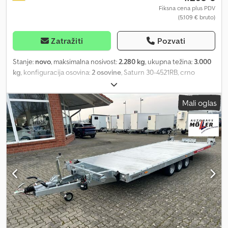
Fiksna cena plus PDV
(5.109 € bruto)
Zatražiti
Pozvati
Stanje:
novo
, maksimalna nosivost:
2.280 kg
, ukupna težina:
3.000
kg
, konfiguracija osovina:
2 osovine
, Saturn 30-4521RB, crno
izdanje Tehnički podaci: * Tip prikolice: Saturn 30-4521RB, crno
izdanje * Ukupna masa: 3000 kg * Nosivost: 2280 kg * Unutrašnje
Mali oglas
dimenzije: D: 450 cm, Š: 201 cm * Spoljašnje dimenzije: D: 657 cm, Š:
210 cm, V: 63 cm * Visina utovara: oko 63 cm * Pod: aluminijumske
rešetkaste šine * Mesta za vezivanje: rešetkasti lim * Ram: čelični
ram, zavaren, pocinkovan * Elektrika: 13-polna, 12V * Gume:
195/55R10C * Proizvođač osovine: AL-KO ili KNOTT * Broj osovina: 2
* Kočena osovina * Potporni točak, standardna oprema * Sistem
oslanjanja sa amortizerima, potvrda za brzinu 100 km/h * Rezervni
točak * Bočna strana obojena u crnu boju * Rešetkasti lim u
sredini Ponuda važi dok zaliha traje!!! Plus troškovi za saobraćajnu
dozvolu / COC sertifikat: 49,99 € Sve cene uključuju PDV. Posetite
nas i na: =.=.=.=.=.=.=.=.=.=.=.=.=.=.=.=.=.=.=.=.=.=.=.=.=.=.=.=.=.=.=.=.
=.=.=.=.=.=.= Ovdje takođe možete nabaviti prikolicu i dodatnu