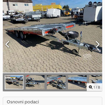
1
/
8
Osnovni podaci