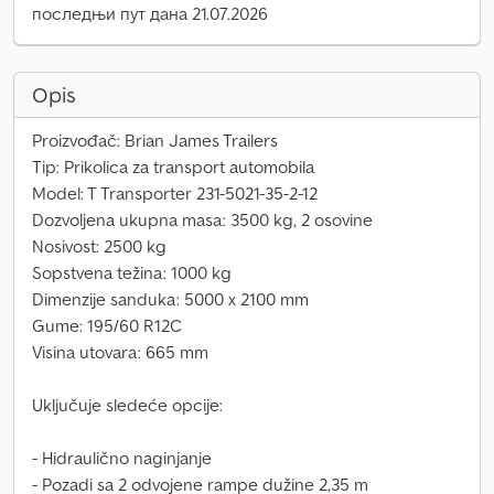
последњи пут дана 21.07.2026
Opis
Proizvođač: Brian James Trailers
Tip: Prikolica za transport automobila
Model: T Transporter 231-5021-35-2-12
Dozvoljena ukupna masa: 3500 kg, 2 osovine
Nosivost: 2500 kg
Sopstvena težina: 1000 kg
Dimenzije sanduka: 5000 x 2100 mm
Gume: 195/60 R12C
Visina utovara: 665 mm
Uključuje sledeće opcije:
- Hidraulično naginjanje
- Pozadi sa 2 odvojene rampe dužine 2,35 m