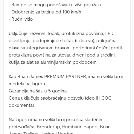
- Rampe se mogu podešavati u više položaja
- Odobrenje za brzinu od 100 km/h
- Ručni vitlo
Uključuje: rezervni točak, protuklizna površina, LED
osvetljenje, podupirajuće točak (sklopivo), priključna
glava sa integrisanom bravom, perforirani čelični profil,
protuklizna površina za utovar, drveni pod u sredini,
kutija za alat sa aluminijumskim poklopcem.
Kao Brian James PREMIUM PARTNER, imamo veliki broj
modela na lageru.
Garancija na šasiju 5 godina.
Cena uključuje saobraćajnu dozvolu (deo II i COC
dokumenta).
Na lageru imamo veliki broj prikolica sledećih
proizvođača: Brenderup, Humbaur, Hapert, Brian
James Trailers, Unsinn i Neptun.