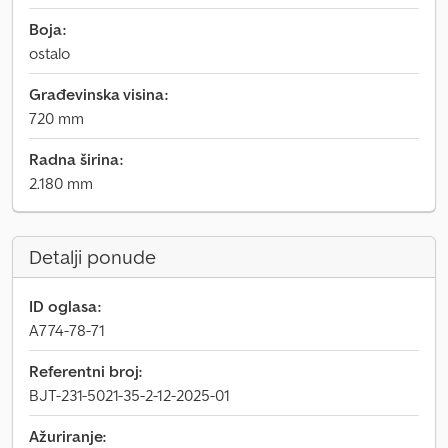
Boja:
ostalo
Građevinska visina:
720 mm
Radna širina:
2.180 mm
Detalji ponude
ID oglasa:
A774-78-71
Referentni broj:
BJT-231-5021-35-2-12-2025-01
Ažuriranje: