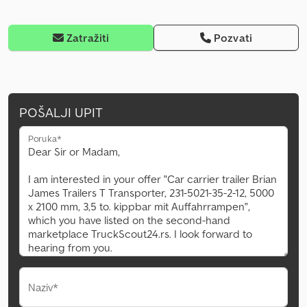
Zatražiti
Pozvati
POŠALJI UPIT
Poruka*
Naziv*