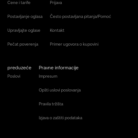
Cene i tarife
Prijava
Postavljanje oglasa
Često postavljana pitanja/Pomoć
Upravljajte oglase
Kontakt
Pečat poverenja
Primer ugovora o kupovini
preduzeće
Pravne informacije
Poslovi
Impresum
Opšti uslovi poslovanja
Pravila tržišta
Izjava o zaštiti podataka