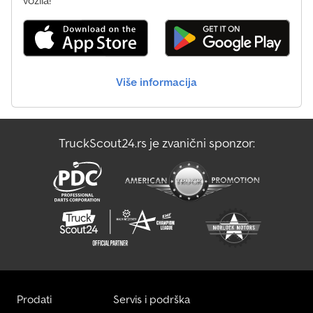
potporna nogica, utičnica sa 13 pinova i moderno osvetljenje...
Uključujući Knott užadni vitlo. Uključujući šasiju za brzinu do 100
km/h sa amortizerima na točkovima. Uključujući hidraulični sistem
za podizanje. Nova, profesionalna prikolica za transport vozila,
direktno dostupna po narudžbi i po povoljnoj ceni. Novo vozilo,
Više informacija
moguća izdavanje računa sa PDV, garancija od strane ovlašćenog
prodavca sa 35 godina iskustva. 07.2026 MA-
L2OVP.300.480.200.0307KL0ED9EGK5
TruckScout24.rs je zvanični sponzor:
Prodati
Servis i podrška