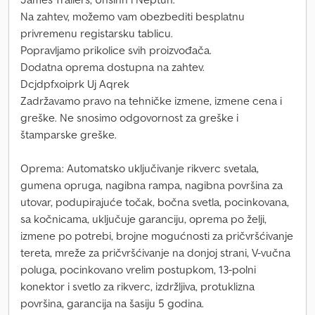
Na zahtev, možemo vam obezbediti besplatnu
privremenu registarsku tablicu.
Popravljamo prikolice svih proizvođača.
Dodatna oprema dostupna na zahtev.
Dcjdpfxoiprk Uj Aqrek
Zadržavamo pravo na tehničke izmene, izmene cena i
greške. Ne snosimo odgovornost za greške i
štamparske greške.
Oprema: Automatsko uključivanje rikverc svetala,
gumena opruga, nagibna rampa, nagibna površina za
utovar, podupirajuće točak, bočna svetla, pocinkovana,
sa kočnicama, uključuje garanciju, oprema po želji,
izmene po potrebi, brojne mogućnosti za pričvršćivanje
tereta, mreže za pričvršćivanje na donjoj strani, V-vučna
poluga, pocinkovano vrelim postupkom, 13-polni
konektor i svetlo za rikverc, izdržljiva, protuklizna
površina, garancija na šasiju 5 godina.