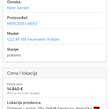
Oznaka:
Kiper kamion
Proizvođač:
MERCEDES-BENZ
Model:
1222 AF-159 Feuerwehr 9-Sitzer
Stanje:
polovno
Cena i lokacija
Fiksna cena
14.840 €
(PDV se ne može iskazati)
Lokacija prodavca:
Dübener Landstr. 59a, 04838 Eilenburg, Nemačka