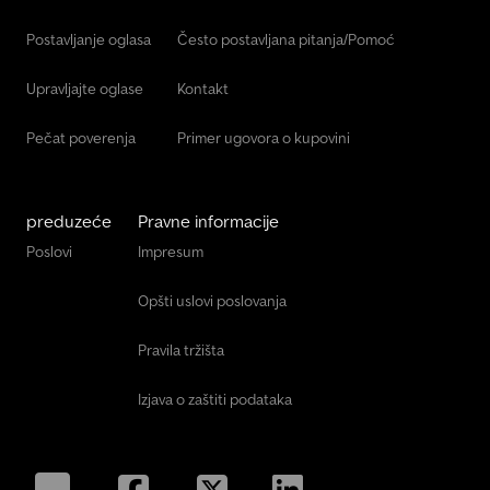
Postavljanje oglasa
Često postavljana pitanja/Pomoć
Upravljajte oglase
Kontakt
Pečat poverenja
Primer ugovora o kupovini
preduzeće
Pravne informacije
Poslovi
Impresum
Opšti uslovi poslovanja
Pravila tržišta
Izjava o zaštiti podataka