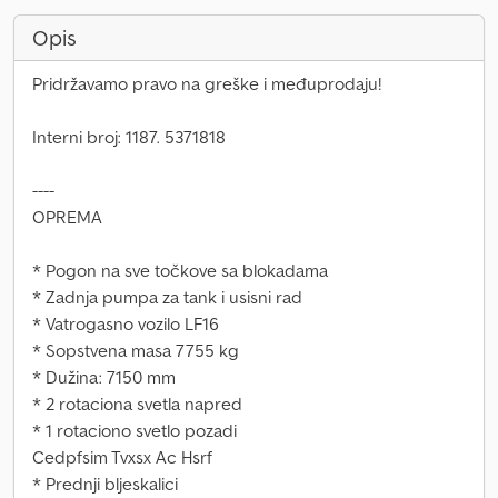
Opis
Pridržavamo pravo na greške i međuprodaju!
Interni broj: 1187. 5371818
----
OPREMA
* Pogon na sve točkove sa blokadama
* Zadnja pumpa za tank i usisni rad
* Vatrogasno vozilo LF16
* Sopstvena masa 7755 kg
* Dužina: 7150 mm
* 2 rotaciona svetla napred
* 1 rotaciono svetlo pozadi
Cedpfsim Tvxsx Ac Hsrf
* Prednji bljeskalici