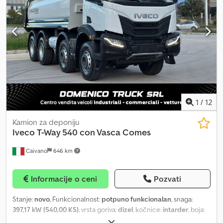
6X4 BLAT/ZRAČNO OPRUŽENJE Kran Hiab 211-5 sa daljinskim
upravljanjem (godište 2011) 5 izvlačenja sa rotatorom (15 m) Euro 5
Codpfsufch Djx Ac Hjrf
1
/
12
Kamion za deponiju
Iveco
T-Way 540 con Vasca Comes
Caivano
646 km
Informacije o ceni
Pozvati
Stanje:
novo
, Funkcionalnost:
potpuno funkcionalan
, snaga:
397,17 kW (540,00 KS)
, vrsta goriva:
dizel
, kočnice:
intarder
, boja:
bela
, tip prenosa:
automatski
, Oprema:
ABS, retarder, ugrađeni