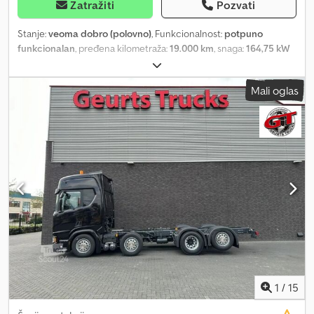
Zatražiti
Pozvati
Stanje:
veoma dobro (polovno)
, Funkcionalnost:
potpuno
funkcionalan
, pređena kilometraža:
19.000 km
, snaga:
164,75 kW
(224,00 KS)
, prva registracija:
12/1998
, vrsta goriva:
dizel
,
konfiguracija osovina:
4x4
, međuosovinsko rastojanje:
3.600 mm
,
Mali oglas
gorivo:
dizel
, boja:
crvena
, kabina vozača:
ostalo
, tip prenosa:
mehanički
, Oprema:
diferencijalna blokada, dodatna prednja
svetla, maglenke, pogon na sve točkove, registracija kamiona,
vučna spojnica prikolice
, MAN TLF 16 / 25 nadgradnja Metz pogon
na sva četiri točka Grupna kabina za posadu 1 + 5 Diferencijalne
blokade, oko 19.000 km Crsdpfjwhfl Uox Ac Hef Prva registracija 12
/ 1998 Rezervoar 2400 l Svetlosni jarbol na prednjem zidu
nadgradnje Osvetljenje okoline Krovna kutija Skladište za elektro/
osvetljenje Snegolanci PA-kabina S-napadni haspel Zaštita za
grane Martin sirenska instalacija Prednji bljeskalice Nove
tehničke inspekcije HU / AU / SP na zahtev uz doplatu Cena po
pisanoj ponudi Prodaja isključivo državnim organima i privrednim
subjektima
1
/
15