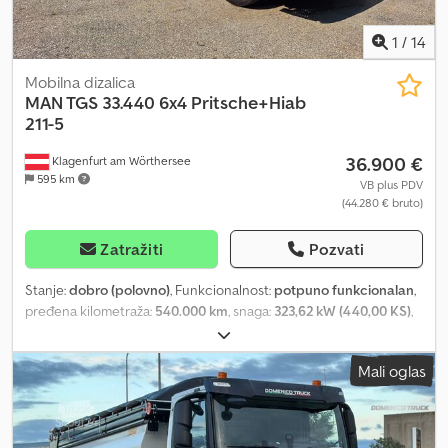
1
/
14
Mobilna dizalica
MAN TGS 33.440 6x4 Pritsche+Hiab
211-5
36.900 €
Klagenfurt am Wörthersee
595 km
VB plus PDV
(44.280 € bruto)
Zatražiti
Pozvati
Stanje:
dobro (polovno)
, Funkcionalnost:
potpuno funkcionalan
,
pređena kilometraža:
540.000 km
, snaga:
323,62 kW (440,00 KS)
,
prva registracija:
07/2011
, vrsta goriva:
dizel
, ukupna težina:
26.000
kg
, konfiguracija osovina:
6x4
, gorivo:
dizel
, kabina vozača:
dnevna
Mali oglas
kabina
, tip prenosa:
mehanički
, emisioni razred:
Euro 5
,
suspencija:
čelik-zrak
, dužina tovarnog prostora:
6.300 mm
,
Godina proizvodnje:
2011
, Oprema:
ABS, diferencijalna blokada,
dizalica, hidraulika, tempomat
, Dobro stanje! Spreman za vožnju!