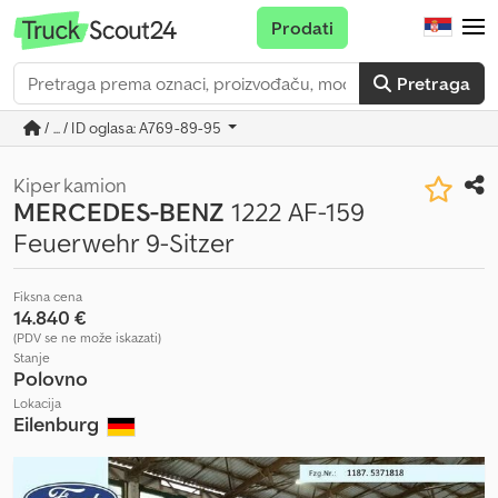
Prodati
Pretraga
/ ... / ID oglasa: A769-89-95
Kiper kamion
MERCEDES-BENZ
1222 AF-159
Feuerwehr 9-Sitzer
Fiksna cena
14.840 €
(PDV se ne može iskazati)
Stanje
Polovno
Lokacija
Eilenburg