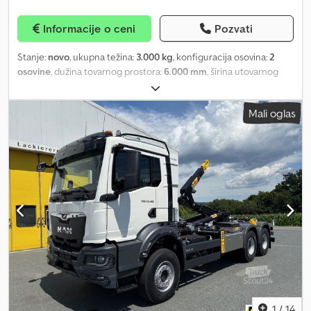
Frigo komora – Izolovana sa frižiderom – Kombi vozilo Društvo
Domenico Truck srl ne snosi odgovornost za eventualna
Informacije o ceni
Pozvati
odstupanja u tehničkim specifikacijama, opcijama i
karakteristikama koje se mogu razlikovati od onih navedenih u
Stanje:
novo
, ukupna težina:
3.000 kg
, konfiguracija osovina:
2
opisu. Molimo Vas da proverite karakteristike konkretnog vozila.
osovine
, dužina tovarnog prostora:
6.000 mm
, širina utovarnog
prostora:
2.400 mm
, visina tovarnog prostora:
2.300 mm
, VHSP600
ložište u zadnjem delu Flammlachs BBQ roštilja Ovaj prikazani
Mali oglas
objekat je primer naših radova i već je isporučen kupcu. Kao
proizvođač vozila za individualne potrebe, projektujemo,
planiramo i izrađujemo vozila prema VAŠIM zahtevima. Dimenzije,
nadogradnje, enterijer, boje i tehnička rešenja mogu biti slobodno
definisana. Imate li pitanja o mogućnostima izrade? Pošaljite nam
listu zahteva ili jednostavnu skicu i dobićete detaljnu ponudu sa
pojedinačnim cenama. Molimo koristite 0468 za upite. Tehnički
podaci: * Ukupna težina: 3000 kg * Dimenzije D/Š/V: unutra 6.000 x
2.400 x 2.300 mm * Vozilaska svetla: po STVZO na 12 volti * Šasija
kao dvoosovinac, čelik/pocinkovan sa 4 izvlačne noge za
stabilizaciju * Pneumatici 10 inča * Automatski hod unazad i
pomoćni točak * Nadogradnja: poliesterske sendvič panele
(otpornim na UV zrake), izolovana lamelna konstrukcija * Zidovi i
plafon oko 33 mm debljine * Podela unutrašnjeg prostora
1
/
14