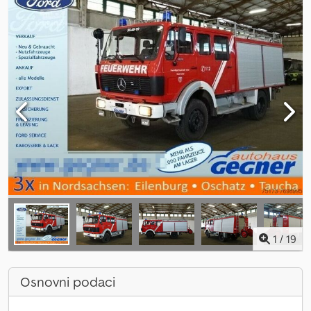
1
/
19
Osnovni podaci