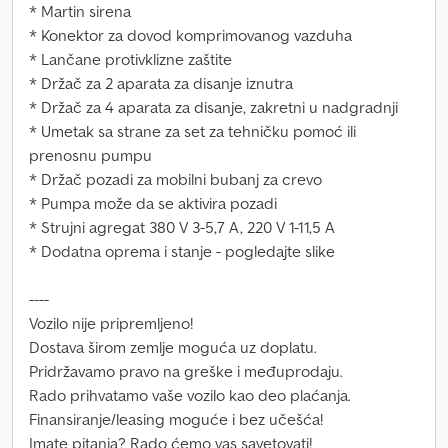
* Martin sirena
* Konektor za dovod komprimovanog vazduha
* Lančane protivklizne zaštite
* Držač za 2 aparata za disanje iznutra
* Držač za 4 aparata za disanje, zakretni u nadgradnji
* Umetak sa strane za set za tehničku pomoć ili
prenosnu pumpu
* Držač pozadi za mobilni bubanj za crevo
* Pumpa može da se aktivira pozadi
* Strujni agregat 380 V 3-5,7 A, 220 V 1-11,5 A
* Dodatna oprema i stanje - pogledajte slike
----
Vozilo nije pripremljeno!
Dostava širom zemlje moguća uz doplatu.
Pridržavamo pravo na greške i međuprodaju.
Rado prihvatamo vaše vozilo kao deo plaćanja.
Finansiranje/leasing moguće i bez učešća!
Imate pitanja? Rado ćemo vas savetovati!