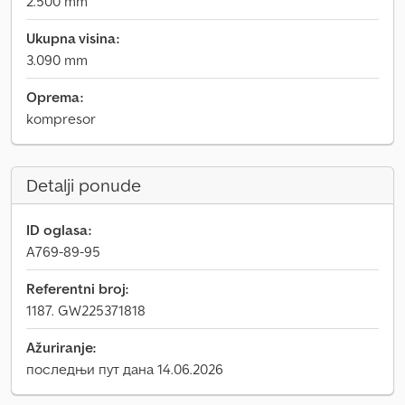
2.500 mm
Ukupna visina:
3.090 mm
Oprema:
kompresor
Detalji ponude
ID oglasa:
A769-89-95
Referentni broj:
1187. GW225371818
Ažuriranje:
последњи пут дана 14.06.2026