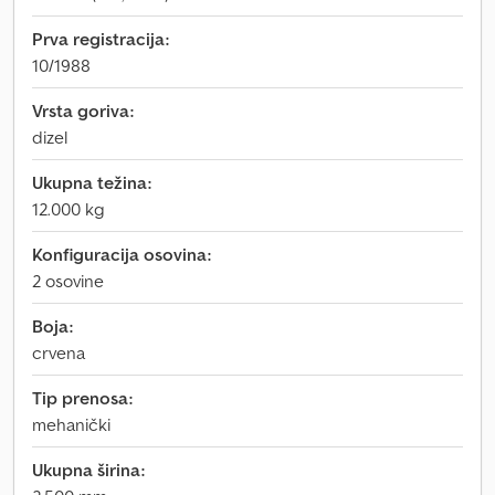
Prva registracija:
10/1988
Vrsta goriva:
dizel
Ukupna težina:
12.000 kg
Konfiguracija osovina:
2 osovine
Boja:
crvena
Tip prenosa:
mehanički
Ukupna širina: