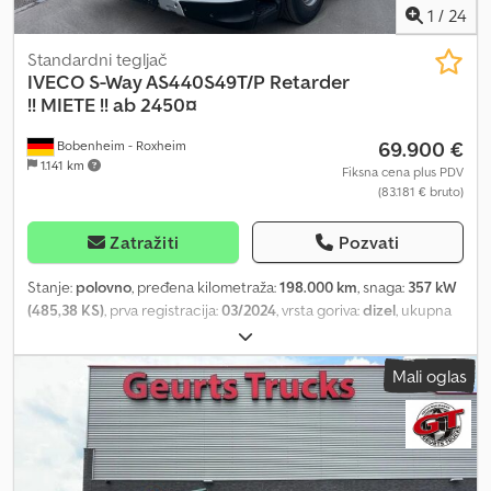
1
/
24
Standardni tegljač
IVECO
S-Way AS440S49T/P Retarder
!! MIETE !! ab 2450¤
69.900 €
Bobenheim - Roxheim
1.141 km
Fiksna cena plus PDV
(83.181 € bruto)
Zatražiti
Pozvati
Stanje:
polovno
, pređena kilometraža:
198.000 km
, snaga:
357 kW
(485,38 KS)
, prva registracija:
03/2024
, vrsta goriva:
dizel
, ukupna
težina:
18.000 kg
, konfiguracija osovina:
2 osovine
, kočnice:
retarder
, boja:
bela
, tip prenosa:
automatski
, emisioni razred:
Euro
Mali oglas
6
, Oprema:
ABS, grejač za parkiranje, klima uređaj, navigacioni
sistem
, Iveco S-Way AS440S49T/P * !!! Iznajmljivanje !!! * Nemačko
vozilo * Lisnata / vazdušna suspenzija * Međuosovinsko rastojanje
3.800 mm * EURO 6E * Automatski menjač * Retarder * Dupla
rezervoarska instalacija 640 l + 480 l * Kožni volan * Full LED svetla