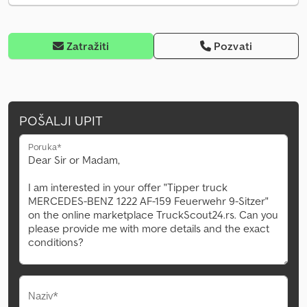
Zatražiti
Pozvati
POŠALJI UPIT
Poruka*
Naziv*