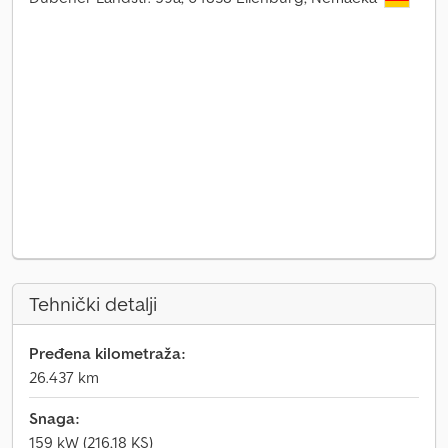
Tehnički detalji
Pređena kilometraža:
26.437 km
Snaga:
159 kW (216,18 KS)