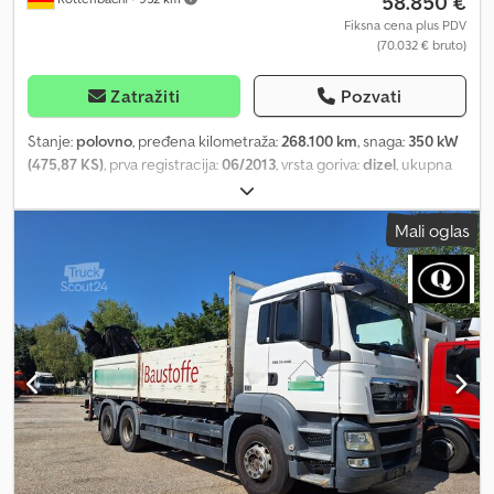
58.850 €
KABINA OPCIJE: - KLIMA UREĐAJ - NAVIGACIJA - FRIŽIDER -
MIKROTALASNA I-SHIFT AUTOMATSKI MENJAČ ALUMINIJUMSKI
Fiksna cena plus PDV
(70.032 € bruto)
POD LED OSVETLJENJE HIDRAULIČKI PRIKLJUČCI VELIKI
REZERVOAR ZA DIZEL 600 LITARA ZAPRATITE NAS NA
INSTAGRAMU: GEURTSTRUCKS WIR SPRECHEN DEUTSCH
Zatražiti
Pozvati
HABLAMOS ESPANOL WE SPEAK ENGLISH
Stanje:
polovno
, pređena kilometraža:
268.100 km
, snaga:
350 kW
(475,87 KS)
, prva registracija:
06/2013
, vrsta goriva:
dizel
, ukupna
težina:
26.000 kg
, konfiguracija osovina:
3 osovine
, sledeća
inspekcija (TÜV):
02/2025
, boja:
plava
, tip prenosa:
automatski
,
Mali oglas
emisioni razred:
Euro 5
, dužina tovarnog prostora:
5.000 mm
,
širina utovarnog prostora:
2.450 mm
, visina tovarnog prostora:
900 mm
, Godina proizvodnje:
2013
, Oprema:
ABS, dizalica, klima
uređaj, navigacioni sistem
, * Dvostrani kiper Csdpfevh Dnvsx Ac
Hsrf * Međuosovinsko rastojanje 3.600+1.400 mm * M kabina Naša
ponuda je uopšteno bez tehničkog pregleda/HU/AU/SP-
inspekcije i bez registarskih tablica. Zadržavamo pravo na greške i
međuprodaju. Pregled je moguć samo uz prethodnu najavu. Na
upite putem WhatsApp-a ne odgovaramo.