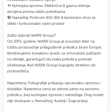
🍴 Kuhinjska oprema: Električna ili gasna rešenja
skrojena prema vašim potrebama.
🛠 Nameštaj: Prohrom AISI 304 ili laminirano drvo za
stilski i funkcionalan radni prostor.
Zašto izabrati WARK Group?
Od 2015. godine, WARK Group je pouzdan lider na
tržištu proizvodnje prilagođenih prikolica širom Evrope.
Kombinujemo inovativnu izradu sa vrhunskom pažnjom
na detalje, garantujući da svaka prikolica premaši
očekivanja. Kod WARK Group kupujete direktno od
proizvođača.
Napomena: Fotografije prikazuju opcionalnu opremu i
dodatke. Navedena cena se odnosi samo na osnovnu
prikolicu, bez kuhinjske opreme i nameštaja. Ovaj model
nije dostupan u Nemačkoj, Austriji i Švajcarskoj.