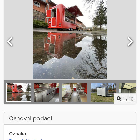
1
/
10
Osnovni podaci
Oznaka: