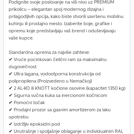
Podignite svoje poslovanje na viši nivo uz PREMIUM
prikolicu – elegantan spoj modernog dizajna i
prilagodljivih opcija, kako biste stvorili savršenu mobilnu
kuhinju ili prodajno mesto. Izaberite boje, grafike i
opremu koje predstavljaju vaš brend i oduševljavaju
vaše kupce.
Standardna oprema za najviše zahteve:
✔ Vruće pocinkovan čelični ram za maksimalnu
dugovečnost
✔ Ultra lagana, vodootporna konstrukcija od
polipropilena (Proizvedeno u Nemačkoj)
✔ 2 AL-KO ili KNOTT kočione osovine (kapacitet 1350 kg)
✔ Sigurna vučna kuka sa inercionom kočnicom
✔ Pomoćni točak
✔ Prodajni prozor sa gasnim amortizerom za laku
upotrebu
✔ Izdržljiv epoksidni pod
✔ Unutrašnje i spoljašnje oblaganje u individualnim RAL