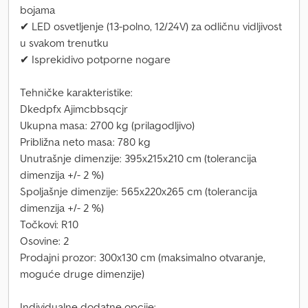
bojama
✔ LED osvetljenje (13-polno, 12/24V) za odličnu vidljivost
u svakom trenutku
✔ Isprekidivo potporne nogare
Tehničke karakteristike:
Dkedpfx Ajimcbbsqcjr
Ukupna masa: 2700 kg (prilagodljivo)
Približna neto masa: 780 kg
Unutrašnje dimenzije: 395x215x210 cm (tolerancija
dimenzija +/- 2 %)
Spoljašnje dimenzije: 565x220x265 cm (tolerancija
dimenzija +/- 2 %)
Točkovi: R10
Osovine: 2
Prodajni prozor: 300x130 cm (maksimalno otvaranje,
moguće druge dimenzije)
Individualne dodatne opcije: