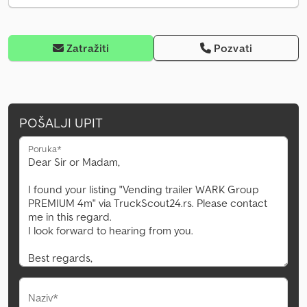
Zatražiti
Pozvati
POŠALJI UPIT
Poruka*
Naziv*