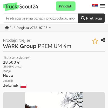
Prodati
Pretraga
/ ... / ID oglasa: A766-97-93
Prodajni trejleri
WARK Group
PREMIUM 4m
Fiksna cena plus PDV
28.500 €
(35.055 € bruto)
Stanje
Novo
Lokacija
Jelonek