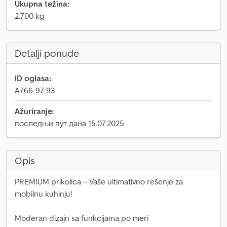
Ukupna težina:
2.700 kg
Detalji ponude
ID oglasa:
A766-97-93
Ažuriranje:
последњи пут дана 15.07.2025
Opis
PREMIUM prikolica – Vaše ultimativno rešenje za
mobilnu kuhinju!
Moderan dizajn sa funkcijama po meri