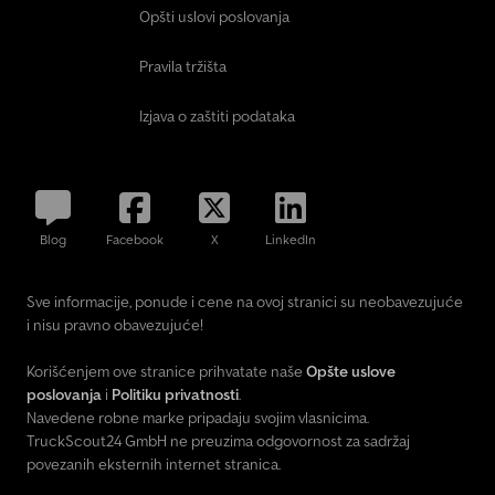
Opšti uslovi poslovanja
Pravila tržišta
Izjava o zaštiti podataka
Blog
Facebook
X
LinkedIn
Sve informacije, ponude i cene na ovoj stranici su neobavezujuće
i nisu pravno obavezujuće!
Korišćenjem ove stranice prihvatate naše
Opšte uslove
poslovanja
i
Politiku privatnosti
.
Navedene robne marke pripadaju svojim vlasnicima.
TruckScout24 GmbH ne preuzima odgovornost za sadržaj
povezanih eksternih internet stranica.