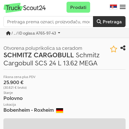
Prodati
Pretraga
/ ... / ID oglasa: A765-97-43
Otvorena poluprikolica sa ceradom
SCHMITZ CARGOBULL
Schmitz
Cargobull SCS 24 L 13.62 MEGA
Fiksna cena plus PDV
25.900 €
(30.821 € bruto)
Stanje
Polovno
Lokacija
Bobenheim - Roxheim