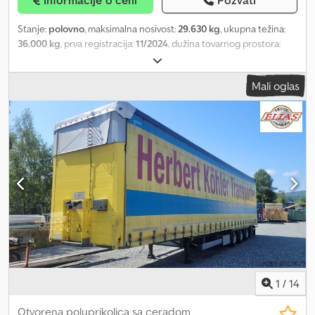
Stanje:
polovno
, maksimalna nosivost:
29.630 kg
, ukupna težina:
36.000 kg
, prva registracija:
11/2024
, dužina tovarnog prostora:
13.615 mm
, širina utovarnog prostora:
2.474 mm
, visina tovarnog
prostora:
2.980 mm
, zapremina tovarnog prostora:
100 m³
,
Mali oglas
suspencija:
ostalo
, boja:
ostalo
, tip prenosa:
ostalo
, kabina vozača:
ostalo
, emisioni razred:
nijedno
, Oprema:
ABS
, Schmitz Mega
cerada - Mega cerada - Edscha - Unutrašnje dimenzije (D x Š x V):
13,64 x 2,48 x 3,00 m - ABS/EBS - Edscha - Podizni krov - Podizna
osovina - Schmitz osovine - Gume: 445/45R19.5 Veoma dobro
stanje! Nemačko vozilo! Izvozna cena! Schmitz Mega poluprikolica
sa ceradom - Standardna cerada - Dimenzije: 13,64 x 2,48 x 3,00 m -
ABS/EBS - Edscha - Podizni krov - Podizna osovina - Sanduk za
palete Dsdpfx Aovih Hfsmhskr - Schmitz osovina Odlično stanje!
Nemačka prikolica! Izvozna cena! - Govorimo engleski - Govorimo
francuski - Govorimo ruski - Govorimo poljski - Govorimo španski -
Govorimo portugalski - Govorimo italijanski Zadržavamo pravo na
greške i međuprodaju. Sve informacije su bez garancije.
1
/
14
Otvorena poluprikolica sa ceradom