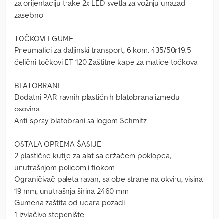
za orijentaciju trake 2x LED svetla za vožnju unazad
zasebno
TOČKOVI I GUME
Pneumatici za daljinski transport, 6 kom. 435/50r19.5
čelični točkovi ET 120 Zaštitne kape za matice točkova
BLATOBRANI
Dodatni PAR ravnih plastičnih blatobrana između
osovina
Anti-spray blatobrani sa logom Schmitz
OSTALA OPREMA ŠASIJE
2 plastične kutije za alat sa držačem poklopca,
unutrašnjom policom i fiokom
Ograničivač paleta ravan, sa obe strane na okviru, visina
19 mm, unutrašnja širina 2460 mm
Gumena zaštita od udara pozadi
1 izvlačivo stepenište