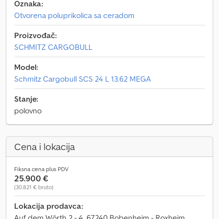
Oznaka:
Otvorena poluprikolica sa ceradom
Proizvođač:
SCHMITZ CARGOBULL
Model:
Schmitz Cargobull SCS 24 L 13.62 MEGA
Stanje:
polovno
Cena i lokacija
Fiksna cena plus PDV
25.900 €
(30.821 € bruto)
Lokacija prodavca:
Auf dem Wörth 2 - 4, 67240 Bobenheim - Roxheim,