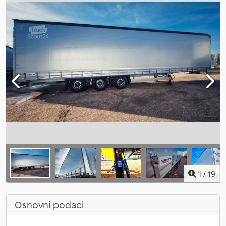
1
/
19
Osnovni podaci