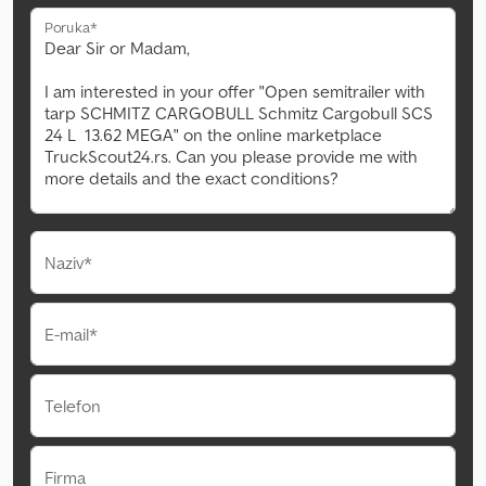
Poruka*
Naziv*
E-mail*
Telefon
Firma