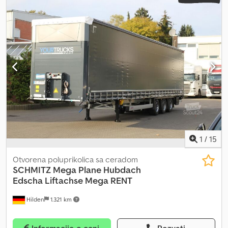
1
/
15
Otvorena poluprikolica sa ceradom
SCHMITZ
Mega Plane Hubdach
Edscha Liftachse Mega RENT
Hilden
1.321 km
Informacije o ceni
Pozvati