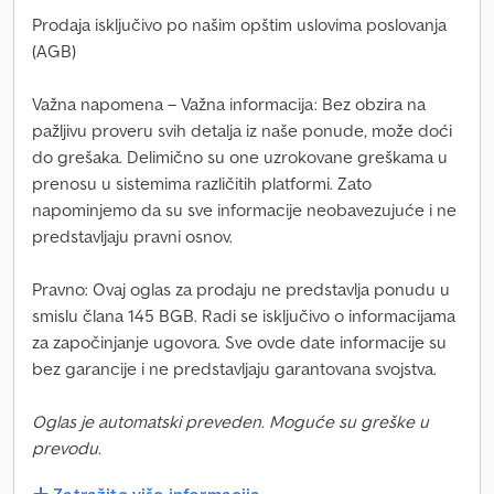
Prodaja isključivo po našim opštim uslovima poslovanja
(AGB)
Važna napomena – Važna informacija: Bez obzira na
pažljivu proveru svih detalja iz naše ponude, može doći
do grešaka. Delimično su one uzrokovane greškama u
prenosu u sistemima različitih platformi. Zato
napominjemo da su sve informacije neobavezujuće i ne
predstavljaju pravni osnov.
Pravno: Ovaj oglas za prodaju ne predstavlja ponudu u
smislu člana 145 BGB. Radi se isključivo o informacijama
za započinjanje ugovora. Sve ovde date informacije su
bez garancije i ne predstavljaju garantovana svojstva.
Oglas je automatski preveden. Moguće su greške u
prevodu.