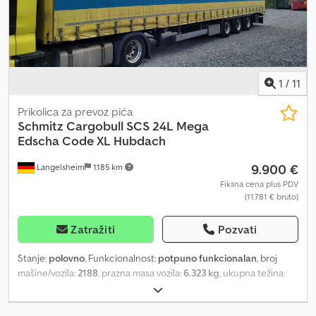
isključenje svake garancije. Dostavljamo u bilo koju nemačku
morsku luku.
1
/
11
Prikolica za prevoz pića
Schmitz Cargobull
SCS 24L Mega
Edscha Code XL Hubdach
9.900 €
Langelsheim
1.185 km
Fiksna cena plus PDV
(11.781 € bruto)
Zatražiti
Pozvati
Stanje:
polovno
, Funkcionalnost:
potpuno funkcionalan
, broj
mašine/vozila:
2188
, prazna masa vozila:
6.323 kg
, ukupna težina:
39.000 kg
, konfiguracija osovina:
3 osovine
, prva registracija:
10/2019
, sledeća inspekcija (TÜV):
10/2026
, dužina tovarnog