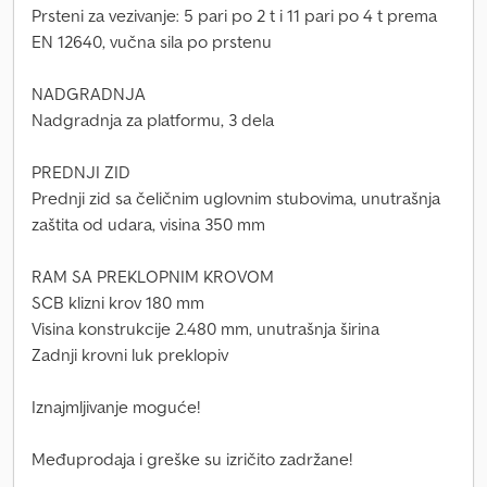
Prsteni za vezivanje: 5 pari po 2 t i 11 pari po 4 t prema
EN 12640, vučna sila po prstenu
NADGRADNJA
Nadgradnja za platformu, 3 dela
PREDNJI ZID
Prednji zid sa čeličnim uglovnim stubovima, unutrašnja
zaštita od udara, visina 350 mm
RAM SA PREKLOPNIM KROVOM
SCB klizni krov 180 mm
Visina konstrukcije 2.480 mm, unutrašnja širina
Zadnji krovni luk preklopiv
Iznajmljivanje moguće!
Međuprodaja i greške su izričito zadržane!