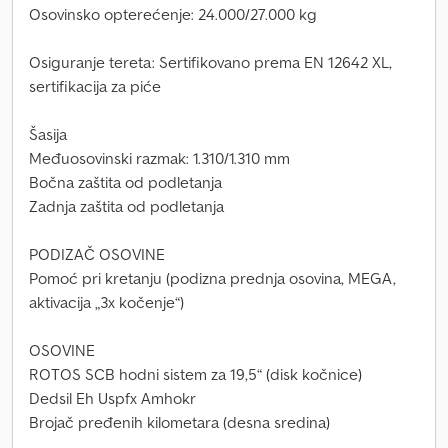
Osovinsko opterećenje: 24.000/27.000 kg
Osiguranje tereta: Sertifikovano prema EN 12642 XL,
sertifikacija za piće
Šasija
Međuosovinski razmak: 1.310/1.310 mm
Bočna zaštita od podletanja
Zadnja zaštita od podletanja
PODIZAČ OSOVINE
Pomoć pri kretanju (podizna prednja osovina, MEGA,
aktivacija „3x kočenje“)
OSOVINE
ROTOS SCB hodni sistem za 19,5“ (disk kočnice)
Dedsil Eh Uspfx Amhokr
Brojač pređenih kilometara (desna sredina)