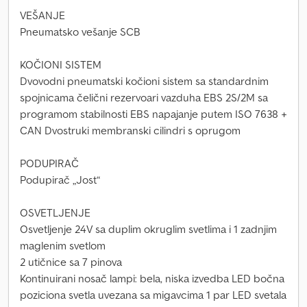
VEŠANJE
Pneumatsko vešanje SCB
KOČIONI SISTEM
Dvovodni pneumatski kočioni sistem sa standardnim
spojnicama čelični rezervoari vazduha EBS 2S/2M sa
programom stabilnosti EBS napajanje putem ISO 7638 +
CAN Dvostruki membranski cilindri s oprugom
PODUPIRAČ
Podupirač „Jost“
OSVETLJENJE
Osvetljenje 24V sa duplim okruglim svetlima i 1 zadnjim
maglenim svetlom
2 utičnice sa 7 pinova
Kontinuirani nosač lampi: bela, niska izvedba LED bočna
poziciona svetla uvezana sa migavcima 1 par LED svetala