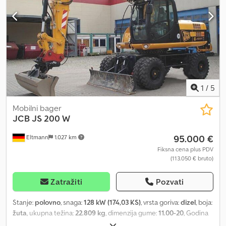
1
/
5
Mobilni bager
JCB
JS 200 W
95.000 €
Eltmann
1.027 km
Fiksna cena plus PDV
(113.050 € bruto)
Zatražiti
Pozvati
Stanje:
polovno
, snaga:
128 kW (174,03 KS)
, vrsta goriva:
dizel
, boja:
žuta
, ukupna težina:
22.809 kg
, dimenzija gume:
11.00-20
, Godina
proizvodnje:
2011
, radni sati:
4.943 h
, broj mašine/vozila:
1542067
,