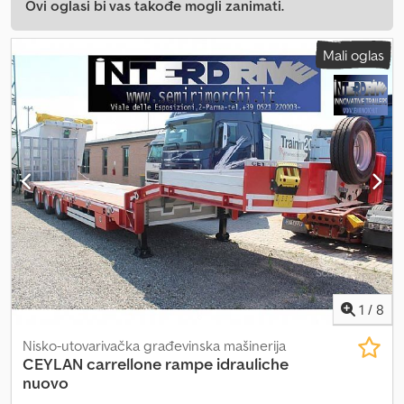
Ovi oglasi bi vas takođe mogli zanimati.
Mali oglas
1
/
8
Nisko-utovarivačka građevinska mašinerija
CEYLAN carrellone rampe idrauliche
nuovo