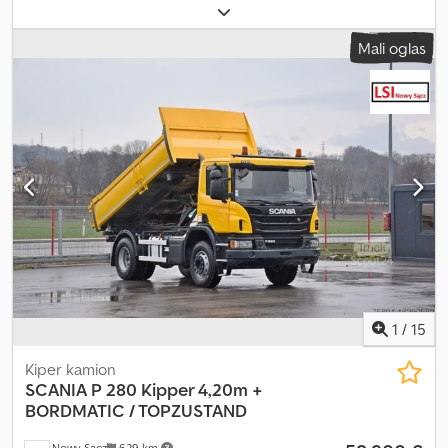
8 Godina proizvodnje: 2012 Radnih sati: 15.675 h Dedpfx Adeydaa
Rexjkr Linija za hidraulični čekić Brza spojka Podesiva grana
Mali oglas
Centralni sistem za podmazivanje 1 x ravnjačka daska 2 x
stabilizatora Klima / AC Snaga: 72 kW Komatsu motor, 4 cilindra
Težina: 13.500 kg 1 x rotirajuća kašika 1 x viljuška za palete 1 x
sklopiva kašika 2 x uskoprofilne kašike Interni broj: 25E089
CENTRALNI SISTEM ZA PODMAZIVANJE SISTEM BRZE ZAMENE
PRIKLJUČAKA = Dodatne informacije = Pogon: točkovi Broj
cilindara: 4 Prazna težina: 13.500 kg Marka motora: Komatsu
1
/
15
Kiper kamion
SCANIA
P 280 Kipper 4,20m +
BORDMATIC / TOPZUSTAND
Nowy Sacz
629 km