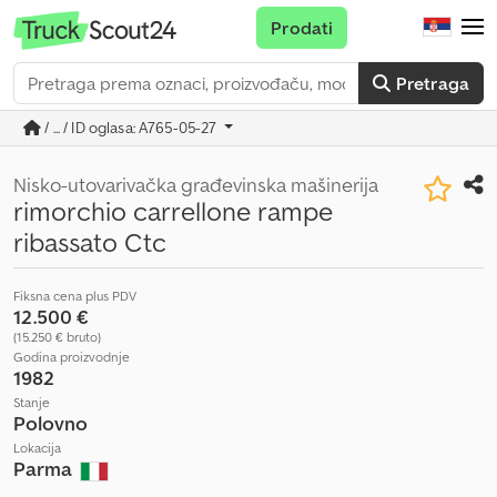
Prodati
Pretraga
/ ... / ID oglasa: A765-05-27
Nisko-utovarivačka građevinska mašinerija
rimorchio carrellone rampe
ribassato Ctc
Fiksna cena plus PDV
12.500 €
(15.250 € bruto)
Godina proizvodnje
1982
Stanje
Polovno
Lokacija
Parma