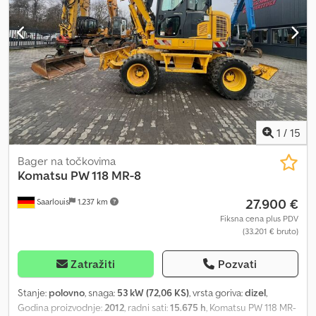
veoma dobro, redovno servisiran, sa važećim tehničkim
pregledom. Gume: 75-95% Poluprikolica: Hangler S SAZEL 20-6, 2
ose, teleskopska, izvlačenje od 12,65 m do 18,65 m, obe ose
upravljive. Stanje: veoma dobro, tehnički pregled važeći. Gume:
60-95% Cena bez poluprikolice: 69.000 € Dodpfsqnqxgsx Adxjkr
Komplet cena: 89.000 €
1
/
15
Bager na točkovima
Komatsu
PW 118 MR-8
27.900 €
Saarlouis
1.237 km
Fiksna cena plus PDV
(33.201 € bruto)
Zatražiti
Pozvati
Stanje:
polovno
, snaga:
53 kW (72,06 KS)
, vrsta goriva:
dizel
,
Godina proizvodnje:
2012
, radni sati:
15.675 h
, Komatsu PW 118 MR-