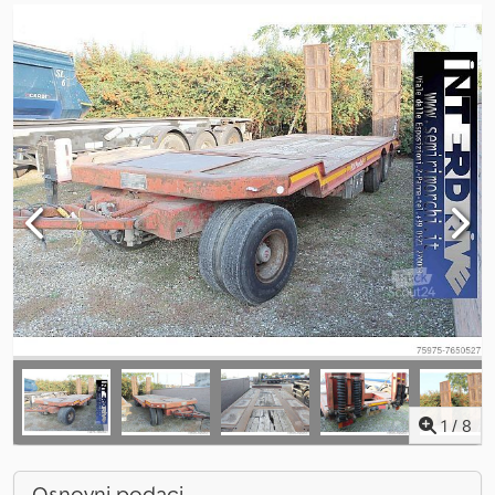
1
/
8
Osnovni podaci