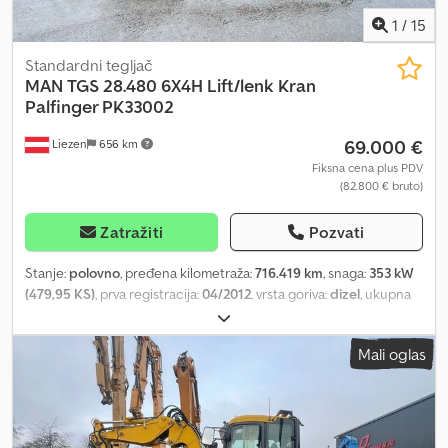
1
/
15
Standardni tegljač
MAN
TGS 28.480 6X4H Lift/lenk Kran
Palfinger PK33002
69.000 €
Liezen
656 km
Fiksna cena plus PDV
(82.800 € bruto)
Zatražiti
Pozvati
Stanje:
polovno
, pređena kilometraža:
716.419 km
, snaga:
353 kW
(479,95 KS)
, prva registracija:
04/2012
, vrsta goriva:
dizel
, ukupna
težina:
28.000 kg
, konfiguracija osovina:
3 osovine
, kočnice:
retarder
, boja:
zeleno
, tip prenosa:
mehanički
, emisioni razred:
Mali oglas
Euro 5
, Godina proizvodnje:
2012
, Oprema:
ABS, elektronski
program stabilnosti (ESP), grejač za parkiranje, klima uređaj
,
Slepač MAN TGS 28.480 6X4H sa podiznom i upravljivom
osovinom, Euro 5 EEV, sa retarderom. Dizalica Palfinger PK 33002-
EH, 5 izvlačenja sa rotatorom i daljinskim upravljanjem. Stanje: