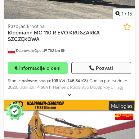
1
/
15
Razbijač krhotina
Kleemann
MC 110 R EVO KRUSZARKA
SZCZĘKOWA
Dabrowa k/Opola
782 km
Informacije o ceni
Pozvati
Stanje:
polovno
, snaga:
108 kW (146,84 KS)
, Godina proizvodnje:
2020
, radni sati:
4.584 h
, Namena: Rudarstvo Dkodpfxoy U Hagj
Adxer Prazna masa: 40.820 kg
Mali oglas