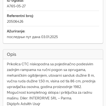
ID oglasa:
A765-05-27
Referentni broj:
20506426
Ažuriranje:
последњи пут дана 03.01.2025
Opis
Prikolica CTC niskopodna sa pojedinačno podesivim
zadnjim rampama na ručni pogon sa oprugama,
mehaničkim ogibljenjem, utovarni sanduk dužine 8 m,
vučna ruda dužine 1,50 m, visina od tla 86 cm, prednja
upravljačka osovina, godina proizvodnje 1982.
Mogućnost kompletnog sklopa i priključka za radnu
mašinu. Diler: INTERDRIVE SRL – Parma.
Dkjdpfx Adsilth Usxjr