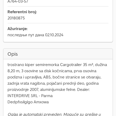
A764-03-57
Referentni broj:
20180875
Ažuriranje:
последњи пут дана 02.10.2024
Opis
trostrano kiper semiremorka Cargotrailer 35 m³, dužina
8,20 m, 3 osovine sa disk kočnicama, prva osovina
podizna i upravljiva, ABS, bočne stranice se otvaraju,
zadnja vrata nagibna, pojačani prednji deo, godina
proizvodnje 2007, aluminijumske felne. Dealer:
INTERDRIVE SRL - Parma
Dedpfxsilglgo Amxowa
Oglas je automatski preveden. Moguće su greške u