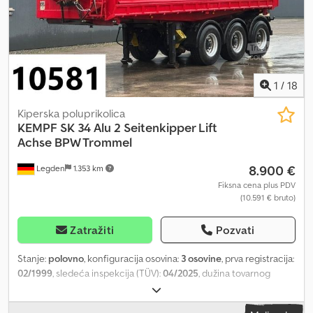
1
/
18
Kiperska poluprikolica
KEMPF
SK 34 Alu 2 Seitenkipper Lift
Achse BPW Trommel
8.900 €
Legden
1.353 km
Fiksna cena plus PDV
(10.591 € bruto)
Zatražiti
Pozvati
Stanje:
polovno
, konfiguracija osovina:
3 osovine
, prva registracija:
02/1999
, sledeća inspekcija (TÜV):
04/2025
, dužina tovarnog
prostora:
7.000 mm
, širina utovarnog prostora:
2.300 mm
, visina
tovarnog prostora:
1.750 mm
, Kempf Kip prikolica Dodpfsvv Dkaex