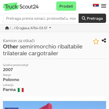
Prodati
Pretraga
/ ... / ID oglasa: A764-03-57
Kamion za otkači
Other
semirimorchio ribaltabile
trilaterale cargotrailer
Godina proizvodnje
2007
Stanje
Polovno
Lokacija
Parma