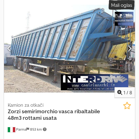
Mali oglas
1
/
8
Kamion za otkači
Zorzi
semirimorchio vasca ribaltabile
48m3 rottami usata
Parma
853 km