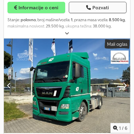
Informacije o ceni
Pozvati
Stanje:
polovno
, broj mašine/vozila:
1
, prazna masa vozila:
8.500 kg
,
maksimalna nosivost:
29.500 kg
, ukupna težina:
38.000 kg
,
konfiguracija osovina:
3 osovine
, prva registracija:
10/2011
, sledeća
inspekcija (TÜV):
06/2023
, dužina tovarnog prostora:
10.000 mm
,
Mali oglas
širina utovarnog prostora:
2.440 mm
, visina tovarnog prostora:
1.950 mm
, zapremina tovarnog prostora:
48 m³
, suspencija:
vazduh
, dimenzija gume:
385.65 r 22.5
, boja:
svetloplava
, Godina
proizvodnje:
2011
, Oprema:
ABS
, Zorzi poluprikolica sa zadnjom
čeličnom kadom zapremine 48m³, 3 osovine sa ROR disk
kočnicama, prva osovina podizna, treća upravljiva, EBS sistem,
pneumatsko vešanje, zadnja vodonepropusna vrata sa zastavastim
kliznim otvaranjem, godina proizvodnje 2011, prednja platforma,
remontovana. Diler: INTERDRIVE SRL-PARMA. Djdpfx Ajlav
Rqomxewa
1
/
6