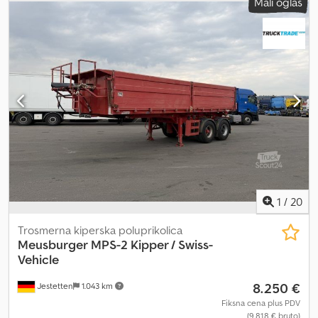
Mali oglas
Amxowa - Tip: SK34/3 - Dvostrani kiper - Aluminijumske stranice -
Bubanj kočnice - LED zadnja svetla - Tehnički pregled (SP)
potreban do: 10.2024 Zadržavamo pravo na greške i
međuvremensku prodaju. Interni broj vozila: 10581 WhatsApp
podrška dostupna! Za pitanja o vozilu ili dodatne informacije pišite
nam preko WhatsAppa.
1
/
20
Trosmerna kiperska poluprikolica
Meusburger
MPS-2 Kipper / Swiss-
Vehicle
8.250 €
Jestetten
1.043 km
Fiksna cena plus PDV
(9.818 € bruto)