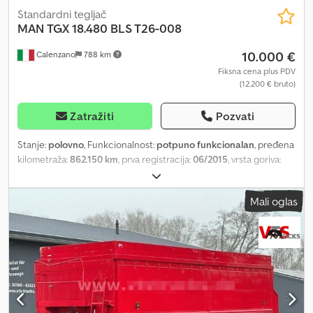
Standardni tegljač
MAN
TGX 18.480 BLS T26-008
10.000 €
Calenzano
788 km
Fiksna cena plus PDV
(12.200 € bruto)
Zatražiti
Pozvati
Stanje:
polovno
, Funkcionalnost:
potpuno funkcionalan
, pređena
kilometraža:
862.150 km
, prva registracija:
06/2015
, vrsta goriva:
dizel
, Vučni kamion, XLX kabina, automatski menjač, retarder,
frižider Djdeyxbztspfx Amxowa
Mali oglas