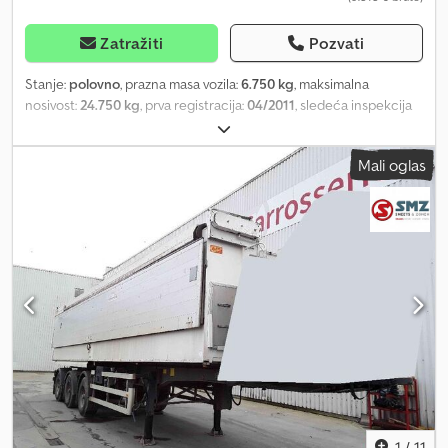
Zatražiti
Pozvati
Stanje:
polovno
, prazna masa vozila:
6.750 kg
, maksimalna
nosivost:
24.750 kg
, prva registracija:
04/2011
, sledeća inspekcija
(TÜV):
10/2025
, ukupna širina:
25.500 mm
, suspencija:
vazduh
,
dimenzija gume:
425 / 65 R 22.5 / 6mm
, dimenzija prednje gume:
Mali oglas
425 / 65 R 22.5 / 6mm
, radna težina:
31.500 kg
,
1
/
11