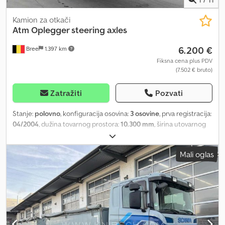
Kamion za otkači
Atm
Oplegger steering axles
6.200 €
Bree
1.397 km
Fiksna cena plus PDV
(7.502 € bruto)
Zatražiti
Pozvati
Stanje:
polovno
, konfiguracija osovina:
3 osovine
, prva registracija:
04/2004
, dužina tovarnog prostora:
10.300 mm
, širina utovarnog
prostora:
2.300 mm
, visina tovarnog prostora:
2.000 mm
, ukupna
dužina:
13.500 mm
, ukupna visina:
3.900 mm
, suspencija:
vazduh
,
Mali oglas
dimenzija gume:
385/65R22.5
, stanje pneumatika:
25 procenat
,
Godina proizvodnje:
2004
, Dimenzije gume: 385/65R22.5 Profil
gume: 25% Kočnice: bubanj kočnice Vešanje: vazdušno vešanje
Prazna masa: 15.510 kg = Informacije o firmi = Molimo da prilikom
upita uvek navedete broj lagera (8 cifara) Kod Smz Smeets &
Zonen: - u poslovanju od 1976. godine, već 65.000 vozila
prodato/1700 godišnje/1000 na lageru - Kompletna usluga od A do