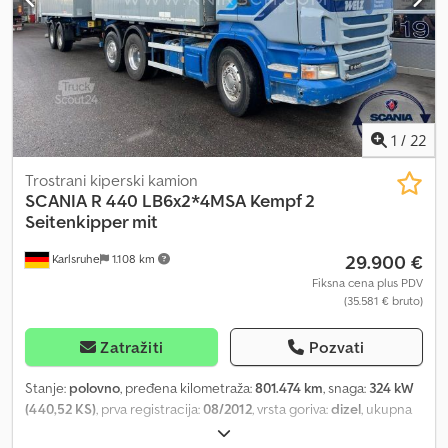
Š, uključujući organizaciju transporta/carinsko označavanje
(dodatno!) - Usluga utovara za najjeftiniji transport širom sveta
Veliki magacin za sve nove i polovne delove: Dwsdsuya Rnepfx
Amxea Uvek oglašavamo sa našim najboljim cenama Posetite nas
za kompletnu ponudu i informacije Dočekujemo vas na 130.000
m2 zemljišta, sa 20.000 m2 magacina i potpuno opremljenom
radionicom. Pogledajte naš video
1
/
22
Trostrani kiperski kamion
SCANIA
R 440 LB6x2*4MSA Kempf 2
Seitenkipper mit
29.900 €
Karlsruhe
1.108 km
Fiksna cena plus PDV
(35.581 € bruto)
Zatražiti
Pozvati
Stanje:
polovno
, pređena kilometraža:
801.474 km
, snaga:
324 kW
(440,52 KS)
, prva registracija:
08/2012
, vrsta goriva:
dizel
, ukupna
težina:
26.000 kg
, konfiguracija osovina:
3 osovine
, sledeća