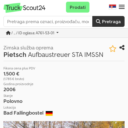
Prodati
Pretraga
/ ... / ID oglasa: A761-53-01
Zimska služba oprema
Pietsch
Aufbaustreuer STA IMSSN
Fiksna cena plus PDV
1.500 €
(1.785 € bruto)
Godina proizvodnje
2006
Stanje
Polovno
Lokacija
Bad Fallingbostel