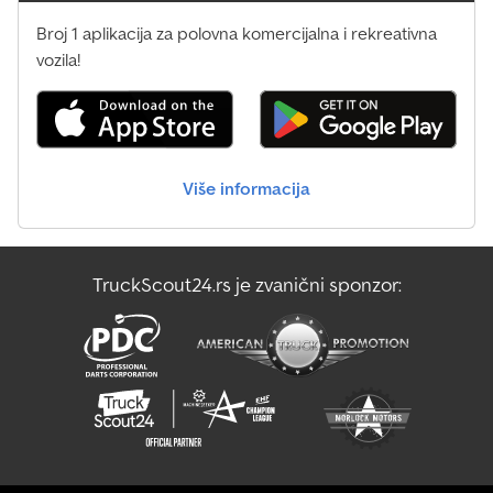
Broj 1 aplikacija za polovna komercijalna i rekreativna
vozila!
Više informacija
TruckScout24.rs je zvanični sponzor: