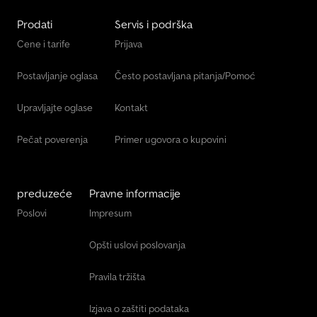
Prodati
Servis i podrška
Cene i tarife
Prijava
Postavljanje oglasa
Često postavljana pitanja/Pomoć
Upravljajte oglase
Kontakt
Pečat poverenja
Primer ugovora o kupovini
preduzeće
Pravne informacije
Poslovi
Impresum
Opšti uslovi poslovanja
Pravila tržišta
Izjava o zaštiti podataka