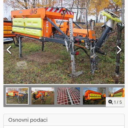
1
/
5
Osnovni podaci