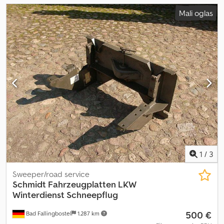
Mali oglas
1
/
3
Sweeper/road service
Schmidt
Fahrzeugplatten LKW
Winterdienst Schneepflug
500 €
Bad Fallingbostel
1.287 km