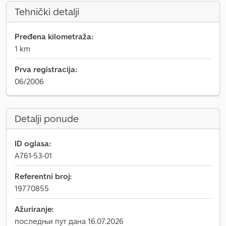
Tehnički detalji
Pređena kilometraža:
1 km
Prva registracija:
06/2006
Detalji ponude
ID oglasa:
A761-53-01
Referentni broj:
19770855
Ažuriranje:
последњи пут дана 16.07.2026