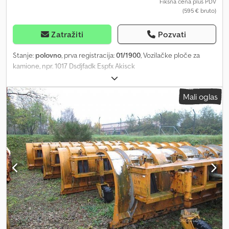
Fiksna cena plus PDV
(595 € bruto)
Zatražiti
Pozvati
Stanje:
polovno
, prva registracija:
01/1900
, Vozilačke ploče za
kamione, npr. 1017 Dsdjfadk Espfx Akisck
Mali oglas