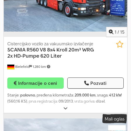
1
/
15
Cistercijsko vozilo za vakuumsko izvlačenje
SCANIA
R560 V8 8x4 Kroll 20m³ WRG
2x HD-Pumpe 620 Liter
Bielefeld
1.280 km
Informacije o ceni
Pozvati
Stanje:
polovno
, pređena kilometraža:
209.000 km
, snaga:
412 kW
(560,16 KS)
, prva registracija:
09/2013
, vrsta goriva:
dizel
,
konfiguracija osovina:
3 osovine
, kočnice:
retarder
, boja:
crvena
,
tip prenosa:
poluautomatski
, emisioni razred:
Euro 5
, zapremina
Mali oglas
tovarnog prostora:
20 m³
, Oprema:
ABS, dizalica, elektronski
program stabilnosti (ESP), grejač za parkiranje, klima uređaj,