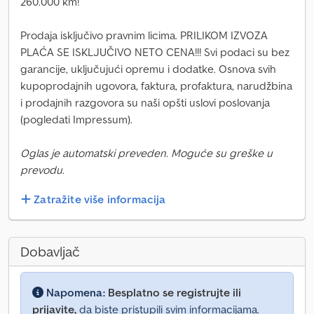
260.000 km!
Prodaja isključivo pravnim licima. PRILIKOM IZVOZA
PLAĆA SE ISKLJUČIVO NETO CENA!!! Svi podaci su bez
garancije, uključujući opremu i dodatke. Osnova svih
kupoprodajnih ugovora, faktura, profaktura, narudžbina
i prodajnih razgovora su naši opšti uslovi poslovanja
(pogledati Impressum).
Oglas je automatski preveden. Moguće su greške u
prevodu.
Zatražite više informacija
Dobavljač
Napomena:
Besplatno se registrujte ili
prijavite,
da biste pristupili svim informacijama.