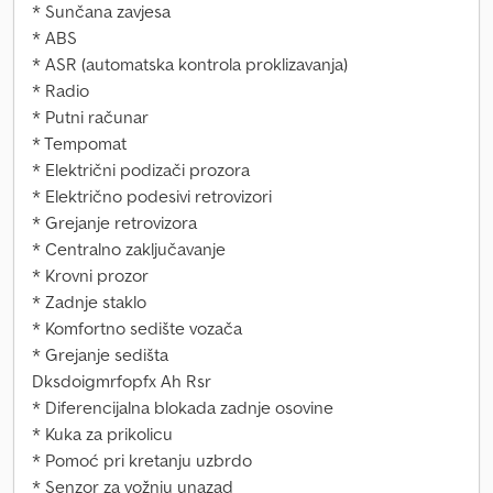
* Sunčana zavjesa
* ABS
* ASR (automatska kontrola proklizavanja)
* Radio
* Putni računar
* Tempomat
* Električni podizači prozora
* Električno podesivi retrovizori
* Grejanje retrovizora
* Centralno zaključavanje
* Krovni prozor
* Zadnje staklo
* Komfortno sedište vozača
* Grejanje sedišta
Dksdoigmrfopfx Ah Rsr
* Diferencijalna blokada zadnje osovine
* Kuka za prikolicu
* Pomoć pri kretanju uzbrdo
* Senzor za vožnju unazad