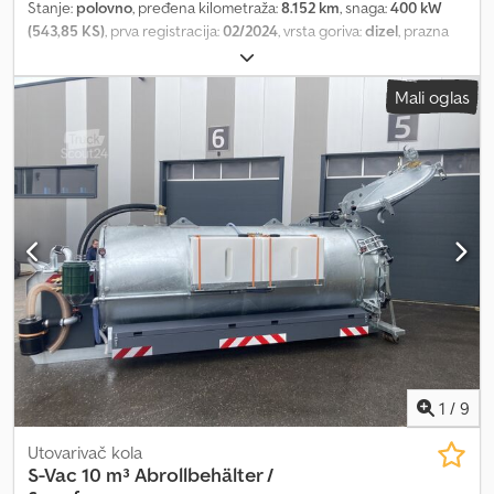
Stanje:
polovno
, pređena kilometraža:
8.152 km
, snaga:
400 kW
bara 1x Hammelmann HDP 146 oko 309 l/min pri 200 bara 1x
(543,85 KS)
, prva registracija:
02/2024
, vrsta goriva:
dizel
, prazna
Hammelmann HDP 146 oko 309 l/min pri 200 bara Veliki HD kolut:
masa vozila:
11.225 kg
, maksimalna nosivost:
6.775 kg
, ukupna
DN 32 za oko 320 metara (plastika) sa brojačem metara Mali HD
težina:
40.000 kg
, konfiguracija osovina:
4x2
, sledeća inspekcija
kolut: DN 12 za oko 80 metara (guma) Povrat vode: Proizvođač:
Mali oglas
(TÜV):
02/2024
, kabina vozača:
dnevna kabina
, tip prenosa:
Caprari Tip: Mec-AZ2/65 B oko 570 litara/min Dodatne liste
automatski
, emisioni razred:
Euro 6
, broj sedišta:
2
, ukupna širina:
opreme, tehnički podaci ili fotografije na upit!!! Podaci bez
25.500 mm
, radna težina:
18.000 kg
, Oprema:
dizalica, klima
garancije/uz mogućnost greške! Informacije na internetu su
uređaj
,
neobavezujući opisi i ne predstavljaju garantovane karakteristike.
Prodavac ne odgovara za greške, greške u unosu i prenosu
podataka. Zadržavamo pravo na izmenu. Stalan otkup i prodaja,
kao i zamena i iznajmljivanje komunalne opreme, vozila za čišćenje
i odvodnjavanje kanala, odvoz tečnog i opasnog otpada.
Dsdevvfhgjpfx Ah Rjkr !!! Cenovne ponude se daju isključivo na
pismeni zahtev putem email-a uz dostavljanje adrese preduzeća !!!
1
/
9
Utovarivač kola
S-Vac 10 m³ Abrollbehälter /