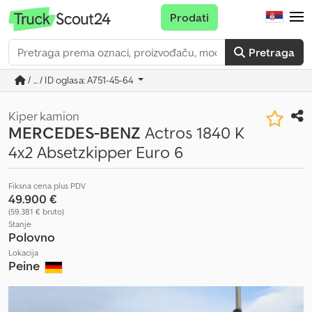
Prodati
Pretraga
/ ... / ID oglasa: A751-45-64
Kiper kamion
MERCEDES-BENZ
Actros 1840 K
4x2 Absetzkipper Euro 6
Fiksna cena plus PDV
49.900 €
(59.381 € bruto)
Stanje
Polovno
Lokacija
Peine