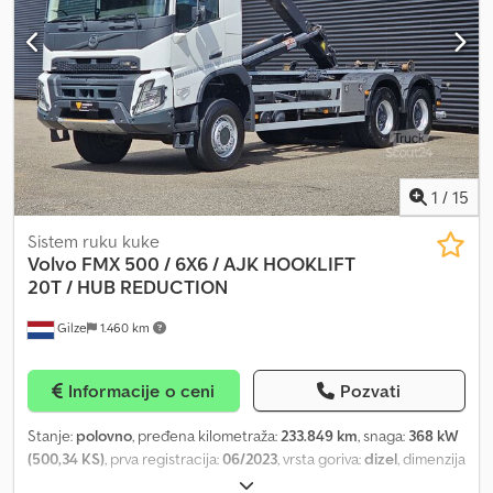
Krovni spojler - Duga svetla - Tih rad - Ograničivač brzine -
Vazdušno oslanjanje - Vazdušna sirena - Filter čestica - Kabina za
spavanje Dodpfx Aouu Diish Rekr - Suncobran - Kontrola
stabilnosti - Pomoćno grejanje - Kutija za alat - Pogonsko vratilo
(PTO) = Dodatne informacije = Prednja osovina 1: Upravljiva
Prednja osovina 2: Upravljiva Zadnja osovina 1: Upravljiva Marka
nadogradnje: STOKOTA Tehničko stanje: veoma dobro Vizuelno
stanje: veoma dobro Cena: Na upit
1
/
15
Sistem ruku kuke
Volvo
FMX 500 / 6X6 / AJK HOOKLIFT
20T / HUB REDUCTION
Gilze
1.460 km
Informacije o ceni
Pozvati
Stanje:
polovno
, pređena kilometraža:
233.849 km
, snaga:
368 kW
(500,34 KS)
, prva registracija:
06/2023
, vrsta goriva:
dizel
, dimenzija
gume:
385/65R22.5
, konfiguracija osovina:
6x6
, gorivo:
dizel
,