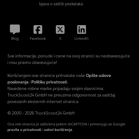
Izjava o zaštiti podataka
Blog
Facebook
X
LinkedIn
Sve informacije, ponude i cene na ovoj stranici su neobavezujuće
i nisu pravno obavezujuće!
Korišćenjem ove stranice prihvatate naše
Opšte uslove
poslovanja
i
Politiku privatnosti
.
Navedene robne marke pripadaju svojim vlasnicima.
TruckScout24 GmbH ne preuzima odgovornost za sadržaj
povezanih eksternih internet stranica.
© 2000 - 2026 TruckScout24 GmbH
Ova veb-stranica je zaštićena putem reCAPTCHA i primenjuju se Google
pravila o privatnosti
i
uslovi korišćenja
.