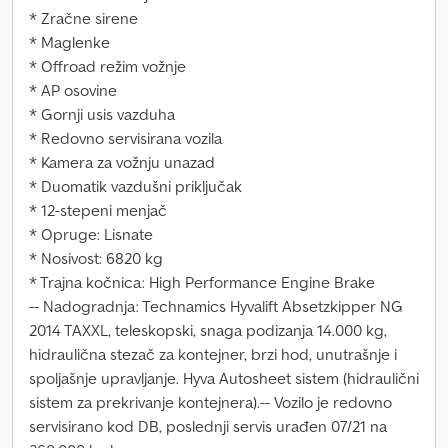
* Zračne sirene
* Maglenke
* Offroad režim vožnje
* AP osovine
* Gornji usis vazduha
* Redovno servisirana vozila
* Kamera za vožnju unazad
* Duomatik vazdušni priključak
* 12-stepeni menjač
* Opruge: Lisnate
* Nosivost: 6820 kg
* Trajna kočnica: High Performance Engine Brake
-- Nadogradnja: Technamics Hyvalift Absetzkipper NG
2014 TAXXL, teleskopski, snaga podizanja 14.000 kg,
hidraulična stezač za kontejner, brzi hod, unutrašnje i
spoljašnje upravljanje. Hyva Autosheet sistem (hidraulični
sistem za prekrivanje kontejnera).-- Vozilo je redovno
servisirano kod DB, poslednji servis urađen 07/21 na