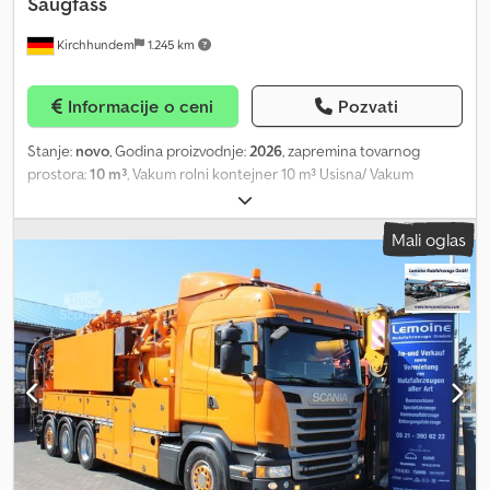
Saugfass
Kirchhundem
1.245 km
Informacije o ceni
Pozvati
Stanje:
novo
, Godina proizvodnje:
2026
, zapremina tovarnog
prostora:
10 m³
, Vakum rolni kontejner 10 m³ Usisna/ Vakum
cisterna • Na podramu DIN 30722 – dužina 6060 mm • Čelični
rezervoar, kapaciteta 10.000 litara Dkodpfx Asu Iuf Noh Rjr •
Mali oglas
Kontejner i podram pocinkovani vrućim cinkovanjem • Ugaoni ram
celom dužinom, u kontinuitetu zavaren • Projektovan za
maksimalni pritisak 0,5 bara • Projektovan za maksimalni vakum 1,0
bar • 2 komada separatora tečnosti • Sigurnosni sistem: Poklopac
otvora, regulacioni ventil • Sigurnosni otvor sa povratnim ventilom
protiv prelivanja • Mehanički indikator nivoa sa skalom • 2
unutrašnje pregrade protiv ljuljanja, ojačane T-profil prstenom •
Usisni priključak na zadnjem dnu 4" x Ø108 Perrot priključak •
Usisni priključak sa leve strane 4" x Ø108 Perrot priključak • Kutije
za alat i creva sa poklopcem sa obe strane, zaključavanje •
Motorna jedinica postavljena između kontejnera i prednjeg rolo