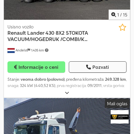
1
/
15
Usisno vozilo
Renault
Lander 430 8X2 STOKOTA
VACUUM/HOGEDRUK /COMBI/K...
Andelst
1.435 km
Informacije o ceni
Pozvati
Stanje:
veoma dobro (polovno)
, pređena kilometraža:
249.328 km
,
snaga:
324 kW (440,52 KS)
, prva registracija:
09/2011
, vrsta goriva:
dizel
, boja:
narandžasta
, konfiguracija osovina:
8x2
, gorivo:
dizel
,
međuosovinsko rastojanje:
5.650 mm
, kabina vozača:
kabina za
Mali oglas
spavanje
, tip prenosa:
mehanički
, emisioni razred:
Euro 5
, Godina
proizvodnje:
2011
, Oprema:
ABS, električno podesivo ogledalo,
električno podešavanje prozora, filter za čađ, grejač za
parkiranje, klima uređaj, maglenke, spojler, tempomat
, =
Dodatne opcije i oprema = - Aluminijumski rezervoar za gorivo -