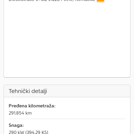
Tehnički detalji
Pređena kilometraža:
291.854 km
Snaga:
290 kW (394,29 KS)