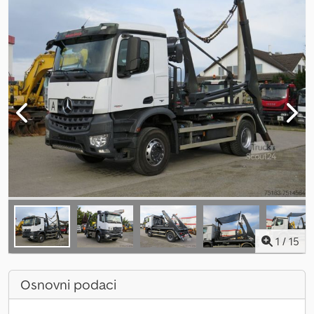
1
/
15
Osnovni podaci