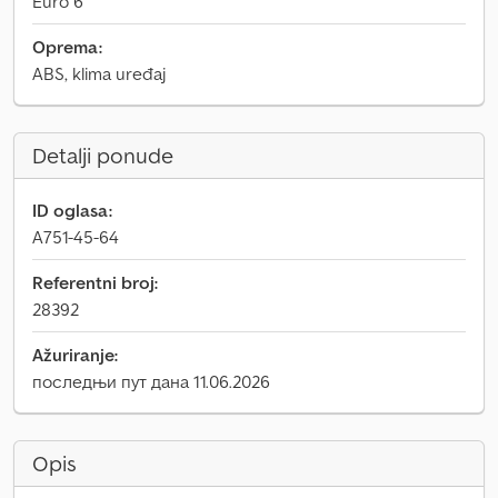
Euro 6
Oprema:
ABS, klima uređaj
Detalji ponude
ID oglasa:
A751-45-64
Referentni broj:
28392
Ažuriranje:
последњи пут дана 11.06.2026
Opis