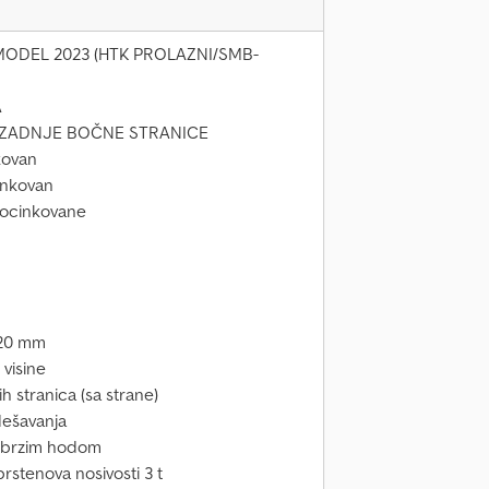
ODEL 2023 (HTK PROLAZNI/SMB-
A
ZADNJE BOČNE STRANICE
kovan
inkovan
pocinkovane
420 mm
visine
stranica (sa strane)
dešavanja
 i brzim hodom
stenova nosivosti 3 t