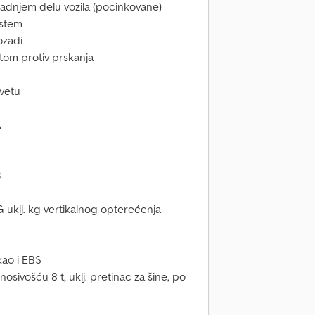
zadnjem delu vozila (pocinkovane)
istem
ozadi
titom protiv prskanja
svetu
A
3
uklj. kg vertikalnog opterećenja
 kao i EBS
osivošću 8 t, uklj. pretinac za šine, po