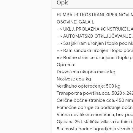
Opis
HUMBAUR TROSTRANI KIPER NOVI M
OSOVINE) GALA L
=> UKLJ. PROLAZNA KONSTRUKCIJ
=> AUTOMATSKO OTKLJUČAVANJE 
=> Šasijski ram uronjen i toplo pocin
=> Ram sanduka uronjen i toplo poc
=> Bočne stranice uronjene i toplo 
Oprema:
Dozvoljena ukupna masa: kg
Nosivost: cca. kg
Vertikalno opterećenje: 500 kg
Transportna površina cca. 5020 x 2
Čelične bočne stranice cca. 450 mm 
Pomoćne opruge za podizanje bočnih 
Vučna cev fiksno montirana, bez po
Ojačana 25 t statička vitla sa radnim
8 u mostu podne ugradjenih veznih pr