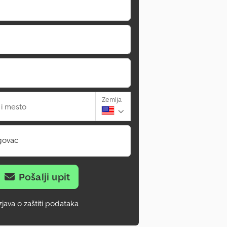
Zemlja
 i mesto
govac
Pošalji upit
zjava o zaštiti podataka