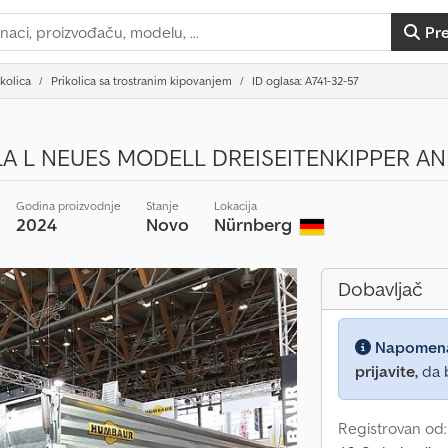
Pr
ikolica
Prikolica sa trostranim kipovanjem
ID oglasa: A741-32-57
LA L NEUES MODELL DREISEITENKIPPER A
Godina proizvodnje
Stanje
Lokacija
2024
Novo
Nürnberg
Dobavljač
Napomen
prijavite,
da b
Registrovan od: