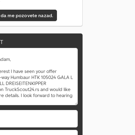
e
 da me pozovete nazad.
IT