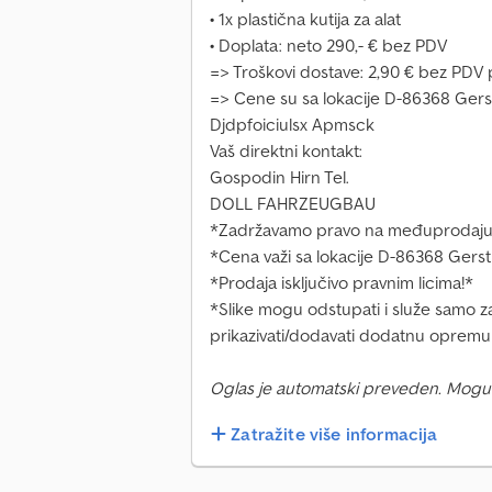
• 1x plastična kutija za alat
• Doplata: neto 290,- € bez PDV
=> Troškovi dostave: 2,90 € bez PDV
=> Cene su sa lokacije D-86368 Ger
Djdpfoiciulsx Apmsck
Vaš direktni kontakt:
Gospodin Hirn Tel.
DOLL FAHRZEUGBAU
*Zadržavamo pravo na međuprodaju 
*Cena važi sa lokacije D-86368 Gers
*Prodaja isključivo pravnim licima!*
*Slike mogu odstupati i služe samo z
prikazivati/dodavati dodatnu opremu
Oglas je automatski preveden. Mogu
Zatražite više informacija