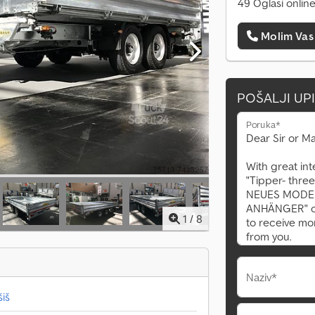
49 Oglasi onlin
Molim Vas
POŠALJI UP
Poruka*
1
/
8
Naziv*
iš