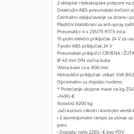
2 sklopive i teleskopske potpore na 
Dvokružni ABS pneumatski kočioni s
Centralno zaključavanje sa strane i p
Plastični blatobrani sa anti-spray zaš
Pneumatici: 4 x 235/75 R17,5 inča
15-polni elektro priključak 24 V za ra
7-polni ABS priključak 24 V
Pneumatski priključci CRVENA i ŽUT
Ø 40 mm DIN vučna kuka
Visina kuke cca. 800 mm
Hidraulični priključak: utikač SVK BG
Opcionalno uz doplatu nudimo:
* Povećanje ukupne mase na kg ZGG 
=1490,-€
Nosivost 9200 kg
Jači kočioni cilindri i kontrolni ventili
• 2 aluminijumske rampe za utovar sa n
paru
• Doplata: neto 2250,- € bez PDV