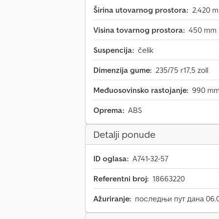
Širina utovarnog prostora:
2.420 
Visina tovarnog prostora:
450 mm
Suspencija:
čelik
Dimenzija gume:
235/75 r17,5 zoll
Međuosovinsko rastojanje:
990 m
Oprema:
ABS
Detalji ponude
ID oglasa:
A741-32-57
Referentni broj:
18663220
Ažuriranje:
последњи пут дана 06.