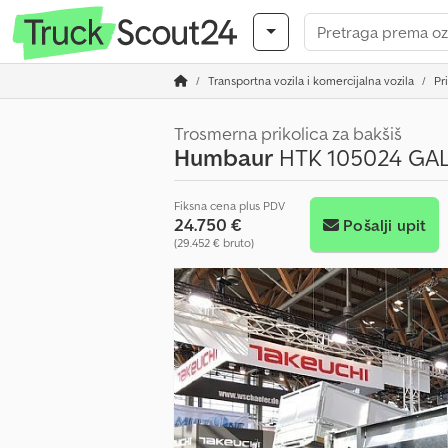
Transportna vozila i komercijalna vozila
Pr
Trosmerna prikolica za bakšiš
Humbaur
HTK 105024 GA
Fiksna cena plus PDV
24.750 €
Pošalji upit
(29.452 € bruto)