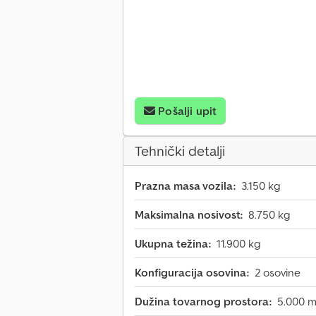
Pošalji upit
Tehnički detalji
Prazna masa vozila:
3.150 kg
Maksimalna nosivost:
8.750 kg
Ukupna težina:
11.900 kg
Konfiguracija osovina:
2 osovine
Dužina tovarnog prostora:
5.000 