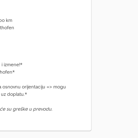
 po km
sthofen
i izmene!*
thofen*
a osnovnu orijentaciju => mogu
 uz doplatu.*
će su greške u prevodu.