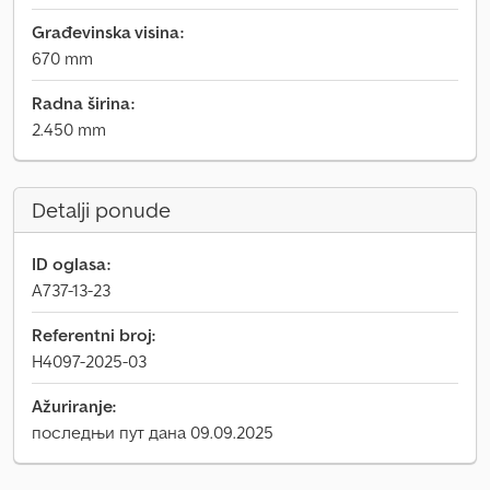
Građevinska visina:
670 mm
Radna širina:
2.450 mm
Detalji ponude
ID oglasa:
A737-13-23
Referentni broj:
H4097-2025-03
Ažuriranje:
последњи пут дана 09.09.2025