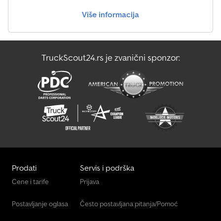
držač za utičnicu - okvir varen Ukupna masa: 2700kg Tip utičnice:
Više informacija
13-pinska Sopstvena težina: 602kg Nosivost: 2098kg Ukupna
dužina: 5550mm Ukupna širina: 2040mm Ukupna visina: 780mm
Dužina utovarne površine: 4040mm Širina utovarne površine:
1900mm Točak za oslonac: Da Kočnica: Da Klinovi za točkove: Da
TruckScout24.rs je zvanični sponzor:
Amortizeri: Ne (Doplata: 199,- evra za proširenje na 100km/h)
Dimenzije šina: Širina: 30 cm Dužina: 120 cm
Prodati
Servis i podrška
Cene i tarife
Prijava
Postavljanje oglasa
Često postavljana pitanja/Pomoć