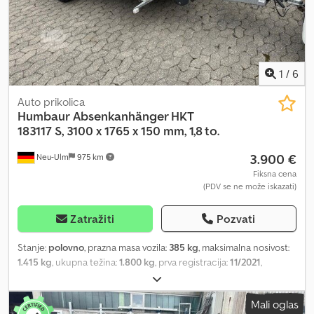
1
/
6
Auto prikolica
Humbaur
Absenkanhänger HKT
183117 S, 3100 x 1765 x 150 mm, 1,8 to.
3.900 €
Neu-Ulm
975 km
Fiksna cena
(PDV se ne može iskazati)
Zatražiti
Pozvati
Stanje:
polovno
, prazna masa vozila:
385 kg
, maksimalna nosivost:
1.415 kg
, ukupna težina:
1.800 kg
, prva registracija:
11/2021
,
sledeća inspekcija (TÜV):
04/2028
, dužina tovarnog prostora:
3.100
mm
, širina utovarnog prostora:
1.765 mm
, visina tovarnog prostora:
Mali oglas
150 mm
, zapremina tovarnog prostora:
1,1 m³
, boja:
ostalo
,