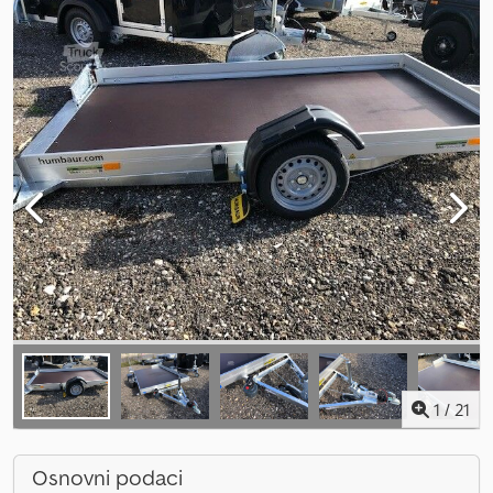
1
/
21
Osnovni podaci