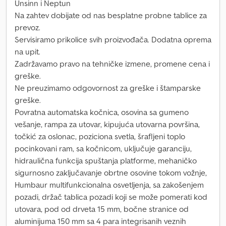
Unsinn i Neptun
Na zahtev dobijate od nas besplatne probne tablice za
prevoz.
Servisiramo prikolice svih proizvođača. Dodatna oprema
na upit.
Zadržavamo pravo na tehničke izmene, promene cena i
greške.
Ne preuzimamo odgovornost za greške i štamparske
greške.
Povratna automatska kočnica, osovina sa gumeno
vešanje, rampa za utovar, kipujuća utovarna površina,
točkić za oslonac, poziciona svetla, šrafljeni toplo
pocinkovani ram, sa kočnicom, uključuje garanciju,
hidraulična funkcija spuštanja platforme, mehaničko
sigurnosno zaključavanje obrtne osovine tokom vožnje,
Humbaur multifunkcionalna osvetljenja, sa zakošenjem
pozadi, držač tablica pozadi koji se može pomerati kod
utovara, pod od drveta 15 mm, bočne stranice od
aluminijuma 150 mm sa 4 para integrisanih veznih