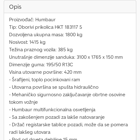
Opis
Proizvođač: Humbaur
Tip: Oborivi prikolica HKT 183117 S
Dozvoljena ukupna masa: 1800 kg
Nosivost: 1415 kg
Težina praznog vozila: 385 kg
Unutrašnje dimenzije sanduka: 3100 x 1765 x 150 mm
Dimenzije guma: 195/50 R13C
Visina utovarne površine: 420 mm
- Šrafljeni, toplo pocinkovani ram
- Utovarna površina se spušta hidraulično
- Mehaničko sigurnosno zaključavanje obrtne osovine
tokom vožnje
- Humbaur multifunkcionalna osvetljenja
- Sa zakošenjem pozadi za lakše natovaranje
- Držač registarske tablice pozadi, može da se pomera
radi lakšeg utovara
- Pod od drveta debljine 15 mm