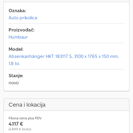
Oznaka:
Auto prikolica
Proizvođač:
Humbaur
Model:
Absenkanhänger HKT 183117 S, 3100 x 1765 x 150 mm,
1,8 to.
Stanje:
novo
Cena i lokacija
Fiksna cena plus PDV
4.117 €
(4.899 € bruto)