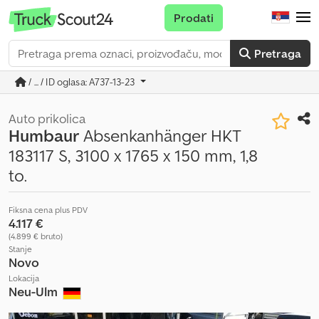
Prodati
Pretraga
/ ... / ID oglasa: A737-13-23
Auto prikolica
Humbaur
Absenkanhänger HKT
183117 S, 3100 x 1765 x 150 mm, 1,8
to.
Fiksna cena plus PDV
4.117 €
(4.899 € bruto)
Stanje
Novo
Lokacija
Neu-Ulm