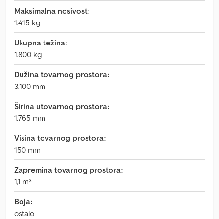
Maksimalna nosivost:
1.415 kg
Ukupna težina:
1.800 kg
Dužina tovarnog prostora:
3.100 mm
Širina utovarnog prostora:
1.765 mm
Visina tovarnog prostora:
150 mm
Zapremina tovarnog prostora:
1,1 m³
Boja:
ostalo