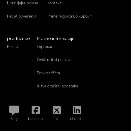
Upravljajte oglase
Kontakt
Pečat poverenja
Primer ugovora o kupovini
preduzeće
Pravne informacije
Poslovi
Impresum
Opšti uslovi poslovanja
Pravila tržišta
Izjava o zaštiti podataka
Blog
Facebook
X
LinkedIn