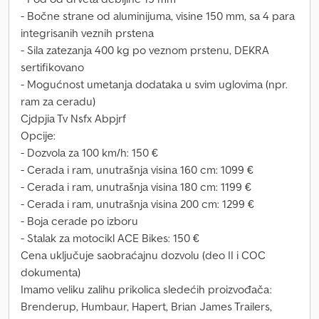
- Bočne strane od aluminijuma, visine 150 mm, sa 4 para
integrisanih veznih prstena
- Sila zatezanja 400 kg po veznom prstenu, DEKRA
sertifikovano
- Mogućnost umetanja dodataka u svim uglovima (npr.
ram za ceradu)
Cjdpjia Tv Nsfx Abpjrf
Opcije:
- Dozvola za 100 km/h: 150 €
- Cerada i ram, unutrašnja visina 160 cm: 1099 €
- Cerada i ram, unutrašnja visina 180 cm: 1199 €
- Cerada i ram, unutrašnja visina 200 cm: 1299 €
- Boja cerade po izboru
- Stalak za motocikl ACE Bikes: 150 €
Cena uključuje saobraćajnu dozvolu (deo II i COC
dokumenta)
Imamo veliku zalihu prikolica sledećih proizvođača:
Brenderup, Humbaur, Hapert, Brian James Trailers,