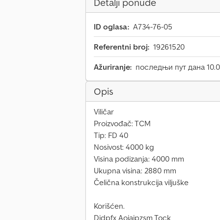
Detalji ponude
ID oglasa:
A734-76-05
Referentni broj:
19261520
Ažuriranje:
последњи пут дана 10.0
Opis
Viličar
Proizvođač: TCM
Tip: FD 40
Nosivost: 4000 kg
Visina podizanja: 4000 mm
Ukupna visina: 2880 mm
Čelična konstrukcija viljuške
Korišćen.
Djdpfx Aoiaipzsm Tock