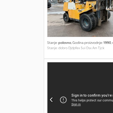
Stanje:
polovno
, Godina proizvodnje:
1990
,
Stanje: dobro Djdpfex Sui Dsx Am Tjck