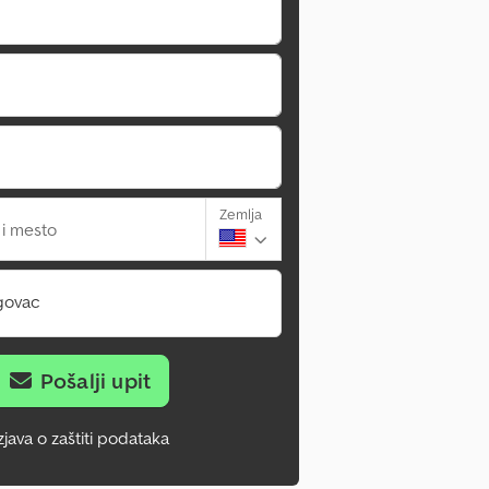
Zemlja
 i mesto
govac
Pošalji upit
zjava o zaštiti podataka