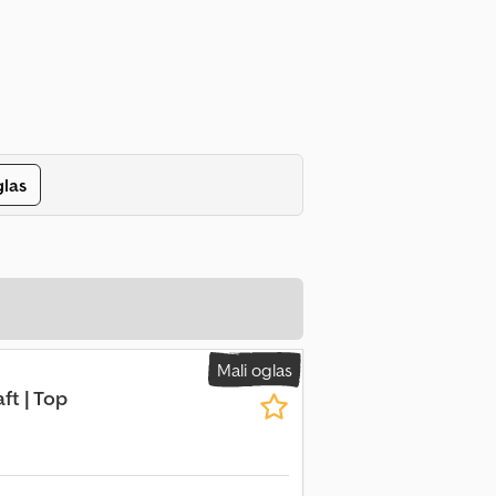
glas
Mali oglas
ft | Top