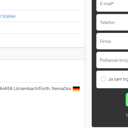
E-mail*
 Stabler
Telefon
Firma
Poštanski broj
Ja sam tr
, 64658 Lörzenbach/Fürth, Nemačka
I