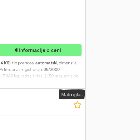
Informacije o ceni
44 KS)
, tip prenosa:
automatski
, dimenzija
04 km
, prva registracija:
06/2000
,
:
17.040 kg
, radna širina:
2.150 mm
, emisioni
kt osoba za prodaju: Frank Rau / ruski /
tepeni, automatski menjač, dizel, osnovna
Mali oglas
ervo volan, video Tip nadogradnje: Hyster
ke su moguće.