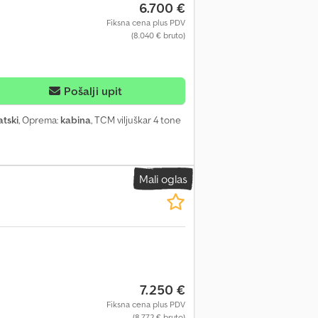
6.700 €
Fiksna cena plus PDV
(8.040 € bruto)
Pošalji upit
tski
, Oprema:
kabina
, TCM viljuškar 4 tone
Mali oglas
7.250 €
Fiksna cena plus PDV
(8.772 € bruto)