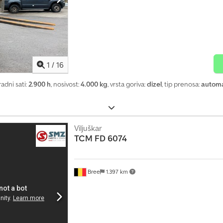
1
/
16
 radni sati:
2.900 h
, nosivost:
4.000 kg
, vrsta goriva:
dizel
, tip prenosa:
automa
Viljuškar
TCM
FD 6074
Bree
1.397 km