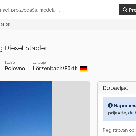
Pr
-76-05
 Diesel Stabler
Stanje
Lokacija
Polovno
Lörzenbach/Fürth
Dobavljač
Napomen
prijavite,
da b
Registrovan od