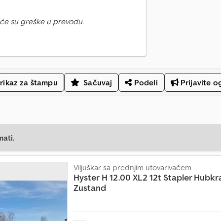
će su greške u prevodu.
rikaz za štampu
Sačuvaj
Podeli
Prijavite o
mati.
Viljuškar sa prednjim utovarivačem
Hyster
H 12.00 XL2 12t Stapler Hubkra
Zustand