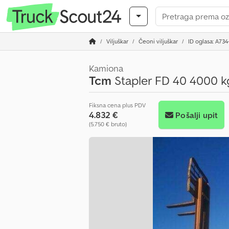
Viljuškar
Čeoni viljuškar
ID oglasa: A734
Kamiona
Tcm
Stapler FD 40 4000 kg
Fiksna cena plus PDV
4.832 €
Pošalji upit
(5.750 € bruto)