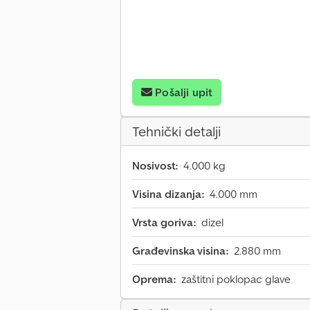
Pošalji upit
Tehnički detalji
Nosivost:
4.000 kg
Visina dizanja:
4.000 mm
Vrsta goriva:
dizel
Građevinska visina:
2.880 mm
Oprema:
zaštitni poklopac glave