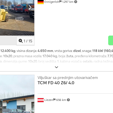
Ennigerloh
1.297 km
1
/
15
:
12.400 kg
, visina dizanja:
4.650 mm
, vrsta goriva:
dizel
, snaga:
118 kW (160,
me:
10x20
, prazna masa vozila:
17.040 kg
, boja:
žuta
, pređena kilometraža:
7.7
lo
, dimenzija gume:
10x20
, broj sedišta:
1
, kabina vozača:
ostalo
, radna težina
a, kompresovani vazdušni kočioni sistem, zaštitni poklopac glave
, Konta
ki / engleski / nemački - Usluga registracije, HU/SP/UVV, prevoz do luke 4-s
na oprema Pneumatska kočnica, spreman za vožnju, kabina, zaštitni krov, s
Viljuškar sa prednjim utovarivačem
TCM
FD 40 Z6/ 4.0
mm, visina podizanja 4650 mm, vrhunsko stanje Dcjdpfx Aji A Eayem Tek Greš
Liezen
656 km