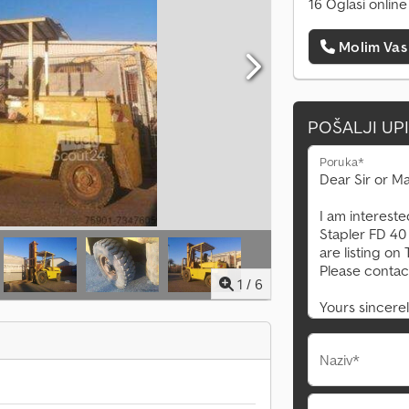
16 Oglasi online
Molim Vas
POŠALJI UP
Poruka*
1
/
6
Naziv*