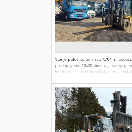
Stanje:
polovno
, radni sati:
7.704 h
, nosivost
prednje gume:
10x20
, dimenzija zadnje gu
konfiguracija osovina:
4x2
, suspencija:
osta
razred:
nijedno
, gorivo:
dizel
, Oprema:
kabin
engleski / nemački - Bachar Ibrahim / araps
boja: žuta, pogon na prednje točkove Dodat
H12.00 XL2 nosivost 12t, širina traga 2150 