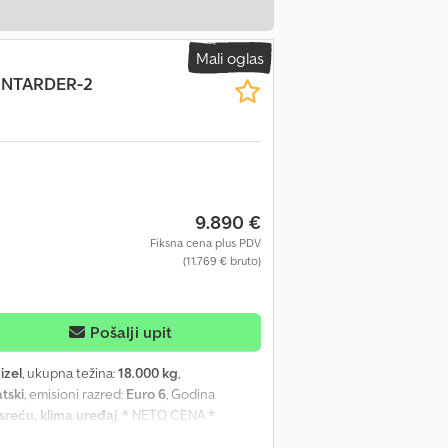
Mali oglas
-INTARDER-2
9.890 €
Fiksna cena plus PDV
(11.769 € bruto)
Pošalji upit
izel
, ukupna težina:
18.000 kg
,
tski
, emisioni razred:
Euro 6
, Godina
esreću, klima uređaj
, * NETO CENA *
ato/vazdušno vešanje * Asistent za hitno