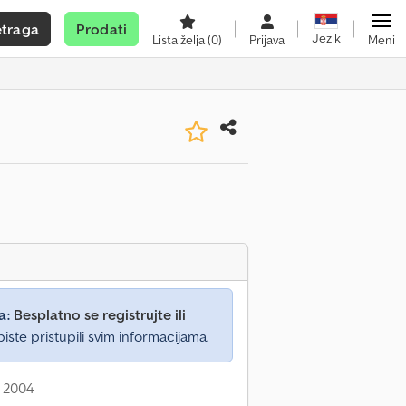
etraga
Prodati
Jezik
Lista želja
(0)
Prijava
Meni
a:
Besplatno se registrujte ili
iste pristupili svim informacijama.
: 2004