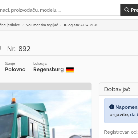
Pr
čne jedinice
Volumenska tegljač
ID oglasa: A734-29-49
- Nr.: 892
Stanje
Lokacija
Polovno
Regensburg
Dobavljač
Napomen
prijavite,
da b
Registrovan od