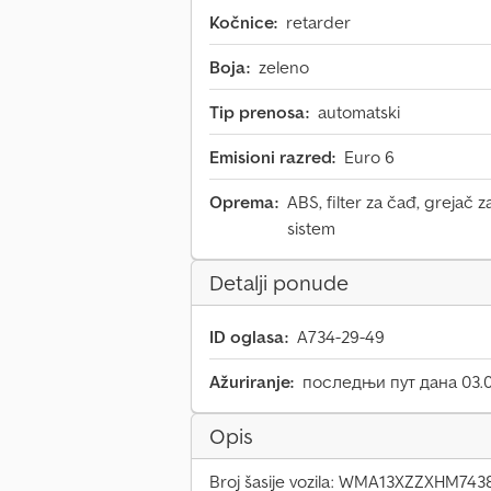
Kočnice:
retarder
Boja:
zeleno
Tip prenosa:
automatski
Emisioni razred:
Euro 6
Oprema:
ABS, filter za čađ, grejač z
sistem
Detalji ponude
ID oglasa:
A734-29-49
Ažuriranje:
последњи пут дана 03.0
Opis
Broj šasije vozila: WMA13XZZXHM743