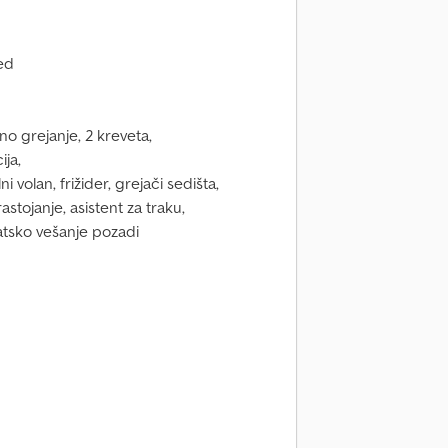
ed
no grejanje, 2 kreveta,
ja,
 volan, frižider, grejači sedišta,
tojanje, asistent za traku,
sko vešanje pozadi