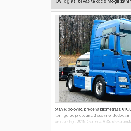
Ovi oglasi bi vas takođe mogli zani
Stanje:
polovno
, pređena kilometraža:
610.
konfiguracija osovina:
2 osovine
, sledeća i
proizvodnje:
2018
, Oprema:
ABS, elektronski
Oštećenje motora, pukotina u bloku Dcodpfx