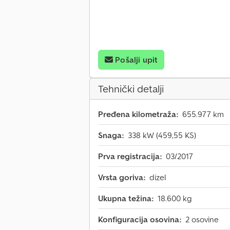
Pošalji upit
Tehnički detalji
Pređena kilometraža:
655.977 km
Snaga:
338 kW (459,55 KS)
Prva registracija:
03/2017
Vrsta goriva:
dizel
Ukupna težina:
18.600 kg
Konfiguracija osovina:
2 osovine