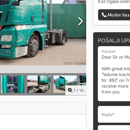
632 Oglasi onli
Molim Vas
POŠALJI UP
Poruka*
1
/
14
Naziv*