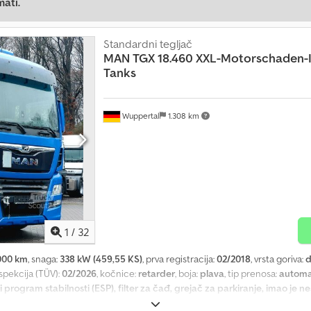
mati.
Standardni tegljač
MAN
TGX 18.460 XXL-Motorschaden
Tanks
Wuppertal
1.308 km
1
/
32
000 km
, snaga:
338 kW (459,55 KS)
, prva registracija:
02/2018
, vrsta goriva:
d
nspekcija (TÜV):
02/2026
, kočnice:
retarder
, boja:
plava
, tip prenosa:
automa
 program stabilnosti (ESP), filter za čađ, grejač za parkiranje, imao je n
syklgpo Ahlok * XXL kabina sa 2 ležaja * ACC upozorenje na razmak * Lisn