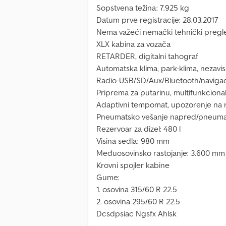
Sopstvena težina: 7.925 kg
Datum prve registracije: 28.03.2017
Nema važeći nemački tehnički pregl
XLX kabina za vozača
RETARDER, digitalni tahograf
Automatska klima, park-klima, nezavis
Radio-USB/SD/Aux/Bluetooth/navigaci
Priprema za putarinu, multifunkcionalni
Adaptivni tempomat, upozorenje na ras
Pneumatsko vešanje napred/pneumat
Rezervoar za dizel: 480 l
Visina sedla: 980 mm
Međuosovinsko rastojanje: 3.600 mm
Krovni spojler kabine
Gume:
1. osovina 315/60 R 22.5
2. osovina 295/60 R 22.5
Dcsdpsiac Ngsfx Ahlsk