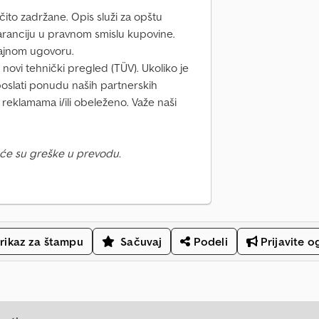
ito zadržane. Opis služi za opštu
 garanciju u pravnom smislu kupovine.
ajnom ugovoru.
ovi tehnički pregled (TÜV). Ukoliko je
oslati ponudu naših partnerskih
 reklamama i/ili obeleženo. Važe naši
će su greške u prevodu.
rikaz za štampu
Sačuvaj
Podeli
Prijavite o