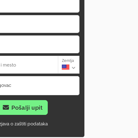
Zemlja
 i mesto
govac
Pošalji upit
zjava o zaštiti podataka