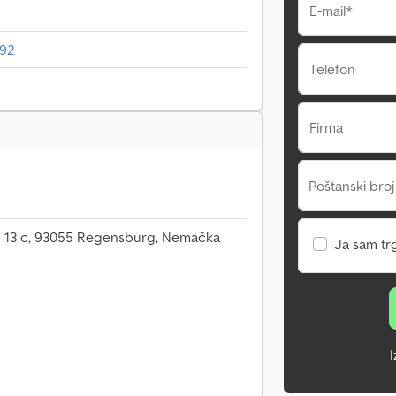
E-mail*
892
Telefon
Firma
Poštanski broj
. 13 c, 93055 Regensburg, Nemačka
Ja sam tr
I