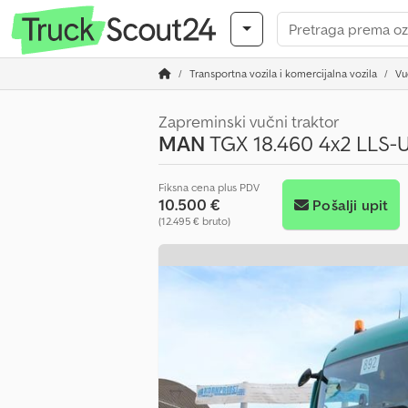
Transportna vozila i komercijalna vozila
Vu
Zapreminski vučni traktor
MAN
TGX 18.460 4x2 LLS-U 
Fiksna cena plus PDV
10.500 €
Pošalji upit
(12.495 € bruto)