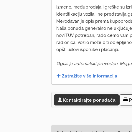
Izmene, međuprodaja i greške su izrič
identifikaciju vozila i ne predstavlja
Merodavan je opis prema kupoprod
Naša ponuda generalno ne uključuje n
novi TÜV potreban, rado ćemo vam p
radionica! Vozilo može biti oblepljeno
opšti uslovi isporuke i plaćanja.
Oglas je automatski preveden. Mogu
Zatražite više informacija
Kontaktirajte ponuđača
P