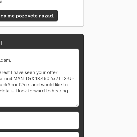
ne
 da me pozovete nazad.
IT