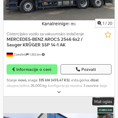
1
/
20
Cistercijsko vozilo za vakuumsko izvlačenje
MERCEDES-BENZ
AROCS 2546 6x2 /
Sauger KRÜGER SSP 14-1 AK
Coesfeld
1.353 km
Informacije o ceni
Pozvati
Stanje:
novo
, snaga:
335 kW (455,47 KS)
, vrsta goriva:
dizel
,
ukupna težina:
26.000 kg
, konfiguracija osovina:
3 osovine
, boja:
bela
, tip prenosa:
automatski
, ukupna širina:
2.550 mm
, ukupna
visina:
3.720 mm
, Godina proizvodnje:
2026
, Oprema:
ABS,
Mali oglas
elektronski program stabilnosti (ESP), klima uređaj, navigacioni
sistem
, ++ KUPOVINA ++ IZNAJMLJIVANJE ++ KUPOVINA ++
IZNAJMLJIVANJE ++ KUPOVINA ++ Interni broj: #598 Krüger