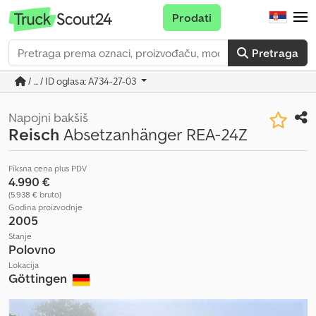
Prodati
Pretraga
/ ... / ID oglasa: A734-27-03
Napojni bakšiš
Reisch
Absetzanhänger REA-24Z
Fiksna cena plus PDV
4.990 €
(5.938 € bruto)
Godina proizvodnje
2005
Stanje
Polovno
Lokacija
Göttingen