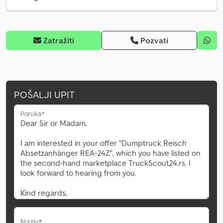
Zatražiti
Pozvati
POŠALJI UPIT
Poruka*
Naziv*