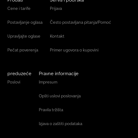
Cene i tarife
Prijava
Postavljanje oglasa
Često postavljana pitanja/Pomoć
Upravljajte oglase
Kontakt
Pečat poverenja
Primer ugovora o kupovini
preduzeće
Pravne informacije
Poslovi
Impresum
Opšti uslovi poslovanja
Pravila tržišta
Izjava o zaštiti podataka