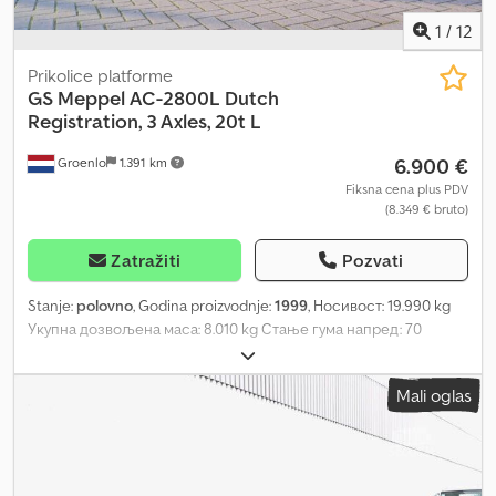
1
/
12
Prikolice platforme
GS
Meppel AC-2800L Dutch
Registration, 3 Axles, 20t L
6.900 €
Groenlo
1.391 km
Fiksna cena plus PDV
(8.349 € bruto)
Zatražiti
Pozvati
Stanje:
polovno
, Godina proizvodnje:
1999
, Носивост: 19.990 kg
Укупна дозвољена маса: 8.010 kg Стање гума напред: 70
Chedpfsutw I Njx Akrea Стање гума позади: 70 Гуме напред:
245/70 R 17.5 Гуме позади: 245/70 R 17.5 За више информација
Mali oglas
контактирајте PFEIFER GROUP.