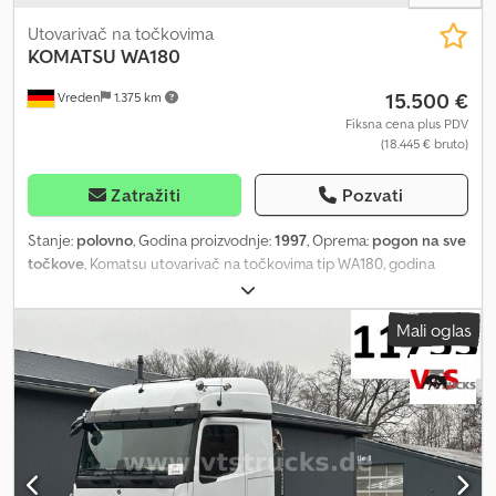
Utovarivač na točkovima
KOMATSU
WA180
15.500 €
Vreden
1.375 km
Fiksna cena plus PDV
(18.445 € bruto)
Zatražiti
Pozvati
Stanje:
polovno
, Godina proizvodnje:
1997
, Oprema:
pogon na sve
točkove
, Komatsu utovarivač na točkovima tip WA180, godina
proizvodnje 1997, sa kašikom. Cjdpfx Asqi Hzwjkroha
Mali oglas