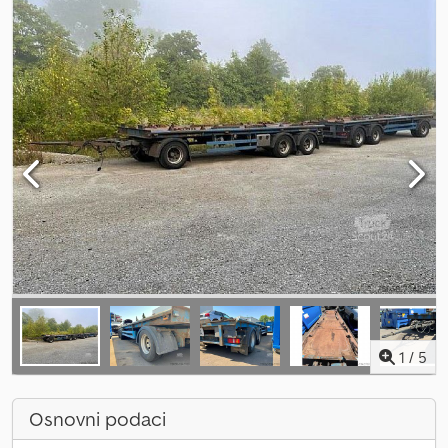
1
/
5
Osnovni podaci