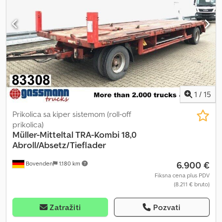
1
/
15
Prikolica sa kiper sistemom (roll-off
prikolica)
Müller-Mitteltal
TRA-Kombi 18,0
Abroll/Absetz/Tieflader
6.900 €
Bovenden
1.180 km
Fiksna cena plus PDV
(8.211 € bruto)
Zatražiti
Pozvati