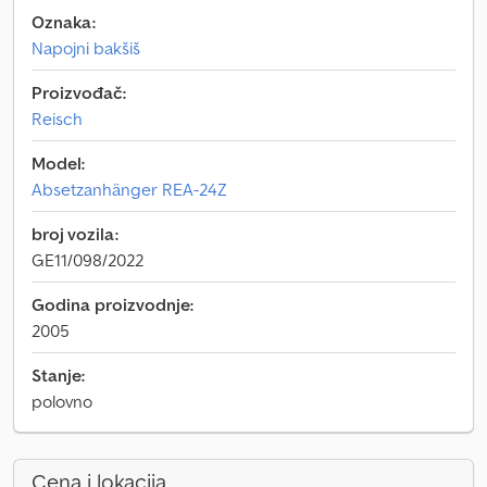
Oznaka:
Napojni bakšiš
Proizvođač:
Reisch
Model:
Absetzanhänger REA-24Z
broj vozila:
GE11/098/2022
Godina proizvodnje:
2005
Stanje:
polovno
Cena i lokacija