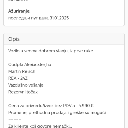
Ažuriranje:
последњи пут дана 31.01.2025
Opis
Vozilo u veoma dobrom stanju, iz prve ruke.
Codpfx Akeiacxterjha
Martin Reisch
REA - 24Z
Vazdušno vešanje
Rezervni točak
Cena za privredu/izvoz bez PDV-a - 4.990 €
Promene, prethodna prodaja i greške su mogući.
=====
Za klijente koji govore nemački...