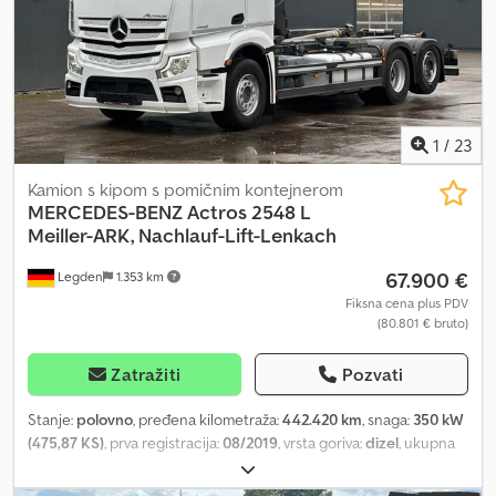
1
/
23
Kamion s kipom s pomičnim kontejnerom
MERCEDES-BENZ
Actros 2548 L
Meiller-ARK, Nachlauf-Lift-Lenkach
67.900 €
Legden
1.353 km
Fiksna cena plus PDV
(80.801 € bruto)
Zatražiti
Pozvati
Stanje:
polovno
, pređena kilometraža:
442.420 km
, snaga:
350 kW
(475,87 KS)
, prva registracija:
08/2019
, vrsta goriva:
dizel
, ukupna
težina:
26.000 kg
, konfiguracija osovina:
3 osovine
, sledeća
inspekcija (TÜV):
09/2026
, kočnice:
retarder
, boja:
bela
, tip