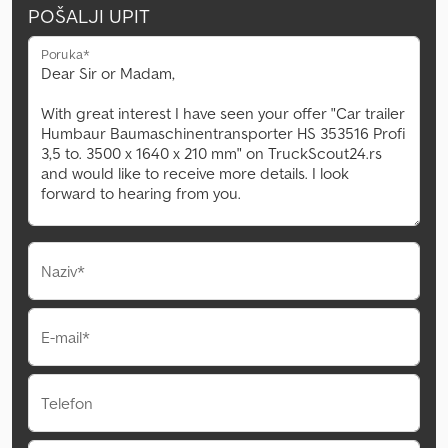
POŠALJI UPIT
Poruka*
Naziv*
E-mail*
Telefon