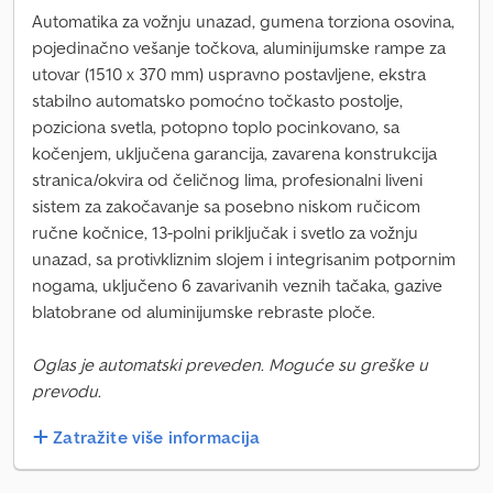
Automatika za vožnju unazad, gumena torziona osovina,
pojedinačno vešanje točkova, aluminijumske rampe za
utovar (1510 x 370 mm) uspravno postavljene, ekstra
stabilno automatsko pomoćno točkasto postolje,
poziciona svetla, potopno toplo pocinkovano, sa
kočenjem, uključena garancija, zavarena konstrukcija
stranica/okvira od čeličnog lima, profesionalni liveni
sistem za zakočavanje sa posebno niskom ručicom
ručne kočnice, 13-polni priključak i svetlo za vožnju
unazad, sa protivkliznim slojem i integrisanim potpornim
nogama, uključeno 6 zavarivanih veznih tačaka, gazive
blatobrane od aluminijumske rebraste ploče.
Oglas je automatski preveden. Moguće su greške u
prevodu.
Zatražite više informacija