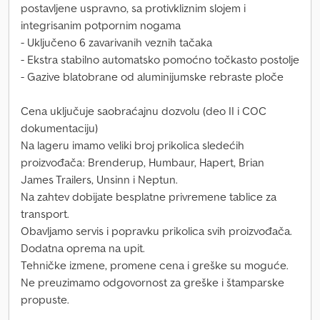
postavljene uspravno, sa protivkliznim slojem i
integrisanim potpornim nogama
- Uključeno 6 zavarivanih veznih tačaka
- Ekstra stabilno automatsko pomoćno točkasto postolje
- Gazive blatobrane od aluminijumske rebraste ploče
Cena uključuje saobraćajnu dozvolu (deo II i COC
dokumentaciju)
Na lageru imamo veliki broj prikolica sledećih
proizvođača: Brenderup, Humbaur, Hapert, Brian
James Trailers, Unsinn i Neptun.
Na zahtev dobijate besplatne privremene tablice za
transport.
Obavljamo servis i popravku prikolica svih proizvođača.
Dodatna oprema na upit.
Tehničke izmene, promene cena i greške su moguće.
Ne preuzimamo odgovornost za greške i štamparske
propuste.