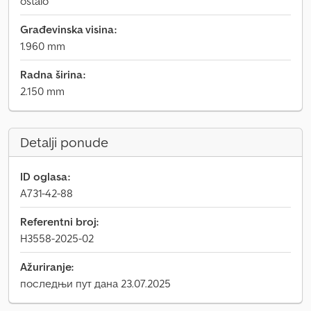
ostalo
Građevinska visina:
1.960 mm
Radna širina:
2.150 mm
Detalji ponude
ID oglasa:
A731-42-88
Referentni broj:
H3558-2025-02
Ažuriranje:
последњи пут дана 23.07.2025