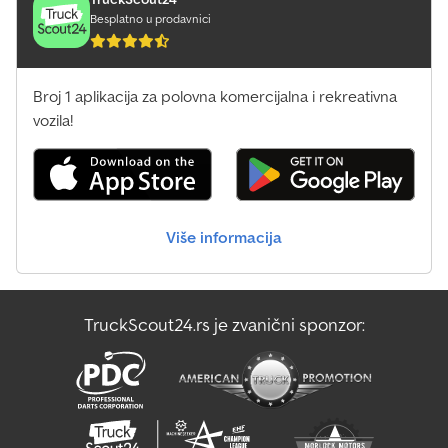
Besplatno u prodavnici
Broj 1 aplikacija za polovna komercijalna i rekreativna
vozila!
Više informacija
TruckScout24.rs je zvanični sponzor: