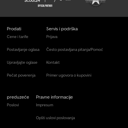
Prodati
Servis i podrška
Cene i tarife
Prijava
Postavljanje oglasa
Često postavljana pitanja/Pomoć
Upravljajte oglase
Kontakt
Pečat poverenja
Primer ugovora o kupovini
preduzeće
Pravne informacije
Poslovi
Impresum
Opšti uslovi poslovanja