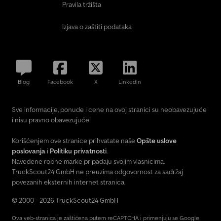
Pravila tržišta
Izjava o zaštiti podataka
Blog
Facebook
X
LinkedIn
Sve informacije, ponude i cene na ovoj stranici su neobavezujuće
i nisu pravno obavezujuće!
Korišćenjem ove stranice prihvatate naše
Opšte uslove
poslovanja
i
Politiku privatnosti
.
Navedene robne marke pripadaju svojim vlasnicima.
TruckScout24 GmbH ne preuzima odgovornost za sadržaj
povezanih eksternih internet stranica.
© 2000 - 2026 TruckScout24 GmbH
Ova veb-stranica je zaštićena putem reCAPTCHA i primenjuju se Google