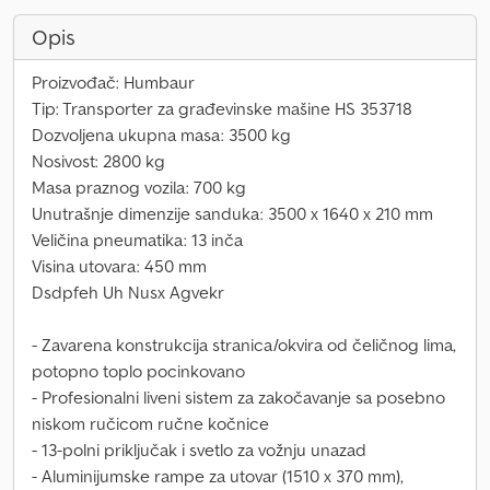
Opis
Proizvođač: Humbaur
Tip: Transporter za građevinske mašine HS 353718
Dozvoljena ukupna masa: 3500 kg
Nosivost: 2800 kg
Masa praznog vozila: 700 kg
Unutrašnje dimenzije sanduka: 3500 x 1640 x 210 mm
Veličina pneumatika: 13 inča
Visina utovara: 450 mm
Dsdpfeh Uh Nusx Agvekr
- Zavarena konstrukcija stranica/okvira od čeličnog lima,
potopno toplo pocinkovano
- Profesionalni liveni sistem za zakočavanje sa posebno
niskom ručicom ručne kočnice
- 13-polni priključak i svetlo za vožnju unazad
- Aluminijumske rampe za utovar (1510 x 370 mm),