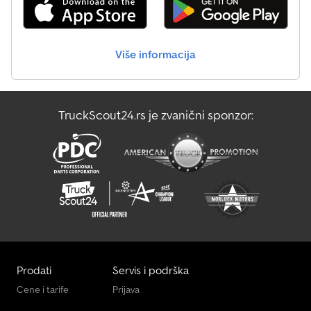
obezbeđenje tereta Zaključavajuća vučna glava Teško
opterećeni potporni točak Iznimno robusna šasija u potpunosti
od pocinkovanog čelika Pod od vodootporne šperploče debljine
18 mm sa protivkliznom površinom Integrisani kanali za rampe za
Više informacija
laku dogradnju prilaznih rampi LED rasveta Model: Connect 476-
4021-35-2-12 Moguće dodatne opcije i oprema za ovu prikolicu: •
Čelične perforirane rampe za ulazak – duža verzija (2.350 mm) •
Čelične perforirane rampe za ulazak – kraća verzija (1.800 mm) •
TruckScout24.rs je zvanični sponzor:
Hidraulična kiper funkcija za tovarni prostor • Kontinuirana
perforirana rampa (moguće samo u kombinaciji sa kiper
funkcijom) • Sistem bočnih stranica • Amortizeri točkova sa
sertifikatom za 100 km/h • Prečka za blokadu točkova (pogodna i
za bagere) • Ručno vitlo • Električno vitlo sa akumulatorskim
napajanjem (12 V Power Pack) • Zadnje potpornice sa pedalnom
kontrolom • Podne kutije
Prodati
Servis i podrška
Cene i tarife
Prijava