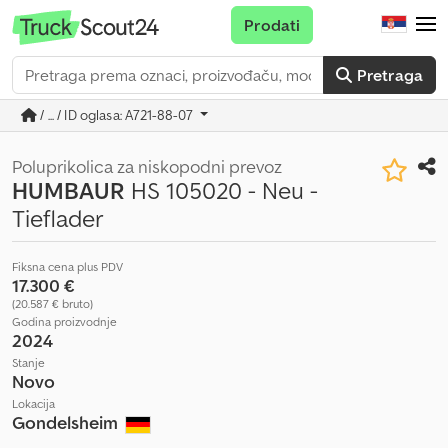
Prodati
Pretraga
/ ... / ID oglasa: A721-88-07
Poluprikolica za niskopodni prevoz
HUMBAUR
HS 105020 - Neu -
Tieflader
Fiksna cena plus PDV
17.300 €
(20.587 € bruto)
Godina proizvodnje
2024
Stanje
Novo
Lokacija
Gondelsheim