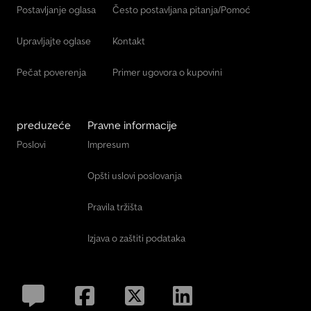
Postavljanje oglasa
Često postavljana pitanja/Pomoć
Upravljajte oglase
Kontakt
Pečat poverenja
Primer ugovora o kupovini
preduzeće
Pravne informacije
Poslovi
Impresum
Opšti uslovi poslovanja
Pravila tržišta
Izjava o zaštiti podataka