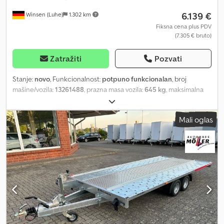
6.139 €
Winsen (Luhe)
1.302 km
Fiksna cena plus PDV
(7.305 € bruto)
Zatražiti
Pozvati
Stanje:
novo
, Funkcionalnost:
potpuno funkcionalan
, broj
mašine/vozila:
13261488
, prazna masa vozila:
645 kg
, maksimalna
nosivost:
2.055 kg
, ukupna težina:
2.700 kg
, konfiguracija osovina:
3 osovine
, dužina tovarnog prostora:
4.620 mm
, širina utovarnog
Mali oglas
prostora:
1.940 mm
, visina tovarnog prostora:
40 mm
, Godina
proizvodnje:
2026
, Informacije o proizvodu "Vezeko Autotrailer
Race Master Alu 194x460cm 2,7t" Dimenzije tovarnog prostora:
cca 1940 x 4620 mm Dozvoljena ukupna masa: 2700 kg Nosivost:
cca 2055 kg (nosivost varira u zavisnosti od dodatne opreme)
Dedpjq T R Smefx Akcokr Proizvođač: Vezeko Karakteristike -
Transportna platforma lako se naginje zahvaljujući 2 hidraulična
podizna cilindra - Ručna sajla vitlo 900 kg kao dodatna oprema -
Amortizeri točkova sa odobrenjem za brzinu do 100 km/h Dodatna
oprema - Pod: aluminijumski pod - Više veznih tačaka - 1 komad