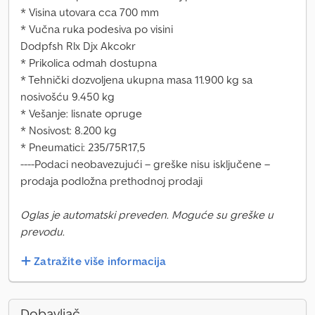
* Visina utovara cca 700 mm
* Vučna ruka podesiva po visini
Dodpfsh Rlx Djx Akcokr
* Prikolica odmah dostupna
* Tehnički dozvoljena ukupna masa 11.900 kg sa
nosivošću 9.450 kg
* Vešanje: lisnate opruge
* Nosivost: 8.200 kg
* Pneumatici: 235/75R17,5
----Podaci neobavezujući – greške nisu isključene –
prodaja podložna prethodnoj prodaji
Oglas je automatski preveden. Moguće su greške u
prevodu.
Zatražite više informacija
Dobavljač