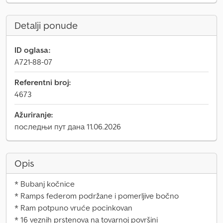
Detalji ponude
ID oglasa:
A721-88-07
Referentni broj:
4673
Ažuriranje:
последњи пут дана 11.06.2026
Opis
* Bubanj kočnice
* Ramps federom podržane i pomerljive bočno
* Ram potpuno vruće pocinkovan
* 16 veznih prstenova na tovarnoj površini