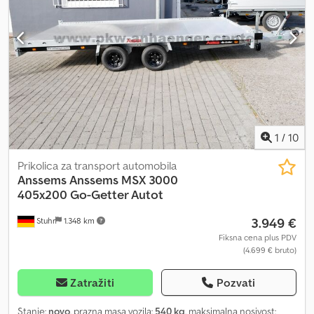
1
/
10
Prikolica za transport automobila
Anssems
Anssems MSX 3000
405x200 Go-Getter Autot
3.949 €
Stuhr
1.348 km
Fiksna cena plus PDV
(4.699 € bruto)
Zatražiti
Pozvati
Stanje:
novo
, prazna masa vozila:
540 kg
, maksimalna nosivost: