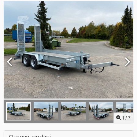
1
/
7
Osnovni podaci