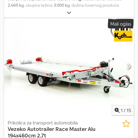
2.460 kg
, ukupna težina:
3.000 kg
, dužina tovarnog prostora:
4.050 mm
, širina utovarnog prostora:
2.000 mm
, dimenzija gume:
195/55R10C, Alufelgen, Felge schwarz
, Autotransporter
Mali oglas
proizvođača ANSSEMS, model MSX3000 405x200 Go-Getter.
Dkjdpfx Akoq Rfl Tscor Kao standardnu opremu, Anssems
autotransporter poseduje aluminijumsku podlogu, crni bočni
okvirni profil, alu felne u crnoj boji, LED osvetljenje, sanduk za alat,
spoljne tačke za vezivanje na ramu, aluminijumske rampe na
izvlačenje ispod tovarne površine, nisko podvozje, stabilan
zavareni čelični ram, potpornu točkić i V vučnu rudu. Takođe
nudimo dodatnu opremu za Anssems autotransportere, kao što
su visoka cerada, bočni nastavci, stop blokeri za točkove, set
zadnjih potpornih nogu, kaiševi za pričvršćivanje automobila i
sigurnosne brave protiv krađe.
1
/
15
Prikolica za transport automobila
Vezeko Autotrailer
Race Master Alu
194x460cm 2,7t