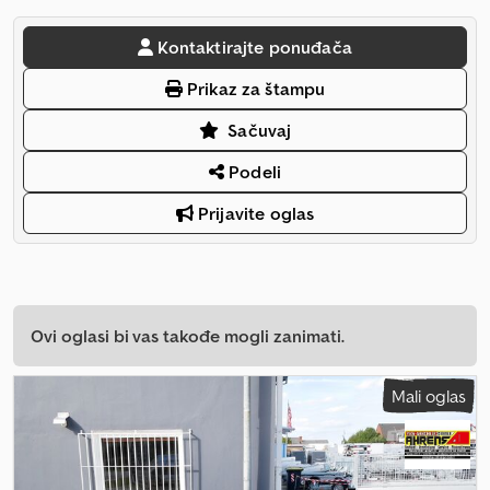
Kontaktirajte ponuđača
Prikaz za štampu
Sačuvaj
Podeli
Prijavite oglas
Ovi oglasi bi vas takođe mogli zanimati.
Mali oglas