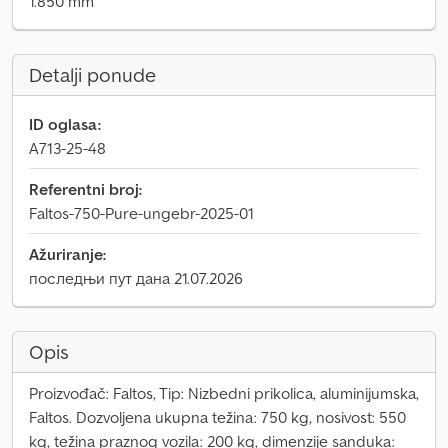
1.850 mm
Detalji ponude
ID oglasa:
A713-25-48
Referentni broj:
Faltos-750-Pure-ungebr-2025-01
Ažuriranje:
последњи пут дана 21.07.2026
Opis
Proizvođač: Faltos, Tip: Nizbedni prikolica, aluminijumska,
Faltos. Dozvoljena ukupna težina: 750 kg, nosivost: 550
kg, težina praznog vozila: 200 kg, dimenzije sanduka: