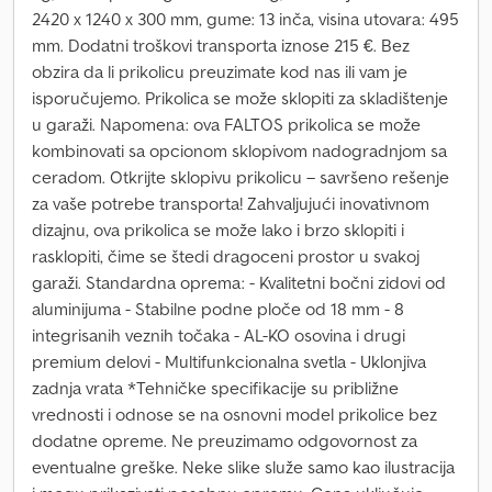
2420 x 1240 x 300 mm, gume: 13 inča, visina utovara: 495
mm. Dodatni troškovi transporta iznose 215 €. Bez
obzira da li prikolicu preuzimate kod nas ili vam je
isporučujemo. Prikolica se može sklopiti za skladištenje
u garaži. Napomena: ova FALTOS prikolica se može
kombinovati sa opcionom sklopivom nadogradnjom sa
ceradom. Otkrijte sklopivu prikolicu – savršeno rešenje
za vaše potrebe transporta! Zahvaljujući inovativnom
dizajnu, ova prikolica se može lako i brzo sklopiti i
rasklopiti, čime se štedi dragoceni prostor u svakoj
garaži. Standardna oprema: - Kvalitetni bočni zidovi od
aluminijuma - Stabilne podne ploče od 18 mm - 8
integrisanih veznih točaka - AL-KO osovina i drugi
premium delovi - Multifunkcionalna svetla - Uklonjiva
zadnja vrata *Tehničke specifikacije su približne
vrednosti i odnose se na osnovni model prikolice bez
dodatne opreme. Ne preuzimamo odgovornost za
eventualne greške. Neke slike služe samo kao ilustracija