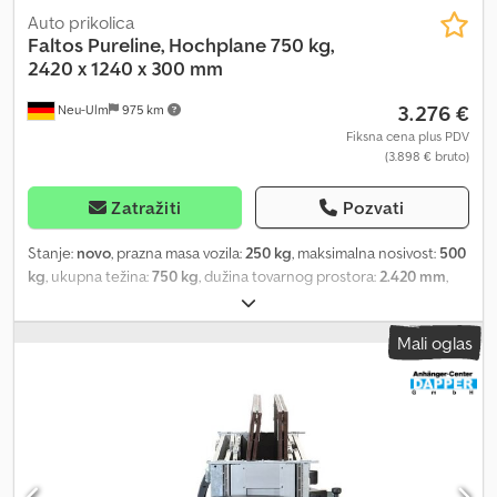
Auto prikolica
Faltos Pureline, Hochplane 750 kg,
2420 x 1240 x 300 mm
3.276 €
Neu-Ulm
975 km
Fiksna cena plus PDV
(3.898 € bruto)
Zatražiti
Pozvati
Stanje:
novo
, prazna masa vozila:
250 kg
, maksimalna nosivost:
500
kg
, ukupna težina:
750 kg
, dužina tovarnog prostora:
2.420 mm
,
širina utovarnog prostora:
1.240 mm
, visina tovarnog prostora:
300
mm
, zapremina tovarnog prostora:
0,9 m³
, boja:
ostalo
,
Mali oglas
građevinska visina:
1.850 mm
, radna širina:
1.850 mm
, Proizvođač:
Faltos Tip: Niska prikolica, aluminijumska Model: Faltos Pureline
Dozvoljena ukupna masa: 750 kg Nosivost: 500 kg Sopstvena
težina: 250 kg Dimenzije sanduka: 2420 x 1240 x 300 mm Sa
ceradom svetlo sive boje i nosačima, visina 130 cm Visina prikolice:
oko 185 cm Okvir za ceradu se može rastaviti i skinuti. Prikolica se
ne može sklopiti kada je postavljena visoka cerada. Gume: 13 inča