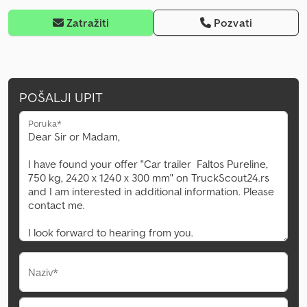
Zatražiti
Pozvati
POŠALJI UPIT
Poruka*
Naziv*