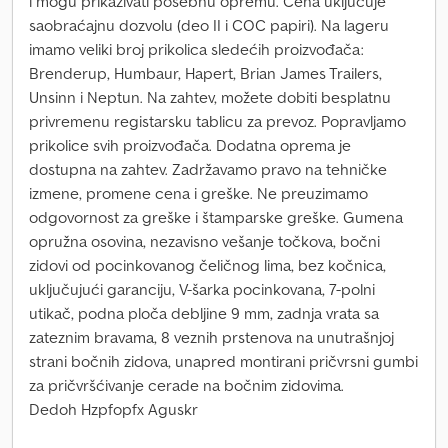
i mogu prikazivati posebnu opremu. Cena uključuje
saobraćajnu dozvolu (deo II i COC papiri). Na lageru
imamo veliki broj prikolica sledećih proizvođača:
Brenderup, Humbaur, Hapert, Brian James Trailers,
Unsinn i Neptun. Na zahtev, možete dobiti besplatnu
privremenu registarsku tablicu za prevoz. Popravljamo
prikolice svih proizvođača. Dodatna oprema je
dostupna na zahtev. Zadržavamo pravo na tehničke
izmene, promene cena i greške. Ne preuzimamo
odgovornost za greške i štamparske greške. Gumena
opružna osovina, nezavisno vešanje točkova, bočni
zidovi od pocinkovanog čeličnog lima, bez kočnica,
uključujući garanciju, V-šarka pocinkovana, 7-polni
utikač, podna ploča debljine 9 mm, zadnja vrata sa
zateznim bravama, 8 veznih prstenova na unutrašnjoj
strani bočnih zidova, unapred montirani pričvrsni gumbi
za pričvršćivanje cerade na bočnim zidovima.
Dedoh Hzpfopfx Aguskr