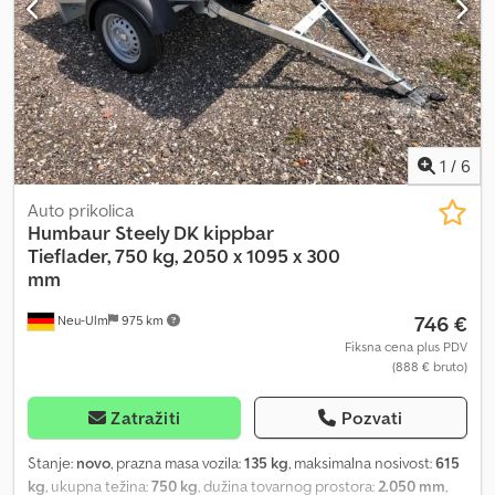
Imate pitanja? Pošaljite nam poruku ili nas pozovite! Tehničke
izmene, promene cena, greške i prethodna prodaja su mogući. Ne
preuzimamo odgovornost za greške i štamparske propuste.
1
/
6
Auto prikolica
Humbaur
Steely DK kippbar
Tieflader, 750 kg, 2050 x 1095 x 300
mm
746 €
Neu-Ulm
975 km
Fiksna cena plus PDV
(888 € bruto)
Zatražiti
Pozvati
Stanje:
novo
, prazna masa vozila:
135 kg
, maksimalna nosivost:
615
kg
, ukupna težina:
750 kg
, dužina tovarnog prostora:
2.050 mm
,