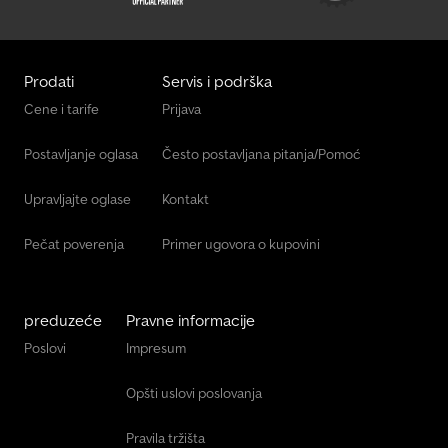
Prodati
Servis i podrška
Cene i tarife
Prijava
Postavljanje oglasa
Često postavljana pitanja/Pomoć
Upravljajte oglase
Kontakt
Pečat poverenja
Primer ugovora o kupovini
preduzeće
Pravne informacije
Poslovi
Impresum
Opšti uslovi poslovanja
Pravila tržišta