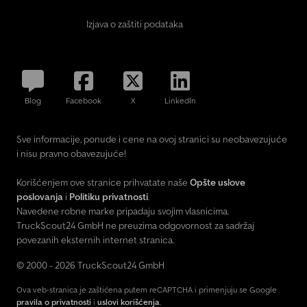
Izjava o zaštiti podataka
Blog
Facebook
X
LinkedIn
Sve informacije, ponude i cene na ovoj stranici su neobavezujuće
i nisu pravno obavezujuće!
Korišćenjem ove stranice prihvatate naše
Opšte uslove
poslovanja
i
Politiku privatnosti
.
Navedene robne marke pripadaju svojim vlasnicima.
TruckScout24 GmbH ne preuzima odgovornost za sadržaj
povezanih eksternih internet stranica.
© 2000 - 2026 TruckScout24 GmbH
Ova veb-stranica je zaštićena putem reCAPTCHA i primenjuju se Google
pravila o privatnosti
i
uslovi korišćenja
.