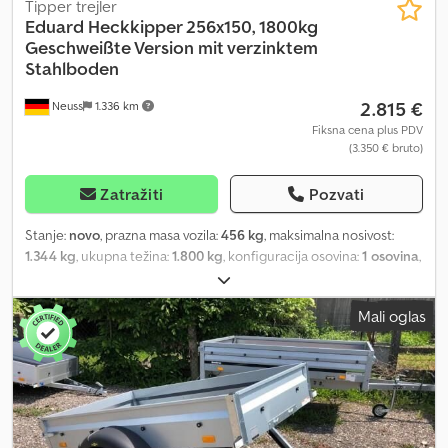
Tipper trejler
Eduard
Heckkipper 256x150, 1800kg
Geschweißte Version mit verzinktem
Stahlboden
2.815 €
Neuss
1.336 km
Fiksna cena plus PDV
(3.350 € bruto)
Zatražiti
Pozvati
Stanje:
novo
, prazna masa vozila:
456 kg
, maksimalna nosivost:
1.344 kg
, ukupna težina:
1.800 kg
, konfiguracija osovina:
1 osovina
,
dužina tovarnog prostora:
2.560 mm
, širina utovarnog prostora:
1.500 mm
, visina tovarnog prostora:
300 mm
, suspencija:
ostalo
,
Mali oglas
dimenzija gume:
195/50 r13
, Kiper sa kipovanjem unazad 1800 kg
proizvođača Eduard 256x150 cm sa ručnom pumpom Osovina:
Kočena: Da Ukupna masa: 1800 kg Dužina tovarnog prostora: 256
cm Širina tovarnog prostora: 150 cm Dužina vučne rudo: cca 124
cm Visina utovara: 63 cm Visina stranca: 30 cm Gume: 195/50R Tip
poda: višeslojna ploča i čelik Sa Eduard potpornih nogu: Ne
Čelične rampe za utovar (245 cm): Ne Dedpfoqwkktox Aguskr