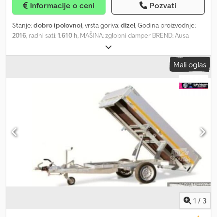
Informacije o ceni
Pozvati
Zadržavamo pravo na greške, izmene i međuprodaju. Dodatne
informacije možete pronaći na našem sajtu.
Stanje:
dobro (polovno)
, vrsta goriva:
dizel
, Godina proizvodnje:
2016
, radni sati:
1.610 h
, MAŠINA: zglobni damper BREND: Ausa
MODEL: D150AHG Dksdpfx Aouuykieguer GODINA PROIZVODNJE:
2016 MOTOR: dizel, Kubota RADNI SATI: 1610 NOSIVOST: 1,5 tona
Mali oglas
KLIZNA KIPSKA KORPA: 180 stepeni TRANSMISIJA: hidrostatik
POGON: 4X4 ID101730 = Dodatne informacije = Godina
proizvodnje: 2016 Pogon: točkovi Broj cilindara: 3 Težina bez
tereta: 1.510 kg Tehničko stanje: dobro Vizuelno stanje: dobro
Cena: na upit Za više informacija kontaktirajte Corne van Dueren
den Hollander ili Rolanda.
1
/
3