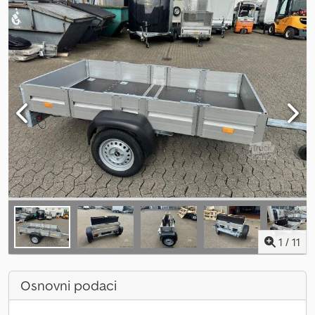
1
/
11
Osnovni podaci