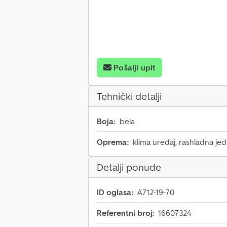
Pošalji upit
Tehnički detalji
Boja:
bela
Oprema:
klima uređaj, rashladna jed
Detalji ponude
ID oglasa:
A712-19-70
Referentni broj:
16607324