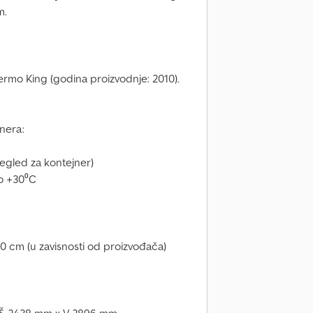
m.
rmo King (godina proizvodnje: 2010).
jnera:
egled za kontejner)
o +30⁰C
–10 cm (u zavisnosti od proizvođača)