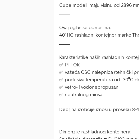
Cube modeli imaju visinu od 2896 m
_____
Ovaj oglas se odnosi na:
40’ HC rashladni kontejner marke The
_____
Karakteristike naših rashladnih konte
✅ PTI-OK
✅ važeća CSC nalepnica (tehnički pr
✅ podesiva temperatura od -30⁰C d
✅ vetro- i vodonepropusan
✅ neutralnog mirisa
Debljina izolacije iznosi u proseku 8
_____
Dimenzije rashladnog kontejnera: