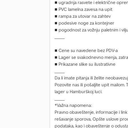
■ ugradnja rasvete i električne opr
■ PVC lamelna zavesa na upit
■ rampa za utovar na zahtev
■ podesive noge za kontejner
■ pogodnost za vožnju paletnim i vil
_____
■ Cene su navedene bez PDV-a
■ Lager se svakodnevno menja, zatr
■ Prikazane slike su ilustrativne
_____
Da li imate pitanja ili želite neobav
Pozovite nas ili pošaljite upit mailo
lager u Hamburškoj luci.
_____
*Važna napomena:
Pravno obaveštenje, informacije i lin
rešavanje sporova, Opšte uslove prod
podataka, kao i obaveštenje o odust