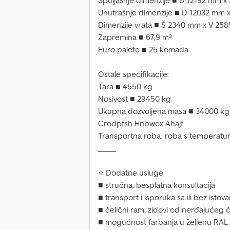
Spoljašnje dimenzije ■ D 12192 mm 
Unutrašnje dimenzije ■ D 12032 mm
Dimenzije vrata ■ Š 2340 mm x V 25
Zapremina ■ 67,9 m³
Euro palete ■ 25 komada
Ostale specifikacije:
Tara ■ 4550 kg
Nosivost ■ 29450 kg
Ukupna dozvoljena masa ■ 34000 kg
Crodpfsh Hnbwox Ahajf
Transportna roba: roba s temperatu
_____
⭐ Dodatne usluge
■ stručna, besplatna konsultacija
■ transport i isporuka sa ili bez isto
■ čelični ram, zidovi od nerđajućeg č
■ mogućnost farbanja u željenu RAL