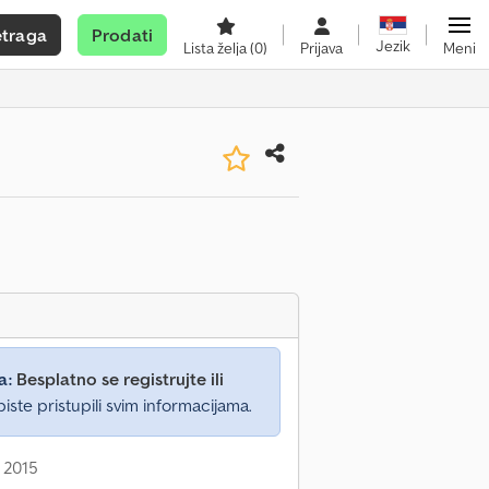
etraga
Prodati
Jezik
Lista želja
(0)
Prijava
Meni
a:
Besplatno se registrujte ili
iste pristupili svim informacijama.
 2015