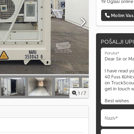
19 Oglasi online
Molim Vas
POŠALJI UP
Poruka*
1
/
7
Naziv*