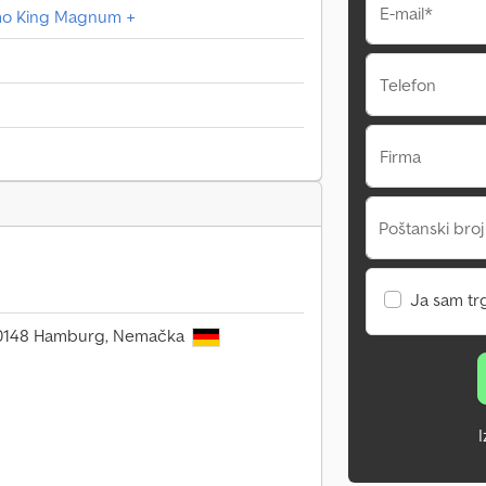
E-mail*
rmo King Magnum +
Telefon
Firma
Poštanski broj
Ja sam tr
 20148 Hamburg, Nemačka
I