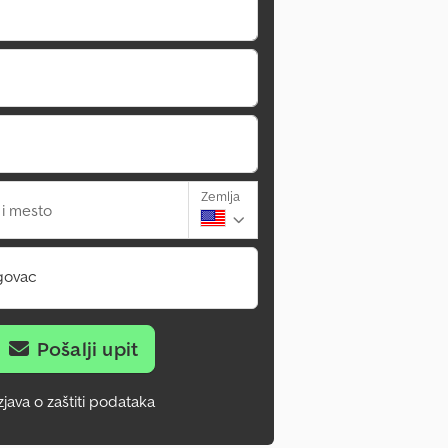
Zemlja
 i mesto
govac
Pošalji upit
zjava o zaštiti podataka