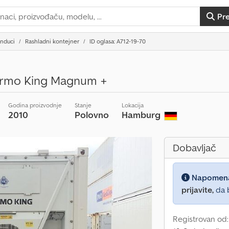
Pr
anduci
Rashladni kontejner
ID oglasa: A712-19-70
hermo King Magnum +
Godina proizvodnje
Stanje
Lokacija
2010
Polovno
Hamburg
Dobavljač
Napomen
prijavite,
da b
Registrovan od: