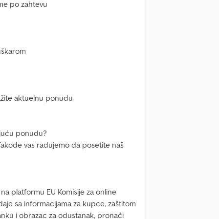
eme po zahtevu
juškarom
ažite aktuelnu ponudu
ezujuću ponudu?
m. Takođe vas radujemo da posetite naš
k na platformu EU Komisije za online
aje sa informacijama za kupce, zaštitom
anku i obrazac za odustanak, pronaći