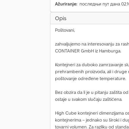
Ažuriranje:
последњи пут дана 02.1
Opis
Poštovani,
zahvaljujemo na interesovanju za ra
CONTAINER GmbH iz Hamburga.
Kontejneri za duboko zamrzavanje služe
prehrambenih proizvoda, ali i druge
poštovanje određene temperature.
Bez obzira da li je u pitanju zaštita o
ostaje u svakom slučaju zaštićena.
High Cube kontejneri dimenzijama o
kontejnerima – jednako su široki i dug
tovarni volumen. Za razliku od stand