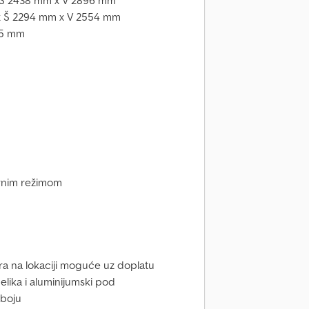
x Š 2438 mm x V 2896 mm
 x Š 2294 mm x V 2554 mm
85 mm
rnim režimom
vara na lokaciji moguće uz doplatu
elika i aluminijumski pod
 boju