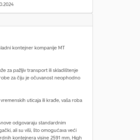
0.2024
shladni kontejner kompanije MT
 za pažljiv transport ili skladištenje
 robe za čiju je očuvanost neophodno
d vremenskih uticaja ili krađe, vaša roba
snove odgovaraju standardnim
ački, ali su viši, što omogućava veći
ardnih kontejnera visine 2591 mm, High