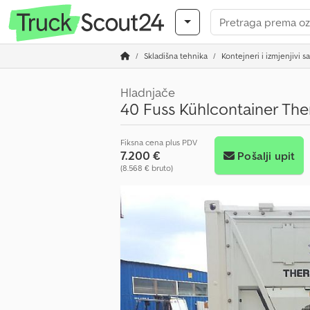
Skladišna tehnika
Kontejneri i izmjenjivi s
Hladnjače
40 Fuss Kühlcontainer T
Fiksna cena plus PDV
7.200 €
Pošalji upit
(8.568 € bruto)