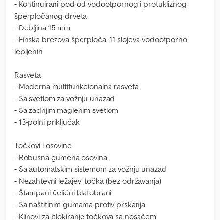
- Kontinuirani pod od vodootpornog i protukliznog
šperpločanog drveta
- Debljina 15 mm
- Finska brezova šperploča, 11 slojeva vodootporno
lepljenih
Rasveta
- Moderna multifunkcionalna rasveta
- Sa svetlom za vožnju unazad
- Sa zadnjim maglenim svetlom
- 13-polni priključak
Točkovi i osovine
- Robusna gumena osovina
- Sa automatskim sistemom za vožnju unazad
- Nezahtevni ležajevi točka (bez održavanja)
- Štampani čelični blatobrani
- Sa naštitinim gumama protiv prskanja
- Klinovi za blokiranje točkova sa nosačem