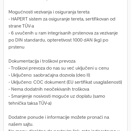
Mogućnosti vezivanja i osiguranja tereta
- HAPERT sistem za osiguranje tereta, sertifikovan od
strane TÜV-a
- 6 uvučenih u ram integrisanih prstenova za vezivanje
po DIN standardu, opteretivost 1000 dAN (kg) po
prstenu
Dokumentacija i troškovi prevoza
- Troškovi prevoza do nas su već uključeni u cenu
- Uključeno: saobraćajna dozvola (deo II)
- Uključeno: COC dokument (EU sertifikat usaglašenosti)
- Nema dodatnih neočekivanih troškova
- Smanjenje nosivosti moguće uz doplatu (samo
tehnička taksa TÜV-a)
Dodatne ponude i informacije možete pronaći na
našem sajtu.