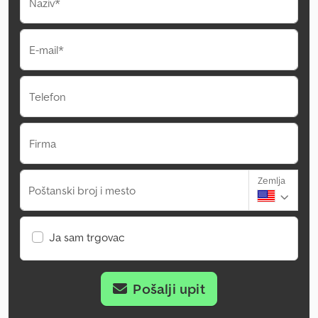
Naziv*
E-mail*
Telefon
Firma
Zemlja
Poštanski broj i mesto
Ja sam trgovac
Pošalji upit