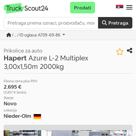
Prodati
Pretraga
/ ... / ID oglasa: A709-69-86
Prikolice za auto
Hapert
Azure L-2 Multiplex
3,00x1,50m 2000kg
Fiksna cena plus PDV
2.695 €
(3.207 € bruto)
Stanje
Novo
Lokacija
Nieder-Olm