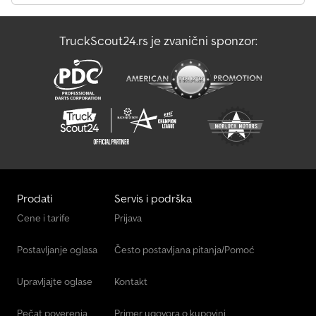
TruckScout24.rs je zvanični sponzor:
Prodati
Servis i podrška
Cene i tarife
Prijava
Postavljanje oglasa
Često postavljana pitanja/Pomoć
Upravljajte oglase
Kontakt
Pečat poverenja
Primer ugovora o kupovini