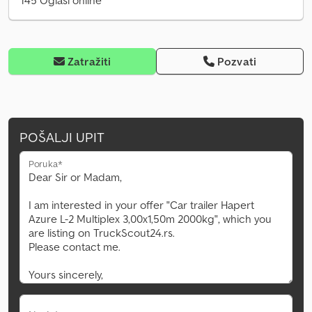
145 Oglasi online
Zatražiti
Pozvati
POŠALJI UPIT
Poruka*