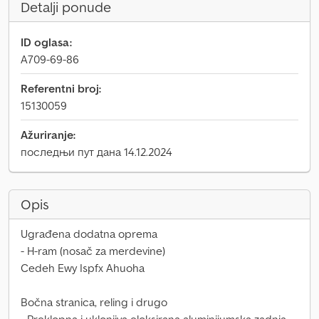
Detalji ponude
ID oglasa:
A709-69-86
Referentni broj:
15130059
Ažuriranje:
последњи пут дана 14.12.2024
Opis
Ugrađena dodatna oprema
- H-ram (nosač za merdevine)
Cedeh Ewy Ispfx Ahuoha
Bočna stranica, reling i drugo