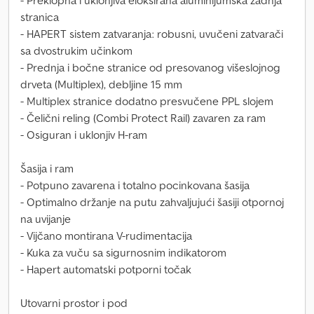
- Preklopna i uklonjiva eloksirana aluminijumska zadnja
stranica
- HAPERT sistem zatvaranja: robusni, uvučeni zatvarači
sa dvostrukim učinkom
- Prednja i bočne stranice od presovanog višeslojnog
drveta (Multiplex), debljine 15 mm
- Multiplex stranice dodatno presvučene PPL slojem
- Čelični reling (Combi Protect Rail) zavaren za ram
- Osiguran i uklonjiv H-ram
Šasija i ram
- Potpuno zavarena i totalno pocinkovana šasija
- Optimalno držanje na putu zahvaljujući šasiji otpornoj
na uvijanje
- Vijčano montirana V-rudimentacija
- Kuka za vuču sa sigurnosnim indikatorom
- Hapert automatski potporni točak
Utovarni prostor i pod