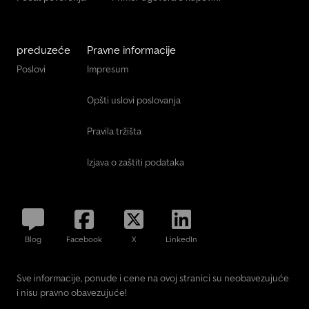
preduzeće
Pravne informacije
Poslovi
Impresum
Opšti uslovi poslovanja
Pravila tržišta
Izjava o zaštiti podataka
Blog
Facebook
X
LinkedIn
Sve informacije, ponude i cene na ovoj stranici su neobavezujuće
i nisu pravno obavezujuće!