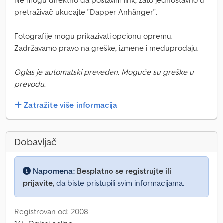
Ne mogu direktno da postavim link, zato jednostavno u
pretraživač ukucajte "Dapper Anhänger".
Fotografije mogu prikazivati opcionu opremu.
Zadržavamo pravo na greške, izmene i međuprodaju.
Oglas je automatski preveden. Moguće su greške u
prevodu.
Zatražite više informacija
Dobavljač
Napomena:
Besplatno se registrujte ili
prijavite,
da biste pristupili svim informacijama.
Registrovan od: 2008