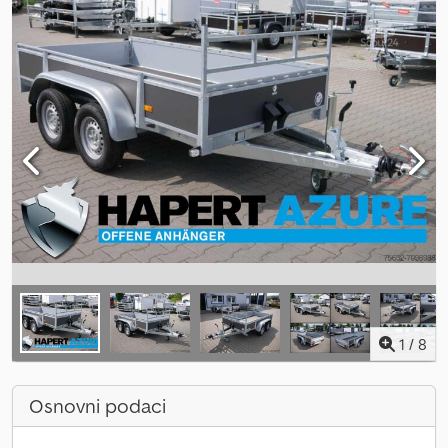
1
/
8
Osnovni podaci