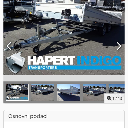
1
/
13
Osnovni podaci