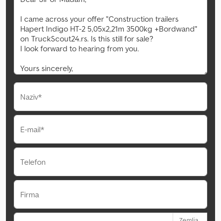
Naziv*
E-mail*
Telefon
Firma
Zemlja