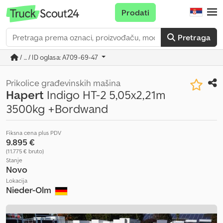
Prodati
Pretraga
/ ... / ID oglasa: A709-69-47
Prikolice građevinskih mašina
Hapert
Indigo HT-2 5,05x2,21m
3500kg +Bordwand
Fiksna cena plus PDV
9.895 €
(11.775 € bruto)
Stanje
Novo
Lokacija
Nieder-Olm