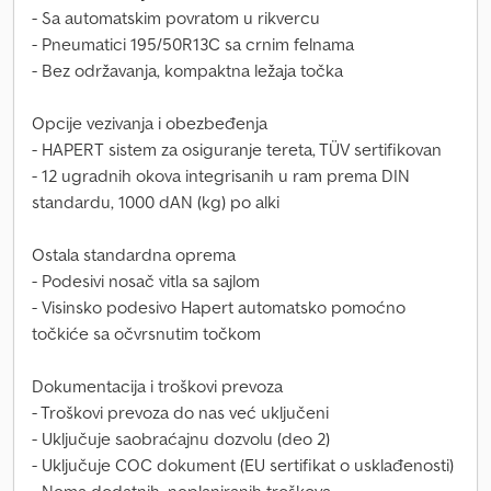
- Sa automatskim povratom u rikvercu
- Pneumatici 195/50R13C sa crnim felnama
- Bez održavanja, kompaktna ležaja točka
Opcije vezivanja i obezbeđenja
- HAPERT sistem za osiguranje tereta, TÜV sertifikovan
- 12 ugradnih okova integrisanih u ram prema DIN
standardu, 1000 dAN (kg) po alki
Ostala standardna oprema
- Podesivi nosač vitla sa sajlom
- Visinsko podesivo Hapert automatsko pomoćno
točkiće sa očvrsnutim točkom
Dokumentacija i troškovi prevoza
- Troškovi prevoza do nas već uključeni
- Uključuje saobraćajnu dozvolu (deo 2)
- Uključuje COC dokument (EU sertifikat o usklađenosti)