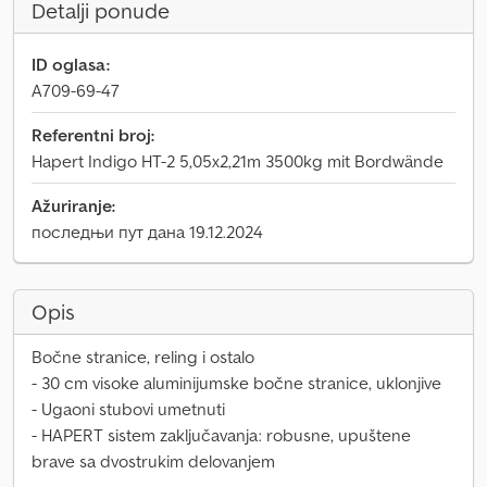
Detalji ponude
ID oglasa:
A709-69-47
Referentni broj:
Hapert Indigo HT-2 5,05x2,21m 3500kg mit Bordwände
Ažuriranje:
последњи пут дана 19.12.2024
Opis
Bočne stranice, reling i ostalo
- 30 cm visoke aluminijumske bočne stranice, uklonjive
- Ugaoni stubovi umetnuti
- HAPERT sistem zaključavanja: robusne, upuštene
brave sa dvostrukim delovanjem