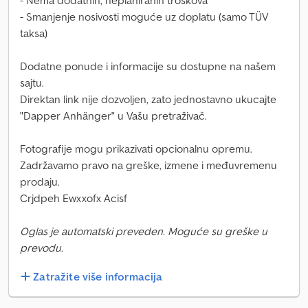
- Nema dodatnih, neplaniranih troškova
- Smanjenje nosivosti moguće uz doplatu (samo TÜV
taksa)
Dodatne ponude i informacije su dostupne na našem
sajtu.
Direktan link nije dozvoljen, zato jednostavno ukucajte
"Dapper Anhänger" u Vašu pretraživač.
Fotografije mogu prikazivati opcionalnu opremu.
Zadržavamo pravo na greške, izmene i međuvremenu
prodaju.
Crjdpeh Ewxxofx Acisf
Oglas je automatski preveden. Moguće su greške u
prevodu.
Zatražite više informacija