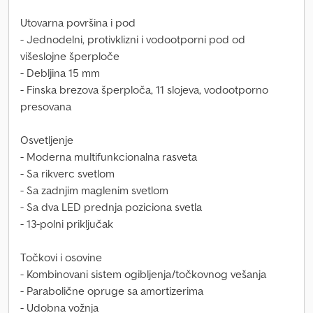
Utovarna površina i pod
- Jednodelni, protivklizni i vodootporni pod od
višeslojne šperploče
- Debljina 15 mm
- Finska brezova šperploča, 11 slojeva, vodootporno
presovana
Osvetljenje
- Moderna multifunkcionalna rasveta
- Sa rikverc svetlom
- Sa zadnjim maglenim svetlom
- Sa dva LED prednja poziciona svetla
- 13-polni priključak
Točkovi i osovine
- Kombinovani sistem ogibljenja/točkovnog vešanja
- Parabolične opruge sa amortizerima
- Udobna vožnja