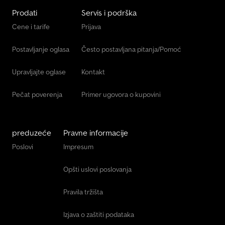
Prodati
Servis i podrška
Cene i tarife
Prijava
Postavljanje oglasa
Često postavljana pitanja/Pomoć
Upravljajte oglase
Kontakt
Pečat poverenja
Primer ugovora o kupovini
preduzeće
Pravne informacije
Poslovi
Impresum
Opšti uslovi poslovanja
Pravila tržišta
Izjava o zaštiti podataka