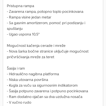
Pristupna rampa
- Zavarena rampa, potopno toplo pocinkovana
- Rampa visine jedan metar
- Sa gasnim amortizerom, pomoć pri podizanju i
spuštanju
- Ugao uspona 10,5°
Mogućnost kačenja cerade i mreže
- Nova šarka bočne stranice uključuje mogućnost
pričvršćivanja mreže za teret
Šasija i ram
- Hidraulično nagibna platforma
- Niska utovarna površina
- Kugla za vuču sa sigurnosnim indikatorom
- Šasija potpuno zavarena i potpuno pocinkovana
- Ram dodatno ojačan sa dva uzdužna nosača
- V vučno rudo