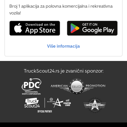
Broj 1 aplikacija za polovna komercijalna i rekreativna
vozila!
Više informacija
TruckScout24.rs je zvanični sponzor: