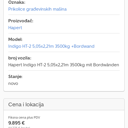
Oznaka:
Prikolice građevinskih mašina
Proizvođač:
Hapert
Model:
Indigo HT-2 5,05x2,21m 3500kg +Bordwand
broj vozila:
Hapert Indigo HT-2 5,05x2,21m 3500kg mit Bordwänden
Stanje:
novo
Cena i lokacija
Fiksna cena plus PDV
9.895 €
(11.775 € bruto)