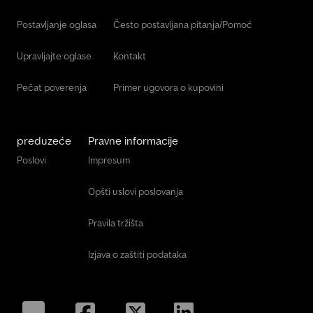
Postavljanje oglasa
Često postavljana pitanja/Pomoć
Upravljajte oglase
Kontakt
Pečat poverenja
Primer ugovora o kupovini
preduzeće
Pravne informacije
Poslovi
Impresum
Opšti uslovi poslovanja
Pravila tržišta
Izjava o zaštiti podataka