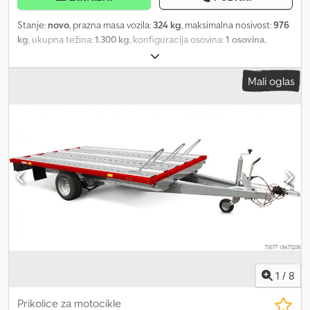
Stanje:
novo
, prazna masa vozila:
324 kg
, maksimalna nosivost:
976
kg
, ukupna težina:
1.300 kg
, konfiguracija osovina:
1 osovina
,
Rampske platforme i kanali za utovar uključujući rampu za utovar
Bord, ograda i slično sa obojenim prahom presvučenom
Mali oglas
površinom, zaštita od ogrebotina i vremenskih uticaja Šasija i okvir
optimalna stabilnost na putu zahvaljujući šasiji testiranoj na
probnoj stazi sa STEMA sigurnosnom V-rudom vučna kugla sa
indikatorom sigurnosti delimično toplo pocinkovano zavrnuta
šasija plastična zaštita od ogrebotina na vučnoj kugli uključujući
pomoćni točak Oprema za osvetljenje moderna
multifunkcionalna rasveta sa svetlom za vožnju unazad sa zadnjim
maglenim svetlom 13-pinski priključak, EU-oprema Točkovi i
osovine robusna gumena torziona osovina kompaktni ležajevi
točka bez potrebe za održavanjem otpornim plastičnim
blatobranima na udarce Dsdpfxewwm Ens Ag Eock Mogućnosti
vezivanja i osiguranja tereta brojne mogućnosti za vezivanje
tereta
1
/
8
Prikolice za motocikle