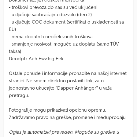
- troškovi prevoza do nas su već uključeni
- uključuje saobraćajnu dozvolu (deo 2)
- uključuje COC dokument (sertifikat o usklađenosti sa
EU)
- nema dodatnih neočekivanih troškova
- smanjenje nosivosti moguće uz doplatu (samo TÜV
taksa)
Dcodpfx Aeh Ewv Isg Eek
Ostale ponude i informacije pronađite na našoj internet
stranici. Ne smem direktno postaviti link, zato
jednostavno ukucajte "Dapper Anhänger" u vašu
pretragu.
Fotografije mogu prikazivati opcionu opremu.
Zadržavamo pravo na greške, promene i međuprodaju.
Oglas je automatski preveden. Moguće su greške u