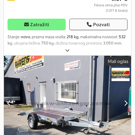
Fiksna cena plus PDV
(1.377 € bruto)
Zatražiti
Pozvati
Stanje:
novo
, prazna masa vozila:
218 kg
, maksimalna nosivost:
532
kg
, ukupna težina:
750 kg
, dužina tovarnog prostora:
3.050 mm
,
širina utovarnog prostora:
1.660 mm
, visina tovarnog prostora:
100
mm
, zapremina tovarnog prostora:
0,5 m³
, boja:
ostalo
,
Mali oglas
građevinska visina:
900 mm
, radna širina:
2.150 mm
, Proizvođač:
Neptun Tip: Multiprikolica GN152, N7-305, više modela. Dozvoljena
ukupna masa: 750 kg Nosivost: 532 kg Vlastita masa: 218 kg
Dimenzije sanduka: 3050 x 1660 x 100 mm Gume: 155 70 R13 74N
Visina utovara: 450 mm Površina za utovar se može naginjati -
Visoka strukturalna čvrstina zahvaljujući potpuno zavarenom
ramu, hladno oblikovanim bočnim stranicama U-profilnog rama i 5
poprečnih nosača. - Platforma za naginjanje olakšava utovar i
istovar. - Ojačana vučna šipka, nezavisno ogibljenje točkova i
gumeni elementi na osovini obezbeđuju sigurno i stabilno
upravljanje. - Platforma modela 305 multi ima bočno postavljena
zadnja svetla, tako da se prilikom naginjanja prevezeno vozilo