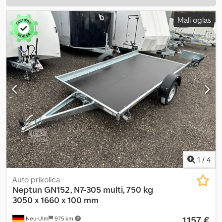
Mali oglas
1
/
4
Auto prikolica
Neptun
GN152, N7-305 multi, 750 kg
3050 x 1660 x 100 mm
1.157 €
Neu-Ulm
975 km