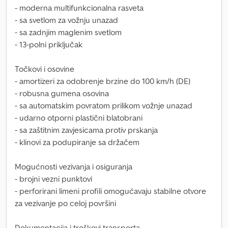
- moderna multifunkcionalna rasveta
- sa svetlom za vožnju unazad
- sa zadnjim maglenim svetlom
- 13-polni priključak
Točkovi i osovine
- amortizeri za odobrenje brzine do 100 km/h (DE)
- robusna gumena osovina
- sa automatskim povratom prilikom vožnje unazad
- udarno otporni plastični blatobrani
- sa zaštitnim zavjesicama protiv prskanja
- klinovi za podupiranje sa držačem
Mogućnosti vezivanja i osiguranja
- brojni vezni punktovi
- perforirani limeni profili omogućavaju stabilne otvore
za vezivanje po celoj površini
Dokumentacija i troškovi transporta