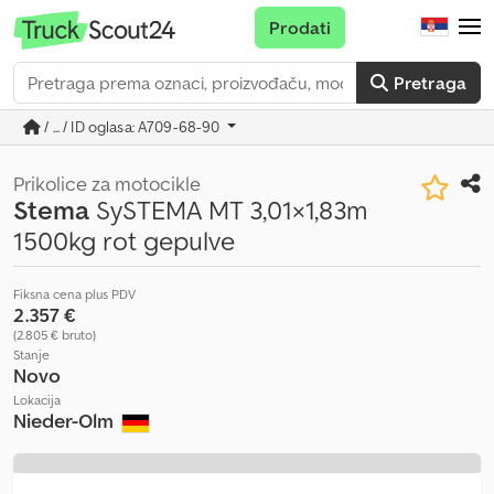
Prodati
Pretraga
/ ... / ID oglasa: A709-68-90
Prikolice za motocikle
Stema
SySTEMA MT 3,01×1,83m
1500kg rot gepulve
Fiksna cena plus PDV
2.357 €
(2.805 € bruto)
Stanje
Novo
Lokacija
Nieder-Olm