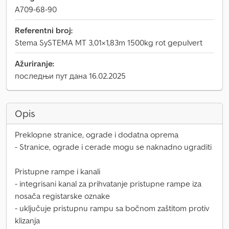
A709-68-90
Referentni broj:
Stema SySTEMA MT 3,01×1,83m 1500kg rot gepulvert
Ažuriranje:
последњи пут дана 16.02.2025
Opis
Preklopne stranice, ograde i dodatna oprema
- Stranice, ograde i cerade mogu se naknadno ugraditi
Pristupne rampe i kanali
- integrisani kanal za prihvatanje pristupne rampe iza
nosača registarske oznake
- uključuje pristupnu rampu sa bočnom zaštitom protiv
klizanja