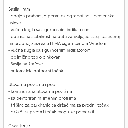
Šasija i ram
- obojen prahom, otporan na ogrebotine i vremenske
uslove
- vučna kugla sa sigurnosnim indikatorom
- optimalna stabilnost na putu zahvaljujući šasiji testiranoj
na probnoj stazi sa STEMA sigurnosnom V-rudom
- vučna kugla sa sigurnosnim indikatorom
- delimično toplo cinkovan
- šasija na šrafove
- automatski potporni točak
Utovarna površina i pod
- kontinuirana utovarna površina
- sa perforiranim limenim profilima
- tri šine za parkiranje sa držačima za prednji točak
- držači za prednji točak mogu se pomerati
Osvetljenje