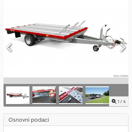
1
/
4
Osnovni podaci