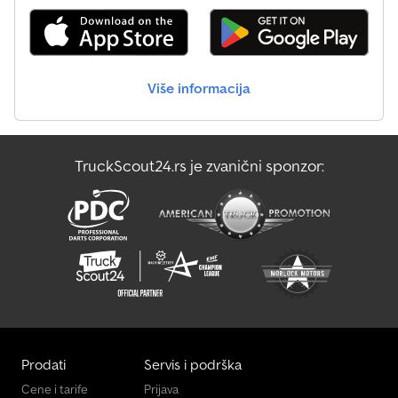
održavanja Dodpfx Agowwm Hfs Ejck otporni blatobrani od
plastike Mogućnosti vezivanja i osiguranja brojne mogućnosti
vezivanja
Više informacija
TruckScout24.rs je zvanični sponzor:
Prodati
Servis i podrška
Cene i tarife
Prijava