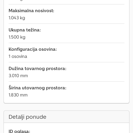
Maksimalna nosivost:
1.043 kg
Ukupna težina:
1.500 kg
Konfiguracija osovina:
1 osovina
Dužina tovarnog prostora:
3.010 mm
Širina utovarnog prostora:
1.830 mm
Detalji ponude
ID oglasa: