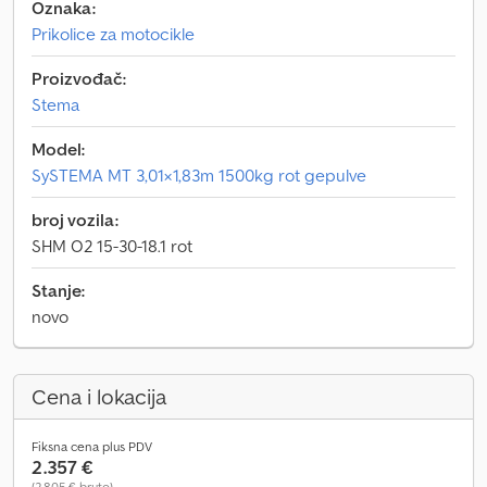
Oznaka:
Prikolice za motocikle
Proizvođač:
Stema
Model:
SySTEMA MT 3,01×1,83m 1500kg rot gepulve
broj vozila:
SHM O2 15-30-18.1 rot
Stanje:
novo
Cena i lokacija
Fiksna cena plus PDV
2.357 €
(2.805 € bruto)