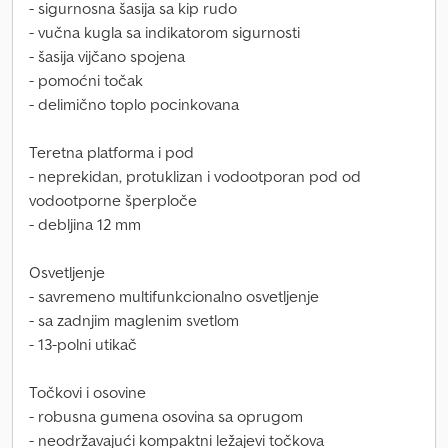
- sigurnosna šasija sa kip rudo
- vučna kugla sa indikatorom sigurnosti
- šasija vijčano spojena
- pomoćni točak
- delimično toplo pocinkovana
Teretna platforma i pod
- neprekidan, protuklizan i vodootporan pod od
vodootporne šperploče
- debljina 12 mm
Osvetljenje
- savremeno multifunkcionalno osvetljenje
- sa zadnjim maglenim svetlom
- 13-polni utikač
Točkovi i osovine
- robusna gumena osovina sa oprugom
- neodržavajući kompaktni ležajevi točkova