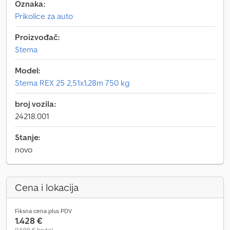
Oznaka:
Prikolice za auto
Proizvođač:
Stema
Model:
Stema REX 25 2,51x1,28m 750 kg
broj vozila:
24218.001
Stanje:
novo
Cena i lokacija
Fiksna cena plus PDV
1.428 €
(1.699 € bruto)