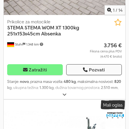
1
/
14
Prikolice za motocikle
STEMA
STEMA WOM XT 1300kg
251x153x45cm Absenka
3.756 €
Stuhr
1.348 km
Fiksna cena plus PDV
(4.470 € bruto)
Zatražiti
Pozvati
Stanje:
novo
, prazna masa vozila:
480 kg
, maksimalna nosivost:
820
kg
, ukupna težina:
1.300 kg
, dužina tovarnog prostora:
2.510 mm
,
širina utovarnog prostora:
1.530 mm
, visina tovarnog prostora:
450
mm
, dimenzija gume:
195/50R13C
, Prikolica sa mogućnošću
Mali oglas
spuštanja sa setom bočnih stranica od proizvođača STEMA, model
WOM XT - STS XT O2 13-25-15.1. Spuštajuća prikolica, poznata i kao
Senkomat ili Senklift prikolica, često je izbor motociklista. Odlična
je za prevoz jednog ili dva motocikla, ali i za quad vozila, ATV,