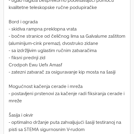
- ugao nagiba besprekorno podešavajući pomoću
kvalitetne teleskopske ručne podupiračke
Bord i ograda
- skidiva rampna preklopna vrata
- bočne stranice od čeličnog lima sa Galvalume zaštitom
(aluminijum-cink premaz), dvostruko zidane
- sa izdržljivim uglastim ručnim zatvaračima
- fiksni prednji zid
Crodpoh Ewu Uefx Amasf
- zatezni zatvarač za osiguravanje kip mosta na šasiji
Mogućnost kačenja cerade i mreža
- postavljeni prstenovi za kačenje radi fiksiranja cerade i
mreže
Šasija i okvir
- optimalno držanje puta zahvaljujući šasiji testiranoj na
pisti sa STEMA sigurnosnim V-rudom