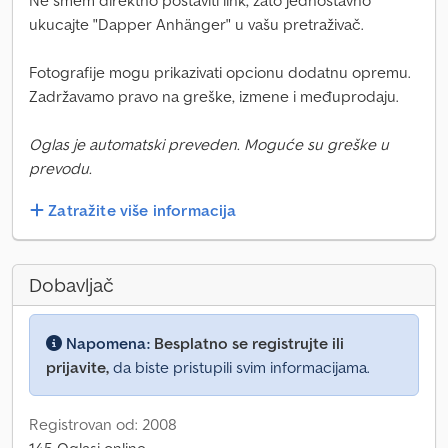
Ne smem direktno postaviti link, zato jednostavno
ukucajte "Dapper Anhänger" u vašu pretraživač.
Fotografije mogu prikazivati opcionu dodatnu opremu.
Zadržavamo pravo na greške, izmene i međuprodaju.
Oglas je automatski preveden. Moguće su greške u
prevodu.
Zatražite više informacija
Dobavljač
Napomena:
Besplatno se registrujte ili
prijavite,
da biste pristupili svim informacijama.
Registrovan od: 2008