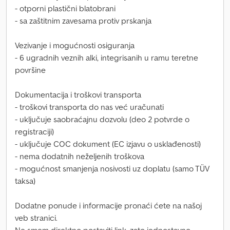
- otporni plastični blatobrani
- sa zaštitnim zavesama protiv prskanja
Vezivanje i mogućnosti osiguranja
- 6 ugradnih veznih alki, integrisanih u ramu teretne
površine
Dokumentacija i troškovi transporta
- troškovi transporta do nas već uračunati
- uključuje saobraćajnu dozvolu (deo 2 potvrde o
registraciji)
- uključuje COC dokument (EC izjavu o usklađenosti)
- nema dodatnih neželjenih troškova
- mogućnost smanjenja nosivosti uz doplatu (samo TÜV
taksa)
Dodatne ponude i informacije pronaći ćete na našoj
veb stranici.