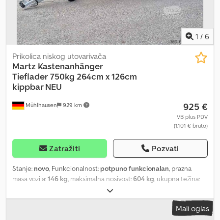
karike za vezivanje na ivici šasije... isključivo dostupno online!
Prodaja i telefonsko naručivanje u sledećim terminima: PON. - PET.
08.00 - 12.30 & 14.00 - 18.00 ili uvek preko trailer-shop 2314-1-PB30-
075-56-2 01.26
1
/
6
Prikolica niskog utovarivača
Martz Kastenanhänger
Tieflader
750kg 264cm x 126cm
kippbar NEU
925 €
Mühlhausen
929 km
VB plus PDV
(1.101 € bruto)
Zatražiti
Pozvati
Stanje:
novo
, Funkcionalnost:
potpuno funkcionalan
, prazna
masa vozila:
146 kg
, maksimalna nosivost:
604 kg
, ukupna težina:
750 kg
, konfiguracija osovina:
1 osovina
, dužina tovarnog prostora:
2.640 mm
, širina utovarnog prostora:
1.260 mm
, visina tovarnog
Mali oglas
prostora:
300 mm
, Godina proizvodnje:
2026
, Obim isporuke: 1x