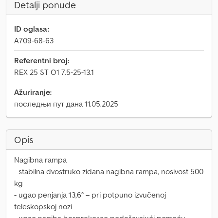
Detalji ponude
ID oglasa:
A709-68-63
Referentni broj:
REX 25 ST O1 7.5-25-13.1
Ažuriranje:
последњи пут дана 11.05.2025
Opis
Nagibna rampa
- stabilna dvostruko zidana nagibna rampa, nosivost 500
kg
- ugao penjanja 13,6° – pri potpuno izvučenoj
teleskopskoj nozi