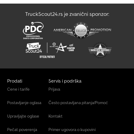
TruckScout24.rs je zvanični sponzor:
Prodati
Servis i podrška
Cene i tarife
Prijava
Postavljanje oglasa
Često postavljana pitanja/Pomoć
Upravljajte oglase
Kontakt
Pečat poverenja
Primer ugovora o kupovini