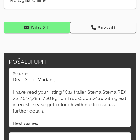
145 Oglasi online
Zatražiti
Pozvati
POŠALJI UPIT
Poruka*