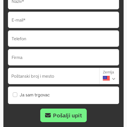
Naziv*
E-mail*
Telefon
Firma
Zemlja
Poštanski broj i mesto
Ja sam trgovac
Pošalji upit