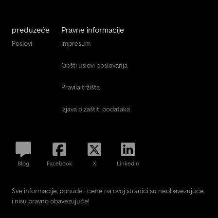
preduzeće
Pravne informacije
Poslovi
Impresum
Opšti uslovi poslovanja
Pravila tržišta
Izjava o zaštiti podataka
Blog
Facebook
X
LinkedIn
Sve informacije, ponude i cene na ovoj stranici su neobavezujuće
i nisu pravno obavezujuće!