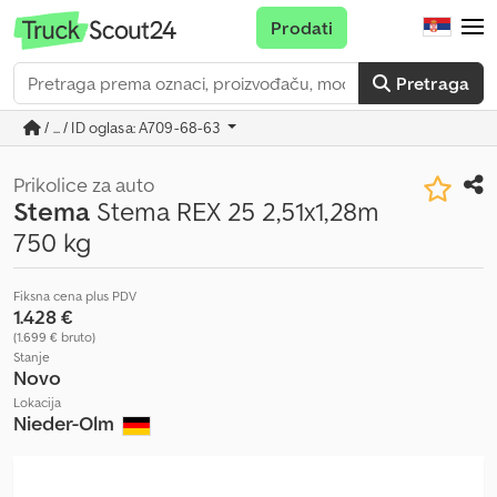
Prodati
Pretraga
/ ... / ID oglasa: A709-68-63
Prikolice za auto
Stema
Stema REX 25 2,51x1,28m
750 kg
Fiksna cena plus PDV
1.428 €
(1.699 € bruto)
Stanje
Novo
Lokacija
Nieder-Olm