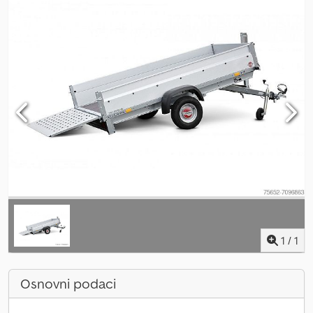
1
/
1
Osnovni podaci