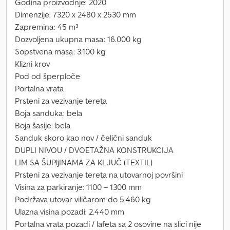
Godina proizvodnje: 2020
Dimenzije: 7320 x 2480 x 2530 mm
Zapremina: 45 m³
Dozvoljena ukupna masa: 16.000 kg
Sopstvena masa: 3.100 kg
Klizni krov
Pod od šperploče
Portalna vrata
Prsteni za vezivanje tereta
Boja sanduka: bela
Boja šasije: bela
Sanduk skoro kao nov / čelični sanduk
DUPLI NIVOU / DVOETAŽNA KONSTRUKCIJA
LIM SA ŠUPljINAMA ZA KLJUČ (TEXTIL)
Prsteni za vezivanje tereta na utovarnoj površini
Visina za parkiranje: 1100 – 1300 mm
Podržava utovar viličarom do 5.460 kg
Ulazna visina pozadi: 2.440 mm
Portalna vrata pozadi / lafeta sa 2 osovine na slici nije