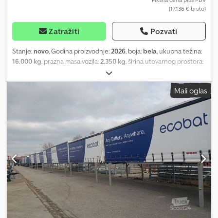
(17.136 € bruto)
Zatražiti
Pozvati
Stanje:
novo
, Godina proizvodnje:
2026
, boja:
bela
, ukupna težina:
16.000 kg
, prazna masa vozila:
2.350 kg
, širina utovarnog prostora:
2.480 mm
, dužina tovarnog prostora:
7.330 mm
, visina tovarnog
prostora:
2.510 mm
, broj mašine/vozila:
Swap
, Kögel SWAP
Mali oglas
zamjenjiva tovarna nadogradnja / klizna cerada; - Novo vozilo -
Dozvoljena ukupna masa 16.000 kg, nosivost cca 13.600 kg -
Bočna visina utovara cca 2.430 mm (dostupno i kao Midi sa cca
2.680 mm uz doplatu) - Visina ispod krova cca 2.510 mm (kod Midi
cca 2.780 mm) - Visina postavljanja prema DIN EN 284, cca 1.320
mm - Tip C745 - 4x potporne noge 1.020-1.320 mm - Zadnje
pristupne stepenice - Pod od ploča debljine 30 mm - Brzoupinjač
naprijed i nazad za bočnu ceradu - Sertifikat za osiguranje tereta
prema EN 12642 XL (VDI 2700) - Zadnja dvokrilna vrata, cca 2.480
mm - Bočni klizni sistem za otvaranje Dcsdjhmiywjpfx Aivok - 3
reda bočnih V-aluminijumskih letvi na ubacivanje - Vario-Fix
čelični ram sa perforacijama s jednim parom ležišta za stube - 9
pari veznih ušica prema EN 12640, dozvoljena vučna sila 2.500 kg