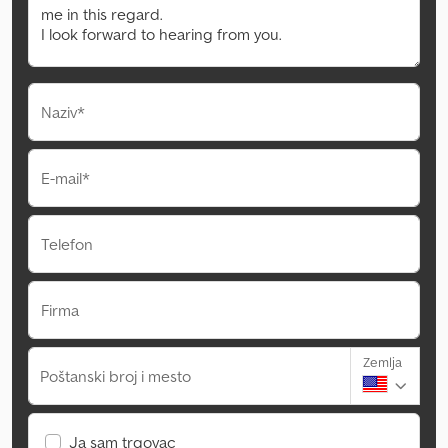
Naziv*
E-mail*
Telefon
Firma
Zemlja
Poštanski broj i mesto
Ja sam trgovac