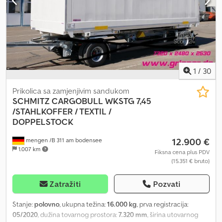
1
/
30
Prikolica sa zamjenjivim sandukom
SCHMITZ CARGOBULL
WKSTG 7,45
/STAHLKOFFER / TEXTIL /
DOPPELSTOCK
12.900 €
mengen /B 311 am bodensee
1.007 km
Fiksna cena plus PDV
(15.351 € bruto)
Zatražiti
Pozvati
Stanje:
polovno
, ukupna težina:
16.000 kg
, prva registracija:
05/2020
, dužina tovarnog prostora:
7.320 mm
, širina utovarnog