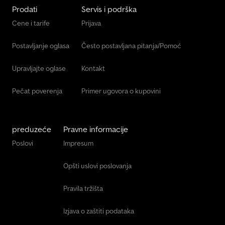
Prodati
Servis i podrška
Cene i tarife
Prijava
Postavljanje oglasa
Često postavljana pitanja/Pomoć
Upravljajte oglase
Kontakt
Pečat poverenja
Primer ugovora o kupovini
preduzeće
Pravne informacije
Poslovi
Impresum
Opšti uslovi poslovanja
Pravila tržišta
Izjava o zaštiti podataka