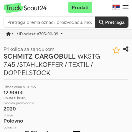
Prodati
Pretraga
/ ... / ID oglasa: A705-90-09
Prikolica sa sandukom
SCHMITZ CARGOBULL
WKSTG
7,45 /STAHLKOFFER / TEXTIL /
DOPPELSTOCK
Fiksna cena plus PDV
12.900 €
(15.351 € bruto)
Godina proizvodnje
2020
Stanje
Polovno
Lokacija