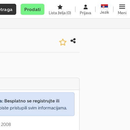
etraga
Prodati
Jezik
Lista želja
(0)
Prijava
Meni
a:
Besplatno se registrujte ili
iste pristupili svim informacijama.
: 2008