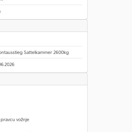
m
ontausstieg Sattelkammer 2600kg
06.2026
u pravcu vožnje