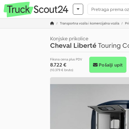
Transportna vozila i komercijalna vozila
Pr
Konjske prikolice
Cheval Liberté
Touring Co
Fiksna cena plus PDV
8.722 €
Pošalji upit
(10.379 € bruto)