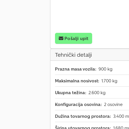
Pošalji upit
Tehnički detalji
Prazna masa vozila:
900 kg
Maksimalna nosivost:
1.700 kg
Ukupna težina:
2.600 kg
Konfiguracija osovina:
2 osovine
Dužina tovarnog prostora:
3.400 
Širina utovarnog prostora:
1.680 