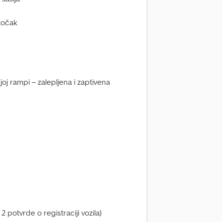
točak
j rampi – zalepljena i zaptivena
 potvrde o registraciji vozila)