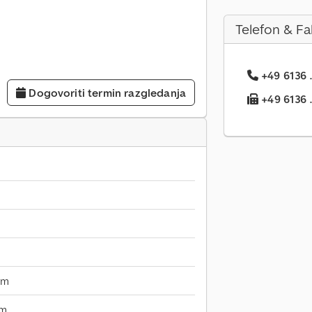
Telefon & Fa
+49 6136 .
Dogovoriti termin razgledanja
+49 6136 ..
mm
mm