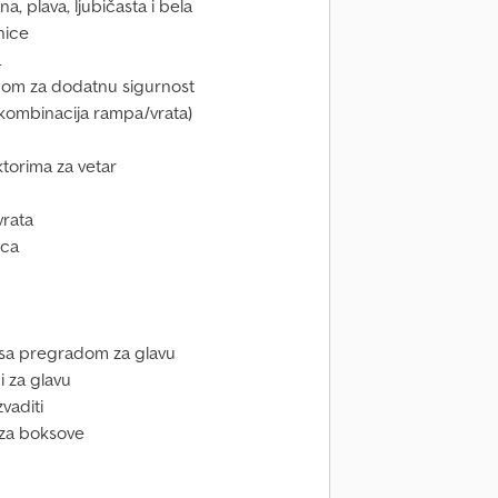
a, plava, ljubičasta i bela
nice
a
bom za dodatnu sigurnost
(kombinacija rampa/vrata)
ktorima za vetar
vrata
pca
a sa pregradom za glavu
i za glavu
vaditi
 za boksove