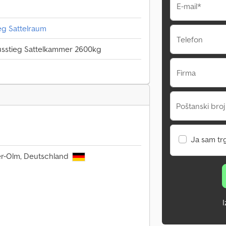
E-mail*
eg Sattelraum
Telefon
usstieg Sattelkammer 2600kg
Firma
Poštanski broj
Ja sam tr
er-Olm, Deutschland
I