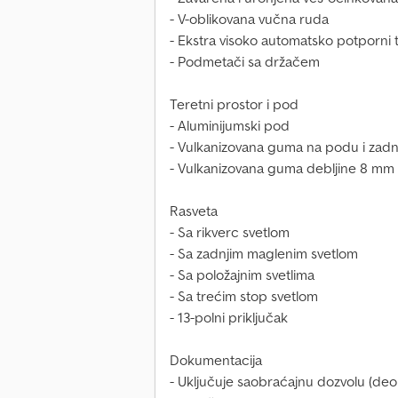
- V-oblikovana vučna ruda
- Ekstra visoko automatsko potporni 
- Podmetači sa držačem
Teretni prostor i pod
- Aluminijumski pod
- Vulkanizovana guma na podu i zadnjo
- Vulkanizovana guma debljine 8 mm
Rasveta
- Sa rikverc svetlom
- Sa zadnjim maglenim svetlom
- Sa položajnim svetlima
- Sa trećim stop svetlom
- 13-polni priključak
Dokumentacija
- Uključuje saobraćajnu dozvolu (deo 2