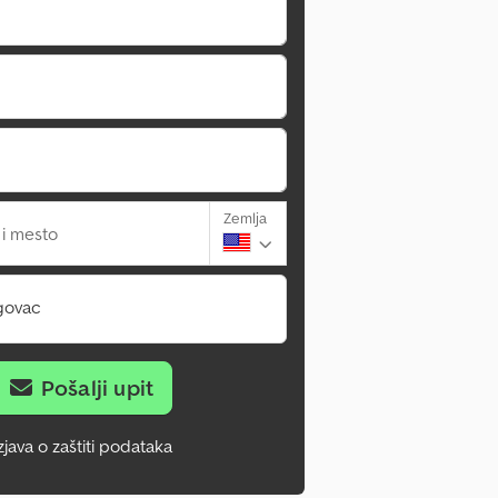
Zemlja
 i mesto
govac
Pošalji upit
zjava o zaštiti podataka