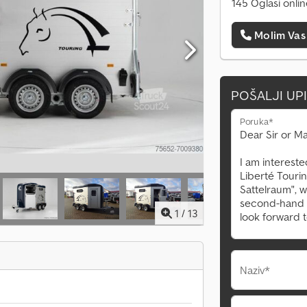
145 Oglasi onli
Molim Vas
POŠALJI UP
Poruka*
1
/
13
Naziv*