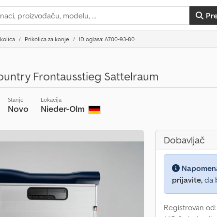
Pr
ikolica
Prikolica za konje
ID oglasa: A700-93-80
untry Frontausstieg Sattelraum
Stanje
Lokacija
Novo
Nieder-Olm
Dobavljač
Napomen
prijavite,
da b
Registrovan od