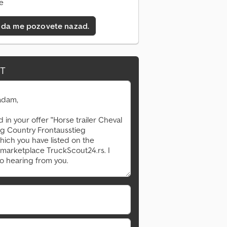
ne
 da me pozovete nazad.
IT