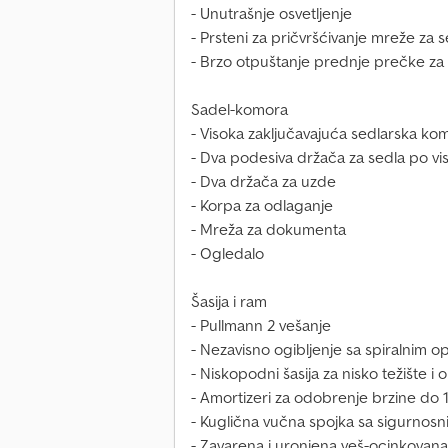
- Unutrašnje osvetljenje
- Prsteni za pričvršćivanje mreže za 
- Brzo otpuštanje prednje prečke za 
Sadel-komora
- Visoka zaključavajuća sedlarska ko
- Dva podesiva držača za sedla po vis
- Dva držača za uzde
- Korpa za odlaganje
- Mreža za dokumenta
- Ogledalo
Šasija i ram
- Pullmann 2 vešanje
- Nezavisno ogibljenje sa spiralnim 
- Niskopodni šasija za nisko težište i
- Amortizeri za odobrenje brzine do
- Kuglična vučna spojka sa sigurnos
- Zavarena i uronjena veš-ocinkovana 