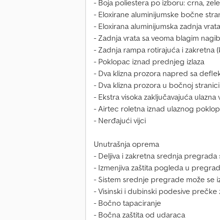
- Boja poliestera po izboru: crna, zelen
- Eloxirane aluminijumske bočne stra
- Eloxirana aluminijumska zadnja vrat
- Zadnja vrata sa veoma blagim nagi
- Zadnja rampa rotirajuća i zakretna 
- Poklopac iznad prednjeg izlaza
- Dva klizna prozora napred sa defle
- Dva klizna prozora u bočnoj stranici
- Ekstra visoka zaključavajuća ulazna 
- Airtec roletna iznad ulaznog poklo
- Nerđajući vijci
Unutrašnja oprema
- Deljiva i zakretna srednja pregrad
- Izmenjiva zaštita pogleda u pregrad
- Sistem srednje pregrade može se iz
- Visinski i dubinski podesive prečke
- Bočno tapaciranje
- Bočna zaštita od udaraca