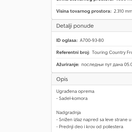
Visina tovarnog prostora:
2.310 m
Detalji ponude
ID oglasa:
A700-93-80
Referentni broj:
Touring Country Fr
Ažuriranje:
последњи пут дана 05.
Opis
Ugrađena oprema
- Sadel-komora
Nadgradnja
- Snižen izlaz napred sa leve strane 
- Prednji deo i krov od poliestera