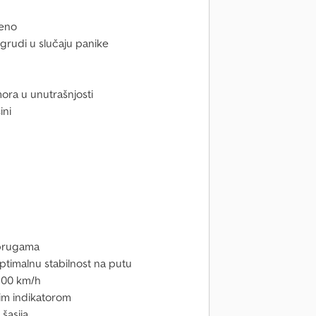
seno
grudi u slučaju panike
mora u unutrašnjosti
ini
oprugama
 optimalnu stabilnost na putu
 100 km/h
nim indikatorom
šasija